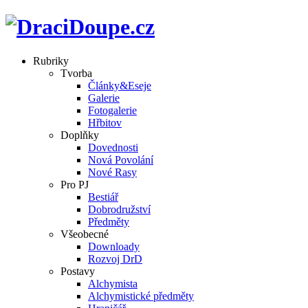
Rubriky
Tvorba
Články&Eseje
Galerie
Fotogalerie
Hřbitov
Doplňky
Dovednosti
Nová Povolání
Nové Rasy
Pro PJ
Bestiář
Dobrodružství
Předměty
Všeobecné
Downloady
Rozvoj DrD
Postavy
Alchymista
Alchymistické předměty