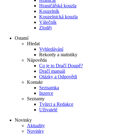
Hraničář
Hraničářská kouzla
Kouzelník
Kouzelnická kouzla
Válečník
Zloděj
Ostatní
Hledat
Vyhledávání
Rekordy a statistiky
Nápověda
Co je to Dračí Doupě?
Dračí manuál
Otázky a Odpovědi
Kontakt
Seznamka
Inzerce
Seznamy
Tvůrci a Redakce
Uživatelé
Novinky
Aktuality
Novinky