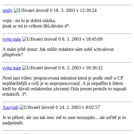
smily
18. 3. 2003 v 12:39:24
vojta : no to je dobrá otázka.
jinak se mi to celkem líbí,dávám 4*.
vojta mág
8. 3. 2003 v 18:45:09
A mám ještě dotaz: Jak může redaktor sám sobě schvalovat
příspěvek?
vojta mág
8. 3. 2003 v 18:36:32
Není tam vůbec propracovaná minulost která je podle mně u CP
nejdůležitější a celý je to nepropracovaný. A já nepatřím k lidem
kteří by dávali redaktorům závratný čísla jenom protože to napsali
redaktoři. 3*.
Aazyiah
24. 2. 2003 v 8:02:57
Je to pěkné, ale zas tak moc mě to zase nezaujalo... ale určitě je to
nadprůměr.