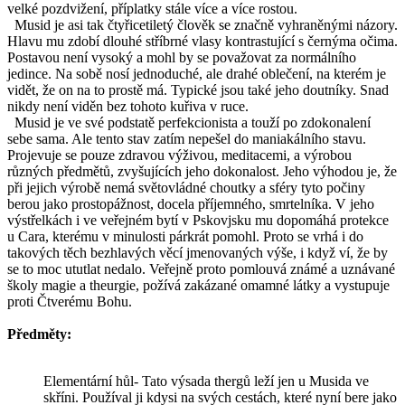
velké pozdvižení, příplatky stále více a více rostou.
Musid je asi tak čtyřicetiletý člověk se značně vyhraněnými názory.
Hlavu mu zdobí dlouhé stříbrné vlasy kontrastující s černýma očima.
Postavou není vysoký a mohl by se považovat za normálního
jedince. Na sobě nosí jednoduché, ale drahé oblečení, na kterém je
vidět, že on na to prostě má. Typické jsou také jeho doutníky. Snad
nikdy není viděn bez tohoto kuřiva v ruce.
Musid je ve své podstatě perfekcionista a touží po zdokonalení
sebe sama. Ale tento stav zatím nepešel do maniakálního stavu.
Projevuje se pouze zdravou výživou, meditacemi, a výrobou
různých předmětů, zvyšujících jeho dokonalost. Jeho výhodou je, že
při jejich výrobě nemá světovládné choutky a sféry tyto počiny
berou jako prostopážnost, docela příjemného, smrtelníka. V jeho
výstřelkách i ve veřejném bytí v Pskovjsku mu dopomáhá protekce
u Cara, kterému v minulosti párkrát pomohl. Proto se vrhá i do
takových těch bezhlavých věcí jmenovaných výše, i když ví, že by
se to moc ututlat nedalo. Veřejně proto pomlouvá známé a uznávané
školy magie a theurgie, požívá zakázané omamné látky a vystupuje
proti Čtverému Bohu.
Předměty:
Elementární hůl- Tato výsada thergů leží jen u Musida ve
skříni. Používal ji kdysi na svých cestách, které nyní bere jako