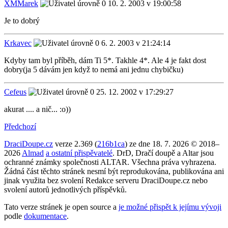
XMMarek
10. 2. 2003 v 19:00:58
Je to dobrý
Krkavec
6. 2. 2003 v 21:24:14
Kdyby tam byl příběh, dám Ti 5*. Takhle 4*. Ale 4 je fakt dost
dobry(ja 5 dávám jen když to nemá ani jednu chybičku)
Cefeus
25. 12. 2002 v 17:29:27
akurat .... a nič... :o))
Předchozí
DraciDoupe.cz
verze 2.369 (
216b1ca
) ze dne 18. 7. 2026 © 2018–
2026
Almad
a ostatní přispěvatelé
. DrD, Dračí doupě a Altar jsou
ochranné známky společnosti ALTAR. Všechna práva vyhrazena.
Žádná část těchto stránek nesmí být reprodukována, publikována ani
jinak využita bez svolení Redakce serveru DraciDoupe.cz nebo
svolení autorů jednotlivých příspěvků.
Tato verze stránek je open source a
je možné přispět k jejímu vývoji
podle
dokumentace
.