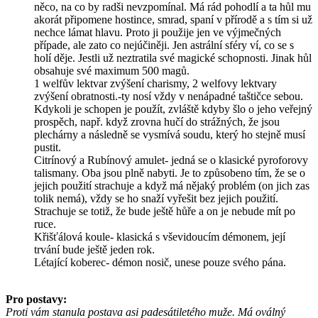
něco, na co by radši nevzpomínal. Má rád pohodlí a ta hůl mu
akorát připomene hostince, smrad, spaní v přírodě a s tím si už
nechce lámat hlavu. Proto ji použije jen ve výjmečných
případe, ale zato co nejúčiněji. Jen astrální sféry ví, co se s
holí děje. Jestli už neztratila své magické schopnosti. Jinak hůl
obsahuje své maximum 500 magů.
1 welfův lektvar zvýšení charismy, 2 welfovy lektvary
zvýšení obratnosti.-ty nosí vždy v nenápadné taštičce sebou.
Kdykoli je schopen je použít, zvláště kdyby šlo o jeho veřejný
prospěch, např. když zrovna hučí do strážných, že jsou
plechárny a následně se vysmívá soudu, který ho stejně musí
pustit.
Citrínový a Rubínový amulet- jedná se o klasické pyroforovy
talismany. Oba jsou plně nabyti. Je to způsobeno tím, že se o
jejich použití strachuje a když má nějaký problém (on jich zas
tolik nemá), vždy se ho snaží vyřešit bez jejich použití.
Strachuje se totiž, že bude ještě hůře a on je nebude mít po
ruce.
Křišťálová koule- klasická s vševidoucím démonem, její
trvání bude ještě jeden rok.
Létající koberec- démon nosič, unese pouze svého pána.
Pro postavy:
Proti vám stanula postava asi padesátiletého muže. Má oválný