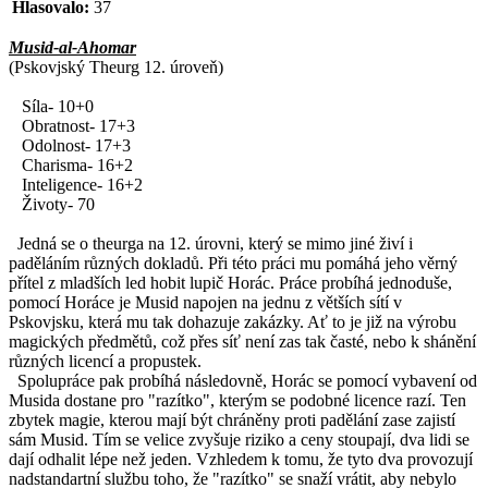
Hlasovalo:
37
Musid-al-Ahomar
(Pskovjský Theurg 12. úroveň)
Síla- 10+0
Obratnost- 17+3
Odolnost- 17+3
Charisma- 16+2
Inteligence- 16+2
Životy- 70
Jedná se o theurga na 12. úrovni, který se mimo jiné živí i
paděláním různých dokladů. Při této práci mu pomáhá jeho věrný
přítel z mladších led hobit lupič Horác. Práce probíhá jednoduše,
pomocí Horáce je Musid napojen na jednu z větších sítí v
Pskovjsku, která mu tak dohazuje zakázky. Ať to je již na výrobu
magických předmětů, což přes síť není zas tak časté, nebo k shánění
různých licencí a propustek.
Spolupráce pak probíhá následovně, Horác se pomocí vybavení od
Musida dostane pro "razítko", kterým se podobné licence razí. Ten
zbytek magie, kterou mají být chráněny proti padělání zase zajistí
sám Musid. Tím se velice zvyšuje riziko a ceny stoupají, dva lidi se
dají odhalit lépe než jeden. Vzhledem k tomu, že tyto dva provozují
nadstandartní službu toho, že "razítko" se snaží vrátit, aby nebylo