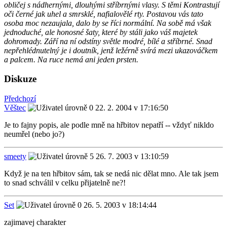
obličej s nádhernými, dlouhými stříbrnými vlasy. S těmi Kontrastují
oči černé jak uhel a smrsklé, nafialovělé rty. Postavou vás tato
osoba moc nezaujala, dalo by se říci normální. Na sobě má však
jednoduché, ale honosné šaty, které by stáli jako váš majetek
dohromady. Září na ní odstíny světle modré, bílé a stříbrné. Snad
nepřehlédnutelný je i doutník, jenž ležérně svírá mezi ukazováčkem
a palcem. Na ruce nemá ani jeden prsten.
Diskuze
Předchozí
Věštec
22. 2. 2004 v 17:16:50
Je to fajny popis, ale podle mně na hřbitov nepatří -- vždyť nikldo
neumřel (nebo jo?)
smeety
26. 7. 2003 v 13:10:59
Když je na ten hřbitov sám, tak se nedá nic dělat mno. Ale tak jsem
to snad schválil v celku přijatelně ne?!
Set
26. 5. 2003 v 18:14:44
zajimavej charakter