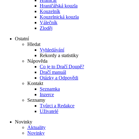
Hraničář
Hraničářská kouzla
Kouzelník
Kouzelnická kouzla
Válečník
Zloděj
Ostatní
Hledat
Vyhledávání
Rekordy a statistiky
Nápověda
Co je to Dračí Doupě?
Dračí manuál
Otázky a Odpovědi
Kontakt
Seznamka
Inzerce
Seznamy
Tvůrci a Redakce
Uživatelé
Novinky
Aktuality
Novinky