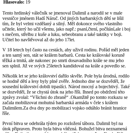
Hlasovalo:
19
Tento hrdinský válečník se jmenoval Dalimil a narodil se v male
vesničce jménem Hadí Náruč. Od jiných barbarských dětí se lišil
tím, že byl velmi vzdělaný a silný. Měl dokonce svého vlastního
učitele, který ho učil všemu, jako např.: psaní,čtení, počítání,ale i boj
s mečem, střelbu z kuše a luku, sebeobranu a také taktiky v boji.
Učitel ho navštěvoval až do jeho 17let.
V 18 letech byl často na cestách, aby uživil rodinu. Pořád měl jeden
a ten samý sen, stát se králem barbarů. Cesta ke královské koruně
těžká a trnitá, ale nakonec po smrti dosavadního krále se mu jeho
sen splnil. Již ve svých 25letech kandidoval na krále a povedlo se.
Několik let se jeho království dařilo skvěle. Pole byla úrodná, rodilo
se hodně dětí a lesy byly plné zvěře. Jednoho dne se dozvěděl, že
sousední království dobili trpaslíci. Národ mocný a bojechtivý. Také
se dozvěděl, že se chystá útok na jeho říši. Ihned po obdržení této
zprávy zvolal: “Všichni do zbraně“ .Okamžitě po tomto rozkazu se
začala mobilizovat mohutná barbarská armáda v čele s králem
Dalimilem.Za dva dny po mobilizaci vojsko odtáhlo bránit hranice
říše.
První bitva se odehrála týden po rozložení tábora. Dalimil byl na
útok připraven. Proto byla bitva vítězná. Bohužel bitva neznamená