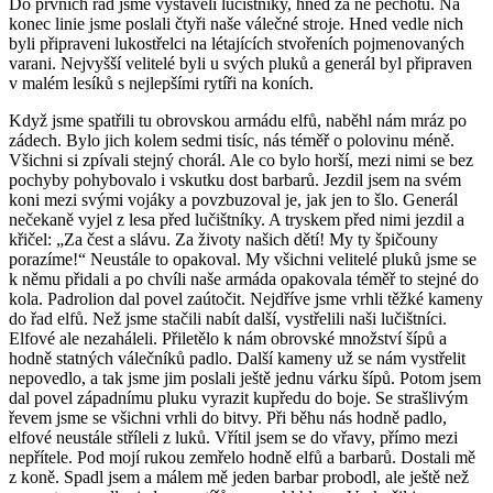
Do prvních řad jsme vystavěli lučištníky, hned za ně pěchotu. Na
konec linie jsme poslali čtyři naše válečné stroje. Hned vedle nich
byli připraveni lukostřelci na létajících stvořeních pojmenovaných
varani. Nejvyšší velitelé byli u svých pluků a generál byl připraven
v malém lesíků s nejlepšími rytíři na koních.
Když jsme spatřili tu obrovskou armádu elfů, naběhl nám mráz po
zádech. Bylo jich kolem sedmi tisíc, nás téměř o polovinu méně.
Všichni si zpívali stejný chorál. Ale co bylo horší, mezi nimi se bez
pochyby pohybovalo i vskutku dost barbarů. Jezdil jsem na svém
koni mezi svými vojáky a povzbuzoval je, jak jen to šlo. Generál
nečekaně vyjel z lesa před lučištníky. A tryskem před nimi jezdil a
křičel: „Za čest a slávu. Za životy našich dětí! My ty špičouny
porazíme!“ Neustále to opakoval. My všichni velitelé pluků jsme se
k němu přidali a po chvíli naše armáda opakovala téměř to stejné do
kola. Padrolion dal povel zaútočit. Nejdříve jsme vrhli těžké kameny
do řad elfů. Než jsme stačili nabít další, vystřelili naši lučištníci.
Elfové ale nezaháleli. Přiletělo k nám obrovské množství šípů a
hodně statných válečníků padlo. Další kameny už se nám vystřelit
nepovedlo, a tak jsme jim poslali ještě jednu várku šípů. Potom jsem
dal povel západnímu pluku vyrazit kupředu do boje. Se strašlivým
řevem jsme se všichni vrhli do bitvy. Při běhu nás hodně padlo,
elfové neustále stříleli z luků. Vřítil jsem se do vřavy, přímo mezi
nepřítele. Pod mojí rukou zemřelo hodně elfů a barbarů. Dostali mě
z koně. Spadl jsem a málem mě jeden barbar probodl, ale ještě než