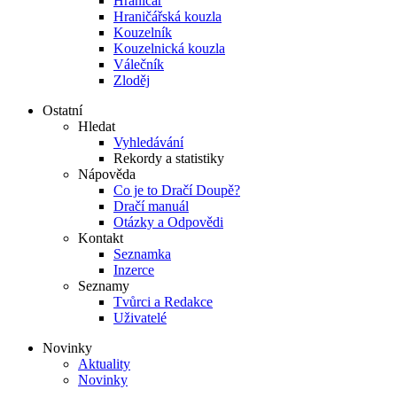
Hraničář
Hraničářská kouzla
Kouzelník
Kouzelnická kouzla
Válečník
Zloděj
Ostatní
Hledat
Vyhledávání
Rekordy a statistiky
Nápověda
Co je to Dračí Doupě?
Dračí manuál
Otázky a Odpovědi
Kontakt
Seznamka
Inzerce
Seznamy
Tvůrci a Redakce
Uživatelé
Novinky
Aktuality
Novinky