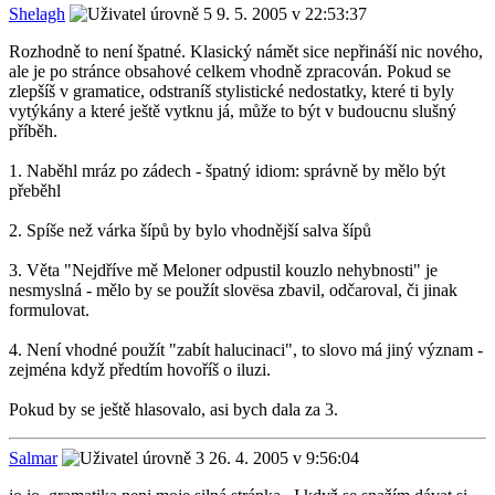
Shelagh
9. 5. 2005 v 22:53:37
Rozhodně to není špatné. Klasický námět sice nepřináší nic nového,
ale je po stránce obsahové celkem vhodně zpracován. Pokud se
zlepšíš v gramatice, odstraníš stylistické nedostatky, které ti byly
vytýkány a které ještě vytknu já, může to být v budoucnu slušný
příběh.
1. Naběhl mráz po zádech - špatný idiom: správně by mělo být
přeběhl
2. Spíše než várka šípů by bylo vhodnější salva šípů
3. Věta "Nejdříve mě Meloner odpustil kouzlo nehybnosti" je
nesmyslná - mělo by se použít slovësa zbavil, odčaroval, či jinak
formulovat.
4. Není vhodné použít "zabít halucinaci", to slovo má jiný význam -
zejména když předtím hovoříš o iluzi.
Pokud by se ještě hlasovalo, asi bych dala za 3.
Salmar
26. 4. 2005 v 9:56:04