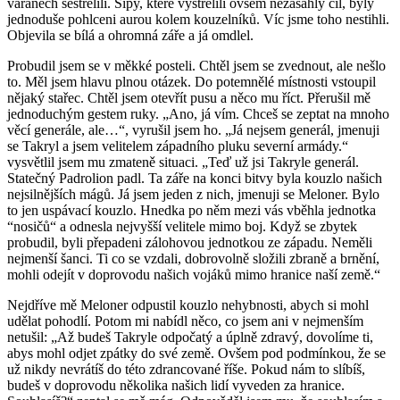
varanech sestřelili. Šípy, které vystřelili ovšem nezasáhly cíl, byly
jednoduše pohlceni aurou kolem kouzelníků. Víc jsme toho nestihli.
Objevila se bílá a ohromná záře a já omdlel.
Probudil jsem se v měkké posteli. Chtěl jsem se zvednout, ale nešlo
to. Měl jsem hlavu plnou otázek. Do potemnělé místnosti vstoupil
nějaký stařec. Chtěl jsem otevřít pusu a něco mu říct. Přerušil mě
jednoduchým gestem ruky. „Ano, já vím. Chceš se zeptat na mnoho
věcí generále, ale…“, vyrušil jsem ho. „Já nejsem generál, jmenuji
se Takryl a jsem velitelem západního pluku severní armády.“
vysvětlil jsem mu zmateně situaci. „Teď už jsi Takryle generál.
Statečný Padrolion padl. Ta záře na konci bitvy byla kouzlo našich
nejsilnějších mágů. Já jsem jeden z nich, jmenuji se Meloner. Bylo
to jen uspávací kouzlo. Hnedka po něm mezi vás vběhla jednotka
“nosičů“ a odnesla nejvyšší velitele mimo boj. Když se zbytek
probudil, byli přepadeni zálohovou jednotkou ze západu. Neměli
nejmenší šanci. Ti co se vzdali, dobrovolně složili zbraně a brnění,
mohli odejít v doprovodu našich vojáků mimo hranice naší země.“
Nejdříve mě Meloner odpustil kouzlo nehybnosti, abych si mohl
udělat pohodlí. Potom mi nabídl něco, co jsem ani v nejmenším
netušil: „Až budeš Takryle odpočatý a úplně zdravý, dovolíme ti,
abys mohl odjet zpátky do své země. Ovšem pod podmínkou, že se
už nikdy nevrátíš do této zdrancované říše. Pokud nám to slíbíš,
budeš v doprovodu několika našich lidí vyveden za hranice.