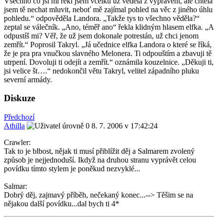
Všechno co jsi mi řekl jsem vcelku už věděla z vyprávění, ale chtěla
jsem tě nechat mluvit, neboť mě zajímal pohled na věc z jiného úhlu
pohledu.“ odpověděla Landora. „Takže tys to všechno věděla?“
zeptal se válečník. „Ano, téměř ano“ řekla klidným hlasem elfka. „A
odpustíš mi? Věř, že už jsem dokonale potrestán, už chci jenom
zemřít.“ Poprosil Takryl. „Já učednice elfka Landora o které se říká,
že je pra pra vnučkou slavného Melonera. Ti odpouštím a zbavuji tě
utrpení. Dovoluji ti odejít a zemřít.“ oznámila kouzelnice. „Děkuji ti,
jsi velice št….“ nedokončil větu Takryl, velitel západního pluku
severní armády.
Diskuze
Předchozí
Athilla
8. 7. 2006 v 17:42:24
Crawler:
Tak to je blbost, nějak ti musí přiblížit děj a Salmarem zvolený
způsob je nejjednoduší. Ikdyž na druhou stranu vyprávět celou
povídku tímto stylem je poněkud nezvyklé...
Salmar:
Dobrý děj, zajmavý příběh, nečekaný konec...--> Těšim se na
nějakou další povídku...dal bych ti 4*