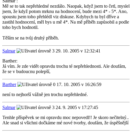
Salmar :
Mě se to tak nepřehledné nezdálo. Naopak, když jsem to četl, myslel
jsem, že když potom mrknu na hodnocení, bude mezi 4* - 5*. Ano,
spoustu jsem toho přehlédl viz diskuse. Kdybych tu byl dříve a
zastihl hodnocení, měl bys u mě 4*. Na mě příběh zapůsobil a podle
toho bych hodnotil.
Těším se na tvůj druhý příběh.
Salmar
29. 10. 2005 v 12:32:41
Barther:
Já vím. Je zde vidět opravdu trochu té nepřehlednosti. Ale doufám,
že se v budoucnu polepší,
Barther
17. 10. 2005 v 16:26:59
není to nejhorší vážně jen trochu nepřehledné.
Salmar
24. 9. 2005 v 17:27:45
Tenhle příspěvek se mi opravdu moc nepovedl!! Je skoro nečitelný..
Ale snad si všichni dočkáme mé nové tvorby, doufám, že úspěšnější