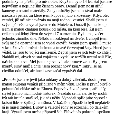
podmínky na přežití pro mě a otce. Když mi bylo 14 let, stal jsem se
nejvyšším a nejsilnějším členem osady. Denně jsem nosil dříví,
kameny a ostatní materiály. Za tyto služby jsem dostával malé
množství peněz, za které jsem kupoval jídlo a kožešiny. Když otec
zemřel, již mě nic nevázalo na moji rodnou vesnici. Sbalil jsem si
svých pár věcí a vydal jsem se do Muteleru. Dorazil jsem a koupil
jsem si malou chalupu kousek od města, na kraji lesa. Žil jsem
celkem poklidný život do svých 17 narozenin. Byla tma, večer
jednoho zimního dne. Někdo mi zaklepal na dveře. Uchopil jsem
svůj meč a opatrně jsem se vydal otevřít. Venku jsem spatřil 3 muže
v kroužkovém brnění s helmou a tmavě červenými šaty. Hned jsem
věděl, že jsou to vojáci naší země. Zeptal jsem se jich tedy co chtějí.
Nabídli mi, abych se stal vojákem a vydal se rozšířit uzemí naší říše,
našeho domova. Měl jsem bojovat v Talenornově zemi. Byl jsem
mladý, silný muž a chtěl jsem poznat nový kraj.“ Takryl se na
chvilku odmlčel, ale hned zase začal vyprávět dál.
„Protože jsem se jevil jako oddaný a dobrý válečník, dostal jsem
malou skupinu vojáků přibližně v mém věku. Došlo k první bitvě o
pohraniční elfské město Elmen. Poprvé v životě jsem spatřil elfy,
slyšel jsem o nich hodně historek. Nezdálo se mi ale, že by mohli
být tak krutí a strašliví, jak nás učily. Vypadali spíše jako vysocí a
krásní lidé se špičatýma ušima. V každém případě to byli nepřátelé a
já je musel zabíjet. Bubny a válečné rohy se rozezněli po dalekém
kraji. Vytasil jsem meč a připravil štít. Elfové nás pokropili sprškou