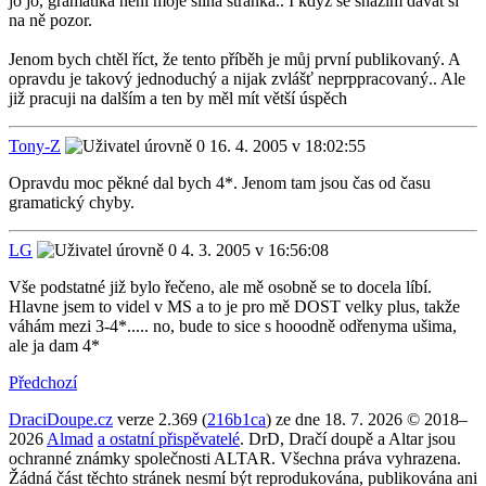
jo jo, gramatika neni moje silná stránka.. I když se snažím dávat si
na ně pozor.
Jenom bych chtěl říct, že tento příběh je můj první publikovaný. A
opravdu je takový jednoduchý a nijak zvlášť neprppracovaný.. Ale
již pracuji na dalším a ten by měl mít větší úspěch
Tony-Z
16. 4. 2005 v 18:02:55
Opravdu moc pěkné dal bych 4*. Jenom tam jsou čas od času
gramatický chyby.
LG
4. 3. 2005 v 16:56:08
Vše podstatné již bylo řečeno, ale mě osobně se to docela líbí.
Hlavne jsem to videl v MS a to je pro mě DOST velky plus, takže
váhám mezi 3-4*..... no, bude to sice s hooodně odřenyma ušima,
ale ja dam 4*
Předchozí
DraciDoupe.cz
verze 2.369 (
216b1ca
) ze dne 18. 7. 2026 © 2018–
2026
Almad
a ostatní přispěvatelé
. DrD, Dračí doupě a Altar jsou
ochranné známky společnosti ALTAR. Všechna práva vyhrazena.
Žádná část těchto stránek nesmí být reprodukována, publikována ani