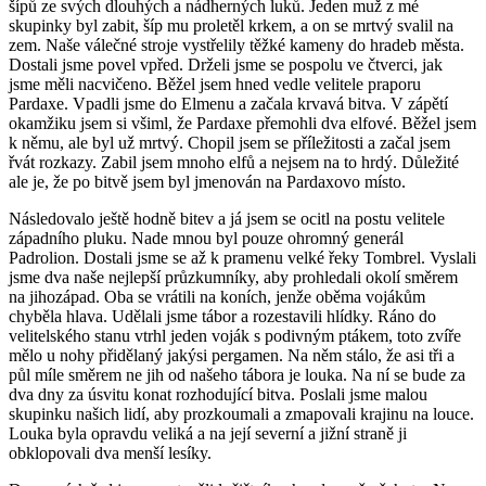
šípů ze svých dlouhých a nádherných luků. Jeden muž z mé
skupinky byl zabit, šíp mu proletěl krkem, a on se mrtvý svalil na
zem. Naše válečné stroje vystřelily těžké kameny do hradeb města.
Dostali jsme povel vpřed. Drželi jsme se pospolu ve čtverci, jak
jsme měli nacvičeno. Běžel jsem hned vedle velitele praporu
Pardaxe. Vpadli jsme do Elmenu a začala krvavá bitva. V zápětí
okamžiku jsem si všiml, že Pardaxe přemohli dva elfové. Běžel jsem
k němu, ale byl už mrtvý. Chopil jsem se příležitosti a začal jsem
řvát rozkazy. Zabil jsem mnoho elfů a nejsem na to hrdý. Důležité
ale je, že po bitvě jsem byl jmenován na Pardaxovo místo.
Následovalo ještě hodně bitev a já jsem se ocitl na postu velitele
západního pluku. Nade mnou byl pouze ohromný generál
Padrolion. Dostali jsme se až k pramenu velké řeky Tombrel. Vyslali
jsme dva naše nejlepší průzkumníky, aby prohledali okolí směrem
na jihozápad. Oba se vrátili na koních, jenže oběma vojákům
chyběla hlava. Udělali jsme tábor a rozestavili hlídky. Ráno do
velitelského stanu vtrhl jeden voják s podivným ptákem, toto zvíře
mělo u nohy přidělaný jakýsi pergamen. Na něm stálo, že asi tři a
půl míle směrem ne jih od našeho tábora je louka. Na ní se bude za
dva dny za úsvitu konat rozhodující bitva. Poslali jsme malou
skupinku našich lidí, aby prozkoumali a zmapovali krajinu na louce.
Louka byla opravdu veliká a na její severní a jižní straně ji
obklopovali dva menší lesíky.