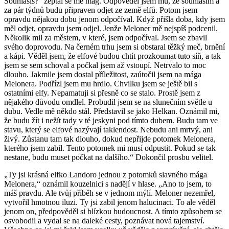
Souhlasíš?“ zeptal se mě mág. Odpověděl jsem mu, že souhlasím a
za pár týdnů budu připraven odjet ze země elfů. Potom jsem
opravdu nějakou dobu jenom odpočíval. Když přišla doba, kdy jsem
měl odjet, opravdu jsem odjel. Jenže Meloner mě nejspíš podcenil.
Několik mil za městem, v které, jsem odpočíval. Jsem se zbavil
svého doprovodu. Na černém trhu jsem si obstaral těžký meč, brnění
a kápi. Věděl jsem, že elfové budou chtít prozkoumat tuto síň, a tak
jsem se sem schoval a počkal jsem až vstoupí. Netrvalo to moc
dlouho. Jakmile jsem dostal příležitost, zaútočil jsem na mága
Melonera. Podřízl jsem mu hrdlo. Chvilku jsem se ještě bil s
ostatními elfy. Nepamatuji si přesně co se stalo. Prostě jsem z
nějakého důvodu omdlel. Probudil jsem se na slunečním světle u
dubu. Vedle mě někdo stál. Představil se jako Helkan. Oznámil mi,
že budu žít i nežít tady v té jeskyni pod tímto dubem. Budu tam ve
stavu, který se elfové nazývají taklendost. Nebudu ani mrtvý, ani
živý. Zůstanu tam tak dlouho, dokud nepřijde potomek Melonera,
kterého jsem zabil. Tento potomek mi musí odpustit. Pokud se tak
nestane, budu muset počkat na dalšího.“ Dokončil prosbu velitel.
„Ty jsi krásná elfko Landoro jednou z potomků slavného mága
Melonera,“ oznámil kouzelnici s nadějí v hlase. „Ano to jsem, to
máš pravdu. Ale tvůj příběh se v jednom mýlí. Meloner nezemřel,
vytvořil hmotnou iluzi. Ty jsi zabil jenom halucinaci. To ale věděl
jenom on, předpověděl si blízkou budoucnost. A tímto způsobem se
osvobodil a vydal se na daleké cesty, poznávat nová tajemství.