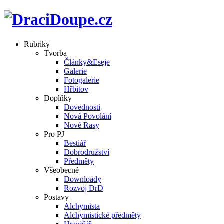
Rubriky
Tvorba
Články&Eseje
Galerie
Fotogalerie
Hřbitov
Doplňky
Dovednosti
Nová Povolání
Nové Rasy
Pro PJ
Bestiář
Dobrodružství
Předměty
Všeobecné
Downloady
Rozvoj DrD
Postavy
Alchymista
Alchymistické předměty