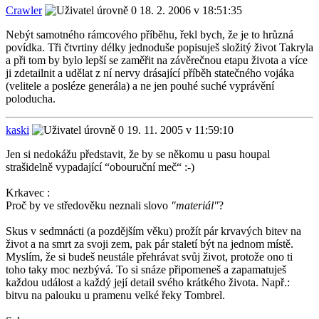
Crawler
18. 2. 2006 v 18:51:35
Nebýt samotného rámcového příběhu, řekl bych, že je to hrůzná
povídka. Tři čtvrtiny délky jednoduše popisuješ složitý život Takryla
a při tom by bylo lepší se zaměřit na závěrečnou etapu života a více
ji zdetailnit a udělat z ní nervy drásající příběh statečného vojáka
(velitele a posléze generála) a ne jen pouhé suché vyprávění
poloducha.
kaski
19. 11. 2005 v 11:59:10
Jen si nedokážu představit, že by se někomu u pasu houpal
strašidelně vypadající “obouruční meč“ :-)
Krkavec :
Proč by ve středověku neznali slovo
"materiál"
?
Skus v sedmnácti (a pozdějším věku) prožít pár krvavých bitev na
život a na smrt za svoji zem, pak pár staletí být na jednom místě.
Myslím, že si budeš neustále přehrávat svůj život, protože ono ti
toho taky moc nezbývá. To si snáze připomeneš a zapamatuješ
každou událost a každý její detail svého krátkého života. Např.:
bitvu na palouku u pramenu velké řeky Tombrel.