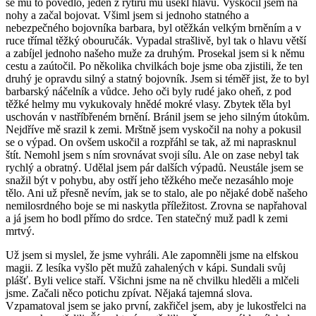
se mu to povedlo, jeden z rytířů mu usekl hlavu. Vyskočil jsem na
nohy a začal bojovat. Všiml jsem si jednoho statného a
nebezpečného bojovníka barbara, byl otěžkán velkým brněním a v
ruce třímal těžký obouručák. Vypadal strašlivě, byl tak o hlavu větší
a zabíjel jednoho našeho muže za druhým. Prosekal jsem si k němu
cestu a zaútočil. Po několika chvilkách boje jsme oba zjistili, že ten
druhý je opravdu silný a statný bojovník. Jsem si téměř jist, že to byl
barbarský náčelník a vůdce. Jeho oči byly rudé jako oheň, z pod
těžké helmy mu vykukovaly hnědé mokré vlasy. Zbytek těla byl
uschován v nastříbřeném brnění. Bránil jsem se jeho silným útokům.
Nejdříve mě srazil k zemi. Mrštně jsem vyskočil na nohy a pokusil
se o výpad. On ovšem uskočil a rozpřáhl se tak, až mi naprasknul
štít. Nemohl jsem s ním srovnávat svoji sílu. Ale on zase nebyl tak
rychlý a obratný. Udělal jsem pár dalších výpadů. Neustále jsem se
snažil být v pohybu, aby ostří jeho těžkého meče nezasáhlo moje
tělo. Ani už přesně nevím, jak se to stalo, ale po nějaké době našeho
nemilosrdného boje se mi naskytla příležitost. Zrovna se napřahoval
a já jsem ho bodl přímo do srdce. Ten statečný muž padl k zemi
mrtvý.
Už jsem si myslel, že jsme vyhráli. Ale zapomněli jsme na elfskou
magii. Z lesíka vyšlo pět mužů zahalených v kápi. Sundali svůj
plášť. Byli velice staří. Všichni jsme na ně chvilku hleděli a mlčeli
jsme. Začali něco potichu zpívat. Nějaká tajemná slova.
Vzpamatoval jsem se jako první, zakřičel jsem, aby je lukostřelci na