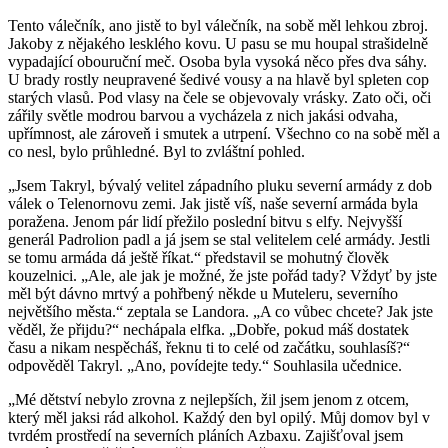
Tento válečník, ano jistě to byl válečník, na sobě měl lehkou zbroj.
Jakoby z nějakého lesklého kovu. U pasu se mu houpal strašidelně
vypadající obouruční meč. Osoba byla vysoká něco přes dva sáhy.
U brady rostly neupravené šedivé vousy a na hlavě byl spleten cop
starých vlasů. Pod vlasy na čele se objevovaly vrásky. Zato oči, oči
zářily světle modrou barvou a vycházela z nich jakási odvaha,
upřímnost, ale zároveň i smutek a utrpení. Všechno co na sobě měl a
co nesl, bylo průhledné. Byl to zvláštní pohled.
„Jsem Takryl, bývalý velitel západního pluku severní armády z dob
válek o Telenornovu zemi. Jak jistě víš, naše severní armáda byla
poražena. Jenom pár lidí přežilo poslední bitvu s elfy. Nejvyšší
generál Padrolion padl a já jsem se stal velitelem celé armády. Jestli
se tomu armáda dá ještě říkat.“ představil se mohutný člověk
kouzelnici. „Ale, ale jak je možné, že jste pořád tady? Vždyť by jste
měl být dávno mrtvý a pohřbený někde u Muteleru, severního
největšího města.“ zeptala se Landora. „A co vůbec chcete? Jak jste
věděl, že přijdu?“ nechápala elfka. „Dobře, pokud máš dostatek
času a nikam nespěcháš, řeknu ti to celé od začátku, souhlasíš?“
odpověděl Takryl. „Ano, povídejte tedy.“ Souhlasila učednice.
„Mé dětství nebylo zrovna z nejlepších, žil jsem jenom z otcem,
který měl jaksi rád alkohol. Každý den byl opilý. Můj domov byl v
tvrdém prostředí na severních pláních Azbaxu. Zajišťoval jsem