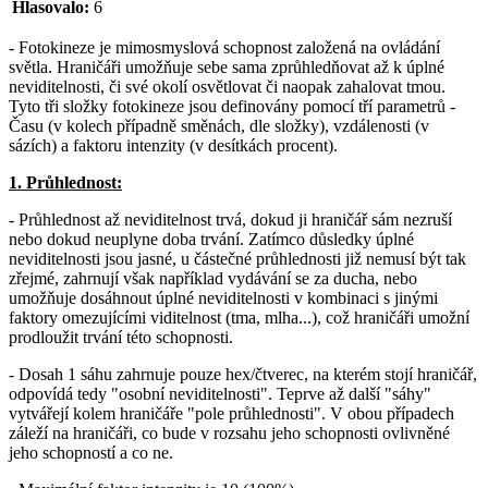
Hlasovalo:
6
- Fotokineze je mimosmyslová schopnost založená na ovládání
světla. Hraničáři umožňuje sebe sama zprůhledňovat až k úplné
neviditelnosti, či své okolí osvětlovat či naopak zahalovat tmou.
Tyto tři složky fotokineze jsou definovány pomocí tří parametrů -
Času (v kolech případně směnách, dle složky), vzdálenosti (v
sázích) a faktoru intenzity (v desítkách procent).
1. Průhlednost:
- Průhlednost až neviditelnost trvá, dokud ji hraničář sám nezruší
nebo dokud neuplyne doba trvání. Zatímco důsledky úplné
neviditelnosti jsou jasné, u částečné průhlednosti již nemusí být tak
zřejmé, zahrnují však například vydávání se za ducha, nebo
umožňuje dosáhnout úplné neviditelnosti v kombinaci s jinými
faktory omezujícími viditelnost (tma, mlha...), což hraničáři umožní
prodloužit trvání této schopnosti.
- Dosah 1 sáhu zahrnuje pouze hex/čtverec, na kterém stojí hraničář,
odpovídá tedy "osobní neviditelnosti". Teprve až další "sáhy"
vytvářejí kolem hraničáře "pole průhlednosti". V obou případech
záleží na hraničáři, co bude v rozsahu jeho schopnosti ovlivněné
jeho schopností a co ne.