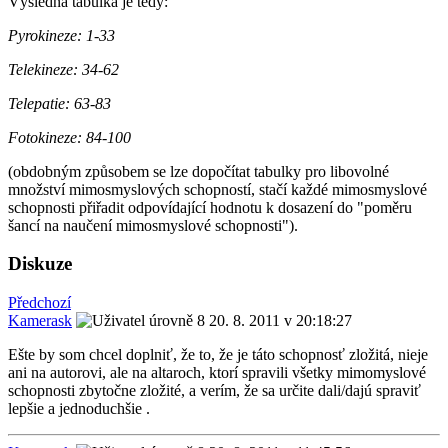
Výsledná tabulka je tedy:
Pyrokineze: 1-33
Telekineze: 34-62
Telepatie: 63-83
Fotokineze: 84-100
(obdobným způsobem se lze dopočítat tabulky pro libovolné
množství mimosmyslových schopností, stačí každé mimosmyslové
schopnosti přiřadit odpovídající hodnotu k dosazení do "poměru
šancí na naučení mimosmyslové schopnosti").
Diskuze
Předchozí
Kamerask
20. 8. 2011 v 20:18:27
Ešte by som chcel doplniť, že to, že je táto schopnosť zložitá, nieje
ani na autorovi, ale na altaroch, ktorí spravili všetky mimomyslové
schopnosti zbytočne zložité, a verím, že sa určite dali/dajú spraviť
lepšie a jednoduchšie .