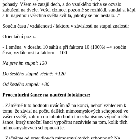
pohasly. Všem se zatajil dech, a do vzniklého ticha se ozvalo
zabušení na dveře. Vešel cizinec, pozorně se rozhlédl, sundal si kápi,
a tu najednou všechna světla svítila, jakoby se nic nestalo..."
Součin času / vzdálenosti / faktoru v závislosti na stupni znalosti:
Orientační pozn.:
- 1 směna, v dosahu 10 sáhů a při faktoru 10 (100%) --> součin
času, vzdálenosti a faktoru = 100
Na prvním stupni: 120
Do šestého stupně včetně: +120
Od šestého stupně: +80
Procentuelní šance na naučení fotokineze:
- Záměrně tuto hodnotu uvádím až na konci, neboť vzhledem k
tomu, že závisí na počtu dalších mimosmyslových schopností ve
vašem světě, zahrnu do tohoto bodu i mechanismus výpočtu této
šance, který umožní šanci vypočítat nezávisle na tom, kolik těch
mimosmyslových schopností je.
- Začněme od pravidlovch mimosmyslových schopností: Na