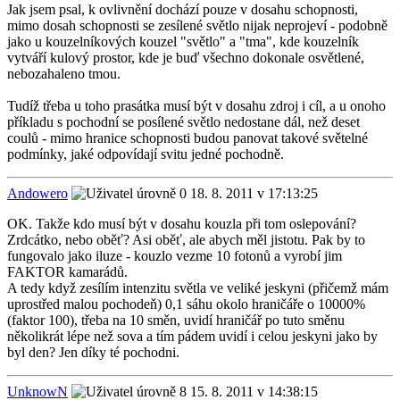
Jak jsem psal, k ovlivnění dochází pouze v dosahu schopnosti,
mimo dosah schopnosti se zesílené světlo nijak neprojeví - podobně
jako u kouzelníkových kouzel "světlo" a "tma", kde kouzelník
vytváří kulový prostor, kde je buď všechno dokonale osvětlené,
nebozahaleno tmou.
Tudíž třeba u toho prasátka musí být v dosahu zdroj i cíl, a u onoho
příkladu s pochodní se posílené světlo nedostane dál, než deset
coulů - mimo hranice schopnosti budou panovat takové světelné
podmínky, jaké odpovídají svitu jedné pochodně.
Andowero
18. 8. 2011 v 17:13:25
OK. Takže kdo musí být v dosahu kouzla při tom oslepování?
Zrdcátko, nebo oběť? Asi oběť, ale abych měl jistotu. Pak by to
fungovalo jako iluze - kouzlo vezme 10 fotonů a vyrobí jim
FAKTOR kamarádů.
A tedy když zesílím intenzitu světla ve veliké jeskyni (přičemž mám
uprostřed malou pochodeň) 0,1 sáhu okolo hraničáře o 10000%
(faktor 100), třeba na 10 směn, uvidí hraničář po tuto směnu
několikrát lépe než sova a tím pádem uvidí i celou jeskyni jako by
byl den? Jen díky té pochodni.
UnknowN
15. 8. 2011 v 14:38:15