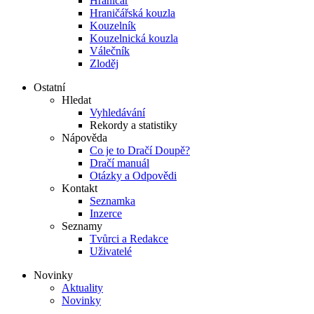
Hraničář
Hraničářská kouzla
Kouzelník
Kouzelnická kouzla
Válečník
Zloděj
Ostatní
Hledat
Vyhledávání
Rekordy a statistiky
Nápověda
Co je to Dračí Doupě?
Dračí manuál
Otázky a Odpovědi
Kontakt
Seznamka
Inzerce
Seznamy
Tvůrci a Redakce
Uživatelé
Novinky
Aktuality
Novinky