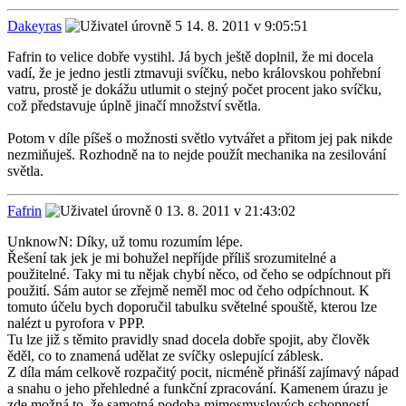
Dakeyras
14. 8. 2011 v 9:05:51
Fafrin to velice dobře vystihl. Já bych ještě doplnil, že mi docela
vadí, že je jedno jestli ztmavuji svíčku, nebo královskou pohřební
vatru, prostě je dokážu utlumit o stejný počet procent jako svíčku,
což představuje úplně jinačí množství světla.
Potom v díle píšeš o možnosti světlo vytvářet a přitom jej pak nikde
nezmiňuješ. Rozhodně na to nejde použít mechanika na zesilování
světla.
Fafrin
13. 8. 2011 v 21:43:02
UnknowN: Díky, už tomu rozumím lépe.
Řešení tak jek je mi bohužel nepříjde příliš srozumitelné a
použitelné. Taky mi tu nějak chybí něco, od čeho se odpíchnout při
použití. Sám autor se zřejmě neměl moc od čeho odpíchnout. K
tomuto účelu bych doporučil tabulku světelné spouště, kterou lze
nalézt u pyrofora v PPP.
Tu lze již s těmito pravidly snad docela dobře spojit, aby člověk
ěděl, co to znamená udělat ze svíčky oslepující záblesk.
Z díla mám celkově rozpačitý pocit, nicméně přináší zajímavý nápad
a snahu o jeho přehledné a funkční zpracování. Kamenem úrazu je
zde možná to, že samotná podoba mimosmyslových schopností