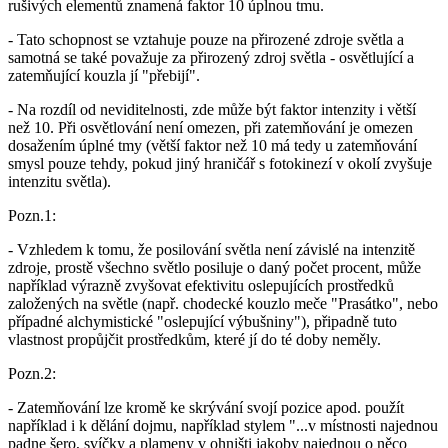
rušivých elementů znamená faktor 10 úplnou tmu.
- Tato schopnost se vztahuje pouze na přirozené zdroje světla a
samotná se také považuje za přirozený zdroj světla - osvětlující a
zatemňující kouzla jí "přebijí".
- Na rozdíl od neviditelnosti, zde může být faktor intenzity i větší
než 10. Při osvětlování není omezen, při zatemňování je omezen
dosažením úplné tmy (větší faktor než 10 má tedy u zatemňování
smysl pouze tehdy, pokud jiný hraničář s fotokinezí v okolí zvyšuje
intenzitu světla).
Pozn.1:
- Vzhledem k tomu, že posilování světla není závislé na intenzitě
zdroje, prostě všechno světlo posiluje o daný počet procent, může
například výrazně zvyšovat efektivitu oslepujících prostředků
založených na světle (např. chodecké kouzlo meče "Prasátko", nebo
případné alchymistické "oslepující výbušniny"), připadně tuto
vlastnost propůjčit prostředkům, které jí do té doby neměly.
Pozn.2:
- Zatemňování lze kromě ke skrývání svojí pozice apod. použít
například i k dělání dojmu, například stylem "...v místnosti najednou
padne šero, svíčky a plameny v ohništi jakoby najednou o něco