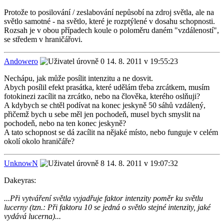
Protože to posilování / zeslabování nepůsobí na zdroj světla, ale na
světlo samotné - na světlo, které je rozptýlené v dosahu schopnosti.
Rozsah je v obou případech koule o poloměru daném "vzdáleností",
se středem v hraničářovi.
Andowero
14. 8. 2011 v 19:55:23
Nechápu, jak může posílit intenzitu a ne dosvit.
Abych posílil efekt prasátka, které udělám třeba zrcátkem, musím
fotokinezi zacílit na zrcátko, nebo na člověka, kterého oslňuji?
A kdybych se chtěl podívat na konec jeskyně 50 sáhů vzdálený,
přičemž bych u sebe měl jen pochodeň, musel bych smyslit na
pochodeň, nebo na ten konec jeskyně?
A tato schopnost se dá zacílit na nějaké místo, nebo funguje v celém
okolí okolo hraničáře?
UnknowN
14. 8. 2011 v 19:07:32
Dakeyras:
...Při vytváření světla vyjadřuje faktor intenzity poměr ku světlu
lucerny (tzn.: Při faktoru 10 se jedná o světlo stejné intenzity, jaké
vydává lucerna)...