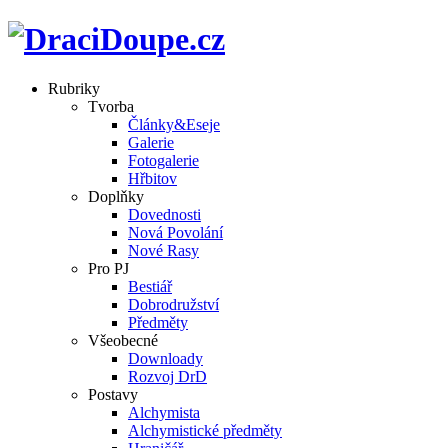
Rubriky
Tvorba
Články&Eseje
Galerie
Fotogalerie
Hřbitov
Doplňky
Dovednosti
Nová Povolání
Nové Rasy
Pro PJ
Bestiář
Dobrodružství
Předměty
Všeobecné
Downloady
Rozvoj DrD
Postavy
Alchymista
Alchymistické předměty