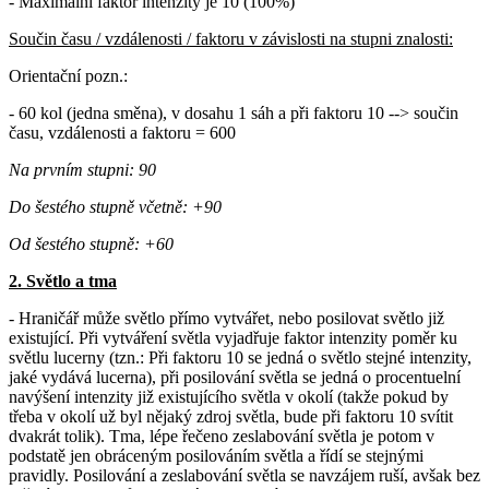
- Maximální faktor intenzity je 10 (100%)
Součin času / vzdálenosti / faktoru v závislosti na stupni znalosti:
Orientační pozn.:
- 60 kol (jedna směna), v dosahu 1 sáh a při faktoru 10 --> součin
času, vzdálenosti a faktoru = 600
Na prvním stupni: 90
Do šestého stupně včetně: +90
Od šestého stupně: +60
2. Světlo a tma
- Hraničář může světlo přímo vytvářet, nebo posilovat světlo již
existující. Při vytváření světla vyjadřuje faktor intenzity poměr ku
světlu lucerny (tzn.: Při faktoru 10 se jedná o světlo stejné intenzity,
jaké vydává lucerna), při posilování světla se jedná o procentuelní
navýšení intenzity již existujícího světla v okolí (takže pokud by
třeba v okolí už byl nějaký zdroj světla, bude při faktoru 10 svítit
dvakrát tolik). Tma, lépe řečeno zeslabování světla je potom v
podstatě jen obráceným posilováním světla a řídí se stejnými
pravidly. Posilování a zeslabování světla se navzájem ruší, avšak bez