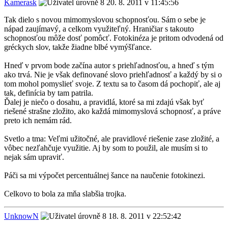
Kamerask
20. 8. 2011 v 11:45:56
Tak dielo s novou mimomyslovou schopnosťou. Sám o sebe je
nápad zaujímavý, a celkom využiteľný. Hraničiar s takouto
schopnosťou môže dosť pomôcť. Fotokinéza je pritom odvodená od
gréckych slov, takže žiadne blbé vymýšľance.
Hneď v prvom bode začína autor s priehľadnosťou, a hneď s tým
ako trvá. Nie je však definované slovo priehľadnosť a každý by si o
tom mohol pomyslieť svoje. Z textu sa to časom dá pochopiť, ale aj
tak, definícia by tam patrila.
Ďalej je niečo o dosahu, a pravidlá, ktoré sa mi zdajú však byť
riešené strašne zložito, ako každá mimomyslová schopnosť, a práve
preto ich nemám rád.
Svetlo a tma: Veľmi užitočné, ale pravidlové riešenie zase zložité, a
vôbec nezľahčuje využitie. Aj by som to použil, ale musím si to
nejak sám upraviť.
Páči sa mi výpočet percentuálnej šance na naučenie fotokinezi.
Celkovo to bola za mňa slabšia trojka.
UnknowN
18. 8. 2011 v 22:52:42