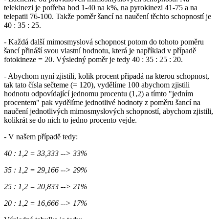
telekinezi je potřeba hod 1-40 na k%, na pyrokinezi 41-75 a na
telepatii 76-100. Takže poměr šancí na naučení těchto schopností je
40 : 35 : 25.
- Každá další mimosmyslová schopnost potom do tohoto poměru
šancí přináší svou vlastní hodnotu, která je například v případě
fotokineze = 20. Výsledný poměr je tedy 40 : 35 : 25 : 20.
- Abychom nyní zjistili, kolik procent připadá na kterou schopnost,
tak tato čísla sečteme (= 120), vydělíme 100 abychom zjistili
hodnotu odpovídající jednomu procentu (1,2) a tímto "jedním
procentem" pak vydělíme jednotlivé hodnoty z poměru šancí na
naučení jednotlivých mimosmyslových schopností, abychom zjistili,
kolikrát se do nich to jedno procento vejde.
- V našem případě tedy:
40 : 1,2 = 33,333 --> 33%
35 : 1,2 = 29,166 --> 29%
25 : 1,2 = 20,833 --> 21%
20 : 1,2 = 16,666 --> 17%