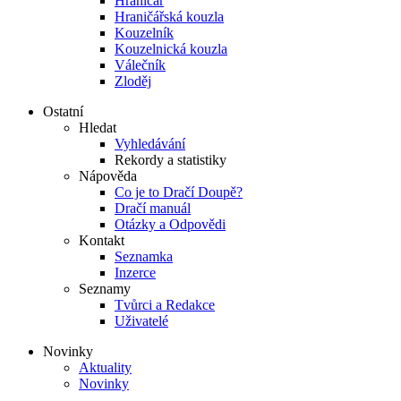
Hraničář
Hraničářská kouzla
Kouzelník
Kouzelnická kouzla
Válečník
Zloděj
Ostatní
Hledat
Vyhledávání
Rekordy a statistiky
Nápověda
Co je to Dračí Doupě?
Dračí manuál
Otázky a Odpovědi
Kontakt
Seznamka
Inzerce
Seznamy
Tvůrci a Redakce
Uživatelé
Novinky
Aktuality
Novinky