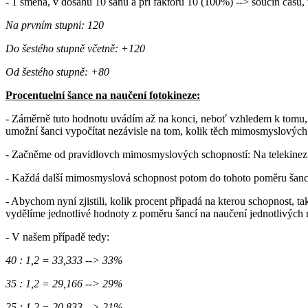
- 1 směna, v dosahu 10 sáhů a při faktoru 10 (100%) --> součin času, 
Na prvním stupni: 120
Do šestého stupně včetně: +120
Od šestého stupně: +80
Procentuelní šance na naučení fotokineze:
- Záměrně tuto hodnotu uvádím až na konci, neboť vzhledem k tomu, 
umožní šanci vypočítat nezávisle na tom, kolik těch mimosmyslových 
- Začněme od pravidlovch mimosmyslových schopností: Na telekinezi je
- Každá další mimosmyslová schopnost potom do tohoto poměru šancí př
- Abychom nyní zjistili, kolik procent připadá na kterou schopnost, t
vydělíme jednotlivé hodnoty z poměru šancí na naučení jednotlivých m
- V našem případě tedy:
40 : 1,2 = 33,333 --> 33%
35 : 1,2 = 29,166 --> 29%
25 : 1,2 = 20,833 --> 21%