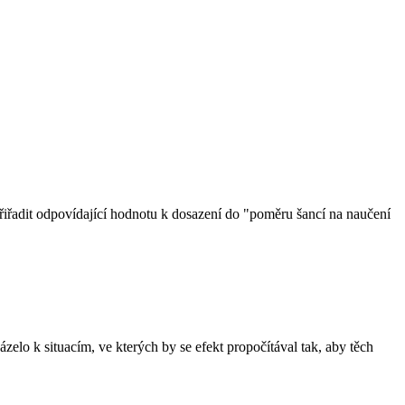
řadit odpovídající hodnotu k dosazení do "poměru šancí na naučení
házelo k situacím, ve kterých by se efekt propočítával tak, aby těch