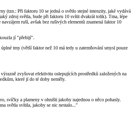
ny (tzn.: Při faktoru 10 se jedná o světlo stejné intenzity, jaké vydává
jaký zdroj světla, bude při faktoru 10 svítit dvakrát tolik). Tma, lépe
 se navzájem ruší, avšak bez rušivých elementů znamená faktor 10
ouzla jí "přebijí".
ím úplné tmy (větší faktor než 10 má tedy u zatemňování smysl pouze
d výrazně zvyšovat efektivitu oslepujících prostředků založených na
ředkům, které jí do té doby neměly.
ero, svíčky a plameny v ohništi jakoby najednou o něco pohasly.
a světla svítila, jakoby se nic nestalo..."