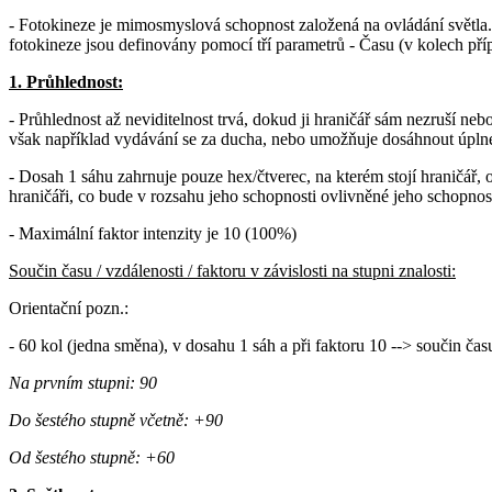
- Fotokineze je mimosmyslová schopnost založená na ovládání světla. 
fotokineze jsou definovány pomocí tří parametrů - Času (v kolech přípa
1. Průhlednost:
- Průhlednost až neviditelnost trvá, dokud ji hraničář sám nezruší neb
však například vydávání se za ducha, nebo umožňuje dosáhnout úplné ne
- Dosah 1 sáhu zahrnuje pouze hex/čtverec, na kterém stojí hraničář, 
hraničáři, co bude v rozsahu jeho schopnosti ovlivněné jeho schopnost
- Maximální faktor intenzity je 10 (100%)
Součin času / vzdálenosti / faktoru v závislosti na stupni znalosti:
Orientační pozn.:
- 60 kol (jedna směna), v dosahu 1 sáh a při faktoru 10 --> součin čas
Na prvním stupni: 90
Do šestého stupně včetně: +90
Od šestého stupně: +60