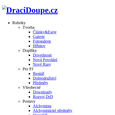
Rubriky
Tvorba
Články&Eseje
Galerie
Fotogalerie
Hřbitov
Doplňky
Dovednosti
Nová Povolání
Nové Rasy
Pro PJ
Bestiář
Dobrodružství
Předměty
Všeobecné
Downloady
Rozvoj DrD
Postavy
Alchymista
Alchymistické předměty