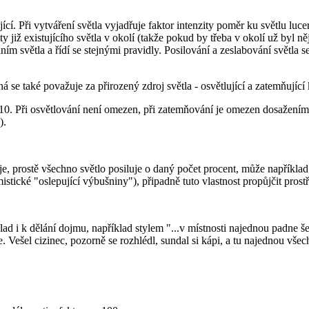
ící. Při vytváření světla vyjadřuje faktor intenzity poměr ku světlu lucer
ty již existujícího světla v okolí (takže pokud by třeba v okolí už byl ně
ím světla a řídí se stejnými pravidly. Posilování a zeslabování světla
 se také považuje za přirozený zdroj světla - osvětlující a zatemňující k
než 10. Při osvětlování není omezen, při zatemňování je omezen dosažen
).
oje, prostě všechno světlo posiluje o daný počet procent, může napříkla
tické "oslepující výbušniny"), připadně tuto vlastnost propůjčit prost
lad i k dělání dojmu, například stylem "...v místnosti najednou padne š
 Vešel cizinec, pozorně se rozhlédl, sundal si kápi, a tu najednou všechn