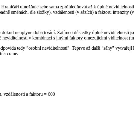
Hraničáři umožňuje sebe sama zprůhledňovat až k úplné neviditelnosti, 
dně směnách, dle složky), vzdálenosti (v sázích) a faktoru intenzity (v
o dokud neuplyne doba trvání. Zatímco důsledky úplné neviditelnosti jso
viditelnosti v kombinaci s jinými faktory omezujícími viditelnost (tma,
odpovídá tedy "osobní neviditelnosti". Teprve až další "sáhy" vytvářej
í a co ne.
u, vzdálenosti a faktoru = 600