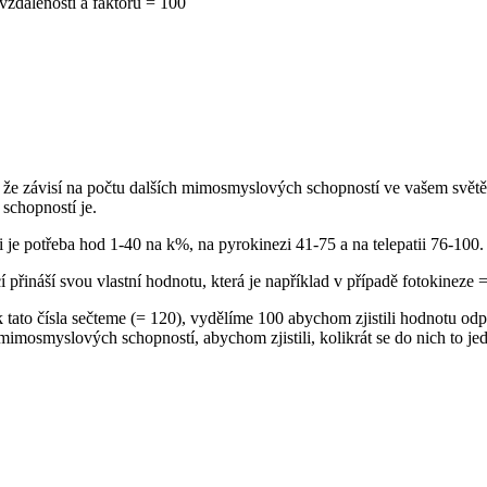
vzdálenosti a faktoru = 100
že závisí na počtu dalších mimosmyslových schopností ve vašem světě,
schopností je.
 potřeba hod 1-40 na k%, na pyrokinezi 41-75 a na telepatii 76-100. T
ináší svou vlastní hodnotu, která je například v případě fotokineze = 
ak tato čísla sečteme (= 120), vydělíme 100 abychom zjistili hodnotu o
imosmyslových schopností, abychom zjistili, kolikrát se do nich to je