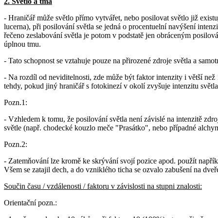
2. Světlo a tma
- Hraničář může světlo přímo vytvářet, nebo posilovat světlo již existuj
lucerna), při posilování světla se jedná o procentuelní navýšení intenzi
řečeno zeslabování světla je potom v podstatě jen obráceným posilován
úplnou tmu.
- Tato schopnost se vztahuje pouze na přirozené zdroje světla a samotná
- Na rozdíl od neviditelnosti, zde může být faktor intenzity i větší 
tehdy, pokud jiný hraničář s fotokinezí v okolí zvyšuje intenzitu světla
Pozn.1:
- Vzhledem k tomu, že posilování světla není závislé na intenzitě zdr
světle (např. chodecké kouzlo meče "Prasátko", nebo případné alchymis
Pozn.2:
- Zatemňování lze kromě ke skrývání svojí pozice apod. použít napřík
Všem se zatajil dech, a do vzniklého ticha se ozvalo zabušení na dveře.
Součin času / vzdálenosti / faktoru v závislosti na stupni znalosti:
Orientační pozn.: