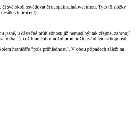
či své okolí osvětlovat či naopak zahalovat tmou. Tyto tři složky
 desítkách procent).
u jasné, u částečné průhlednosti již nemusí být tak zřejmé, zahrnují
 mlha...), což hraničáři umožní prodloužit trvání této schopnosti.
í kolem hraničáře "pole průhlednosti". V obou případech záleží na