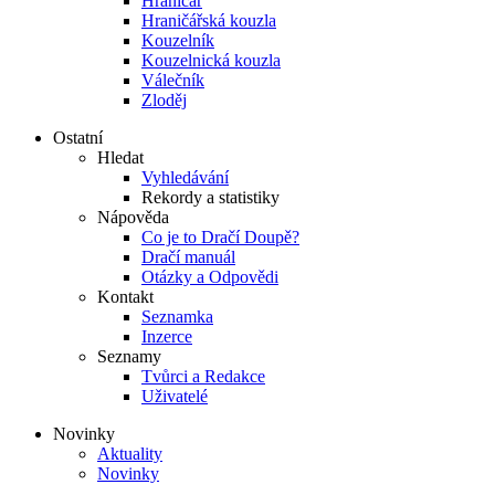
Hraničář
Hraničářská kouzla
Kouzelník
Kouzelnická kouzla
Válečník
Zloděj
Ostatní
Hledat
Vyhledávání
Rekordy a statistiky
Nápověda
Co je to Dračí Doupě?
Dračí manuál
Otázky a Odpovědi
Kontakt
Seznamka
Inzerce
Seznamy
Tvůrci a Redakce
Uživatelé
Novinky
Aktuality
Novinky