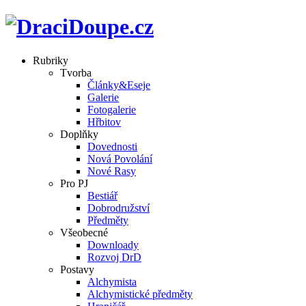
Rubriky
Tvorba
Články&Eseje
Galerie
Fotogalerie
Hřbitov
Doplňky
Dovednosti
Nová Povolání
Nové Rasy
Pro PJ
Bestiář
Dobrodružství
Předměty
Všeobecné
Downloady
Rozvoj DrD
Postavy
Alchymista
Alchymistické předměty