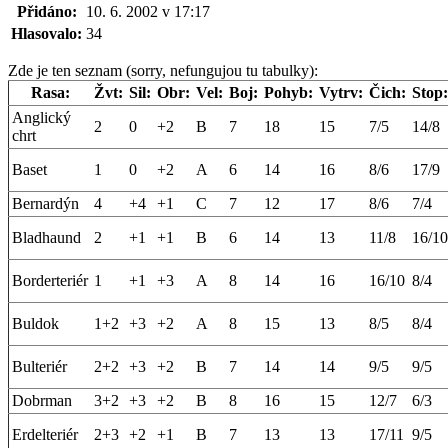
Přidáno:
10. 6. 2002 v 17:17
Hlasovalo:
34
Zde je ten seznam (sorry, nefungujou tu tabulky):
Rasa:
Žvt:
Sil:
Obr:
Vel:
Boj:
Pohyb:
Vytrv:
Čich:
Stop:
Anglický
2
0
+2
B
7
18
15
7/5
14/8
chrt
Baset
1
0
+2
A
6
14
16
8/6
17/9
Bernardýn
4
+4
+1
C
7
12
17
8/6
7/4
Bladhaund
2
+1
+1
B
6
14
13
11/8
16/10
Borderteriér
1
+1
+3
A
8
14
16
16/10
8/4
Buldok
1+2
+3
+2
A
8
15
13
8/5
8/4
Bulteriér
2+2
+3
+2
B
7
14
14
9/5
9/5
Dobrman
3+2
+3
+2
B
8
16
15
12/7
6/3
Erdelteriér
2+3
+2
+1
B
7
13
13
17/11
9/5