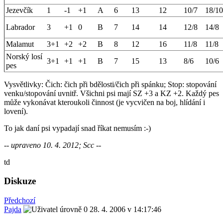
Jezevčík
1
-1
+1
A
6
13
12
10/7
18/10
Labrador
3
+1
0
B
7
14
14
12/8
14/8
Malamut
3+1
+2
+2
B
8
12
16
11/8
11/8
Norský losí
3+1
+1
+1
B
7
15
13
8/6
10/6
pes
Vysvětlivky: Čich: čich při bdělosti/čich při spánku; Stop: stopování
venku/stopování uvnitř. Všichni psi mají SZ +3 a KZ +2. Každý pes
může vykonávat kteroukoli činnost (je vycvičen na boj, hlídání i
lovení).
To jak daní psi vypadají snad říkat nemusím :-)
-- upraveno 10. 4. 2012; Scc --
td
Diskuze
Předchozí
Pajda
28. 4. 2006 v 14:17:46