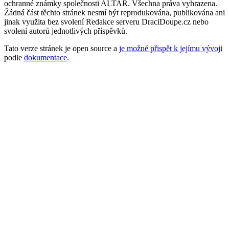
ochranné známky společnosti ALTAR. Všechna práva vyhrazena.
Žádná část těchto stránek nesmí být reprodukována, publikována ani
jinak využita bez svolení Redakce serveru DraciDoupe.cz nebo
svolení autorů jednotlivých příspěvků.
Tato verze stránek je open source a
je možné přispět k jejímu vývoji
podle
dokumentace
.