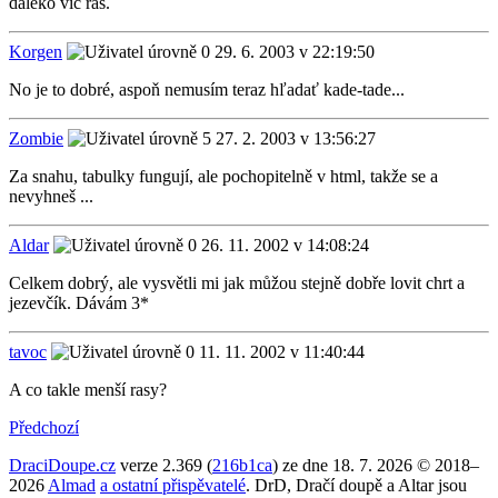
daleko víc ras.
Korgen
29. 6. 2003 v 22:19:50
No je to dobré, aspoň nemusím teraz hľadať kade-tade...
Zombie
27. 2. 2003 v 13:56:27
Za snahu, tabulky fungují, ale pochopitelně v html, takže se a
nevyhneš ...
Aldar
26. 11. 2002 v 14:08:24
Celkem dobrý, ale vysvětli mi jak můžou stejně dobře lovit chrt a
jezevčík. Dávám 3*
tavoc
11. 11. 2002 v 11:40:44
A co takle menší rasy?
Předchozí
DraciDoupe.cz
verze 2.369 (
216b1ca
) ze dne 18. 7. 2026 © 2018–
2026
Almad
a ostatní přispěvatelé
. DrD, Dračí doupě a Altar jsou