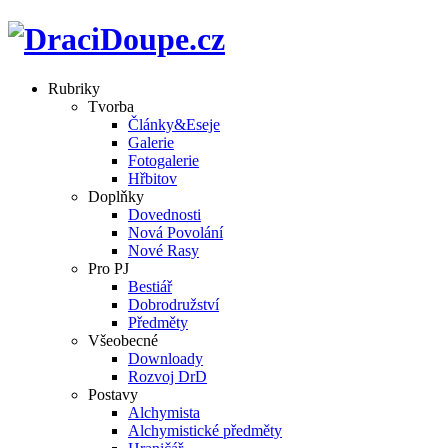
Rubriky
Tvorba
Články&Eseje
Galerie
Fotogalerie
Hřbitov
Doplňky
Dovednosti
Nová Povolání
Nové Rasy
Pro PJ
Bestiář
Dobrodružství
Předměty
Všeobecné
Downloady
Rozvoj DrD
Postavy
Alchymista
Alchymistické předměty