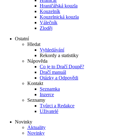
Hraničář
Hraničářská kouzla
Kouzelník
Kouzelnická kouzla
Válečník
Zloděj
Ostatní
Hledat
Vyhledávání
Rekordy a statistiky
Nápověda
Co je to Dračí Doupě?
Dračí manuál
Otázky a Odpovědi
Kontakt
Seznamka
Inzerce
Seznamy
Tvůrci a Redakce
Uživatelé
Novinky
Aktuality
Novinky