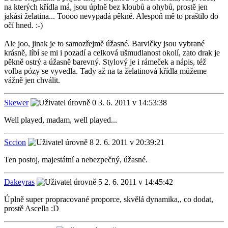
na kterých křídla má, jsou úplně bez kloubů a ohybů, prostě jen
jakási želatina... Toooo nevypadá pěkně. Alespoň mě to praštilo do
očí hned. :-)
Ale joo, jinak je to samozřejmě úžasné. Barvičky jsou vybrané
krásně, líbí se mi i pozadí a celková ušmudlanost okolí, zato drak je
pěkně ostrý a úžasně barevný. Stylový je i rámeček a nápis, též
volba pózy se vyvedla. Tady až na ta želatinová křídla můžeme
vážně jen chválit.
Skewer
3. 6. 2011 v 14:53:38
Well played, madam, well played...
Sccion
2. 6. 2011 v 20:39:21
Ten postoj, majestátní a nebezpečný, úžasné.
Dakeyras
2. 6. 2011 v 14:45:42
Úplně super propracované proporce, skvělá dynamika,, co dodat,
prostě Ascella :D