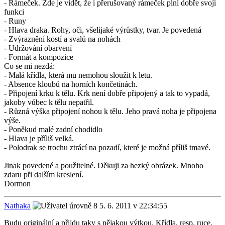
- Rámeček. Zde je vidět, že i přerušovaný rámeček plní dobře svoji
funkci
- Runy
- Hlava draka. Rohy, oči, všelijaké výrůstky, tvar. Je povedená
- Zvýraznění kostí a svalů na nohách
- Udržování obarvení
- Formát a kompozice
Co se mi nezdá:
- Malá křídla, která mu nemohou sloužit k letu.
- Absence kloubů na horních končetinách.
- Připojení krku k tělu. Krk není dobře připojený a tak to vypadá,
jakoby vůbec k tělu nepatřil.
- Různá výška připojení nohou k tělu. Jeho pravá noha je připojena
výše.
- Poněkud malé zadní chodidlo
- Hlava je příliš velká.
- Polodrak se trochu ztrácí na pozadí, které je možná příliš tmavé.
Jinak povedené a použitelné. Děkuji za hezký obrázek. Mnoho
zdaru při dalším kreslení.
Dormon
Nathaka
5. 6. 2011 v 22:34:55
Budu originální a přijdu taky s nějakou výtkou. Křídla, resp. ruce,