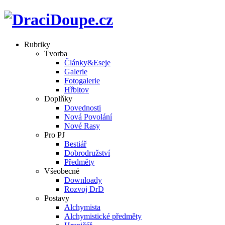
Rubriky
Tvorba
Články&Eseje
Galerie
Fotogalerie
Hřbitov
Doplňky
Dovednosti
Nová Povolání
Nové Rasy
Pro PJ
Bestiář
Dobrodružství
Předměty
Všeobecné
Downloady
Rozvoj DrD
Postavy
Alchymista
Alchymistické předměty