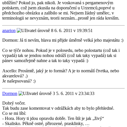
ublížím? Pokud jo, pak nikoli. Je voskovaná s pergamenovým
potiskem, což jsem zkusila na doporučení u Urzemců,poprvé u
předchozího obrázku a zalíbilo se mi. Nejsem žádný umělec, v
terminologii se nevyznám, teorii neznám...prostě jen ráda kreslím.
anarion
6. 6. 2011 v 19:39:51
Dormon: Já ti nevím, hlava mi přijde úměrně velká jeho majestátu :)
Co se týče nohou. Pokud je v polosedu, nebo polostartu (což tak i
vypadá) tak se jendou nohou odráží (což tak taky vypadá) tak si
pánev samozřejmě nahne a tak to taky vypadá :)
Ascello: Prosímtě, jaký je to formát? A je to normálí čtvrtka, nebo
akvarelová? .)
Je našepsovaná? :)
Dormon
5. 6. 2011 v 23:34:33
Dobrý večer.
Tak budu zase komentovat v odrážkách aby to bylo přehledné.
Co se mi líbí:
- Hora. Hory ti jdou opravdu dobře. Ten štít je jak „živý“
- Skalisko. Pěkně ostré, přirozené, prasklinky, …