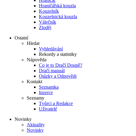
Hraničář
Hraničářská kouzla
Kouzelník
Kouzelnická kouzla
Válečník
Zloděj
Ostatní
Hledat
Vyhledávání
Rekordy a statistiky
Nápověda
Co je to Dračí Doupě?
Dračí manuál
Otázky a Odpovědi
Kontakt
Seznamka
Inzerce
Seznamy
Tvůrci a Redakce
Uživatelé
Novinky
Aktuality
Novinky