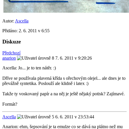
Autor:
Ascella
Přidáno:
2. 6. 2011 v 6:55
Diskuze
Předchozí
anarion
7. 6. 2011 v 9:20:26
Ascella: Jo... je to ten nátěr. :)
Dříve se používala plavená křída s ořechovým olejel... ale dnes je to
převážně syntetika. Poslouží ale klidně i latex :)
Takže ty voskovaný papír a na něj je ještě nějaký potisk? Zajímavé.
Formát?
Ascella
6. 6. 2011 v 23:53:44
Anarion: ehm, šepsování je ta emulze co se dává na plátno než mu