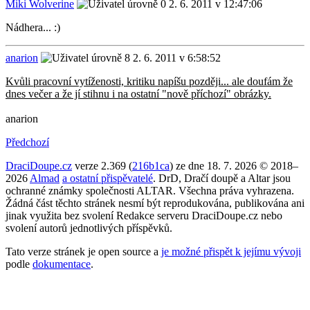
Miki Wolverine
2. 6. 2011 v 12:47:06
Nádhera... :)
anarion
2. 6. 2011 v 6:58:52
Kvůli pracovní vytíženosti, kritiku napíšu později... ale doufám že
dnes večer a že jí stihnu i na ostatní "nově příchozí" obrázky.
anarion
Předchozí
DraciDoupe.cz
verze 2.369 (
216b1ca
) ze dne 18. 7. 2026 © 2018–
2026
Almad
a ostatní přispěvatelé
. DrD, Dračí doupě a Altar jsou
ochranné známky společnosti ALTAR. Všechna práva vyhrazena.
Žádná část těchto stránek nesmí být reprodukována, publikována ani
jinak využita bez svolení Redakce serveru DraciDoupe.cz nebo
svolení autorů jednotlivých příspěvků.
Tato verze stránek je open source a
je možné přispět k jejímu vývoji
podle
dokumentace
.