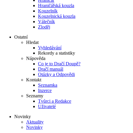
Hraničář
Hraničářská kouzla
Kouzelník
Kouzelnická kouzla
Válečník
Zloděj
Ostatní
Hledat
Vyhledávání
Rekordy a statistiky
Nápověda
Co je to Dračí Doupě?
Dračí manuál
Otázky a Odpovědi
Kontakt
Seznamka
Inzerce
Seznamy
Tvůrci a Redakce
Uživatelé
Novinky
Aktuality
Novinky