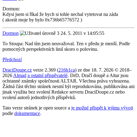
Dormon:
Kdysi jsem si říkal že bych si tohle nechal vytetovat na záda
( akorát moje by bylo 0x736b65776572 )
Dormon
24. 5. 2011 v 14:05:55
To Stoupa: Nad tím jsem neuvažoval. Ten v předu je menší. Podle
pomocných perspektivních linií skoro o polovinu.
Předchozí
DraciDoupe.cz
verze 2.369 (
216b1ca
) ze dne 18. 7. 2026 © 2018–
2026
Almad
a ostatní přispěvatelé
. DrD, Dračí doupě a Altar jsou
ochranné známky společnosti ALTAR. Všechna práva vyhrazena.
Žádná část těchto stránek nesmí být reprodukována, publikována ani
jinak využita bez svolení Redakce serveru DraciDoupe.cz nebo
svolení autorů jednotlivých příspěvků.
Tato verze stránek je open source a
je možné přispět k jejímu vývoji
podle
dokumentace
.