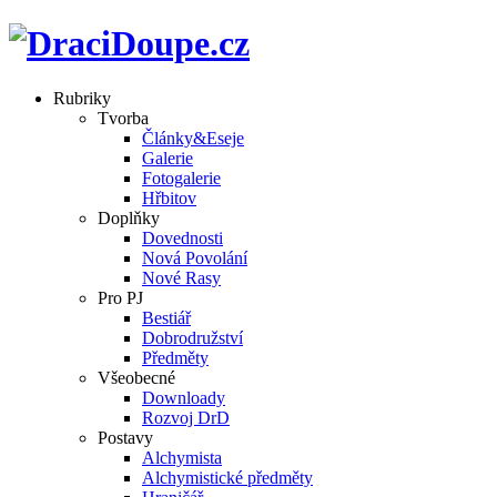
Rubriky
Tvorba
Články&Eseje
Galerie
Fotogalerie
Hřbitov
Doplňky
Dovednosti
Nová Povolání
Nové Rasy
Pro PJ
Bestiář
Dobrodružství
Předměty
Všeobecné
Downloady
Rozvoj DrD
Postavy
Alchymista
Alchymistické předměty