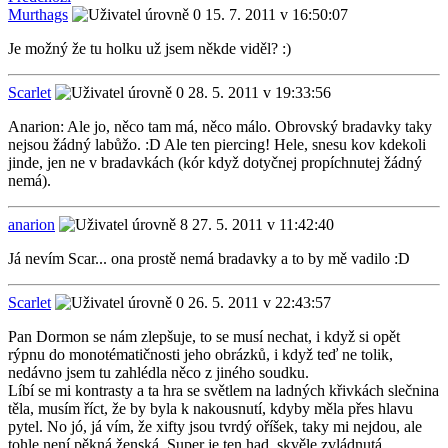
Murthags
15. 7. 2011 v 16:50:07
Je možný že tu holku už jsem někde viděl? :)
Scarlet
28. 5. 2011 v 19:33:56
Anarion: Ale jo, něco tam má, něco málo. Obrovský bradavky taky
nejsou žádný labůžo. :D Ale ten piercing! Hele, snesu kov kdekoli
jinde, jen ne v bradavkách (kór když dotyčnej propíchnutej žádný
nemá).
anarion
27. 5. 2011 v 11:42:40
Já nevím Scar... ona prostě nemá bradavky a to by mě vadilo :D
Scarlet
26. 5. 2011 v 22:43:57
Pan Dormon se nám zlepšuje, to se musí nechat, i když si opět
rýpnu do monotématičnosti jeho obrázků, i když teď ne tolik,
nedávno jsem tu zahlédla něco z jiného soudku.
Líbí se mi kontrasty a ta hra se světlem na ladných křivkách slečnina
těla, musím říct, že by byla k nakousnutí, kdyby měla přes hlavu
pytel. No jó, já vím, že xifty jsou tvrdý oříšek, taky mi nejdou, ale
tohle není pěkná ženská. Super je ten had, skvěle zvládnutá