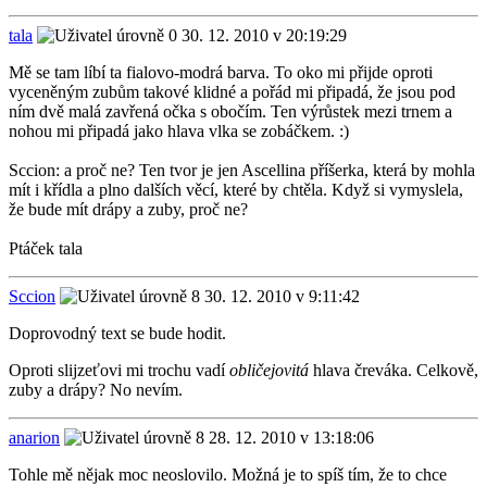
tala
30. 12. 2010 v 20:19:29
Mě se tam líbí ta fialovo-modrá barva. To oko mi přijde oproti
vyceněným zubům takové klidné a pořád mi připadá, že jsou pod
ním dvě malá zavřená očka s obočím. Ten výrůstek mezi trnem a
nohou mi připadá jako hlava vlka se zobáčkem. :)
Sccion: a proč ne? Ten tvor je jen Ascellina příšerka, která by mohla
mít i křídla a plno dalších věcí, které by chtěla. Když si vymyslela,
že bude mít drápy a zuby, proč ne?
Ptáček tala
Sccion
30. 12. 2010 v 9:11:42
Doprovodný text se bude hodit.
Oproti slijzeťovi mi trochu vadí
obličejovitá
hlava čreváka. Celkově,
zuby a drápy? No nevím.
anarion
28. 12. 2010 v 13:18:06
Tohle mě nějak moc neoslovilo. Možná je to spíš tím, že to chce