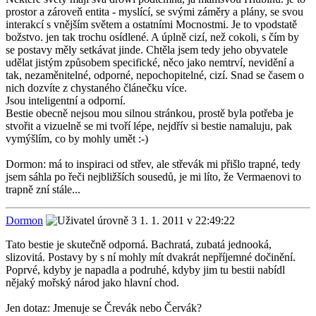
prostor a zároveň entita - myslící, se svými záměry a plány, se svou
interakcí s vnějším světem a ostatními Mocnostmi. Je to vpodstatě
božstvo. jen tak trochu osídlené. A úplně cizí, než cokoli, s čím by
se postavy měly setkávat jinde. Chtěla jsem tedy jeho obyvatele
udělat jistým způsobem specifické, něco jako nemtrví, nevidění a
tak, nezaměnitelné, odporné, nepochopitelné, cizí. Snad se časem o
nich dozvíte z chystaného článečku více.
Jsou inteligentní a odporní.
Bestie obecně nejsou mou silnou stránkou, prostě byla potřeba je
stvořit a vizuelně se mi tvoří lépe, nejdřív si bestie namaluju, pak
vymýšlím, co by mohly umět :-)
Dormon: má to inspiraci od střev, ale střevák mi přišlo trapné, tedy
jsem sáhla po řeči nejbližších sousedů, je mi líto, že Vermaenovi to
trapně zní stále...
Dormon
1. 1. 2011 v 22:49:22
Tato bestie je skutečně odporná. Bachratá, zubatá jednooká,
slizovitá. Postavy by s ní mohly mít dvakrát nepříjemné dočinění.
Poprvé, kdyby je napadla a podruhé, kdyby jim tu bestii nabídl
nějaký mořský národ jako hlavní chod.
Jen dotaz: Jmenuje se Črevák nebo Červák?