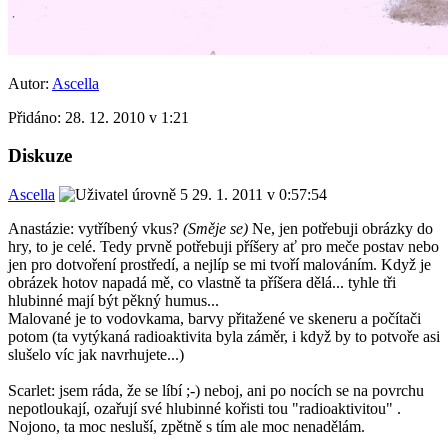
Autor:
Ascella
Přidáno:
28. 12. 2010 v 1:21
Diskuze
Ascella
29. 1. 2011 v 0:57:54
Anastázie: vytříbený vkus?
(Směje se)
Ne, jen potřebuji obrázky do
hry, to je celé. Tedy prvně potřebuji příšery ať pro meče postav nebo
jen pro dotvoření prostředí, a nejlíp se mi tvoří malováním. Když je
obrázek hotov napadá mě, co vlastně ta příšera dělá... tyhle tři
hlubinné mají být pěkný humus...
Malované je to vodovkama, barvy přitažené ve skeneru a počítači
potom (ta vytýkaná radioaktivita byla záměr, i když by to potvoře asi
slušelo víc jak navrhujete...)
Scarlet: jsem ráda, že se líbí ;-) neboj, ani po nocích se na povrchu
nepotloukají, ozařují své hlubinné kořisti tou "radioaktivitou" .
Nojono, ta moc nesluší, zpětně s tím ale moc nenadělám.