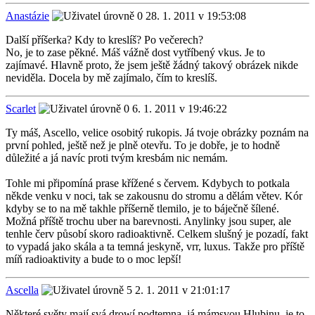
Anastázie
28. 1. 2011 v 19:53:08
Další příšerka? Kdy to kreslíš? Po večerech?
No, je to zase pěkné. Máš vážně dost vytříbený vkus. Je to
zajímavé. Hlavně proto, že jsem ještě žádný takový obrázek nikde
neviděla. Docela by mě zajímalo, čím to kreslíš.
Scarlet
6. 1. 2011 v 19:46:22
Ty máš, Ascello, velice osobitý rukopis. Já tvoje obrázky poznám na
první pohled, ještě než je plně otevřu. To je dobře, je to hodně
důležité a já navíc proti tvým kresbám nic nemám.
Tohle mi připomíná prase křížené s červem. Kdybych to potkala
někde venku v noci, tak se zakousnu do stromu a dělám větev. Kór
kdyby se to na mě takhle příšerně tlemilo, je to báječně šílené.
Možná příště trochu uber na barevnosti. Anylinky jsou super, ale
tenhle červ působí skoro radioaktivně. Celkem slušný je pozadí, fakt
to vypadá jako skála a ta temná jeskyně, vrr, luxus. Takže pro příště
míň radioaktivity a bude to o moc lepší!
Ascella
2. 1. 2011 v 21:01:17
Některé světy mají svá drowí podtemna, já mámsvou Hlubinu. je to