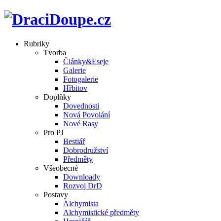
Rubriky
Tvorba
Články&Eseje
Galerie
Fotogalerie
Hřbitov
Doplňky
Dovednosti
Nová Povolání
Nové Rasy
Pro PJ
Bestiář
Dobrodružství
Předměty
Všeobecné
Downloady
Rozvoj DrD
Postavy
Alchymista
Alchymistické předměty