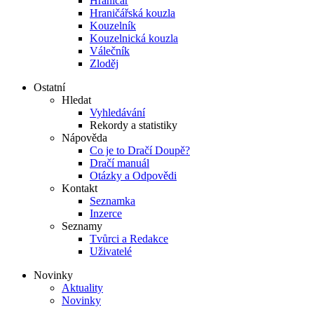
Hraničář
Hraničářská kouzla
Kouzelník
Kouzelnická kouzla
Válečník
Zloděj
Ostatní
Hledat
Vyhledávání
Rekordy a statistiky
Nápověda
Co je to Dračí Doupě?
Dračí manuál
Otázky a Odpovědi
Kontakt
Seznamka
Inzerce
Seznamy
Tvůrci a Redakce
Uživatelé
Novinky
Aktuality
Novinky