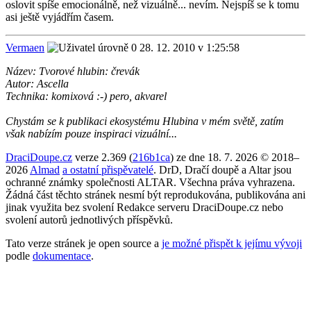
oslovit spíše emocionálně, než vizuálně... nevím. Nejspíš se k tomu
asi ještě vyjádřím časem.
Vermaen
28. 12. 2010 v 1:25:58
Název: Tvorové hlubin: črevák
Autor: Ascella
Technika: komixová :-) pero, akvarel
Chystám se k publikaci ekosystému Hlubina v mém světě, zatím
však nabízím pouze inspiraci vizuální...
DraciDoupe.cz
verze 2.369 (
216b1ca
) ze dne 18. 7. 2026 © 2018–
2026
Almad
a ostatní přispěvatelé
. DrD, Dračí doupě a Altar jsou
ochranné známky společnosti ALTAR. Všechna práva vyhrazena.
Žádná část těchto stránek nesmí být reprodukována, publikována ani
jinak využita bez svolení Redakce serveru DraciDoupe.cz nebo
svolení autorů jednotlivých příspěvků.
Tato verze stránek je open source a
je možné přispět k jejímu vývoji
podle
dokumentace
.