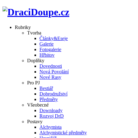
Rubriky
Tvorba
Články&Eseje
Galerie
Fotogalerie
Hřbitov
Doplňky
Dovednosti
Nová Povolání
Nové Rasy
Pro PJ
Bestiář
Dobrodružství
Předměty
Všeobecné
Downloady
Rozvoj DrD
Postavy
Alchymista
Alchymistické předměty