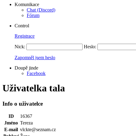
Komunikace
Chat (Discord)
Fórum
Control
Registrace
Nick:
Heslo:
Zapomněl jsem heslo
Doupě jinde
Facebook
Uživatelka tala
Info o uživatelce
ID
16367
Jméno
Tereza
E-mail
vlckte@seznam.cz