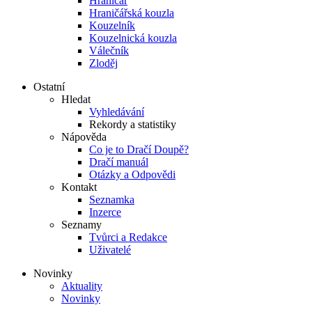
Hraničář
Hraničářská kouzla
Kouzelník
Kouzelnická kouzla
Válečník
Zloděj
Ostatní
Hledat
Vyhledávání
Rekordy a statistiky
Nápověda
Co je to Dračí Doupě?
Dračí manuál
Otázky a Odpovědi
Kontakt
Seznamka
Inzerce
Seznamy
Tvůrci a Redakce
Uživatelé
Novinky
Aktuality
Novinky