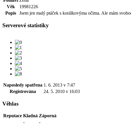
Pohlaví
Žena
Věk
19981226
Popis
Jsem jen malý ptáček s korálkovýma očima. Ale mám svobodu l
Serverové statistiky
Naposledy spatřena
1. 6. 2013 v 7:47
Registrována
24. 5. 2010 v 16:03
Věhlas
Reputace
Kladná
Záporná
-
-