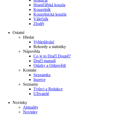
Hraničář
Hraničářská kouzla
Kouzelník
Kouzelnická kouzla
Válečník
Zloděj
Ostatní
Hledat
Vyhledávání
Rekordy a statistiky
Nápověda
Co je to Dračí Doupě?
Dračí manuál
Otázky a Odpovědi
Kontakt
Seznamka
Inzerce
Seznamy
Tvůrci a Redakce
Uživatelé
Novinky
Aktuality
Novinky