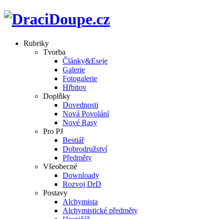
Rubriky
Tvorba
Články&Eseje
Galerie
Fotogalerie
Hřbitov
Doplňky
Dovednosti
Nová Povolání
Nové Rasy
Pro PJ
Bestiář
Dobrodružství
Předměty
Všeobecné
Downloady
Rozvoj DrD
Postavy
Alchymista
Alchymistické předměty