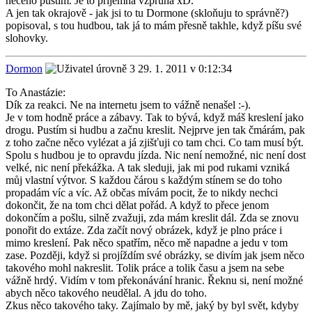
něčeho pustím. Je to příjemná vzpruha xD.
A jen tak okrajově - jak jsi to tu Dormone (skloňuju to správně?)
popisoval, s tou hudbou, tak já to mám přesně takhle, když píšu své
slohovky.
Dormon
29. 1. 2011 v 0:12:34
To Anastázie:
Dík za reakci. Ne na internetu jsem to vážně nenašel :-).
Je v tom hodně práce a zábavy. Tak to bývá, když máš kreslení jako
drogu. Pustím si hudbu a začnu kreslit. Nejprve jen tak čmárám, pak
z toho začne něco vylézat a já zjišťuji co tam chci. Co tam musí být.
Spolu s hudbou je to opravdu jízda. Nic není nemožné, nic není dost
velké, nic není překážka. A tak sleduji, jak mi pod rukami vzniká
můj vlastní výtvor. S každou čárou s každým stínem se do toho
propadám víc a víc. Až občas mívám pocit, že to nikdy nechci
dokončit, že na tom chci dělat pořád. A když to přece jenom
dokončím a pošlu, silně zvažuji, zda mám kreslit dál. Zda se znovu
ponořit do extáze. Zda začít nový obrázek, když je plno práce i
mimo kreslení. Pak něco spatřím, něco mě napadne a jedu v tom
zase. Později, když si projíždím své obrázky, se divím jak jsem něco
takového mohl nakreslit. Tolik práce a tolik času a jsem na sebe
vážně hrdý. Vidím v tom překonávání hranic. Řeknu si, není možné
abych něco takového neudělal. A jdu do toho.
Zkus něco takového taky. Zajímalo by mě, jaký by byl svět, kdyby