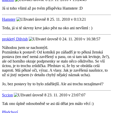
Já si toho všiml až po tvém příspěvku Hamstere :D
Hamster
25. 11. 2010 v 0:13:21
Teda, já si té skrvny krve jako pěst na oko ani nevšiml : )
prokletý Dilvish
24. 11. 2010 v 16:38:57
Náhodou jsem se nachomýtl.
Poznámka k postavě: Od kotníků po záňadří je to pěkná ženská
postava (ten meč nemá zavěšený u pasu, on si tam tak levituje, že?),
ale od horního okraje podprsenky se stalo něco ošklivého. Se vší
úctou, je to trochu zrůdička. Představ si, že by se obrátila celá
naproti. Má pěkné oči, výraz. A vlasy. Jak je zavěšená naušnice, to
už si jistý nejsem (v detailu chybý nějaký náznak ucha).
Jo, bez postavy by to bylo zdařilejší. Ale asi trochu nezajímavé?
Sccion
23. 11. 2010 v 23:07:07
Tak ono úplně odosobněně se asi dá dělat jen málo věcí :)
Předchozí