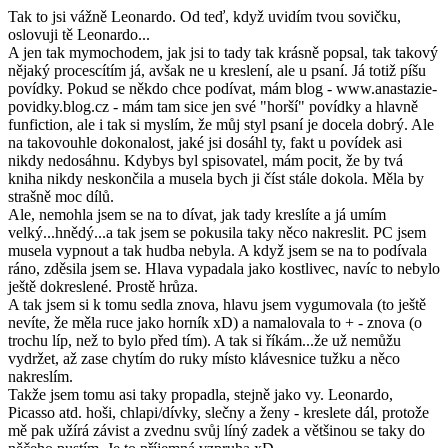
Tak to jsi vážně Leonardo. Od teď, když uvidím tvou sovičku,
oslovuji tě Leonardo...
A jen tak mymochodem, jak jsi to tady tak krásně popsal, tak takový
nějaký procescítím já, avšak ne u kreslení, ale u psaní. Já totiž píšu
povídky. Pokud se někdo chce podívat, mám blog - www.anastazie-
povidky.blog.cz - mám tam sice jen své "horší" povídky a hlavně
funfiction, ale i tak si myslím, že můj styl psaní je docela dobrý. Ale
na takovouhle dokonalost, jaké jsi dosáhl ty, fakt u povídek asi
nikdy nedosáhnu. Kdybys byl spisovatel, mám pocit, že by tvá
kniha nikdy neskončila a musela bych ji číst stále dokola. Měla by
strašně moc dílů.
Ale, nemohla jsem se na to dívat, jak tady kreslíte a já umím
velký...hnědý...a tak jsem se pokusila taky něco nakreslit. PC jsem
musela vypnout a tak hudba nebyla. A když jsem se na to podívala
ráno, zděsila jsem se. Hlava vypadala jako kostlivec, navíc to nebylo
ještě dokreslené. Prostě hrůza.
A tak jsem si k tomu sedla znova, hlavu jsem vygumovala (to ještě
nevíte, že měla ruce jako horník xD) a namalovala to + - znova (o
trochu líp, než to bylo před tím). A tak si říkám...že už nemůžu
vydržet, až zase chytím do ruky místo klávesnice tužku a něco
nakreslím.
Takže jsem tomu asi taky propadla, stejně jako vy. Leonardo,
Picasso atd. hoši, chlapi/dívky, slečny a ženy - kreslete dál, protože
mě pak užírá závist a zvednu svůj líný zadek a většinou se taky do