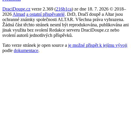
DraciDoupe.cz
verze 2.369 (
216b1ca
) ze dne 18. 7. 2026 © 2018–
2026
Almad
a ostatní přispěvatelé
. DrD, Dračí doupě a Altar jsou
ochranné známky společnosti ALTAR. Všechna práva vyhrazena.
Žádná část těchto stránek nesmí být reprodukována, publikována ani
jinak využita bez svolení Redakce serveru DraciDoupe.cz nebo
svolení autorů jednotlivých příspěvků.
Tato verze stránek je open source a
je možné přispět k jejímu vývoji
podle
dokumentace
.