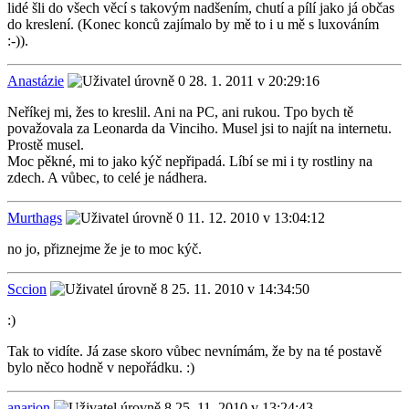
lidé šli do všech věcí s takovým nadšením, chutí a pílí jako já občas
do kreslení. (Konec konců zajímalo by mě to i u mě s luxováním
:-)).
Anastázie
28. 1. 2011 v 20:29:16
Neříkej mi, žes to kreslil. Ani na PC, ani rukou. Tpo bych tě
považovala za Leonarda da Vinciho. Musel jsi to najít na internetu.
Prostě musel.
Moc pěkné, mi to jako kýč nepřipadá. Líbí se mi i ty rostliny na
zdech. A vůbec, to celé je nádhera.
Murthags
11. 12. 2010 v 13:04:12
no jo, přiznejme že je to moc kýč.
Sccion
25. 11. 2010 v 14:34:50
:)
Tak to vidíte. Já zase skoro vůbec nevnímám, že by na té postavě
bylo něco hodně v nepořádku. :)
anarion
25. 11. 2010 v 13:24:43