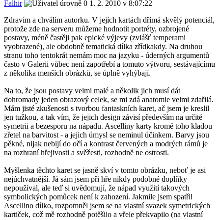
Falhir
1. 2. 2010 v 8:07:22
Zdravím a chválím autorku. V jejích kartách dřímá skvělý potenciál,
protože zde na serveru můžeme hodnotit portréty, ozbrojené
postavy, méně častěji pak epické výjevy (zvlášť temperami
vyobrazené), ale obdobně tematická dílka zřídkakdy. Na druhou
stranu toho tentokrát nemám moc na jazyku - úderných argumentů
často v Galerii vůbec není zapotřebí a tomuto výtvoru, sestávajícímu
z několika menších obrázků, se úplně vyhýbají.
Na to, že jsou postavy velmi malé a několik jich musí dát
dohromady jeden obrazový celek, se mi zdá anatomie velmi zdařilá.
Mám jisté zkušenosti s tvorbou fantaskních karet, ač jsem je kreslil
jen tužkou, a tak vím, že jejich design závisí především na určité
symetrii a bezesporu na nápadu. Ascelliny karty kromě toho kladou
zřetel na barvitost - a jejich úmysl se neminul účinkem. Barvy jsou
pěkné, nijak nebijí do očí a kontrast červených a modrých rámů je
na rozhraní hřejivosti a svěžesti, rozhodně ne ostrosti.
Myšlenka těchto karet se jasně skví v tomto obrázku, neboť je asi
nejúchvatnější. Já sám jsem při hře nikdy podobné doplňky
nepoužíval, ale teď si uvědomují, že nápad využití takových
symbolických pomůcek není k zahození. Jakmile jsem spatřil
Ascellino dílko, rozpomněl jsem se na vlastní svazek symetrických
kartiček, což mě rozhodně potěšilo a vřele překvapilo (na vlastní