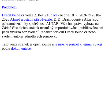
Předchozí
DraciDoupe.cz
verze 2.369 (
216b1ca
) ze dne 18. 7. 2026 © 2018–
2026
Almad
a ostatní přispěvatelé
. DrD, Dračí doupě a Altar jsou
ochranné známky společnosti ALTAR. Všechna práva vyhrazena.
Žádná část těchto stránek nesmí být reprodukována, publikována ani
jinak využita bez svolení Redakce serveru DraciDoupe.cz nebo
svolení autorů jednotlivých příspěvků.
Tato verze stránek je open source a
je možné přispět k jejímu vývoji
podle
dokumentace
.