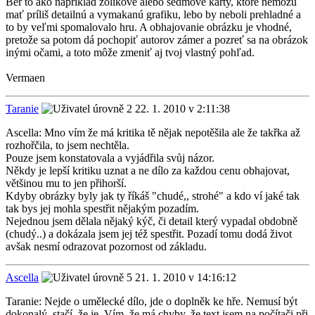
Ber to ako napríklad žolíkové alebo sedmové karty, ktoré nemôžu
mať príliš detailnú a vymakanú grafiku, lebo by neboli prehladné a
to by veľmi spomalovalo hru. A obhajovanie obrázku je vhodné,
pretože sa potom dá pochopiť autorov zámer a pozreť sa na obrázok
inými očami, a toto môže zmeniť aj tvoj vlastný pohľad.
Vermaen
Taranie
22. 1. 2010 v 2:11:38
Ascella: Mno vím že má kritika tě nějak nepotěšila ale že takřka až
rozhořčila, to jsem nechtěla.
Pouze jsem konstatovala a vyjádřila svůj názor.
Někdy je lepší kritiku uznat a ne dílo za každou cenu obhajovat,
většinou mu to jen přihorší.
Kdyby obrázky byly jak ty říkáš "chudé,, strohé" a kdo ví jaké tak
tak bys jej mohla spestřit nějakým pozadím.
Nejednou jsem dělala nějaký kýč, či detail který vypadal obdobně
(chudý..) a dokázala jsem jej též spestřit. Pozadí tomu dodá život
avšak nesmí odrazovat pozornost od základu.
Ascella
21. 1. 2010 v 14:16:12
Taranie: Nejde o umělecké dílo, jde o doplněk ke hře. Nemusí být
dokonalý, stačí, že je. Vím, že má chyby, že text jsem na počítači při