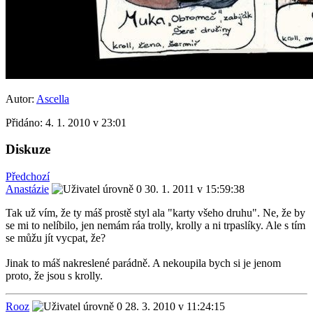
Autor:
Ascella
Přidáno:
4. 1. 2010 v 23:01
Diskuze
Předchozí
Anastázie
30. 1. 2011 v 15:59:38
Tak už vím, že ty máš prostě styl ala "karty všeho druhu". Ne, že by
se mi to nelíbilo, jen nemám ráa trolly, krolly a ni trpaslíky. Ale s tím
se můžu jít vycpat, že?
Jinak to máš nakreslené parádně. A nekoupila bych si je jenom
proto, že jsou s krolly.
Rooz
28. 3. 2010 v 11:24:15