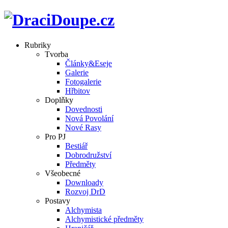
Rubriky
Tvorba
Články&Eseje
Galerie
Fotogalerie
Hřbitov
Doplňky
Dovednosti
Nová Povolání
Nové Rasy
Pro PJ
Bestiář
Dobrodružství
Předměty
Všeobecné
Downloady
Rozvoj DrD
Postavy
Alchymista
Alchymistické předměty