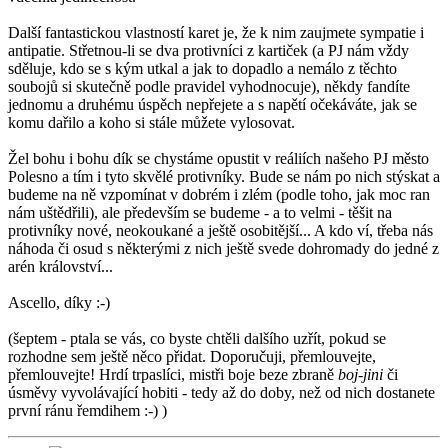
Další fantastickou vlastností karet je, že k nim zaujmete sympatie i
antipatie. Střetnou-li se dva protivníci z kartiček (a PJ nám vždy
sděluje, kdo se s kým utkal a jak to dopadlo a nemálo z těchto
soubojů si skutečně podle pravidel vyhodnocuje), někdy fandíte
jednomu a druhému úspěch nepřejete a s napětí očekáváte, jak se
komu dařilo a koho si stále můžete vylosovat.
Žel bohu i bohu dík se chystáme opustit v reáliích našeho PJ město
Polesno a tím i tyto skvělé protivníky. Bude se nám po nich stýskat a
budeme na ně vzpomínat v dobrém i zlém (podle toho, jak moc ran
nám uštědřili), ale především se budeme - a to velmi - těšit na
protivníky nové, neokoukané a ještě osobitější... A kdo ví, třeba nás
náhoda či osud s některými z nich ještě svede dohromady do jedné z
arén království...
Ascello, díky :-)
(šeptem - ptala se vás, co byste chtěli dalšího uzřít, pokud se
rozhodne sem ještě něco přidat. Doporučuji, přemlouvejte,
přemlouvejte! Hrdí trpaslíci, mistři boje beze zbraně
boj-jini
či
úsměvy vyvolávající hobiti - tedy až do doby, než od nich dostanete
první ránu řemdihem :-) )