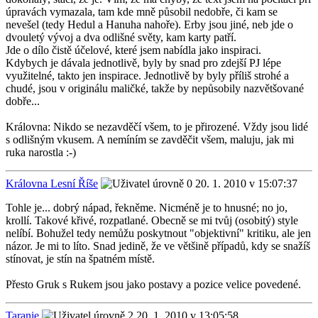
úpravách vymazala, tam kde mně působil nedobře, či kam se
nevešel (tedy Hedul a Hanuha nahoře). Erby jsou jiné, neb jde o
dvouletý vývoj a dva odlišné světy, kam karty patří.
Jde o dílo čistě účelové, které jsem nabídla jako inspiraci.
Kdybych je dávala jednotlivě, byly by snad pro zdejší PJ lépe
využitelné, takto jen inspirace. Jednotlivě by byly příliš strohé a
chudé, jsou v originálu maličké, takže by nepůsobily nazvětšované
dobře...
Královna: Nikdo se nezavděčí všem, to je přirozené. Vždy jsou lidé
s odlišným vkusem. A nemíním se zavděčit všem, maluju, jak mi
ruka narostla :-)
Královna Lesní Říše
20. 1. 2010 v 15:07:37
Tohle je... dobrý nápad, řekněme. Nicméně je to hnusné; no jo,
krollí. Takové křivé, rozpatlané. Obecně se mi tvůj (osobitý) style
nelíbí. Bohužel tedy nemůžu poskytnout "objektivní" kritiku, ale jen
názor. Je mi to líto. Snad jedině, že ve většině případů, kdy se snažíš
stínovat, je stín na špatném místě.
Přesto Gruk s Rukem jsou jako postavy a pozice velice povedené.
Taranie
20. 1. 2010 v 13:05:58