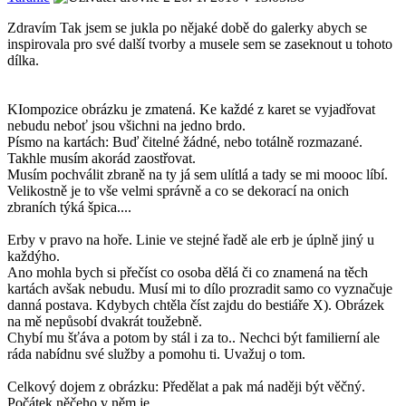
Zdravím Tak jsem se jukla po nějaké době do galerky abych se
inspirovala pro své další tvorby a musele sem se zaseknout u tohoto
dílka.
KIompozice obrázku je zmatená. Ke každé z karet se vyjadřovat
nebudu neboť jsou všichni na jedno brdo.
Písmo na kartách: Buď čitelné žádné, nebo totálně rozmazané.
Takhle musím akorád zaostřovat.
Musím pochválit zbraně na ty já sem ulítlá a tady se mi moooc líbí.
Velikostně je to vše velmi správně a co se dekorací na onich
zbraních týká špica....
Erby v pravo na hoře. Linie ve stejné řadě ale erb je úplně jiný u
každýho.
Ano mohla bych si přečíst co osoba dělá či co znamená na těch
kartách avšak nebudu. Musí mi to dílo prozradit samo co vyznačuje
danná postava. Kdybych chtěla číst zajdu do bestiáře X). Obrázek
na mě nepůsobí dvakrát toužebně.
Chybí mu šťáva a potom by stál i za to.. Nechci být familierní ale
ráda nabídnu své služby a pomohu ti. Uvažuj o tom.
Celkový dojem z obrázku: Předělat a pak má naději být věčný.
Počátek něčeho v něm je.