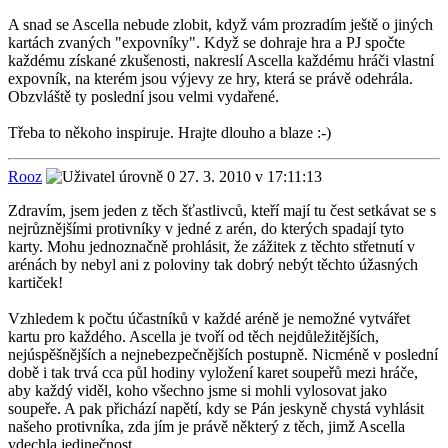
A snad se Ascella nebude zlobit, když vám prozradím ještě o jiných
kartách zvaných "expovníky". Když se dohraje hra a PJ spočte
každému získané zkušenosti, nakreslí Ascella každému hráči vlastní
expovník, na kterém jsou výjevy ze hry, která se právě odehrála.
Obzvláště ty poslední jsou velmi vydařené.
Třeba to někoho inspiruje. Hrajte dlouho a blaze :-)
Rooz
27. 3. 2010 v 17:11:13
Zdravím, jsem jeden z těch šťastlivců, kteří mají tu čest setkávat se s
nejrůznějšími protivníky v jedné z arén, do kterých spadají tyto
karty. Mohu jednoznačně prohlásit, že zážitek z těchto střetnutí v
arénách by nebyl ani z poloviny tak dobrý nebýt těchto úžasných
kartiček!
Vzhledem k počtu účastníků v každé aréně je nemožné vytvářet
kartu pro každého. Ascella je tvoří od těch nejdůležitějších,
nejúspěšnějších a nejnebezpečnějších postupně. Nicméně v poslední
době i tak trvá cca půl hodiny vyložení karet soupeřů mezi hráče,
aby každý viděl, koho všechno jsme si mohli vylosovat jako
soupeře. A pak přichází napětí, kdy se Pán jeskyně chystá vyhlásit
našeho protivníka, zda jím je právě některý z těch, jimž Ascella
vdechla jedinečnost.