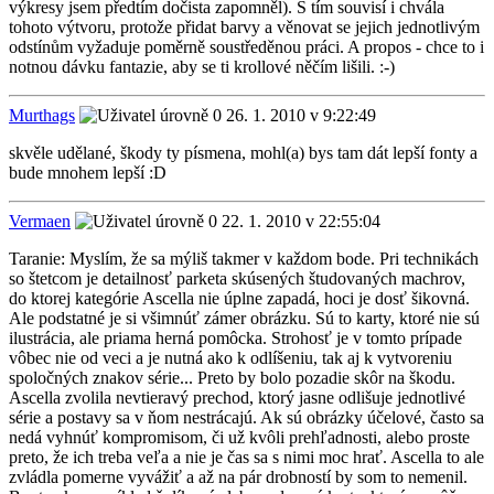
výkresy jsem předtím dočista zapomněl). S tím souvisí i chvála
tohoto výtvoru, protože přidat barvy a věnovat se jejich jednotlivým
odstínům vyžaduje poměrně soustředěnou práci. A propos - chce to i
notnou dávku fantazie, aby se ti krollové něčím lišili. :-)
Murthags
26. 1. 2010 v 9:22:49
skvěle udělané, škody ty písmena, mohl(a) bys tam dát lepší fonty a
bude mnohem lepší :D
Vermaen
22. 1. 2010 v 22:55:04
Taranie: Myslím, že sa mýliš takmer v každom bode. Pri technikách
so štetcom je detailnosť parketa skúsených študovaných machrov,
do ktorej kategórie Ascella nie úplne zapadá, hoci je dosť šikovná.
Ale podstatné je si všimnúť zámer obrázku. Sú to karty, ktoré nie sú
ilustrácia, ale priama herná pomôcka. Strohosť je v tomto prípade
vôbec nie od veci a je nutná ako k odlíšeniu, tak aj k vytvoreniu
spoločných znakov série... Preto by bolo pozadie skôr na škodu.
Ascella zvolila nevtieravý prechod, ktorý jasne odlišuje jednotlivé
série a postavy sa v ňom nestrácajú. Ak sú obrázky účelové, často sa
nedá vyhnúť kompromisom, či už kvôli prehľadnosti, alebo proste
preto, že ich treba veľa a nie je čas sa s nimi moc hrať. Ascella to ale
zvládla pomerne vyvážiť a až na pár drobností by som to nemenil.