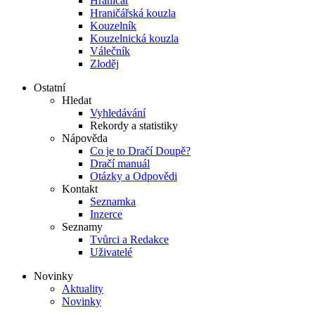
Hraničář
Hraničářská kouzla
Kouzelník
Kouzelnická kouzla
Válečník
Zloděj
Ostatní
Hledat
Vyhledávání
Rekordy a statistiky
Nápověda
Co je to Dračí Doupě?
Dračí manuál
Otázky a Odpovědi
Kontakt
Seznamka
Inzerce
Seznamy
Tvůrci a Redakce
Uživatelé
Novinky
Aktuality
Novinky