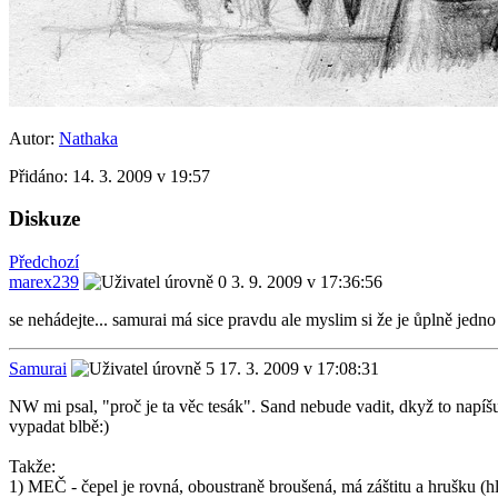
Autor:
Nathaka
Přidáno:
14. 3. 2009 v 19:57
Diskuze
Předchozí
marex239
3. 9. 2009 v 17:36:56
se nehádejte... samurai má sice pravdu ale myslim si že je ůplně jedn
Samurai
17. 3. 2009 v 17:08:31
NW mi psal, "proč je ta věc tesák". Sand nebude vadit, dkyž to napíš
vypadat blbě:)
Takže:
1) MEČ - čepel je rovná, oboustraně broušená, má záštitu a hrušku (hl