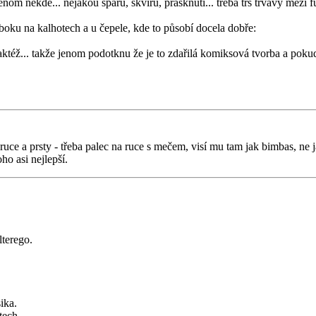
 jenom někde... nějakou spáru, škvíru, prasknutí... třeba trs trvávy mezi 
boku na kalhotech a u čepele, kde to působí docela dobře:
éž... takže jenom podotknu že je to zdařilá komiksová tvorba a pokud p
uce a prsty - třeba palec na ruce s mečem, visí mu tam jak bimbas, ne j
ho asi nejlepší.
lterego.
ika.
tech