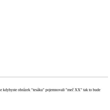
e, ale kdybyste obrázek "tesáku" pojemnovali "meč XX" tak to bude