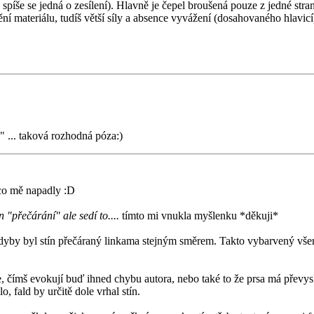
píše se jedná o zesílení). Hlavně je čepel broušená pouze z jedné stran
í materiálu, tudíš větší síly a absence vyvážení (dosahovaného hlavicí
!" ... taková rozhodná póza:)
 co mě napadly :D
n "přečárání" ale sedí to....
tímto mi vnukla myšlenku *děkuji*
kdyby byl stín přečáraný linkama stejným směrem. Takto vybarvený všemy
e, čímš evokují buď ihned chybu autora, nebo také to že prsa má převysl
 fald by určitě dole vrhal stín.