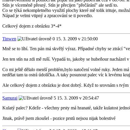
Stín je víceméně přesný. Stín je přecijen "přečárání" ale sedí to.
Co se týká nekompletného využití plochy které mě tolik irituje, možná
Nápad je velmi vtipný a zpracování se ti povedlo.
Celkový dojem z obrázku 3*-4*
Tinwen
15. 3. 2009 v 21:50:00
Mně se to líbí. Ten pán má skvělý výraz. Případné chyby se ztrácí "ve
Jen ten stín na zdi mě ruší. Vypadá to, jakoby se hubeňour nacházel v n
Co mi ještě dělalo menší problém,bylo natočení volné ruky. Jeden má pr
nedělat tam ta ostrá údolíčka. A taky posunout palec víc k levému kraj
Ale celkový dojem z obrázku je dost dobrý. Když to srovnám s tvým 
Samurai
15. 3. 2009 v 20:54:47
Kulatý palec? Kdeže - všechny prsty má hranaté, takže kulatost jed
Jinak, právě jsem zkoušel - pozice prstů nejsou nijak bolestivé