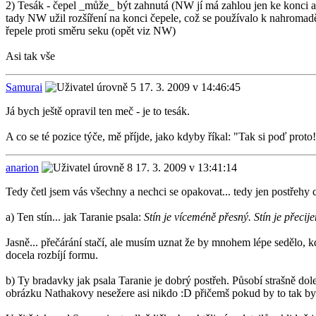
2) Tesák - čepel _může_ být zahnutá (NW jí má zahlou jen ke konci a s
tady NW užil rozšíření na konci čepele, což se používalo k nahromaděn
řepele proti směru seku (opět viz NW)
Asi tak vše
Samurai
17. 3. 2009 v 14:46:45
Já bych ještě opravil ten meč - je to tesák.
A co se té pozice týče, mě příjde, jako kdyby říkal: "Tak si poď proto
anarion
17. 3. 2009 v 13:41:14
Tedy četl jsem vás všechny a nechci se opakovat... tedy jen postřehy
a) Ten stín... jak Taranie psala:
Stín je víceméně přesný. Stín je přecije
Jasně... přečárání stačí, ale musím uznat že by mnohem lépe sedělo, 
docela rozbíjí formu.
b) Ty bradavky jak psala Taranie je dobrý postřeh. Působí strašně dol
obrázku Nathakovy nesežere asi nikdo :D přičemš pokud by to tak bylo,