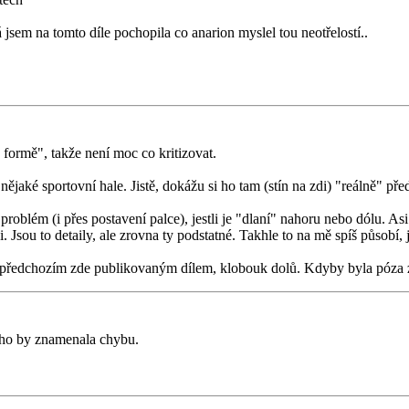
 jsem na tomto díle pochopila co anarion myslel tou neotřelostí..
 formě", takže není moc co kritizovat.
ějaké sportovní hale. Jistě, dokážu si ho tam (stín na zdi) "reálně" před
oblém (i přes postavení palce), jestli je "dlaní" nahoru nebo dólu. Asi 
i. Jsou to detaily, ale zrovna ty podstatné. Takhle to na mě spíš působí
předchozím zde publikovaným dílem, klobouk dolů. Kdyby byla póza z v
noho by znamenala chybu.