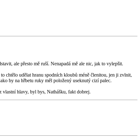
stavit, ale přesto mě ruší. Nenapadá mě ale nic, jak to vylepšit.
to chtělo udělat hranu spodních kloubů méně členitou, jen ji zvlnit,
, jako by na hřbetu ruky měl položený useknutý cizí palec.
lastní hlavy, byl bys, Nathášku, fakt dobrej.