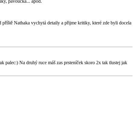
fuky, pavoučka... apod.
říště Nathaka vychytá detaily a přijme kritiky, které zde byli docela
ak palec:) Na druhý ruce máš zas prsteníček skoro 2x tak tlustej jak