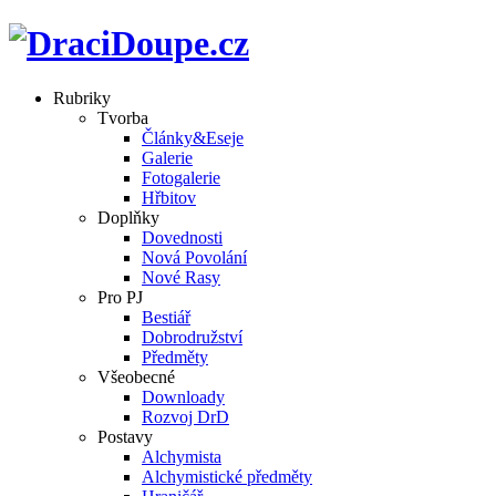
Rubriky
Tvorba
Články&Eseje
Galerie
Fotogalerie
Hřbitov
Doplňky
Dovednosti
Nová Povolání
Nové Rasy
Pro PJ
Bestiář
Dobrodružství
Předměty
Všeobecné
Downloady
Rozvoj DrD
Postavy
Alchymista
Alchymistické předměty