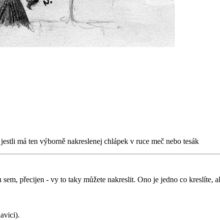
o jestli má ten výborně nakreslenej chlápek v ruce meč nebo tesák
u sem, přecijen - vy to taky můžete nakreslit. Ono je jedno co kreslít
avici).