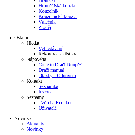
Hraničář
Hraničářská kouzla
Kouzelník
Kouzelnická kouzla
Válečník
Zloděj
Ostatní
Hledat
Vyhledávání
Rekordy a statistiky
Nápověda
Co je to Dračí Doupě?
Dračí manuál
Otázky a Odpovědi
Kontakt
Seznamka
Inzerce
Seznamy
Tvůrci a Redakce
Uživatelé
Novinky
Aktuality
Novinky