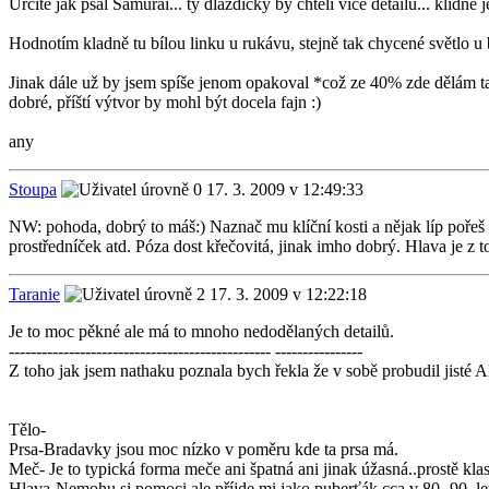
Určitě jak psal Samurai... ty dlaždičky by chtěli více detailů... klidně
Hodnotím kladně tu bílou linku u rukávu, stejně tak chycené světlo u 
Jinak dále už by jsem spíše jenom opakoval *což ze 40% zde dělám takt
dobré, příští výtvor by mohl být docela fajn :)
any
Stoupa
17. 3. 2009 v 12:49:33
NW: pohoda, dobrý to máš:) Naznač mu klíční kosti a nějak líp pořeš r
prostředníček atd. Póza dost křečovitá, jinak imho dobrý. Hlava je z to
Taranie
17. 3. 2009 v 12:22:18
Je to moc pěkné ale má to mnoho nedodělaných detailů.
------------------------------------------------ ----------------
Z toho jak jsem nathaku poznala bych řekla že v sobě probudil jisté A
Tělo-
Prsa-Bradavky jsou moc nízko v poměru kde ta prsa má.
Meč- Je to typická forma meče ani špatná ani jinak úžasná..prostě klas
Hlava-Nemohu si pomoci ale příjde mi jako puberťák cca v 80.-90. le