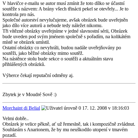
V hlavičce e-mailu se autor musí zmínit že toto dílko se účastní
soutěže s názvem: A brány všech třinácti pekel se otevřely... Je to
kontrola pro nás.
Společné autorství nevylučujeme, avšak obrázek bude uveřejněn
jako dílo více autorů a nebude tedy náležet nikomu.
Tři vítězné obrázky uveřejníme v jedné slavnostní sérii, Obrázek
bude uveden pod svým jménem společně s pořadím, na kolikátém
místě se obrázek umístil.
Ostatní obrázky co nevyhráli, budou nadále uveřejňovány po
soutěži, jako běžné obrázky mimo soutěž.
Na nástěnce stolu bude sekce o soutěži a aktuálním stavu
přihlášených obrázků.
Výherce čekají reputační odměny aj.
Zbytek je v Moudré Sově :)
Morchaint di Belial
17. 12. 2008 v 18:16:03
Velmi dobře..
Obrázek je velice pěkně, ať už řemeslně, tak i kompozičně zvládnut.
Souhlasím s Anarionem, že by mu neuškodilo utopení v tmavém
pozadí.