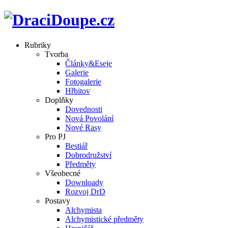
Rubriky
Tvorba
Články&Eseje
Galerie
Fotogalerie
Hřbitov
Doplňky
Dovednosti
Nová Povolání
Nové Rasy
Pro PJ
Bestiář
Dobrodružství
Předměty
Všeobecné
Downloady
Rozvoj DrD
Postavy
Alchymista
Alchymistické předměty