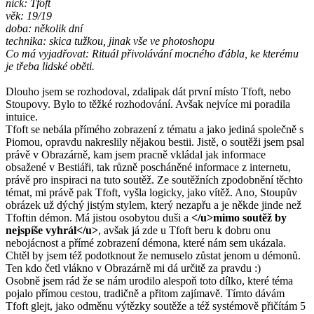
nick: Tfoft
věk: 19/19
doba: několik dní
technika: skica tužkou, jinak vše ve photoshopu
Co má vyjadřovat: Rituál přivolávání mocného ďábla, ke kterému
je třeba lidské oběti.
Dlouho jsem se rozhodoval, zdalipak dát první místo Tfoft, nebo
Stoupovy. Bylo to těžké rozhodování. Avšak nejvíce mi poradila
intuice.
Tfoft se nebála přímého zobrazení z tématu a jako jediná společně s
Piomou, opravdu nakreslily nějakou bestii. Jistě, o soutěži jsem psal
právě v Obrazárně, kam jsem pracně vkládal jak informace
obsažené v Bestiáři, tak různě poscháněné informace z internetu,
právě pro inspiraci na tuto soutěž. Ze soutěžních zpodobnění těchto
témat, mi právě pak Tfoft, vyšla logicky, jako vítěž. Ano, Stoupův
obrázek už dýchý jistým stylem, který nezapřu a je někde jinde než
Tfoftin démon. Má jistou osobytou duši a
</u>mimo soutěž by
nejspíše vyhrál</u>
, avšak já zde u Tfoft beru k dobru onu
nebojácnost a přímé zobrazení démona, které nám sem ukázala.
Chtěl by jsem též podotknout že nemuselo zůstat jenom u démonů.
Ten kdo četl vlákno v Obrazárně mi dá určitě za pravdu :)
Osobně jsem rád že se nám urodilo alespoň toto dílko, které téma
pojalo přímou cestou, tradičně a přitom zajímavě. Tímto dávám
Tfoft glejt, jako odměnu výtězky soutěže a též systémově přičítám 5