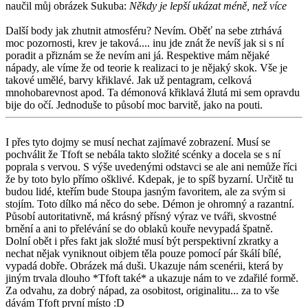
naučil můj obrázek Sukuba:
Někdy je lepší ukázat méně, než více
Další body jak zhutnit atmosféru? Nevím. Oběť na sebe ztrhává
moc pozornosti, krev je taková.... inu jde znát že nevíš jak si s ní
poradit a přiznám se že nevím ani já. Respektive mám nějaké
nápady, ale víme že od teorie k realizaci to je nějaký skok. Vše je
takové umělé, barvy křiklavé. Jak už pentagram, celková
mnohobarevnost apod. Ta démonová křiklavá žlutá mi sem opravdu
bije do očí. Jednoduše to působí moc barvitě, jako na pouti.
I přes tyto dojmy se musí nechat zajímavé zobrazení. Musí se
pochválit že Tfoft se nebála takto složité scénky a docela se s ní
poprala s vervou. S výše uvedenými odstavci se ale ani nemůže říci
že by toto bylo přímo ošklivé. Kdepak, je to spíš byzarní. Určitě tu
budou lidé, kteřím bude Stoupa jasným favoritem, ale za svým si
stojím. Toto dílko má něco do sebe. Démon je ohromný a razantní.
Působí autoritativně, má krásný přísný výraz ve tváři, skvostné
brnění a ani to přelévání se do oblaků kouře nevypadá špatně.
Dolní obět i přes fakt jak složté musí být perspektivní zkratky a
nechat nějak vyniknout oibjem těla pouze pomocí pár škálí bílé,
vypadá dobře. Obrázek má duši. Ukazuje nám scenérii, která by
jiným trvala dlouho *Tfoft také* a ukazuje nám to ve zdařilé formě.
Za odvahu, za dobrý nápad, za osobitost, originalitu... za to vše
dávám Tfoft první místo :D