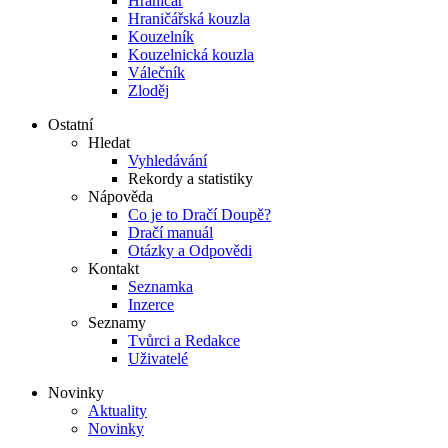
Hraničář
Hraničářská kouzla
Kouzelník
Kouzelnická kouzla
Válečník
Zloděj
Ostatní
Hledat
Vyhledávání
Rekordy a statistiky
Nápověda
Co je to Dračí Doupě?
Dračí manuál
Otázky a Odpovědi
Kontakt
Seznamka
Inzerce
Seznamy
Tvůrci a Redakce
Uživatelé
Novinky
Aktuality
Novinky