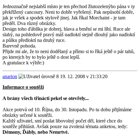
Jednoznačně nejslabší místo je ten přechod žlutozelenýho pána v ty
překřížený cancoury. Neni to dobře vyřešený. Pak nepůsobí dobře,
jak je vršek a spodek stylově jinej. Jak říkal Morchaint - je tam
předěl. Dva různý obrázky.
Design toho ďáblíka je dobrej, hlava a brnění se mi líbí. Ruce ale
slabý, na pohledově pravý máš nadloktí stejně dlouhý jako nadloktí
a půlku předloktí na druhý ruce.
Barevně pohoda.
Přijde mi ale, že to neni dodělaný a přímo si to říká ještě o pár tahů,
po kterejch by to bylo ještě o dost lepší.
A gratulace k výhře:)
anarion
19. 12. 2008 v 21:33:20
Informace o soutěži
A brány všech třinácti pekel se otevřely...
Akce potrvá od 10. Října, do 30. listopadu. Po tu dobu přijímáme
obrázky určené k soutěži.
Každý uživatel, smí poslat libovolný počet děl, které chce do
soutěže přihlásit. Avšak pouze na zvolená témata anketou, tedy:
Démony, Ďábly, nebo Nemrtvé.