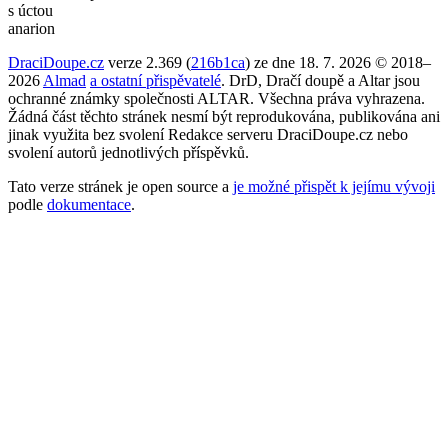
s úctou
anarion
DraciDoupe.cz
verze 2.369 (
216b1ca
) ze dne 18. 7. 2026 © 2018–
2026
Almad
a ostatní přispěvatelé
. DrD, Dračí doupě a Altar jsou
ochranné známky společnosti ALTAR. Všechna práva vyhrazena.
Žádná část těchto stránek nesmí být reprodukována, publikována ani
jinak využita bez svolení Redakce serveru DraciDoupe.cz nebo
svolení autorů jednotlivých příspěvků.
Tato verze stránek je open source a
je možné přispět k jejímu vývoji
podle
dokumentace
.