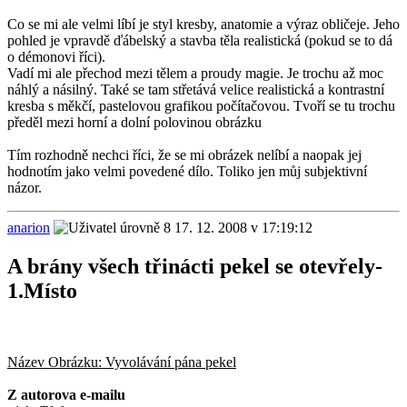
Co se mi ale velmi líbí je styl kresby, anatomie a výraz obličeje. Jeho
pohled je vpravdě ďábelský a stavba těla realistická (pokud se to dá
o démonovi říci).
Vadí mi ale přechod mezi tělem a proudy magie. Je trochu až moc
náhlý a násilný. Také se tam střetává velice realistická a kontrastní
kresba s měkčí, pastelovou grafikou počítačovou. Tvoří se tu trochu
předěl mezi horní a dolní polovinou obrázku
Tím rozhodně nechci říci, že se mi obrázek nelíbí a naopak jej
hodnotím jako velmi povedené dílo. Toliko jen můj subjektivní
názor.
anarion
17. 12. 2008 v 17:19:12
A brány všech třinácti pekel se otevřely-
1.Místo
Název Obrázku: Vyvolávání pána pekel
Z autorova e-mailu