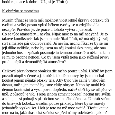
bodů reputace k dobru. Užij si je Tfoft :)
K obrázku samotnému
Musím přinat že jsem měl možnost vidět lehké úpravy obrázku při
tvoření a velký posun vpřed během tvorby se u zdejšího díla
nezapře. Pravdou je, že práce u tohoto výtvoru jde znát.
Co se týče atmosféry... nevím. Nijak moc to na mě nedýchá. Je to
takové komiksové. Jak jsem minule říkal Tfoft, už má nějaký svůj
styl a má zde pár obdivovatelů. Já nevím, nechci říkat že by se mi
její dílko nelíbilo, nebo by jsem na něj koukal skrz prsty, ale ona
jednoduchost a způsob posunuje tu temnou atmosféru někam, kam
se mi to osobně nehodí. Co by jsem viděl třeba jako stěžejní prvky
pro hutnější a démoničtějšíá atmosféru?
Celková přesvícenost obrázku dle mého pouze ubírá. Určitě by jsem
pozadí utopil v černé a jak oběti, tak démonovy by jsem nechal
koukat jenom nějaké plošky těla. Aby bylo vše zalité v takovém
dusnu, tmě a jen matně by jsme cítily obrysy. Nebo by mohl být
démon kontrastní a vystupovat dopředu, načež obět by se utápěla ve
tmě. Způsobů je víc. Třeba jenom ztmavit pozadí, nechat hru světla
a stínu, ať si pohrají s plasticitou svalnatého démona. Umístit scénu
do tmavých kobek... uvádím pouze příklady, které by se musely
jednoduše vyzkoušet. Holt je toto na mě moc světlé. Tfoft ukajuje
moc na to, jaká drastická scénka se před námy odehrává a jak mě