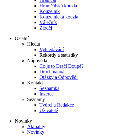
Hraničář
Hraničářská kouzla
Kouzelník
Kouzelnická kouzla
Válečník
Zloděj
Ostatní
Hledat
Vyhledávání
Rekordy a statistiky
Nápověda
Co je to Dračí Doupě?
Dračí manuál
Otázky a Odpovědi
Kontakt
Seznamka
Inzerce
Seznamy
Tvůrci a Redakce
Uživatelé
Novinky
Aktuality
Novinky