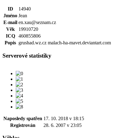
ID
14940
Jméno
Jean
E-mail
en.xau@seznam.cz
Věk
19910720
ICQ
460855806
Popis
grushad.wz.cz malach-ha-mavet.deviantart.com
Serverové statistiky
Naposledy spatřen
17. 10. 2018 v 18:15
Registrován
28. 6. 2007 v 23:05
Věhlas