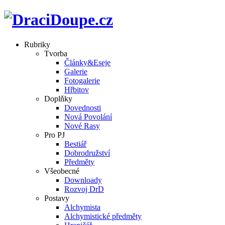
Rubriky
Tvorba
Články&Eseje
Galerie
Fotogalerie
Hřbitov
Doplňky
Dovednosti
Nová Povolání
Nové Rasy
Pro PJ
Bestiář
Dobrodružství
Předměty
Všeobecné
Downloady
Rozvoj DrD
Postavy
Alchymista
Alchymistické předměty