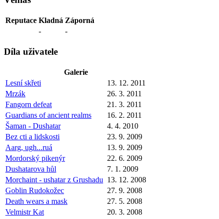
Reputace
Kladná
Záporná
-
-
Díla uživatele
Galerie
Lesní skřeti
13. 12. 2011
Mrzák
26. 3. 2011
Fangorn defeat
21. 3. 2011
Guardians of ancient realms
16. 2. 2011
Šaman - Dushatar
4. 4. 2010
Bez cti a lidskosti
23. 9. 2009
Aarg, ugh...ruá
13. 9. 2009
Mordorský pikenýr
22. 6. 2009
Dushatarova hůl
7. 1. 2009
Morchaint - ushatar z Grushadu
13. 12. 2008
Goblin Rudokožec
27. 9. 2008
Death wears a mask
27. 5. 2008
Velmistr Kat
20. 3. 2008