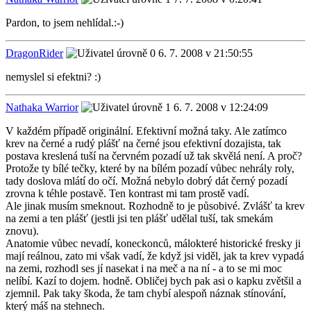
Pardon, to jsem nehlídal.:-)
DragonRider
6. 7. 2008 v 21:50:55
nemyslel si efektni? :)
Nathaka Warrior
6. 7. 2008 v 12:24:09
V každém případě originální. Efektivní možná taky. Ale zatímco
krev na černé a rudý plášť na černé jsou efektivní dozajista, tak
postava kreslená tuší na červném pozadí už tak skvělá není. A proč?
Protože ty bílé tečky, které by na bílém pozadí vůbec nehrály roly,
tady doslova mlátí do očí. Možná nebylo dobrý dát černý pozadí
zrovna k téhle postavě. Ten kontrast mi tam prostě vadí.
Ale jinak musím smeknout. Rozhodně to je působivé. Zvlášť ta krev
na zemi a ten plášť (jestli jsi ten plášť udělal tuší, tak smekám
znovu).
Anatomie vůbec nevadí, koneckonců, málokteré historické fresky ji
mají reálnou, zato mi však vadí, že když jsi viděl, jak ta krev vypadá
na zemi, rozhodl ses jí nasekat i na meč a na ní - a to se mi moc
nelíbí. Kazí to dojem. hodně. Obličej bych pak asi o kapku zvětšil a
zjemnil. Pak taky škoda, že tam chybí alespoň náznak stínování,
který máš na stehnech.