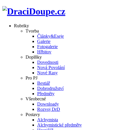
Rubriky
Tvorba
Články&Eseje
Galerie
Fotogalerie
Hřbitov
Doplňky
Dovednosti
Nová Povolání
Nové Rasy
Pro PJ
Bestiář
Dobrodružství
Předměty
Všeobecné
Downloady
Rozvoj DrD
Postavy
Alchymista
Alchymistické předměty