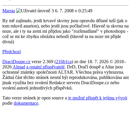
Marsia
6. 7. 2008 v 0:25:49
By mě zajímalo, jestli krvavé skvrny jsou opravdu dělané tuší (jak o
tom mluvil anarion), nebo jestli jsou počítačové. Hlavně ta skvrna na
noze, ale i ty na zemi mi přijdou jako "rozšmudlané" v photoshopu -
což se mi ke zbytku obrázku nehodí (hlavně ta na noze mi přijde
divná)
Předchozí
DraciDoupe.cz
verze 2.369 (
216b1ca
) ze dne 18. 7. 2026 © 2018–
2026
Almad
a ostatní přispěvatelé
. DrD, Dračí doupě a Altar jsou
ochranné známky společnosti ALTAR. Všechna práva vyhrazena.
Žádná část těchto stránek nesmí být reprodukována, publikována ani
jinak využita bez svolení Redakce serveru DraciDoupe.cz nebo
svolení autorů jednotlivých příspěvků.
Tato verze stránek je open source a
je možné přispět k jejímu vývoji
podle
dokumentace
.