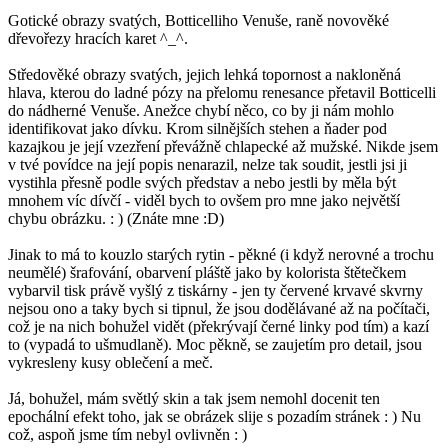
Gotické obrazy svatých, Botticelliho Venuše, raně novověké
dřevořezy hracích karet ^_^.
Středověké obrazy svatých, jejich lehká topornost a nakloněná
hlava, kterou do ladné pózy na přelomu renesance přetavil Botticelli
do nádherné Venuše. Anežce chybí něco, co by ji nám mohlo
identifikovat jako dívku. Krom silnějších stehen a ňader pod
kazajkou je její vzezření převážně chlapecké až mužské. Nikde jsem
v tvé povídce na její popis nenarazil, nelze tak soudit, jestli jsi ji
vystihla přesně podle svých představ a nebo jestli by měla být
mnohem víc dívčí - viděl bych to ovšem pro mne jako největší
chybu obrázku. : ) (Znáte mne :D)
Jinak to má to kouzlo starých rytin - pěkné (i když nerovné a trochu
neumělé) šrafování, obarvení pláště jako by kolorista štětečkem
vybarvil tisk právě vyšlý z tiskárny - jen ty červené krvavé skvrny
nejsou ono a taky bych si tipnul, že jsou dodělávané až na počítači,
což je na nich bohužel vidět (překrývají černé linky pod tím) a kazí
to (vypadá to ušmudlaně). Moc pěkně, se zaujetím pro detail, jsou
vykresleny kusy oblečení a meč.
Já, bohužel, mám světlý skin a tak jsem nemohl docenit ten
epochální efekt toho, jak se obrázek slije s pozadím stránek : ) Nu
což, aspoň jsme tím nebyl ovlivněn : )