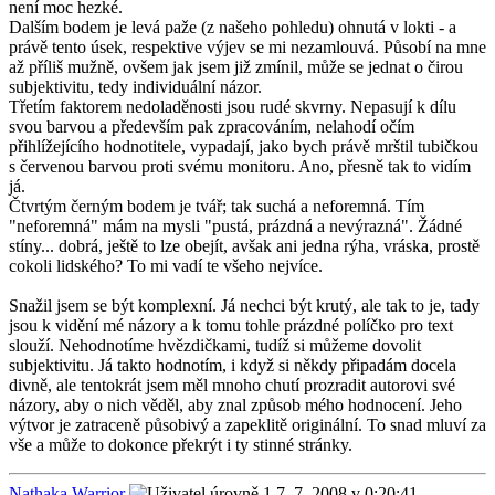
není moc hezké.
Dalším bodem je levá paže (z našeho pohledu) ohnutá v lokti - a
právě tento úsek, respektive výjev se mi nezamlouvá. Působí na mne
až příliš mužně, ovšem jak jsem již zmínil, může se jednat o čirou
subjektivitu, tedy individuální názor.
Třetím faktorem nedoladěnosti jsou rudé skvrny. Nepasují k dílu
svou barvou a především pak zpracováním, nelahodí očím
přihlížejícího hodnotitele, vypadají, jako bych právě mrštil tubičkou
s červenou barvou proti svému monitoru. Ano, přesně tak to vidím
já.
Čtvrtým černým bodem je tvář; tak suchá a neforemná. Tím
"neforemná" mám na mysli "pustá, prázdná a nevýrazná". Žádné
stíny... dobrá, ještě to lze obejít, avšak ani jedna rýha, vráska, prostě
cokoli lidského? To mi vadí te všeho nejvíce.
Snažil jsem se být komplexní. Já nechci být krutý, ale tak to je, tady
jsou k vidění mé názory a k tomu tohle prázdné políčko pro text
slouží. Nehodnotíme hvězdičkami, tudíž si můžeme dovolit
subjektivitu. Já takto hodnotím, i když si někdy připadám docela
divně, ale tentokrát jsem měl mnoho chutí prozradit autorovi své
názory, aby o nich věděl, aby znal způsob mého hodnocení. Jeho
výtvor je zatraceně působivý a zapeklitě originální. To snad mluví za
vše a může to dokonce překrýt i ty stinné stránky.
Nathaka Warrior
7. 7. 2008 v 0:20:41