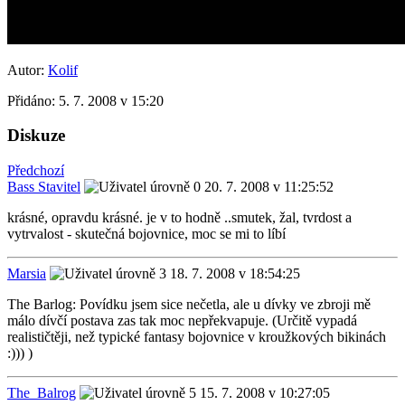
Autor:
Kolif
Přidáno:
5. 7. 2008 v 15:20
Diskuze
Předchozí
Bass Stavitel
20. 7. 2008 v 11:25:52
krásné, opravdu krásné. je v to hodně ..smutek, žal, tvrdost a
vytrvalost - skutečná bojovnice, moc se mi to líbí
Marsia
18. 7. 2008 v 18:54:25
The Barlog: Povídku jsem sice nečetla, ale u dívky ve zbroji mě
málo dívčí postava zas tak moc nepřekvapuje. (Určitě vypadá
realističtěji, než typické fantasy bojovnice v kroužkových bikinách
:))) )
The_Balrog
15. 7. 2008 v 10:27:05