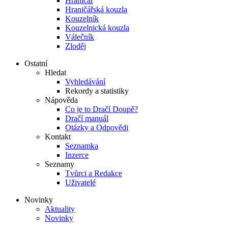
Hraničář
Hraničářská kouzla
Kouzelník
Kouzelnická kouzla
Válečník
Zloděj
Ostatní
Hledat
Vyhledávání
Rekordy a statistiky
Nápověda
Co je to Dračí Doupě?
Dračí manuál
Otázky a Odpovědi
Kontakt
Seznamka
Inzerce
Seznamy
Tvůrci a Redakce
Uživatelé
Novinky
Aktuality
Novinky