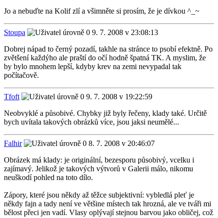
Jo a nebuďte na Kolif zlí a všimněte si prosím, že je dívkou ^_~
Stoupa
9. 7. 2008 v 23:08:13
Dobrej nápad to černý pozadí, takhle na stránce to psobí efektně. Po
zvětšení každýho ale praští do očí hodně špatná TK. A myslim, že
by bylo mnohem lepší, kdyby krev na zemi nevypadal tak
počítačově.
Tfoft
9. 7. 2008 v 19:22:59
Neobvyklé a působivé. Chybky již byly řečeny, klady také. Určitě
bych uvítala takových obrázků více, jsou jaksi neumělé...
Falhir
8. 7. 2008 v 20:46:07
Obrázek má klady: je originální, bezesporu působivý, vcelku i
zajímavý. Jelikož je takových výtvorů v Galerii málo, nikomu
neuškodí pohled na toto dílo.
Zápory, které jsou někdy až těžce subjektivní: vybledlá pleť je
někdy fajn a tady není ve většine místech tak hrozná, ale ve tváři mi
bělost přeci jen vadí. Vlasy oplývají stejnou barvou jako obličej, což