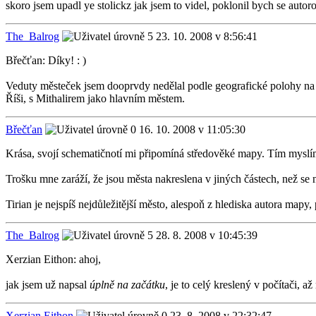
skoro jsem upadl ye stolickz jak jsem to videl, poklonil bych se autor
The_Balrog
23. 10. 2008 v 8:56:41
Břečťan: Díky! : )
Veduty městeček jsem dooprvdy nedělal podle geografické polohy na map
Říši, s Mithalirem jako hlavním městem.
Břečťan
16. 10. 2008 v 11:05:30
Krása, svojí schematičnotí mi připomíná středověké mapy. Tím myslím
Trošku mne zaráží, že jsou města nakreslena v jiných částech, než s
Tirian je nejspíš nejdůležitější město, alespoň z hlediska autora mapy, 
The_Balrog
28. 8. 2008 v 10:45:39
Xerzian Eithon: ahoj,
jak jsem už napsal
úplně na začátku
, je to celý kreslený v počítači, a
Xerzian Eithon
23. 8. 2008 v 22:32:47