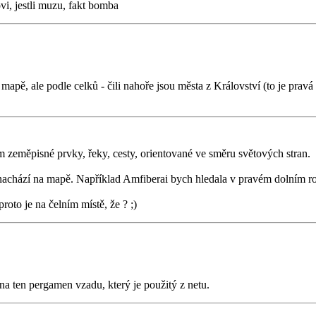
ovi, jestli muzu, fakt bomba
ě, ale podle celků - čili nahoře jsou města z Království (to je pravá 
 zeměpisné prvky, řeky, cesty, orientované ve směru světových stran.
e nachází na mapě. Například Amfiberai bych hledala v pravém dolním r
proto je na čelním místě, že ? ;)
ž na ten pergamen vzadu, který je použitý z netu.