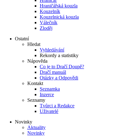
Hraničář
Hraničářská kouzla
Kouzelník
Kouzelnická kouzla
Válečník
Zloděj
Ostatní
Hledat
Vyhledávání
Rekordy a statistiky
Nápověda
Co je to Dračí Doupě?
Dračí manuál
Otázky a Odpovědi
Kontakt
Seznamka
Inzerce
Seznamy
Tvůrci a Redakce
Uživatelé
Novinky
Aktuality
Novinky