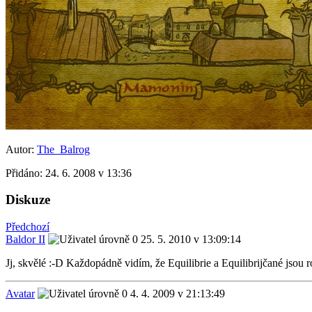
Autor:
The_Balrog
Přidáno:
24. 6. 2008 v 13:36
Diskuze
Předchozí
Baldor II
25. 5. 2010 v 13:09:14
Jj, skvělé :-D Každopádně vidím, že Equilibrie a Equilibrijčané jsou ro
Avatar
4. 4. 2009 v 21:13:49