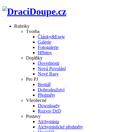
Rubriky
Tvorba
Články&Eseje
Galerie
Fotogalerie
Hřbitov
Doplňky
Dovednosti
Nová Povolání
Nové Rasy
Pro PJ
Bestiář
Dobrodružství
Předměty
Všeobecné
Downloady
Rozvoj DrD
Postavy
Alchymista
Alchymistické předměty