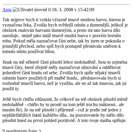
Anja
18. 3. 2008 v 15:42:09
Tak nejprve bych ti vytkla výrazně tmavě modrou barvu, kterou je
vyznačena řeka. Zvolila bych světlejší odstín a tlumenější, jelikož je
obrázek malován barvami tlumenými, a proto mi tato barva dílo
narušuje.. stejně jako tatáž tmavě modrá barva v pravém horním
rohu. Pokud měla naznačovat část nebe, tak by jsem se pokusila o
jemnější přechod, nebo spíš bych postupně přestávala směrem k
tomuto místu používat bílou.
Jinak na mě některé části působí lehce nedoladěně. Jsou to zejména
tmavé čáry, které zřejmě měly naznačovat stínování a oddělovat
jednotlivé části hradu od sebe. Zvolila bych spíše nějaký tmavší
odstnín barev použitých při malbě hradu.. představovala bych si
rozhodně tmavší barvu, než je využita, ale ne až tak tmavou, jak jsi
použil ty.
Ještě bych chtěla zdůraznit, že celkově na mě obrázek působí mírně
nedoladěně - chtělo by to prostě na tom ještě trochu máknout.. ale
musím říct, že na mě působí i příjemně - což je podle mě jeden z
nejdůležitějších faktů každého díla.. na pozorovatele by mělo dílo
působit hned na první pohled pozitivně. A toto tvoje malba splňuje.
S pozdravem Anja :)