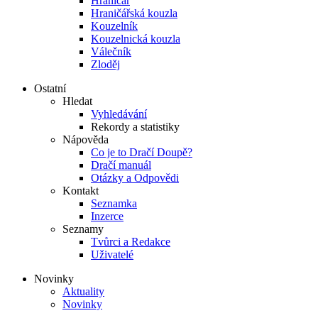
Hraničář
Hraničářská kouzla
Kouzelník
Kouzelnická kouzla
Válečník
Zloděj
Ostatní
Hledat
Vyhledávání
Rekordy a statistiky
Nápověda
Co je to Dračí Doupě?
Dračí manuál
Otázky a Odpovědi
Kontakt
Seznamka
Inzerce
Seznamy
Tvůrci a Redakce
Uživatelé
Novinky
Aktuality
Novinky