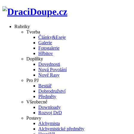
Rubriky
Tvorba
Články&Eseje
Galerie
Fotogalerie
Hřbitov
Doplňky
Dovednosti
Nová Povolání
Nové Rasy
Pro PJ
Bestiář
Dobrodružství
Předměty
Všeobecné
Downloady
Rozvoj DrD
Postavy
Alchymista
Alchymistické předměty