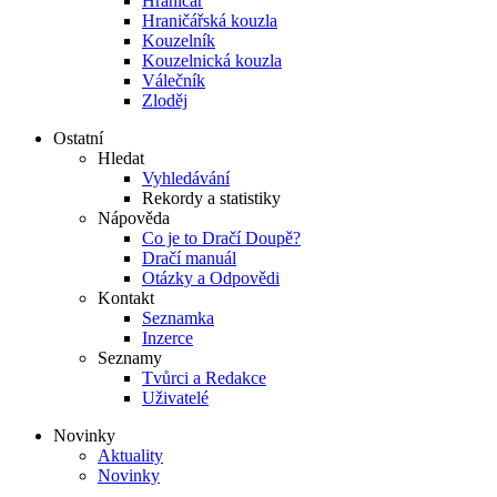
Hraničář
Hraničářská kouzla
Kouzelník
Kouzelnická kouzla
Válečník
Zloděj
Ostatní
Hledat
Vyhledávání
Rekordy a statistiky
Nápověda
Co je to Dračí Doupě?
Dračí manuál
Otázky a Odpovědi
Kontakt
Seznamka
Inzerce
Seznamy
Tvůrci a Redakce
Uživatelé
Novinky
Aktuality
Novinky