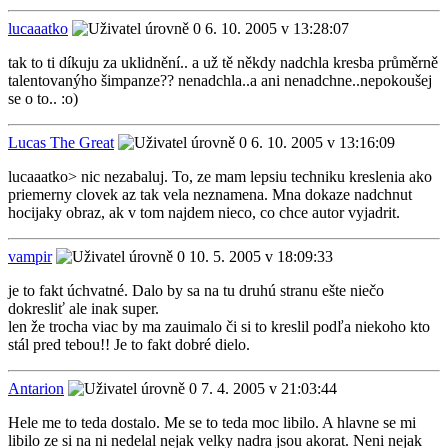
lucaaatko
6. 10. 2005 v 13:28:07
tak to ti díkuju za uklidnění.. a už tě někdy nadchla kresba průměrně
talentovanýho šimpanze?? nenadchla..a ani nenadchne..nepokoušej
se o to.. :o)
Lucas The Great
6. 10. 2005 v 13:16:09
lucaaatko> nic nezabaluj. To, ze mam lepsiu techniku kreslenia ako
priemerny clovek az tak vela neznamena. Mna dokaze nadchnut
hocijaky obraz, ak v tom najdem nieco, co chce autor vyjadrit.
vampir
10. 5. 2005 v 18:09:33
je to fakt úchvatné. Dalo by sa na tu druhú stranu ešte niečo
dokresliť ale inak super.
len že trocha viac by ma zauimalo či si to kreslil podľa niekoho kto
stál pred tebou!! Je to fakt dobré dielo.
Antarion
7. 4. 2005 v 21:03:44
Hele me to teda dostalo. Me se to teda moc libilo. A hlavne se mi
libilo ze si na ni nedelal nejak velky nadra jsou akorat. Neni nejak