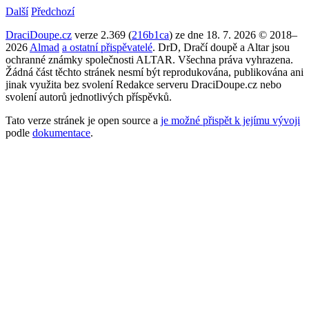
Další
Předchozí
DraciDoupe.cz
verze 2.369 (
216b1ca
) ze dne 18. 7. 2026 © 2018–
2026
Almad
a ostatní přispěvatelé
. DrD, Dračí doupě a Altar jsou
ochranné známky společnosti ALTAR. Všechna práva vyhrazena.
Žádná část těchto stránek nesmí být reprodukována, publikována ani
jinak využita bez svolení Redakce serveru DraciDoupe.cz nebo
svolení autorů jednotlivých příspěvků.
Tato verze stránek je open source a
je možné přispět k jejímu vývoji
podle
dokumentace
.