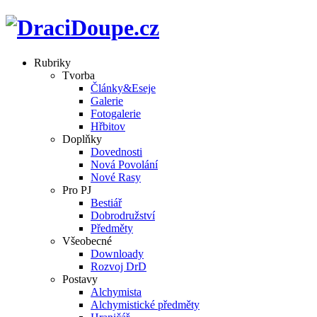
Rubriky
Tvorba
Články&Eseje
Galerie
Fotogalerie
Hřbitov
Doplňky
Dovednosti
Nová Povolání
Nové Rasy
Pro PJ
Bestiář
Dobrodružství
Předměty
Všeobecné
Downloady
Rozvoj DrD
Postavy
Alchymista
Alchymistické předměty