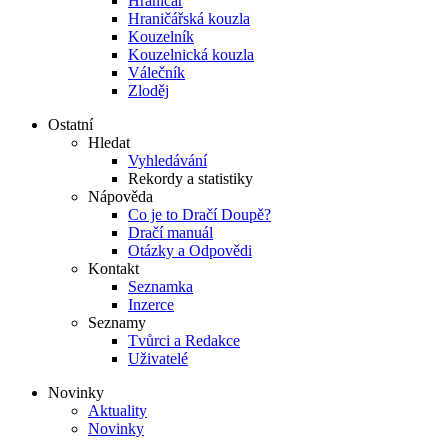
Hraničář
Hraničářská kouzla
Kouzelník
Kouzelnická kouzla
Válečník
Zloděj
Ostatní
Hledat
Vyhledávání
Rekordy a statistiky
Nápověda
Co je to Dračí Doupě?
Dračí manuál
Otázky a Odpovědi
Kontakt
Seznamka
Inzerce
Seznamy
Tvůrci a Redakce
Uživatelé
Novinky
Aktuality
Novinky