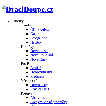
Rubriky
Tvorba
Články&Eseje
Galerie
Fotogalerie
Hřbitov
Doplňky
Dovednosti
Nová Povolání
Nové Rasy
Pro PJ
Bestiář
Dobrodružství
Předměty
Všeobecné
Downloady
Rozvoj DrD
Postavy
Alchymista
Alchymistické předměty