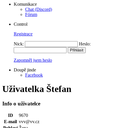
Komunikace
Chat (Discord)
Fórum
Control
Registrace
Nick:
Heslo:
Zapomněl jsem heslo
Doupě jinde
Facebook
Uživatelka Štefan
Info o uživatelce
ID
9670
E-mail
vvv@vv.cz
Pohlaví
Žena