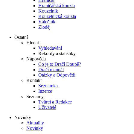
Hraničář
Hraničářská kouzla
Kouzelník
Kouzelnická kouzla
Válečník
Zloděj
Ostatní
Hledat
Vyhledávání
Rekordy a statistiky
Nápověda
Co je to Dračí Doupě?
Dračí manuál
Otázky a Odpovědi
Kontakt
Seznamka
Inzerce
Seznamy
Tvůrci a Redakce
Uživatelé
Novinky
Aktuality
Novinky