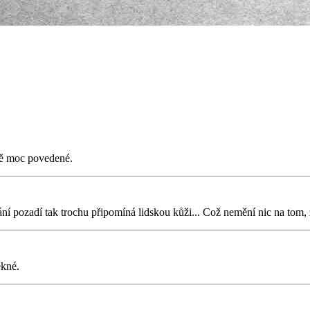
jně moc povedené.
ání pozadí tak trochu připomíná lidskou kůži... Což nemění nic na tom, 
ekné.