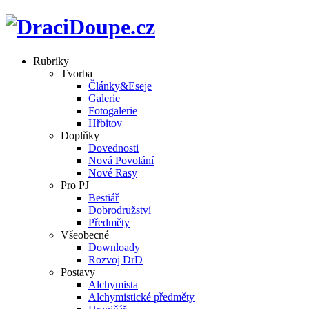
Rubriky
Tvorba
Články&Eseje
Galerie
Fotogalerie
Hřbitov
Doplňky
Dovednosti
Nová Povolání
Nové Rasy
Pro PJ
Bestiář
Dobrodružství
Předměty
Všeobecné
Downloady
Rozvoj DrD
Postavy
Alchymista
Alchymistické předměty