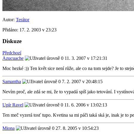
Autor:
Terátor
Přidáno:
17. 2. 2003 v 23:23
Diskuze
Předchozí
Azucuache
11. 3. 2007 v 17:21:31
Moc hezké :)) Ten květ sice není růže, ale co na tom sejde? Je to ste
Samantha
7. 2. 2007 v 20:48:15
Nevím proč, ale zdá se mi, že to vypadá spíš jako tetování. I vystínov
Upír Ravel
11. 6. 2006 v 13:02:13
Ten meč vyzerá tosť tupo. Kvetina sa mi páči taká ská je, inak je to p
Miona
27. 8. 2005 v 10:54:23