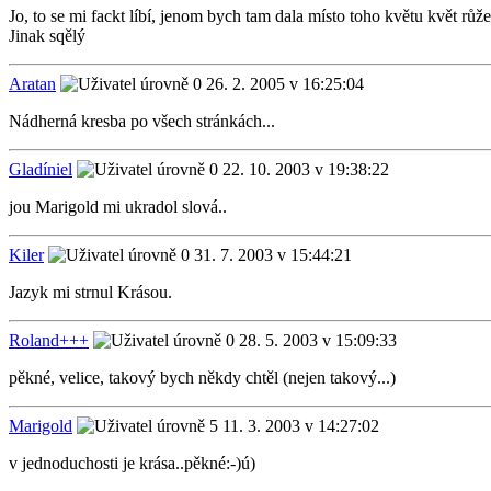
Jo, to se mi fackt líbí, jenom bych tam dala místo toho květu květ růž
Jinak sqělý
Aratan
26. 2. 2005 v 16:25:04
Nádherná kresba po všech stránkách...
Gladíniel
22. 10. 2003 v 19:38:22
jou Marigold mi ukradol slová..
Kiler
31. 7. 2003 v 15:44:21
Jazyk mi strnul Krásou.
Roland+++
28. 5. 2003 v 15:09:33
pěkné, velice, takový bych někdy chtěl (nejen takový...)
Marigold
11. 3. 2003 v 14:27:02
v jednoduchosti je krása..pěkné:-)ú)