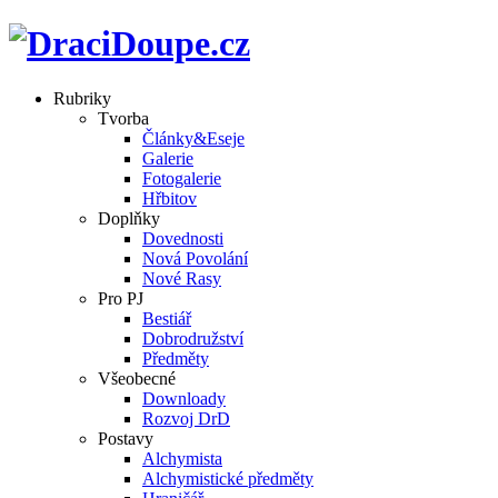
Rubriky
Tvorba
Články&Eseje
Galerie
Fotogalerie
Hřbitov
Doplňky
Dovednosti
Nová Povolání
Nové Rasy
Pro PJ
Bestiář
Dobrodružství
Předměty
Všeobecné
Downloady
Rozvoj DrD
Postavy
Alchymista
Alchymistické předměty