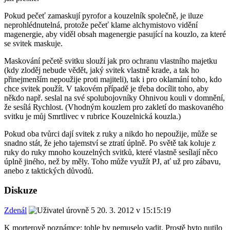
Pokud pečeť zamaskují pyrofor a kouzelník společně, je iluze
neprohlédnutelná, protože pečeť klame alchymistovo vidění
magenergie, aby viděl obsah magenergie pasující na kouzlo, za které
se svitek maskuje.
Maskování pečetě svitku slouží jak pro ochranu vlastního majetku
(kdy zloděj nebude vědět, jaký svitek vlastně krade, a tak ho
přinejmenším nepoužije proti majiteli), tak i pro oklamání toho, kdo
chce svitek použít. V takovém případě je třeba docílit toho, aby
někdo např. seslal na své spolubojovníky Ohnivou kouli v domnění,
že sesílá Rychlost. (Vhodným kouzlem pro zakletí do maskovaného
svitku je můj Smrtlivec v rubrice Kouzelnická kouzla.)
Pokud oba tvůrci dají svitek z ruky a nikdo ho nepoužije, může se
snadno stát, že jeho tajemství se ztratí úplně. Po světě tak koluje z
ruky do ruky mnoho kouzelných svitků, které vlastně sesílají něco
úplně jiného, než by měly. Toho může využít PJ, ať už pro zábavu,
anebo z taktických důvodů.
Diskuze
Zdenál
20. 3. 2012 v 15:15:19
K morterově poznámce: tohle by nemuselo vadit. Prostě byto nutilo