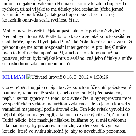
tomu na nějakého válečníka Hruna se skoro v každém boji sesílá
rychlost, už asi ví jaké to má účinky před sesláním (třeba jemné
zašimrání v podbřišku) a tak je schopen poznat jestli na něj
kouzelník opravdu sesílá rychlost, či ne.
Mohlo by se to ošetřit nějakou pastí, ale to je podle mě zbytečné.
Nechal bych to na PJ. Podle toho jak často se jaké kouzlo sesílá na
spoluhráče, upravil bych jako PJ nějaké číslo, které se postava snaží
přehodit (dejme tomu rozpoznání inteligence). A pro línější hráče
bych to buď nechal úplně na PJ, a nebo naopak pokud už na
postavu jednou bylo nějaké kouzlo sesláno, zná jeho účinky a může
se rozhodnout zda ano, nebo ne :o)
KILLMAN
16. 3. 2012 v 1:30:26
Corwin45A: Inu, já to chápu tak, že kouzlo může chtít požadované
parametry v momentě seslání, anebo mohou být přednastaveny,
např. u svitku typicky na toho, kdo svitek čte, u hyperprostoru třeba
ve specifickém vektoru na určitou vzdálenost. Je to jako u kouzel s
variabilní magenergií podle úrovně cíle. Ten kdo svitek vytvořil do
něj dal nějakou magenergii, a ta buď na zvolený cíl stačí, či nikoli.
Tudíž někdo, kdo maskuje nějakou kulišárnu by si měl uvědomit
jaké parametry by požadovalo kouzlo, za které svitek vydává a
kouzlo, které ve svitku skutečně je, aby to nevzbudilo pozornost.