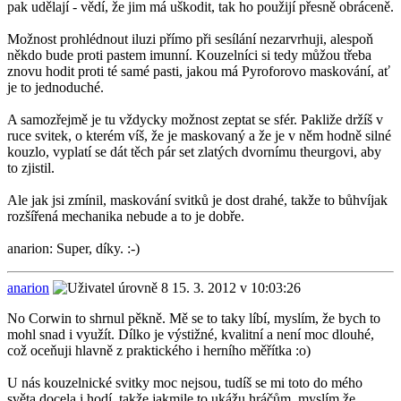
pak udělají - vědí, že jim má uškodit, tak ho použijí přesně obráceně.
Možnost prohlédnout iluzi přímo při sesílání nezarvrhuji, alespoň
někdo bude proti pastem imunní. Kouzelníci si tedy můžou třeba
znovu hodit proti té samé pasti, jakou má Pyroforovo maskování, ať
je to jednoduché.
A samozřejmě je tu vždycky možnost zeptat se sfér. Pakliže držíš v
ruce svitek, o kterém víš, že je maskovaný a že je v něm hodně silné
kouzlo, vyplatí se dát těch pár set zlatých dvornímu theurgovi, aby
to zjistil.
Ale jak jsi zmínil, maskování svitků je dost drahé, takže to bůhvíjak
rozšířená mechanika nebude a to je dobře.
anarion: Super, díky. :-)
anarion
15. 3. 2012 v 10:03:26
No Corwin to shrnul pěkně. Mě se to taky líbí, myslím, že bych to
mohl snad i využít. Dílko je výstižné, kvalitní a není moc dlouhé,
což oceňuji hlavně z praktického i herního měřítka :o)
U nás kouzelnické svitky moc nejsou, tudíš se mi toto do mého
světa docela i hodí, takže jakmile to ukážu hráčům, myslím že