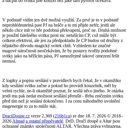
a nacpat do svitku jiné kouzlo než jaké tam pyrofor očekává.
V podstatě vidím jen dvě možná využití. Za prvé je to v podstatě
neprohlédnutelná past PJ na hráče a to mi přijde nefér, jestli ale
někdo chce mít ve hře podobná překvapení, proč ne. Druhá možnost
je použití falešného svitku proti nic netušícím CP, což může být
celkem efektivní, ale jen za předpokladu že CP budou od družiny z
nějakého důvodu magický svitek chtít. Vzhledem ke značné
magové náročnosti neočekávám, že by postavy tvořily podobné
svitky jako na běžícím pásu, PJ samozřejmě takové omezení řešit
nemusí.
Z logiky a popisu sesílání v pravidlech bych čekal, že v okamžiku
kdy sesílání svitku začne a pokud ho provádí kouzelník, měl by
velmi rychle, ne-li okamžitě poznat, že sesílá něco jiného. Je otázka
jestli mu pak nedat možnost sesílání přerušit - třeba zničením svitku
před tím než je seslání dokončeno. I za cenu náhodného uvolnění
magenergie to za to může stát.
DraciDoupe.cz
verze 2.369 (
216b1ca
) ze dne 18. 7. 2026 © 2018–
2026
Almad
a ostatní přispěvatelé
. DrD, Dračí doupě a Altar jsou
ochranné známky společnosti ALTAR. Všechna práva vyhrazena.