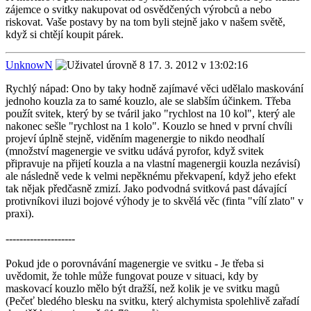
zájemce o svitky nakupovat od osvědčených výrobců a nebo
riskovat. Vaše postavy by na tom byli stejně jako v našem světě,
když si chtějí koupit párek.
UnknowN
17. 3. 2012 v 13:02:16
Rychlý nápad: Ono by taky hodně zajímavé věci udělalo maskování
jednoho kouzla za to samé kouzlo, ale se slabším účinkem. Třeba
použít svitek, který by se tváril jako "rychlost na 10 kol", který ale
nakonec sešle "rychlost na 1 kolo". Kouzlo se hned v první chvíli
projeví úplně stejně, viděním magenergie to nikdo neodhalí
(množství magenergie ve svitku udává pyrofor, když svitek
připravuje na přijetí kouzla a na vlastní magenergii kouzla nezávisí)
ale následně vede k velmi nepěknému překvapení, když jeho efekt
tak nějak předčasně zmizí. Jako podvodná svitková past dávající
protivníkovi iluzi bojové výhody je to skvělá věc (finta "vílí zlato" v
praxi).
--------------------
Pokud jde o porovnávání magenergie ve svitku - Je třeba si
uvědomit, že tohle může fungovat pouze v situaci, kdy by
maskovací kouzlo mělo být dražší, než kolik je ve svitku magů
(Pečeť bledého blesku na svitku, který alchymista spolehlivě zařadí