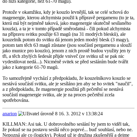
do nižš kategorie, než 61-70 magů).
Protože v okamžiku, kdy je kouzlo levnější, tak se celé schová do
magenergie, kterou alchymista použil k přípravě pergamenu (to je ta,
která má být nejméně taková, jako magenergie skutečně sesílaného
kouzla), a ta je v tomto případě směrodatná - čili pokud alchymista
na přípravu svitku použije 63 magů (na 31 modrých blesků), ale
kouzelník potom do svitku dá jenom jeden modrý blesk (3 magy),
potom tam těch 63 magů zůstane (jsou součástí pergamenu a slouží
jako munice pro kouzlo), jenom z nich prostě budou využity jen ty
tři, a těch zbylých šedesát přijde vniveč (ze svitku už se pak nic
vydestilovat nedá...). Nicméně svitek se před sesláním bude tvářit
jako z kategorie 61-70 magů.
To samozřejmě vychází z předpokladu, že kouzelníkovo kouzlo se
nestává součástí svitku, ale je sesíláno jen aby se ho svitek "naučil",
a z předpokladu, že magenergie použitá při pečetění se nestává
součástí magenergie svitku, ale je na proces pečetění zcela
spotřebována.
anarion
16. 3. 2012 v 13:38:24
KILLMAN: Asi tak. U dobrovolného seslání by jsem to viděl tak,
že pokud se na postavu sesílá něco poprvé... buď souhlasí, nebo ne.
Nepozná ale co (logicky). Pokud už je družina zkušenější a dejme