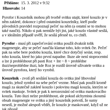
Přidáno:
15. 3. 2012 v 9:32
Hlasovalo:
14
Pyrofor i Kouzelník mohou při tvorbě svitku utajit, které kouzlo je v
něm zakleté, dokonce i před ostatními kouzelníky, kteří podle
původních pravidel rozpoznají pečeť na něm (a ostatní se to mohou
také naučit). Nikdo si pak nemůže být jist, jaké kouzlo vlastně sesílá,
a v ideálním případě uvěří, že sesílá přesně to, co chtěl.
Pyrofor
- musí při zapečeťování svitku použít dvakrát tolik
magenergie, aby se pečeť naučila klamat toho, kdo svitek čte. Pečeť
pak na sebe bere podobu kouzla, které chce dotyčný seslat, resp.
toho kouzla, které ho jako první napadne. Iluze ale není stoprocentní
a lze ji prohlédnout při pasti Roz + Int ~ 8 ~ prohlédne
iluzi/neprohlédne iluzi, kde Roz je rozdíl úrovně uživatele svitku a
úrovně pyrofora, který ho vyrobil.
Kouzelník
- zvolí při sesílání kouzla do svitku jiné libovolné
kouzlo, jehož symbol na sebe pečeť vezme. Musí pak použít kromě
magů za skutečně zakleté kouzlo i polovinu magů kouzla, kterým se
svitek maskuje. Svitek je pak k nerozeznání od svitku maskovacího
kouzla. Tuto iluzi nelze prohlédnout, ale pokud alchymista zkoumá
obsah magenergie ve svitku a jiný kouzelník potvrdí, že sumy
nesedí, je možné alespoň vědět, že kouzlo je maskované, když už ne
jak přesně.