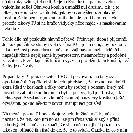
dá do ruky svitek, řekne ti, že je to Rychlost, a pak na svého
válečníka sešleš Ohnivou kouli a usmažíš půl družiny, tak je to
blbec, a nepoužívá to dílo tak, jak bylo zamýšleno. A hlavně
myslím, že to není argument proti dílu, ale proti hernímu stylu,
protože takový PJ si na hráče vždycky něco najde - s maskováním
nebo bez.
Tohle dílo má posloužit hlavně zábavě. Překvapit, třeba i příjemně.
Jelikož použití ze strany světa visí na PJ-i, je na něm, aby rozhodl,
jaká možnost posune hru na nějakou zajímavou pozici. Mě třeba
napadají různé nepříjemné hyperprostory, metamorfózy a podobné
záležitosti, které dají spíš hráčům výzvu a problém k překonání, než
že by je naštvaly.
Případ, kdy PJ použije svitek PROTI postavám, má taky své
opodstatnění. Například si dovedu představit, že pokud mají hráči
extra štěstí v kostkách a díky tomu by souboj s bossem, který měl
původně zabrat celou hodinu a být napínavý, byl jen fraška, tak
jedno špatně seslané kouzlo může souboj navzdory kostkám ještě
ozvláštnit, pokud někdo takovou manipulaci používá.
Nicméně i pokud PJ podstrkuje svitek družině, měl by nějak
naznačit, že ten, kdo jim ho dal, se jim třeba zdál slizký a příliš
lichotivý. Musí nějak naznačit, že si na něco mají dát pozor, a v
takovém případě jim jistě dojde, že je to svitek. Otázka je, co s ním