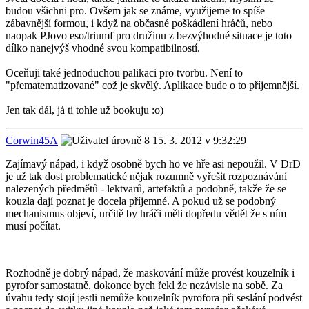
budou všichni pro. Ovšem jak se známe, využijeme to spíše
zábavnější formou, i když na občasné poškádlení hráčů, nebo
naopak PJovo eso/triumf pro družinu z bezvýhodné situace je toto
dílko nanejvýš vhodné svou kompatibilností.
Oceňuji také jednoduchou palikaci pro tvorbu. Není to
"přematematizované" což je skvělý. Aplikace bude o to příjemnější.
Jen tak dál, já ti tohle už bookuju :o)
Corwin45A
15. 3. 2012 v 9:32:29
Zajímavý nápad, i když osobně bych ho ve hře asi nepoužil. V DrD
je už tak dost problematické nějak rozumně vyřešit rozpoznávání
nalezených předmětů - lektvarů, artefaktů a podobně, takže že se
kouzla dají poznat je docela příjemné. A pokud už se podobný
mechanismus objeví, určitě by hráči měli dopředu vědět že s ním
musí počítat.
Rozhodně je dobrý nápad, že maskování může provést kouzelník i
pyrofor samostatně, dokonce bych řekl že nezávisle na sobě. Za
úvahu tedy stojí jestli nemůže kouzelník pyrofora při seslání podvést