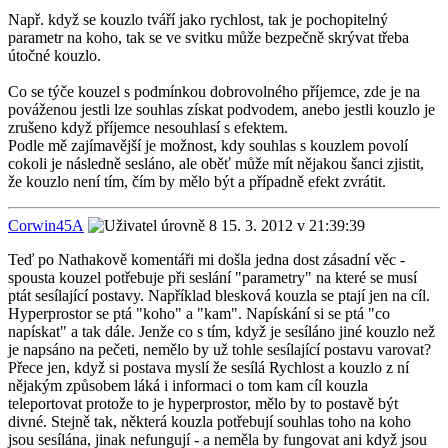
Např. když se kouzlo tváří jako rychlost, tak je pochopitelný
parametr na koho, tak se ve svitku může bezpečně skrývat třeba
útočné kouzlo.
Co se týče kouzel s podmínkou dobrovolného příjemce, zde je na
pováženou jestli lze souhlas získat podvodem, anebo jestli kouzlo je
zrušeno když příjemce nesouhlasí s efektem.
Podle mě zajímavější je možnost, kdy souhlas s kouzlem povolí
cokoli je následně sesláno, ale oběť může mít nějakou šanci zjistit,
že kouzlo není tím, čím by mělo být a případně efekt zvrátit.
Corwin45A
15. 3. 2012 v 21:39:39
Teď po Nathakově komentáři mi došla jedna dost zásadní věc -
spousta kouzel potřebuje při seslání "parametry" na které se musí
ptát sesílající postavy. Například blesková kouzla se ptají jen na cíl.
Hyperprostor se ptá "koho" a "kam". Napískání si se ptá "co
napískat" a tak dále. Jenže co s tím, když je sesíláno jiné kouzlo než
je napsáno na pečeti, nemělo by už tohle sesílající postavu varovat?
Přece jen, když si postava myslí že sesílá Rychlost a kouzlo z ní
nějakým způsobem láká i informaci o tom kam cíl kouzla
teleportovat protože to je hyperprostor, mělo by to postavě být
divné. Stejně tak, některá kouzla potřebují souhlas toho na koho
jsou sesílána, jinak nefungují - a neměla by fungovat ani když jsou