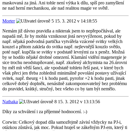
maskovaná za jiná. Ani tohle není výtka k dílu, spíš pro zamyšlení
ne nad herní mechanikou, ale nad realitou magie ve světě.
Morter
15. 3. 2012 v 14:18:55
Nemám již dávno pravidla a nikterak jsem to nepřepočítával, ale
napadá mě, že by mohla vzniknout jistá nevyvýženost, pokud by
např. nějaká podvodná partička vytvářela vzácené svitky velkých
kouzel a přitom zaklela do svitka např. nejlevnější kouzlo světlo,
poté např. kupčila se svitky v podstatě levnými za x peněz. Možná
by se hodilo nějaké drobné omezení. Klamání vidění magenergie je
sice trochu neodstupňované, např. zkušený alchymista na 26.úrovni
by měl mít větší šanci, ale vpodstatě tohleto řeší past, v které bych
však přeci jen třeba zohlednil minimálně povolání postavy užívající
svitek, např. theurg +1 k hodu pasti, pyrofor +2 k hodu pasti, jinak
celkově dobrý doplněk, nenásilně zakomponovatelný bez problému
do pravidel, krátký, stručný, bez všeho co by tam být nemělo.
Nathaka
15. 3. 2012 v 13:13:56
Díky za schválení i za příjemné hodnocení. :-)
Corwin: Celkový dopad díla samozřejmě závisí vždycky na PJ-i,
otázkou zůstává, jak moc. Pokud hraješ se zákeřným PJ-em, který ti