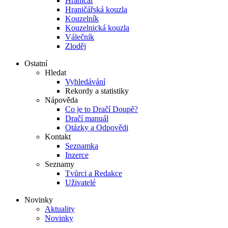
Hraničář
Hraničářská kouzla
Kouzelník
Kouzelnická kouzla
Válečník
Zloděj
Ostatní
Hledat
Vyhledávání
Rekordy a statistiky
Nápověda
Co je to Dračí Doupě?
Dračí manuál
Otázky a Odpovědi
Kontakt
Seznamka
Inzerce
Seznamy
Tvůrci a Redakce
Uživatelé
Novinky
Aktuality
Novinky