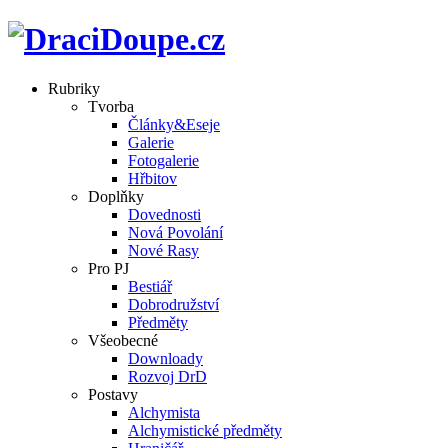
Rubriky
Tvorba
Články&Eseje
Galerie
Fotogalerie
Hřbitov
Doplňky
Dovednosti
Nová Povolání
Nové Rasy
Pro PJ
Bestiář
Dobrodružství
Předměty
Všeobecné
Downloady
Rozvoj DrD
Postavy
Alchymista
Alchymistické předměty