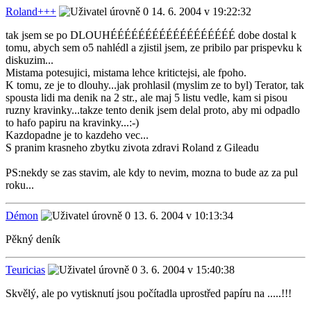
Roland+++
14. 6. 2004 v 19:22:32
tak jsem se po DLOUHÉÉÉÉÉÉÉÉÉÉÉÉÉÉÉÉÉÉ dobe dostal k
tomu, abych sem o5 nahlédl a zjistil jsem, ze pribilo par prispevku k
diskuzim...
Mistama potesujici, mistama lehce kritictejsi, ale fpoho.
K tomu, ze je to dlouhy...jak prohlasil (myslim ze to byl) Terator, tak
spousta lidi ma denik na 2 str., ale maj 5 listu vedle, kam si pisou
ruzny kravinky...takze tento denik jsem delal proto, aby mi odpadlo
to hafo papiru na kravinky...:-)
Kazdopadne je to kazdeho vec...
S pranim krasneho zbytku zivota zdravi Roland z Gileadu
PS:nekdy se zas stavim, ale kdy to nevim, mozna to bude az za pul
roku...
Démon
13. 6. 2004 v 10:13:34
Pěkný deník
Teuricias
3. 6. 2004 v 15:40:38
Skvělý, ale po vytisknutí jsou počítadla uprostřed papíru na .....!!!