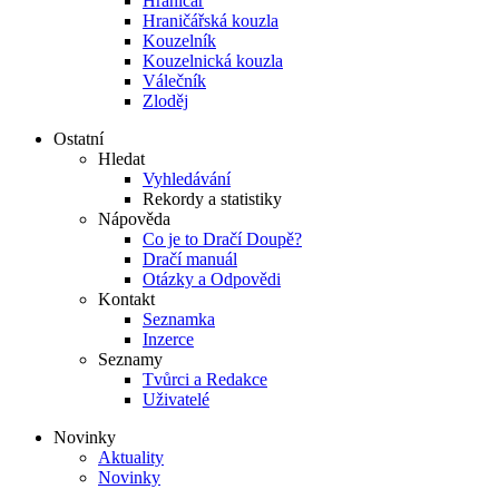
Hraničář
Hraničářská kouzla
Kouzelník
Kouzelnická kouzla
Válečník
Zloděj
Ostatní
Hledat
Vyhledávání
Rekordy a statistiky
Nápověda
Co je to Dračí Doupě?
Dračí manuál
Otázky a Odpovědi
Kontakt
Seznamka
Inzerce
Seznamy
Tvůrci a Redakce
Uživatelé
Novinky
Aktuality
Novinky