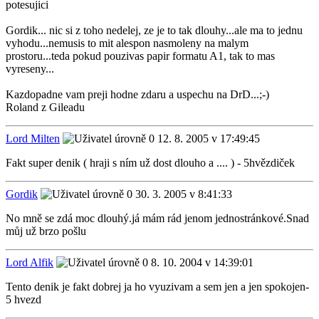
potesujici
Gordik... nic si z toho nedelej, ze je to tak dlouhy...ale ma to jednu
vyhodu...nemusis to mit alespon nasmoleny na malym
prostoru...teda pokud pouzivas papir formatu A1, tak to mas
vyreseny...
Kazdopadne vam preji hodne zdaru a uspechu na DrD...;-)
Roland z Gileadu
Lord Milten
12. 8. 2005 v 17:49:45
Fakt super denik ( hraji s ním už dost dlouho a .... ) - 5hvězdiček
Gordik
30. 3. 2005 v 8:41:33
No mně se zdá moc dlouhý.já mám rád jenom jednostránkové.Snad
můj už brzo pošlu
Lord Alfik
8. 10. 2004 v 14:39:01
Tento denik je fakt dobrej ja ho vyuzivam a sem jen a jen spokojen-
5 hvezd