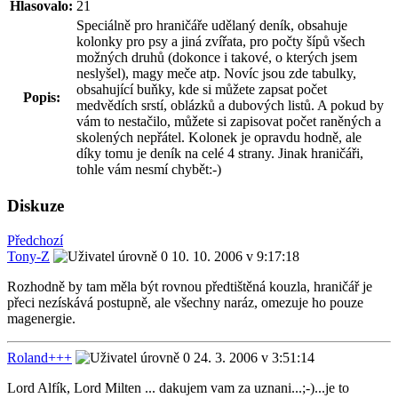
Hlasovalo:
21
Speciálně pro hraničáře udělaný deník, obsahuje
kolonky pro psy a jiná zvířata, pro počty šípů všech
možných druhů (dokonce i takové, o kterých jsem
neslyšel), magy meče atp. Novíc jsou zde tabulky,
obsahující buňky, kde si můžete zapsat počet
Popis:
medvědích srstí, oblázků a dubových listů. A pokud by
vám to nestačilo, můžete si zapisovat počet raněných a
skolených nepřátel. Kolonek je opravdu hodně, ale
díky tomu je deník na celé 4 strany. Jinak hraničáři,
tohle vám nesmí chybět:-)
Diskuze
Předchozí
Tony-Z
10. 10. 2006 v 9:17:18
Rozhodně by tam měla být rovnou předtištěná kouzla, hraničář je
přeci nezískává postupně, ale všechny naráz, omezuje ho pouze
magenergie.
Roland+++
24. 3. 2006 v 3:51:14
Lord Alfík, Lord Milten ... dakujem vam za uznani...;-)...je to