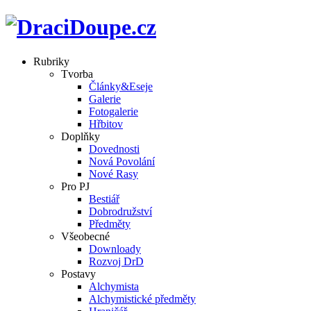
Rubriky
Tvorba
Články&Eseje
Galerie
Fotogalerie
Hřbitov
Doplňky
Dovednosti
Nová Povolání
Nové Rasy
Pro PJ
Bestiář
Dobrodružství
Předměty
Všeobecné
Downloady
Rozvoj DrD
Postavy
Alchymista
Alchymistické předměty