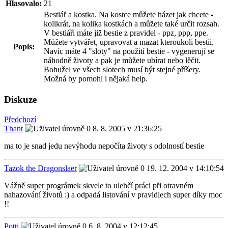
Hlasovalo:
21
Bestiář a kostka. Na kostce můžete házet jak chcete -
kolikrát, na kolika kostkách a můžete také určit rozsah.
V bestiáři máte již bestie z pravidel - ppz, ppp, ppe.
Můžete vytvářet, upravovat a mazat kteroukoli bestii.
Popis:
Navíc máte 4 "sloty" na použití bestie - vygenerují se
náhodně životy a pak je můžete ubírat nebo lěčit.
Bohužel ve všech slotech musí být stejné příšery.
Možná by pomohl i nějaká help.
Diskuze
Předchozí
Thant
8. 8. 2005 v 21:36:25
ma to je snad jedu nevýhodu nepočíta životy s odolností bestie
Tazok the Dragonslaer
19. 12. 2004 v 14:10:54
Vážně super prográmek skvele to ulehčí práci při otravném
nahazování životů :) a odpadá listování v pravidlech super díky moc
!!
Potti
6. 8. 2004 v 12:12:45