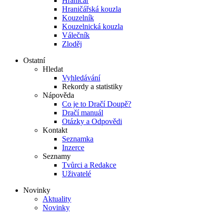
Hraničář
Hraničářská kouzla
Kouzelník
Kouzelnická kouzla
Válečník
Zloděj
Ostatní
Hledat
Vyhledávání
Rekordy a statistiky
Nápověda
Co je to Dračí Doupě?
Dračí manuál
Otázky a Odpovědi
Kontakt
Seznamka
Inzerce
Seznamy
Tvůrci a Redakce
Uživatelé
Novinky
Aktuality
Novinky