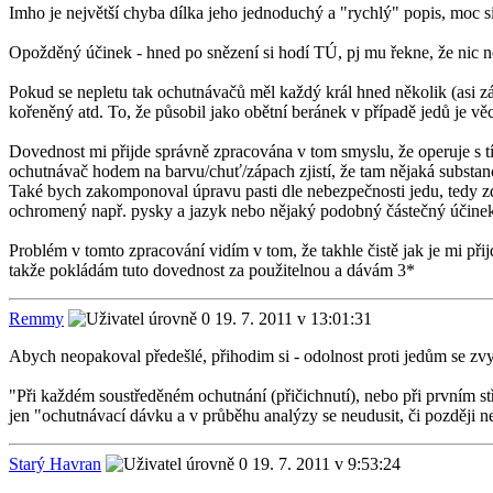
Imho je největší chyba dílka jeho jednoduchý a "rychlý" popis, moc si
Opožděný účinek - hned po snězení si hodí TÚ, pj mu řekne, že nic ne
Pokud se nepletu tak ochutnávačů měl každý král hned několik (asi zál
kořeněný atd. To, že působil jako obětní beránek v případě jedů je věc 
Dovednost mi přijde správně zpracována v tom smyslu, že operuje s t
ochutnávač hodem na barvu/chuť/zápach zjistí, že tam nějaká substa
Také bych zakomponoval úpravu pasti dle nebezpečnosti jedu, tedy zd
ochromený např. pysky a jazyk nebo nějaký podobný částečný účinek, 
Problém v tomto zpracování vidím v tom, že takhle čistě jak je mi přij
takže pokládám tuto dovednost za použitelnou a dávám 3*
Remmy
19. 7. 2011 v 13:01:31
Abych neopakoval předešlé, přihodim si - odolnost proti jedům se zv
"Při každém soustředěném ochutnání (přičichnutí), nebo při prvním s
jen "ochutnávací dávku a v průběhu analýzy se neudusit, či později 
Starý Havran
19. 7. 2011 v 9:53:24