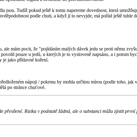
vidla jsou. Tudíž pokud ještě k tomu napereme dovednost, která umožňu
avděpodobnost podle chuti, a když jí to nevyjde, má pořád ještě tuhle 
, ale mám pocit, že "pojídáním malých dávek jedu se proti němu zvyšu
povolil pouze u jedů, u kterých je to vysloveně napsáno, a i potom by
 je jako přídavné koření.
předloženém nápoji / pokrmu by mohla určitou mírou (podle toho, jak 
udělá po stránce chuťové.
e přesílené. Rizika v podstatě žádná, ale o substanci můžu zjistit první 