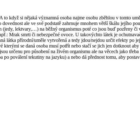
to když si nějaká významná osoba najme osobu zběhlou v tomto umění,
o dovednost ale ve své podstatě zahrnuje mnohem větší škálu jejího pou
ch (jedy, lektvary,…) na běžný organismus poté co jsou buď pozřeny č
př.: Mrak smrti či nebezpečné ovoce. U takovýchto látek je ochutnavač
daná látka přírodní/uměle vytvořená a tedy jdou/nejdou určit efekty po j
ové kterými se daná osoba musí potřít nebo stačí se jich jen dotknout aby 
 nejsou určenu pro působení na živém organismu ale na věcech jako tře
ba po poválení tekutiny na jazyku) a nebo dá přednost tomu, aby posta