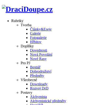
Rubriky
Tvorba
Články&Eseje
Galerie
Fotogalerie
Hřbitov
Doplňky
Dovednosti
Nová Povolání
Nové Rasy
Pro PJ
Bestiář
Dobrodružství
Předměty
Všeobecné
Downloady
Rozvoj DrD
Postavy
Alchymista
Alchymistické předměty