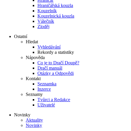
Hraničář
Hraničářská kouzla
Kouzelník
Kouzelnická kouzla
Válečník
Zloděj
Ostatní
Hledat
Vyhledávání
Rekordy a statistiky
Nápověda
Co je to Dračí Doupě?
Dračí manuál
Otázky a Odpovědi
Kontakt
Seznamka
Inzerce
Seznamy
Tvůrci a Redakce
Uživatelé
Novinky
Aktuality
Novinky