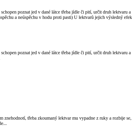
schopen poznat jed v dané látce třeba jídle či pití, určit druh lektvar
úspěchu a neúspěchu v hodu proti pasti) U lektvarů jejich výsledný efekt 
schopen poznat jed v dané látce třeba jídle či pití, určit druh lektvaru
u
znehodnotí, třeba zkoumaný lektvar mu vypadne z ruky a rozbije se, 
e...