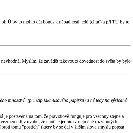
, při Ú by to mohlo dát bonus k nápadnosti jedů (chuť) a při TÚ by to
ako nevhodná. Myslím, že zavádět takovouto dovednost do světa by bylo
vého množství" (princip lakmusového papírku) a né tedy na výsledné
á je postavená na tom, že pravidlově funguje pro všechny stejně a
ť vezmeme-li v úvahu, že chuť je jedním z nejméně rozvinutých
proti tomu "postřeh" (který by se dal v širším slova smyslu popsat