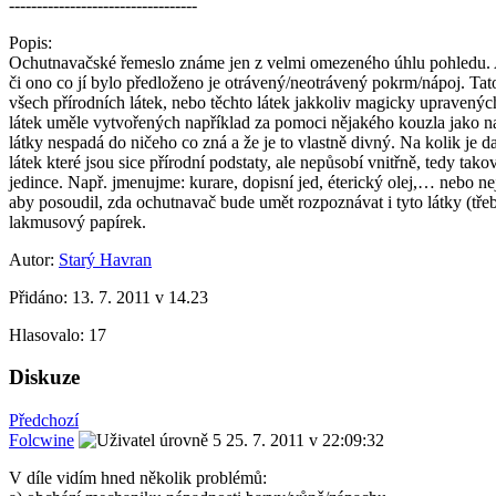
----------------------------------
Popis:
Ochutnavačské řemeslo známe jen z velmi omezeného úhlu pohledu. A 
či ono co jí bylo předloženo je otrávený/neotrávený pokrm/nápoj. Tat
všech přírodních látek, nebo těchto látek jakkoliv magicky upravený
látek uměle vytvořených například za pomoci nějakého kouzla jako na
látky nespadá do ničeho co zná a že je to vlastně divný. Na kolik je 
látek které jsou sice přírodní podstaty, ale nepůsobí vnitřně, tedy tak
jedince. Např. jmenujme: kurare, dopisní jed, éterický olej,… nebo
aby posoudil, zda ochutnavač bude umět rozpoznávat i tyto látky (tře
lakmusový papírek.
Autor:
Starý Havran
Přidáno:
13. 7. 2011 v 14.23
Hlasovalo:
17
Diskuze
Předchozí
Folcwine
25. 7. 2011 v 22:09:32
V díle vidím hned několik problémů: