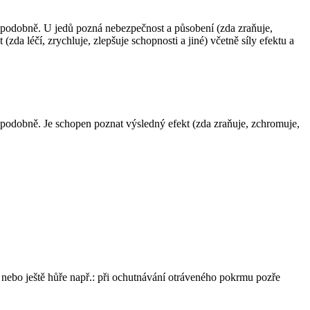
u a podobně. U jedů pozná nebezpečnost a působení (zda zraňuje,
(zda léčí, zrychluje, zlepšuje schopnosti a jiné) včetně síly efektu a
 a podobně. Je schopen poznat výsledný efekt (zda zraňuje, zchromuje,
nebo ještě hůře např.: při ochutnávání otráveného pokrmu pozře