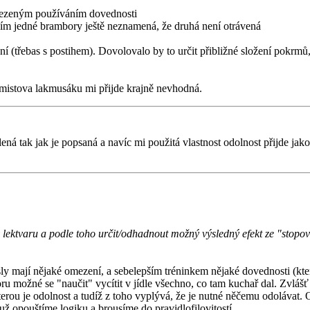
mezeným používáním dovednosti
ním jedné brambory ještě neznamená, že druhá není otrávená
ní (třebas s postihem). Dovolovalo by to určit přibližné složení pokrmů
ymistova lakmusáku mi přijde krajně nevhodná.
ílená tak jak je popsaná a navíc mi použitá vlastnost odolnost přijde j
v lektvaru a podle toho určit/odhadnout možný výsledný efekt ze "stopo
ly mají nějaké omezení, a sebelepším tréninkem nějaké dovednosti (kter
ru možné se "naučit" vycítit v jídle všechno, co tam kuchař dal. Zvláš
erou je odolnost a tudíž z toho vyplývá, že je nutné něčemu odolávat. O
už opouštíme logiku a brousíme do pravidlofilovitostí.