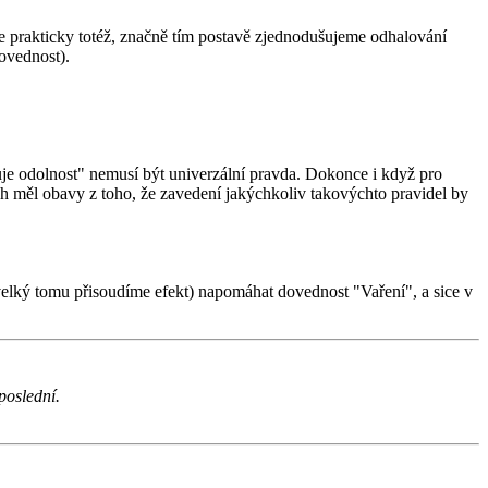
je prakticky totéž, značně tím postavě zjednodušujeme odhalování
dovednost).
je odolnost" nemusí být univerzální pravda. Dokonce i když pro
ch měl obavy z toho, že zavedení jakýchkoliv takovýchto pravidel by
velký tomu přisoudíme efekt) napomáhat dovednost "Vaření", a sice v
poslední.