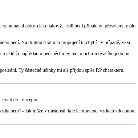
e ochutnával pokrm jako takový, jestli neni připálený, přesolený, málo
bo není. Na druhou stranu to propojení tu chybí - v případě, že si
ných jedů či například u neúspěchu by měl u ochromovacího jedu mít
í poslední. Ty částečné účinky mi ale přijdou spíše RP charakteru,
racovat do konceptu.
 vzduchem" - Jak může v místnosti, kde je otrávenej vzduch vdechnout