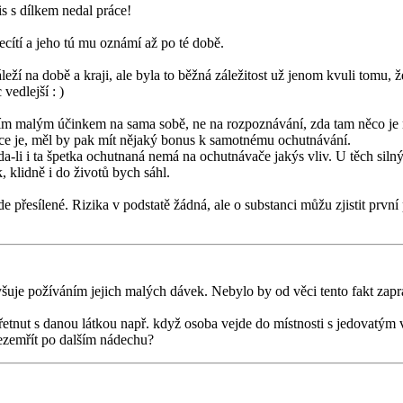
s s dílkem nedal práce!
cítí a jeho tú mu oznámí až po té době.
eží na době a kraji, ale byla to běžná záležitost už jenom kvuli tomu, ž
vedlejší : )
ím malým účinkem na sama sobě, ne na rozpoznávání, zda tam něco je ne
nce je, měl by pak mít nějaký bonus k samotnému ochutnávání.
a-li i ta špetka ochutnaná nemá na ochutnávače jakýs vliv. U těch sil
klidně i do životů bych sáhl.
de přesílené. Rizika v podstatě žádná, ale o substanci můžu zjistit prvn
yšuje požíváním jejich malých dávek. Nebylo by od věci tento fakt zap
třetnut s danou látkou např. když osoba vejde do místnosti s jedovatým
nezemřít po dalším nádechu?