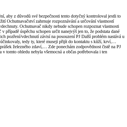
 aby z důvodů své bezpečnosti tento dotyčný kontroloval jestli to
žití Ochutnavačství zahrnuje rozpoznávání a určování vlastností
i vdechnuty. Ochutnavač nikdy nebude schopen rozpoznat vlastnosti
 v případě úspěchu schopen určit nanejvýš jen to, že podstata dané
ejich pozření/vdechnutí závisí na posouzení PJ Další problém nastává u
účinkovaly, tedy ty, které musejí přijít do kontaktu s kůží, krví,…
ba prášek železného zdaví,… Zde ponechám zodpovědnost čistě na PJ
va v tomto ohledu nebyla všemocná a občas potřebovala i ten