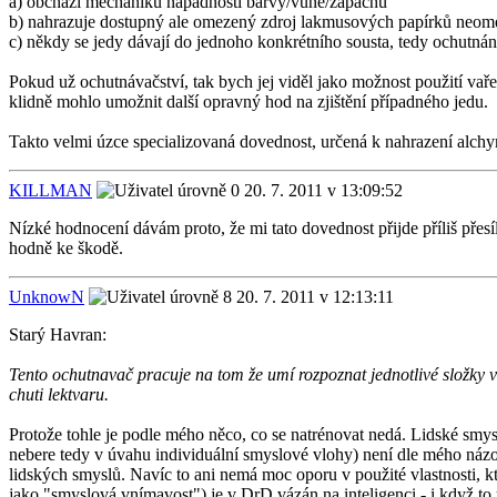
a) obchází mechaniku nápadnosti barvy/vůně/zápachu
b) nahrazuje dostupný ale omezený zdroj lakmusových papírků neo
c) někdy se jedy dávají do jednoho konkrétního sousta, tedy ochutná
Pokud už ochutnávačství, tak bych jej viděl jako možnost použití vaře
klidně mohlo umožnit další opravný hod na zjištění případného jedu.
Takto velmi úzce specializovaná dovednost, určená k nahrazení alch
KILLMAN
20. 7. 2011 v 13:09:52
Nízké hodnocení dávám proto, že mi tato dovednost přijde příliš přes
hodně ke škodě.
UnknowN
20. 7. 2011 v 12:13:11
Starý Havran:
Tento ochutnavač pracuje na tom že umí rozpoznat jednotlivé složky 
chuti lektvaru.
Protože tohle je podle mého něco, co se natrénovat nedá. Lidské smys
nebere tedy v úvahu individuální smyslové vlohy) není dle mého názo
lidských smyslů. Navíc to ani nemá moc oporu v použité vlastnosti, kt
jako "smyslová vnímavost") je v DrD vázán na inteligenci - i když to 