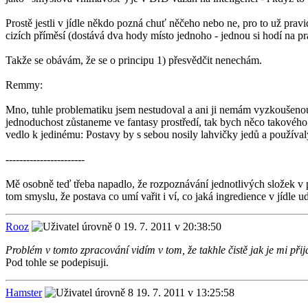
Prostě jestli v jídle někdo pozná chuť něčeho nebo ne, pro to už pra
cizích příměsí (dostává dva hody místo jednoho - jednou si hodí na pr
Takže se obávám, že se o principu 1) přesvědčit nenechám.
Remmy:
Mno, tuhle problematiku jsem nestudoval a ani ji nemám vyzkoušenou
jednoduchost zůstaneme ve fantasy prostředí, tak bych něco takového 
vedlo k jedinému: Postavy by s sebou nosily lahvičky jedů a používaly
-----------------------
Mě osobně teď třeba napadlo, že rozpoznávání jednotlivých složek v 
tom smyslu, že postava co umí vařit i ví, co jaká ingredience v jídle 
Rooz
19. 7. 2011 v 20:38:50
Problém v tomto zpracování vidím v tom, že takhle čistě jak je mi přijd
Pod tohle se podepisuji.
Hamster
19. 7. 2011 v 13:25:58