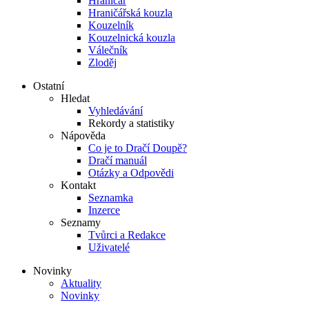
Hraničář
Hraničářská kouzla
Kouzelník
Kouzelnická kouzla
Válečník
Zloděj
Ostatní
Hledat
Vyhledávání
Rekordy a statistiky
Nápověda
Co je to Dračí Doupě?
Dračí manuál
Otázky a Odpovědi
Kontakt
Seznamka
Inzerce
Seznamy
Tvůrci a Redakce
Uživatelé
Novinky
Aktuality
Novinky