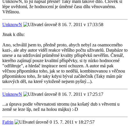
UnknowN, to jsi napsal přesně! Taky mám takové dílo. Člověk si
lépe uvědomí, že hodnocení je úměrné času dílu věnovanému.
Většinou.
UnknowN
16. 7. 2011 v 17:33:58
Jinak k dílu:
Ano, schválil jsem to, předně proto, abych nebyl za osamoceného
kazi-, ale aby autor viděl reakce většího počtu uživatelů. Databáze to
unese a na udržování průměrné kvality příspěvků nevěřím. Čtenář,
kterého zajímají pouze kvalitní příspěvky, si ty nízko hodnocené
"odfiltruje", a hledač inspirace není ochuzen. A autor má pak
věčnou připomínku toho, jak se to nedělá, kombinovanou s věčnou
připomínkou toho, že taky kdysi býval začátečník (Taky mám pár
takových děl, na které vyloženě nejsem pyšný...).
UnknowN
16. 7. 2011 v 17:25:17
...a úprava podle větevnatosti stromu (na košatý dub s větvemi u
země se leze líp, než na holou májku) :-D
Fafrin
15. 7. 2011 v 18:27:57