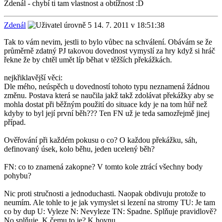
Zdenál - chybí ti tam vlastnost a obtížnost :D
Zdenál
14. 7. 2011 v 18:51:38
Tak to vám nevim, jestli to bylo vůbec na schválení. Obávám se že
průměrně zdatný PJ takovou dovednost vymyslí za hry když si hráč
řekne že by chtěl umět líp běhat v těžších překážkách.
nejkřiklavější věci:
Dle mého, neúspěch u dovedností tohoto typu neznamená žádnou
změnu. Postava která se naučila jakž takž zdolávat překážky aby se
mohla dostat při běžným použití do situace kdy je na tom hůř než
kdyby to byl její první běh??? Ten FN už je teda samozřejmě jinej
případ.
Ověřování při každém pokusu o co? O každou překážku, sáh,
definovaný úsek, kolo běhu, jeden ucelený běh?
FN: co to znamená zakopne? V tomto kole ztrácí všechny body
pohybu?
Nic proti stručnosti a jednoduchasti. Naopak obdivuju protože to
neumím. Ale tohle to je jak vymyslet si lezení na stromy TU: Je tam
co by dup U: Vyleze N: Nevyleze TN: Spadne. Splňuje pravidlově?
No splňuje. K čemu to je? K hovnu.