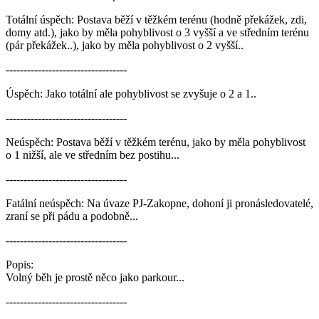
Totální úspěch:
Postava běží v těžkém terénu (hodně překážek, zdi,
domy atd.), jako by měla pohyblivost o 3 vyšší a ve středním terénu
(pár překážek..), jako by měla pohyblivost o 2 vyšší..
----------------------------------
Úspěch:
Jako totální ale pohyblivost se zvyšuje o 2 a 1..
----------------------------------
Neúspěch:
Postava běží v těžkém terénu, jako by měla pohyblivost
o 1 nižší, ale ve středním bez postihu...
----------------------------------
Fatální neúspěch:
Na úvaze PJ-Zakopne, dohoní ji pronásledovatelé,
zraní se při pádu a podobně...
----------------------------------
Popis:
Volný běh je prostě něco jako parkour...
----------------------------------