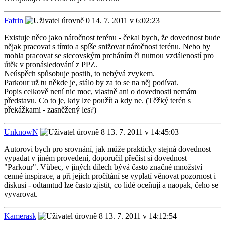
Fafrin
14. 7. 2011 v 6:02:23
Existuje něco jako náročnost terénu - čekal bych, že dovednost bude
nějak pracovat s tímto a spíše snižovat náročnost terénu. Nebo by
mohla pracovat se siccovským prcháním či nutnou vzdáleností pro
útěk v pronásledování z PPZ.
Neúspěch spůsobuje postih, to nebývá zvykem.
Parkour už tu někde je, stálo by za to se na něj podívat.
Popis celkově není nic moc, vlastně ani o dovednosti nemám
představu. Co to je, kdy lze použít a kdy ne. (Těžký terén s
překážkami - zasněžený les?)
UnknowN
13. 7. 2011 v 14:45:03
Autorovi bych pro srovnání, jak může prakticky stejná dovednost
vypadat v jiném provedení, doporučil přečíst si dovednost
"Parkour". Vůbec, v jiných dílech bývá často značné množství
cenné inspirace, a při jejich pročítání se vyplatí věnovat pozornost i
diskusi - odtamtud lze často zjistit, co lidé oceňují a naopak, čeho se
vyvarovat.
Kamerask
13. 7. 2011 v 14:12:54