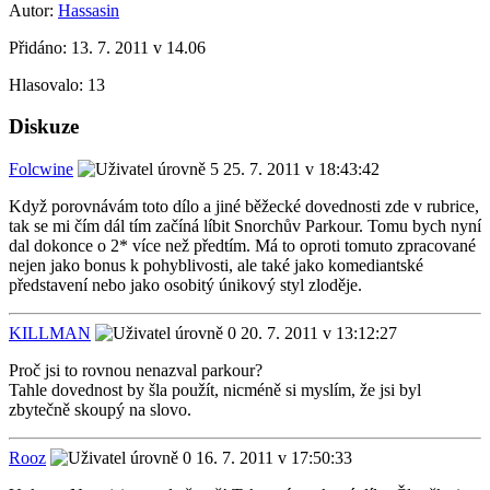
Autor:
Hassasin
Přidáno:
13. 7. 2011 v 14.06
Hlasovalo:
13
Diskuze
Folcwine
25. 7. 2011 v 18:43:42
Když porovnávám toto dílo a jiné běžecké dovednosti zde v rubrice,
tak se mi čím dál tím začíná líbit Snorchův Parkour. Tomu bych nyní
dal dokonce o 2* více než předtím. Má to oproti tomuto zpracované
nejen jako bonus k pohyblivosti, ale také jako komediantské
představení nebo jako osobitý únikový styl zloděje.
KILLMAN
20. 7. 2011 v 13:12:27
Proč jsi to rovnou nenazval parkour?
Tahle dovednost by šla použít, nicméně si myslím, že jsi byl
zbytečně skoupý na slovo.
Rooz
16. 7. 2011 v 17:50:33