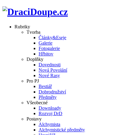
Rubriky
Tvorba
Články&Eseje
Galerie
Fotogalerie
Hřbitov
Doplňky
Dovednosti
Nová Povolání
Nové Rasy
Pro PJ
Bestiář
Dobrodružství
Předměty
Všeobecné
Downloady
Rozvoj DrD
Postavy
Alchymista
Alchymistické předměty