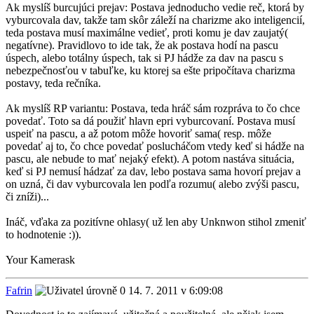
Ak myslíš burcujúci prejav: Postava jednoducho vedie reč, ktorá by
vyburcovala dav, takže tam skôr záleží na charizme ako inteligencií,
teda postava musí maximálne vedieť, proti komu je dav zaujatý(
negatívne). Pravidlovo to ide tak, že ak postava hodí na pascu
úspech, alebo totálny úspech, tak si PJ hádže za dav na pascu s
nebezpečnosťou v tabuľke, ku ktorej sa ešte pripočítava charizma
postavy, teda rečníka.
Ak myslíš RP variantu: Postava, teda hráč sám rozpráva to čo chce
povedať. Toto sa dá použiť hlavn epri vyburcovaní. Postava musí
uspeiť na pascu, a až potom môže hovoriť sama( resp. môže
povedať aj to, čo chce povedať poslucháčom vtedy keď si hádže na
pascu, ale nebude to mať nejaký efekt). A potom nastáva situácia,
keď si PJ nemusí hádzať za dav, lebo postava sama hovorí prejav a
on uzná, či dav vyburcovala len podľa rozumu( alebo zvýši pascu,
či zníži)...
Ináč, vďaka za pozitívne ohlasy( už len aby Unknwon stihol zmeniť
to hodnotenie :)).
Your Kamerask
Fafrin
14. 7. 2011 v 6:09:08