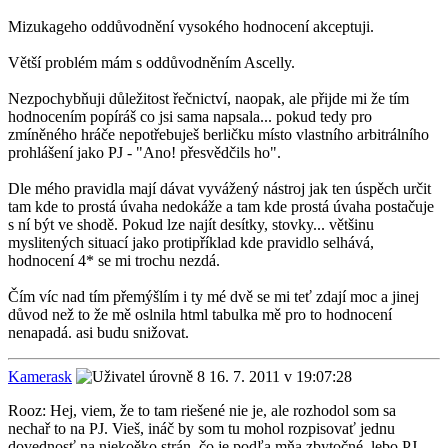
Mizukageho oddůvodnění vysokého hodnocení akceptuji.
Větší problém mám s oddůvodněním Ascelly.
Nezpochybňuji důležitost řečnictví, naopak, ale přijde mi že tím
hodnocením popíráš co jsi sama napsala... pokud tedy pro
zmíněného hráče nepotřebuješ berličku místo vlastního arbitrálního
prohlášení jako PJ - "Ano! přesvědčils ho".
Dle mého pravidla mají dávat vyvážený nástroj jak ten úspěch určit
tam kde to prostá úvaha nedokáže a tam kde prostá úvaha postačuje
s ní být ve shodě. Pokud lze najít desítky, stovky... většinu
myslitených situací jako protipříklad kde pravidlo selhává,
hodnocení 4* se mi trochu nezdá.
Čím víc nad tím přemýšlím i ty mé dvě se mi teť zdají moc a jinej
důvod než to že mě oslnila html tabulka mě pro to hodnocení
nenapadá. asi budu snižovat.
Kamerask
16. 7. 2011 v 19:07:28
Rooz: Hej, viem, že to tam riešené nie je, ale rozhodol som sa
nechař to na PJ. Vieš, ináč by som tu mohol rozpisovať jednu
dovednosť na niekoěko strán, čo je podľa mňa zbytočné, lebo PJ