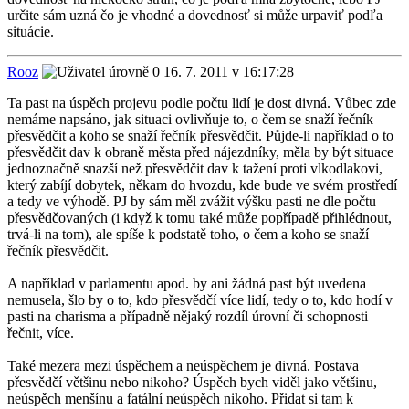
určite sám uzná čo je vhodné a dovednosť si může urpaviť podľa
situácie.
Rooz
16. 7. 2011 v 16:17:28
Ta past na úspěch projevu podle počtu lidí je dost divná. Vůbec zde
nemáme napsáno, jak situaci ovlivňuje to, o čem se snaží řečník
přesvědčit a koho se snaží řečník přesvědčit. Půjde-li například o to
přesvědčit dav k obraně města před nájezdníky, měla by být situace
jednoznačně snazší než přesvědčit dav k tažení proti vlkodlakovi,
který zabíjí dobytek, někam do hvozdu, kde bude ve svém prostředí
a tedy ve výhodě. PJ by sám měl zvážit výšku pasti ne dle počtu
přesvědčovaných (i když k tomu také může popřípadě přihlédnout,
trvá-li na tom), ale spíše k podstatě toho, o čem a koho se snaží
řečník přesvědčit.
A například v parlamentu apod. by ani žádná past být uvedena
nemusela, šlo by o to, kdo přesvědčí více lidí, tedy o to, kdo hodí v
pasti na charisma a případně nějaký rozdíl úrovní či schopnosti
řečnit, více.
Také mezera mezi úspěchem a neúspěchem je divná. Postava
přesvědčí většinu nebo nikoho? Úspěch bych viděl jako většinu,
neúspěch menšínu a fatální neúspěch nikoho. Přidat si tam k