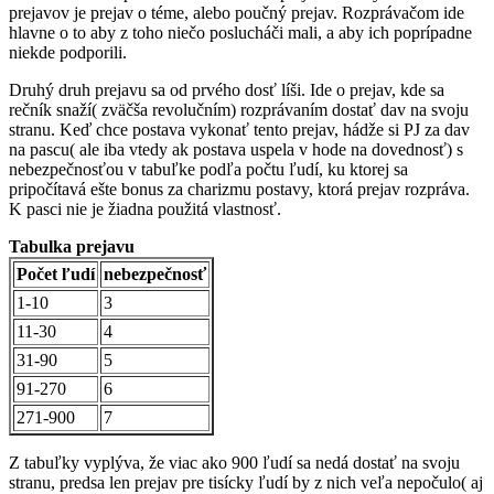
prejavov je prejav o téme, alebo poučný prejav. Rozprávačom ide
hlavne o to aby z toho niečo poslucháči mali, a aby ich poprípadne
niekde podporili.
Druhý druh prejavu sa od prvého dosť líši. Ide o prejav, kde sa
rečník snaží( zväčša revolučním) rozprávaním dostať dav na svoju
stranu. Keď chce postava vykonať tento prejav, hádže si PJ za dav
na pascu( ale iba vtedy ak postava uspela v hode na dovednosť) s
nebezpečnosťou v tabuľke podľa počtu ľudí, ku ktorej sa
pripočítavá ešte bonus za charizmu postavy, ktorá prejav rozpráva.
K pasci nie je žiadna použitá vlastnosť.
Tabulka prejavu
Počet ľudí
nebezpečnosť
1-10
3
11-30
4
31-90
5
91-270
6
271-900
7
Z tabuľky vyplýva, že viac ako 900 ľudí sa nedá dostať na svoju
stranu, predsa len prejav pre tisícky ľudí by z nich veľa nepočulo( aj