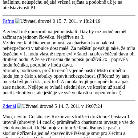
fatálnímu neúspěchu nějaká vržená rajčata a podobně už je na
představivosti PJ.
Fafrin
15. 7. 2011 v 18:24:19
A zdenál mě upozornil na jedno úskalí. Dav by rozhodně neměl
začínat na jednom člověku. Nejdříve na 3.
Vzhledem k přičítanému bonusu za charismu jsou pak asi
nebezpečnosti v tabulce dost malé. Za neštěstí považuji také, že míra
úspěchu v 1. hodu vlastně neprojeví v šanci na přesvědčení davu při
druhém hodu. A že se charisma dle popisu používá 2x - poprvé v
hodu řečníka, podruhé v hodu davu.
Shrnuto, podtrženo, proč to nemít v jedné pasti? Místo druhého
hodu jen o číslo z tabulky opravit nebezpečnost. (Přičemž by tam
musela být jiná čísla, než teď. A mohla by jít postupně dolu a pak
zase nahoru. Nejlépe se ovládá střední dav, ve kterém už zanikl
pocit jednotlivce, ale ještě je ve své velikosti schopen vnímat).
Zdenál
14. 7. 2011 v 19:07:24
Mno, nevim. Co situace: Rozhovor s knížecí družinou? Postava 1.
úrovně (uhrovitý 14 cucák) průměrného charismatu investuje vše do
této dovednosti. Udělá projev o tom že feudalismus je pasé a
zločinné zřízení a jediné spravedlivé řešení je smrt pro šlechtu a