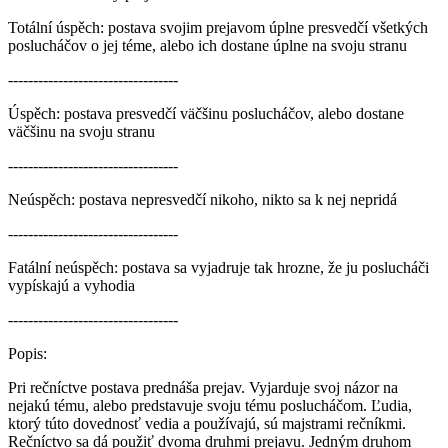
Totální úspěch:
postava svojim prejavom úplne presvedčí všetkých
poslucháčov o jej téme, alebo ich dostane úplne na svoju stranu
----------------------------------
Úspěch:
postava presvedčí väčšinu poslucháčov, alebo dostane
väčšinu na svoju stranu
----------------------------------
Neúspěch:
postava nepresvedčí nikoho, nikto sa k nej nepridá
----------------------------------
Fatální neúspěch:
postava sa vyjadruje tak hrozne, že ju poslucháči
vypískajú a vyhodia
----------------------------------
Popis:
Pri rečníctve postava prednáša prejav. Vyjarduje svoj názor na
nejakú tému, alebo predstavuje svoju tému poslucháčom. Ľudia,
ktorý túto dovednosť vedia a používajú, sú majstrami rečníkmi.
Rečníctvo sa dá použiť dvoma druhmi prejavu. Jedným druhom