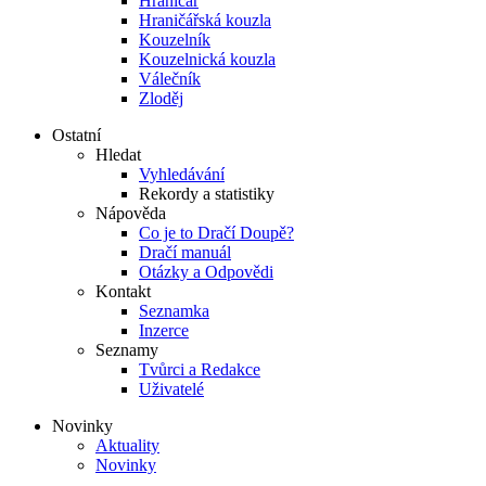
Hraničář
Hraničářská kouzla
Kouzelník
Kouzelnická kouzla
Válečník
Zloděj
Ostatní
Hledat
Vyhledávání
Rekordy a statistiky
Nápověda
Co je to Dračí Doupě?
Dračí manuál
Otázky a Odpovědi
Kontakt
Seznamka
Inzerce
Seznamy
Tvůrci a Redakce
Uživatelé
Novinky
Aktuality
Novinky