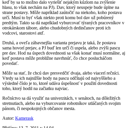
keď by sa to možno dalo vyriešiť nejakým kúzlom na zvýšenie
hlasu, to však nechám na PJ). Dav, ktorý neuspeje bude úplne na
strane postavy. Môže napríklad zaútočiť na niekoho, koho postava
určí. Musí to byť však niekto proti komu bol dav už pobúrený
predtým. Takto sa dá napríklad vyburcovať týraných pracovníkov v
otrokárskom tábore, alebo chudobných dedinčanov proti ich
vodcovi, starostovi atď.
Druhá, a oveľa zábavnejšia varianta prejavu je taká, že postava
sama hovorí prejav, a PJ buď len určí či uspela, alebo zvýši pascu
pre dav. Hod na úspech dovednosti sa však konať musí normálne, aj
keď postava môže probližne navrhnúť, čo chce poslucháčom
povedať.
Môže sa stať, že chcú dav presvedčiť dvaja, alebo viacerí rečníci.
Vtedy sa ich najnižšie hody na pascu odčítajú od najvyššieho a
výsledné číslo je to, ktoré udáva úspešnosť v použití dovednosti
toho, ktorý hodil na začiatku najviac.
Rečníctvo sa dá využiť na univerzitách, v senátoch, na dôležitých
stretnutiach, alebo na vyburcovanie robotníkov utláčaných svojim
pánom, či nespokojných občanov mesta.
Autor:
Kamerask
Přidáno:
13. 7. 2011 v 14.04