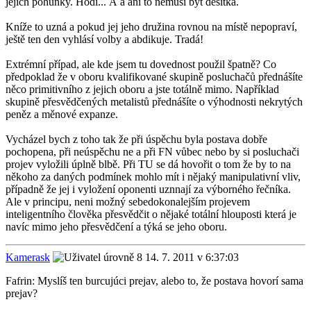
jejich pohůnky. Hodí... Á a ani to nemusí být desítka.
Kníže to uzná a pokud jej jeho družina rovnou na místě nepopraví,
ještě ten den vyhlásí volby a abdikuje. Tradá!
Extrémní případ, ale kde jsem tu dovednost použil špatně? Co
předpoklad že v oboru kvalifikované skupině posluchačů přednášíte
něco primitivního z jejich oboru a jste totálně mimo. Například
skupině přesvědčených metalistů přednášíte o výhodnosti nekrytých
peněz a měnové expanze.
Vycházel bych z toho tak že při úspěchu byla postava dobře
pochopena, při neúspěchu ne a při FN vůbec nebo by si posluchači
projev vyložili úplně blbě. Při TU se dá hovořit o tom že by to na
někoho za daných podmínek mohlo mít i nějaký manipulativní vliv,
případně že jej i vyložení oponenti uznnají za výborného řečníka.
Ale v principu, neni možný sebedokonalejším projevem
inteligentního člověka přesvědčit o nějaké totální hlouposti která je
navíc mimo jeho přesvědčení a týká se jeho oboru.
Kamerask
14. 7. 2011 v 6:37:03
Fafrin: Myslíš ten burcujúci prejav, alebo to, že postava hovorí sama
prejav?