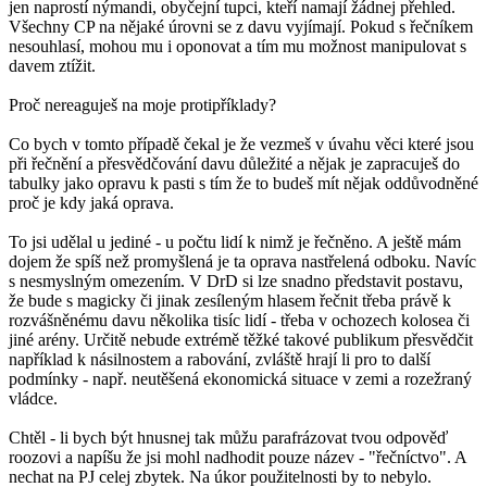
jen naprostí nýmandi, obyčejní tupci, kteří namají žádnej přehled.
Všechny CP na nějaké úrovni se z davu vyjímají. Pokud s řečníkem
nesouhlasí, mohou mu i oponovat a tím mu možnost manipulovat s
davem ztížit.
Proč nereaguješ na moje protipříklady?
Co bych v tomto případě čekal je že vezmeš v úvahu věci které jsou
při řečnění a přesvědčování davu důležité a nějak je zapracuješ do
tabulky jako opravu k pasti s tím že to budeš mít nějak oddůvodněné
proč je kdy jaká oprava.
To jsi udělal u jediné - u počtu lidí k nimž je řečněno. A ještě mám
dojem že spíš než promyšlená je ta oprava nastřelená odboku. Navíc
s nesmyslným omezením. V DrD si lze snadno představit postavu,
že bude s magicky či jinak zesíleným hlasem řečnit třeba právě k
rozvášněnému davu několika tisíc lidí - třeba v ochozech kolosea či
jiné arény. Určitě nebude extrémě těžké takové publikum přesvědčit
například k násilnostem a rabování, zvláště hrají li pro to další
podmínky - např. neutěšená ekonomická situace v zemi a rozežraný
vládce.
Chtěl - li bych být hnusnej tak můžu parafrázovat tvou odpověď
roozovi a napíšu že jsi mohl nadhodit pouze název - "řečníctvo". A
nechat na PJ celej zbytek. Na úkor použitelnosti by to nebylo.