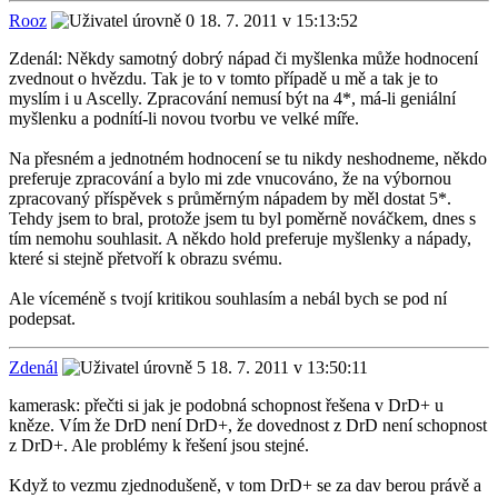
Rooz
18. 7. 2011 v 15:13:52
Zdenál: Někdy samotný dobrý nápad či myšlenka může hodnocení
zvednout o hvězdu. Tak je to v tomto případě u mě a tak je to
myslím i u Ascelly. Zpracování nemusí být na 4*, má-li geniální
myšlenku a podnítí-li novou tvorbu ve velké míře.
Na přesném a jednotném hodnocení se tu nikdy neshodneme, někdo
preferuje zpracování a bylo mi zde vnucováno, že na výbornou
zpracovaný příspěvek s průměrným nápadem by měl dostat 5*.
Tehdy jsem to bral, protože jsem tu byl poměrně nováčkem, dnes s
tím nemohu souhlasit. A někdo hold preferuje myšlenky a nápady,
které si stejně přetvoří k obrazu svému.
Ale víceméně s tvojí kritikou souhlasím a nebál bych se pod ní
podepsat.
Zdenál
18. 7. 2011 v 13:50:11
kamerask: přečti si jak je podobná schopnost řešena v DrD+ u
kněze. Vím že DrD není DrD+, že dovednost z DrD není schopnost
z DrD+. Ale problémy k řešení jsou stejné.
Když to vezmu zjednodušeně, v tom DrD+ se za dav berou právě a