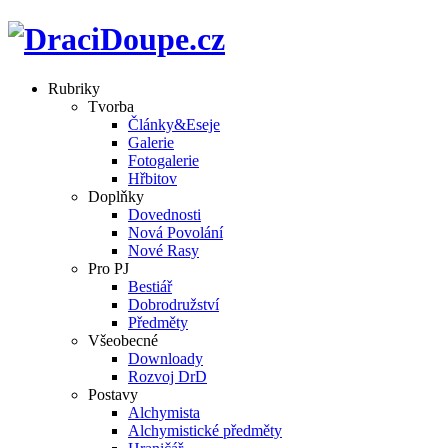
Rubriky
Tvorba
Články&Eseje
Galerie
Fotogalerie
Hřbitov
Doplňky
Dovednosti
Nová Povolání
Nové Rasy
Pro PJ
Bestiář
Dobrodružství
Předměty
Všeobecné
Downloady
Rozvoj DrD
Postavy
Alchymista
Alchymistické předměty