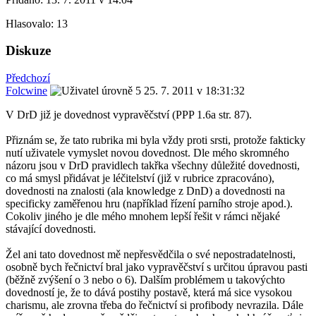
Hlasovalo:
13
Diskuze
Předchozí
Folcwine
25. 7. 2011 v 18:31:32
V DrD již je dovednost vypravěčství (PPP 1.6a str. 87).
Přiznám se, že tato rubrika mi byla vždy proti srsti, protože fakticky
nutí uživatele vymyslet novou dovednost. Dle mého skromného
názoru jsou v DrD pravidlech takřka všechny důležité dovednosti,
co má smysl přidávat je léčitelství (již v rubrice zpracováno),
dovednosti na znalosti (ala knowledge z DnD) a dovednosti na
specificky zaměřenou hru (například řízení parního stroje apod.).
Cokoliv jiného je dle mého mnohem lepší řešit v rámci nějaké
stávající dovednosti.
Žel ani tato dovednost mě nepřesvědčila o své nepostradatelnosti,
osobně bych řečnictví bral jako vypravěčství s určitou úpravou pasti
(běžně zvýšení o 3 nebo o 6). Dalším problémem u takovýchto
dovedností je, že to dává postihy postavě, která má sice vysokou
charismu, ale zrovna třeba do řečnictví si profibody nevrazila. Dále