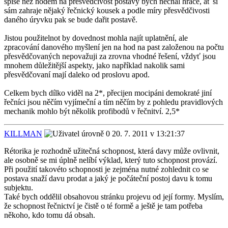
spíše než hodem na přesvědčivost postavy bych nechal hráče, ať si
sám zahraje nějaký řečnický kousek a podle míry přesvědčivosti
daného úryvku pak se bude dařit postavě.
Jistou použitelnot by dovednost mohla najít uplatnění, ale
zpracování danového myšlení jen na hod na past založenou na počtu
přesvědčovaných nepovažuji za zrovna vhodné řešení, vždyť jsou
mnohem důležitější aspekty, jako například nakolik sami
přesvědčovaní mají daleko od proslovu apod.
Celkem bych dílko viděl na 2*, přecijen mocipáni demokraté jiní
řečníci jsou něčím vyjímeční a tím něčím by z pohledu pravidlových
mechanik mohlo být několik profibodů v řečnitví. 2,5*
KILLMAN
20. 7. 2011 v 13:21:37
Rétorika je rozhodně užitečná schopnost, která davy může ovlivnit,
ale osobně se mi úplně nelíbí výklad, který tuto schopnost provází.
Při použití takovéto schopnosti je zejména nutné zohlednit co se
postava snaží davu prodat a jaký je počáteční postoj davu k tomu
subjektu.
Také bych oddělil obsahovou stránku projevu od její formy. Myslím,
že schopnost řečnictví je čistě o té formě a ještě je tam potřeba
někoho, kdo tomu dá obsah.