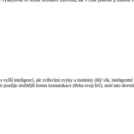
 vyšší inteligencí, ale zvířecími zvyky a instinkty (lítý vlk, inteligentn
ře použije složitější formu komunikace (třeba svoji řeč), není tato doved