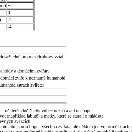
ňmi)
+2
0
)
-2
-4
edosažitelné pro mezidruhový vztah.
anoidy a domácími zvířaty
o, domácí zvíře x neznámý humanoid
umanoid (strach zvířete)
ak některé silnější city vůbec nezná a ani nechápe.
ivot (například labutě) a matky, které se starají o mláďata.
 pevných svazcích.
to citu jsou schopna všechna zvířata, ale některá jen ve formě strachu
 vyskytovat ve formě bezhlavé zuřivosti, ale v čisté podobě ji mohou vní