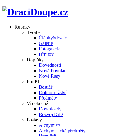
Rubriky
Tvorba
Články&Eseje
Galerie
Fotogalerie
Hřbitov
Doplňky
Dovednosti
Nová Povolání
Nové Rasy
Pro PJ
Bestiář
Dobrodružství
Předměty
Všeobecné
Downloady
Rozvoj DrD
Postavy
Alchymista
Alchymistické předměty