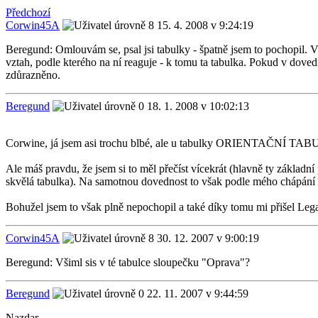
Předchozí
Corwin45A
15. 4. 2008 v 9:24:19
Beregund: Omlouvám se, psal jsi tabulky - špatně jsem to pochopil. V 
vztah, podle kterého na ní reaguje - k tomu ta tabulka. Pokud v doved
zdůrazněno.
Beregund
18. 1. 2008 v 10:02:13
Corwine, já jsem asi trochu blbé, ale u tabulky ORIENTAČNÍ TABU
Ale máš pravdu, že jsem si to měl přečíst vícekrát (hlavně ty základní
skvělá tabulka). Na samotnou dovednost to však podle mého chápání vl
Bohužel jsem to však plně nepochopil a také díky tomu mi přišel Lega
Corwin45A
30. 12. 2007 v 9:00:19
Beregund: Všiml sis v té tabulce sloupečku "Oprava"?
Beregund
22. 11. 2007 v 9:44:59
Nazdar.