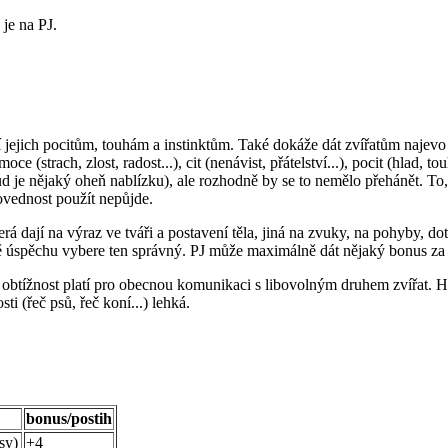
 je na PJ.
mí jejich pocitům, touhám a instinktům. Také dokáže dát zvířatům naje
e (strach, zlost, radost...), cit (nenávist, přátelství...), pocit (hlad, t
kud je nějaký oheň nablízku), ale rozhodně by se to nemělo přehánět. To
ovednost použít nepůjde.
dají na výraz ve tváři a postavení těla, jiná na zvuky, na pohyby, dot
ě úspěchu vybere ten správný. PJ může maximálně dát nějaký bonus za k
í obtížnost platí pro obecnou komunikaci s libovolným druhem zvířat.
ti (řeč psů, řeč koní...) lehká.
bonus/postih
sy)
+4