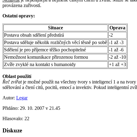
provázena zuřivostí.
Ostatní opravy:
Situace
Oprava
Postava obsah sdělení předstírá
-2
Postava sděluje několik rozličných věcí těsně po sobě
-1 až -3
Sdělení je pro příjemce těžko pochopitelné
-1 až -6
Nemožnost komunikace přirozenou formou
-2 až -10
Zvíře zvyklé na kontakt s humanoidy
+1 až +3
Oblast použití
Řeč zvířat
je možné použít na všechny tvory s inteligencí 1 a na tvory s
sdělování a čtení citů, pocitů, emocí a invektiv. Pokud inteligentní zví
Autor:
Legar
Přidáno:
29. 10. 2007 v 21.45
Hlasovalo:
22
Diskuze