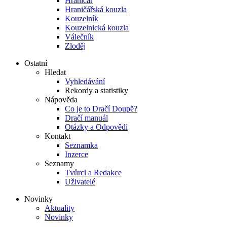
Hraničář
Hraničářská kouzla
Kouzelník
Kouzelnická kouzla
Válečník
Zloděj
Ostatní
Hledat
Vyhledávání
Rekordy a statistiky
Nápověda
Co je to Dračí Doupě?
Dračí manuál
Otázky a Odpovědi
Kontakt
Seznamka
Inzerce
Seznamy
Tvůrci a Redakce
Uživatelé
Novinky
Aktuality
Novinky