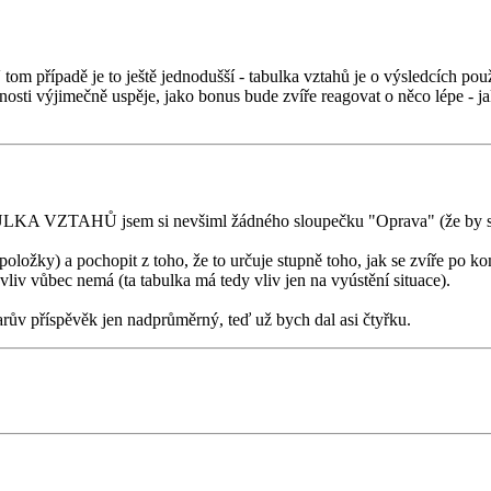
tom případě je to ještě jednodušší - tabulka vztahů je o výsledcích pou
nosti výjimečně uspěje, jako bonus bude zvíře reagovat o něco lépe - j
LKA VZTAHŮ jsem si nevšiml žádného sloupečku "Oprava" (že by se 
 položky) a pochopit z toho, že to určuje stupně toho, jak se zvíře po k
iv vůbec nemá (ta tabulka má tedy vliv jen na vyústění situace).
rův příspěvěk jen nadprůměrný, teď už bych dal asi čtyřku.