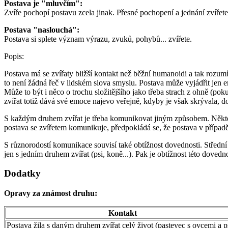
Postava je "mluvčím":
Zvíře pochopí postavu zcela jinak. Přesné pochopení a jednání zvířete
Postava "naslouchá":
Postava si splete význam výrazu, zvuků, pohybů... zvířete.
Popis:
Postava má se zvířaty bližší kontakt než běžní humanoidi a tak rozu
to není žádná řeč v lidském slova smyslu. Postava může vyjádřit jen emoc
Může to být i něco o trochu složitějšího jako třeba strach z ohně (po
zvířat totiž dává své emoce najevo veřejně, kdyby je však skrývala, d
S každým druhem zvířat je třeba komunikovat jiným způsobem. Některá 
postava se zvířetem komunikuje, předpokládá se, že postava v případ
S různorodostí komunikace souvisí také obtížnost dovednosti. Středn
jen s jedním druhem zvířat (psi, koně...). Pak je obtížnost této dovednos
Dodatky
Opravy za známost druhu:
Kontakt
Postava žila s daným druhem zvířat celý život (pastevec s ovcemi a p