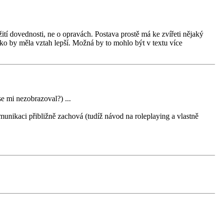
žití dovednosti, ne o opravách. Postava prostě má ke zvířeti nějaký
ako by měla vztah lepší. Možná by to mohlo být v textu více
mi nezobrazoval?) ...
omunikaci přibližně zachová (tudíž návod na roleplaying a vlastně