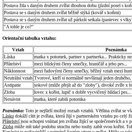
Postava žila s daným druhem zvířat dlouhou dobu (jízdní posel s ko
Postava se s daným druhem zvířat běžně stýká (kovář s koňmi)
Postava se s daným druhem zvířat už párkrát setkala (pastevec s vlky
"A tohle je co?"
Orientační tabulka vztahu:
Vztah
Poznámka
Láska
matka x potomek, partner x partnerka... Prakticky n
Přátelství
mezi blízkými členy smečky, hraničář a jeho pes...
Náklonnost
mezi řadovými členy smečky, běžný vztah mezi hum
Neutrální vztah
Tvorové, kteří si normálně nevšímají jeden druhéh
Antipatie
sokové (může přejít až do "zloby"), divoké zvíře x h
Zloba
lovec x kořist, lupič x dobře vycvičený hlídací pes...
Nenávist
matka, které zabili potomka
Poznámka:
Toto je nejširší možný rozsah vztahů. Většina zvířat se vš
Lásku
dokáží cítit je zvířata, která žijí v partnerském vztahu po celý ž
Přátelství
jsou schopni vnímat jen zvířata žijící se společenstvích a v
Zloba
může mít také podobu strachu nebo touhy zabít svou kořist. Toho
Nenávist
je nejkrajnější a nejméně častým citem u zvířat. Může se také