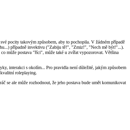
vo své pocity takovým způsobem, aby to pochopila. V žádném případě
ouhu...) případně invektivu ("Zabiju tě!", "Zmiz!", "Nech mě být!"...).
, co může postava "říci", může také u zvířat vypozorovat. Většina
yky, interakci s okolím... Pro pravidla není důležité, jakým způsobem
valitní roleplaying.
 Hráč se ale může rozhodnout, že jeho postava bude umět komunikovat