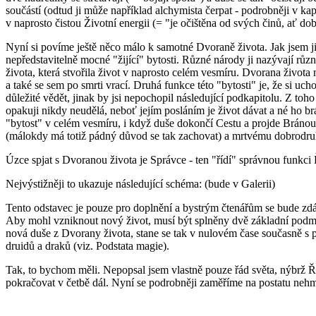
součástí (odtud ji může například alchymista čerpat - podrobněji v ka
v naprosto čistou Životní energii (= "je očištěna od svých činů, ať do
Nyní si povíme ještě něco málo k samotné Dvoraně života. Jak jsem ji
nepředstavitelně mocné "žijící" bytosti. Různé národy ji nazývají rů
života, která stvořila život v naprosto celém vesmíru. Dvorana života 
a také se sem po smrti vrací. Druhá funkce této "bytosti" je, že si u
důležité vědět, jinak by jsi nepochopil následující podkapitolu. Z toho
opakuji nikdy neudělá, neboť jejím posláním je život dávat a né ho brá
"bytost" v celém vesmíru, i když duše dokončí Cestu a projde Bránou).
(málokdy má totiž pádný důvod se tak zachovat) a mrtvému dobrodruh
Úzce spjat s Dvoranou života je Správce - ten "řídí" správnou funkci
Nejvýstižněji to ukazuje následující schéma: (bude v Galerii)
Tento odstavec je pouze pro doplnění a bystrým čtenářům se bude zdát
Aby mohl vzniknout nový život, musí být splněny dvě základní podmínk
nová duše z Dvorany života, stane se tak v nulovém čase současně s po
druidů a draků (viz. Podstata magie).
Tak, to bychom měli. Nepopsal jsem vlastně pouze řád světa, nýbrž Řá
pokračovat v četbě dál. Nyní se podrobněji zaměříme na postatu nehm