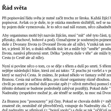
Řád světa
Při popisování řádu světa je nutné začít trochu ze široka. Každá žijí
popisovat. Avšak co je duše, to je otázka mnohem složitější, než se na
by pojem duše vymezovala. Je to něco nad náš rozum, něco záhadnéh
Aby organismus mohl být nazván žijícím, musí "mít" obě tyto části, tj.
přízraky, duchové, bohové a pod). Označujeme je souhrnným pojmem 
duše z Dvorany života (o Dvoraně života ale až níže). Vzniká tak nový
let, u jelenů 30 let, u draků několik tisíc let a může být "uměle" pr
života, nastává přirozená smrt. Délka "pobytu duše v těle" ale může b
Cestu (o Cestě ale až níže).
Nyní si povíme něco o tom, co se děje s tělem a duší po smrti. S tělem
nejlépe následující fráze, která zní asi takto: "Z prachu jsi vzešel a v
který se nazývá Cesta. Je známo, že pokud někdo ve fantazy světě zemře
Branou. Cesta má určitou délku, pro různé organismy různě dlouhou. Čí
chvíli po smrti je možné duši povolat zpět (= oživit mrtvého) pomocí 
(těmito dobami se budeme podrobněji zabývat později). Pokud duše "u
Nadreality (respektive možné je, ale téměř se neděje, tu moc má Dvoran
Za Branou jsou "posouzeny" její činy. Pokud se chovala dobře (= měl
zmateně zle, neutrálně zlé přesvědčení), vstupuje do Nadreality zla. Č
dvě nadreality se střetávají (= "bojují spolu") a duše se tak "očišťují