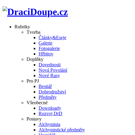
Rubriky
Tvorba
Články&Eseje
Galerie
Fotogalerie
Hřbitov
Doplňky
Dovednosti
Nová Povolání
Nové Rasy
Pro PJ
Bestiář
Dobrodružství
Předměty
Všeobecné
Downloady
Rozvoj DrD
Postavy
Alchymista
Alchymistické předměty