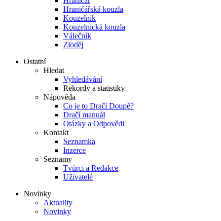
Hraničář
Hraničářská kouzla
Kouzelník
Kouzelnická kouzla
Válečník
Zloděj
Ostatní
Hledat
Vyhledávání
Rekordy a statistiky
Nápověda
Co je to Dračí Doupě?
Dračí manuál
Otázky a Odpovědi
Kontakt
Seznamka
Inzerce
Seznamy
Tvůrci a Redakce
Uživatelé
Novinky
Aktuality
Novinky