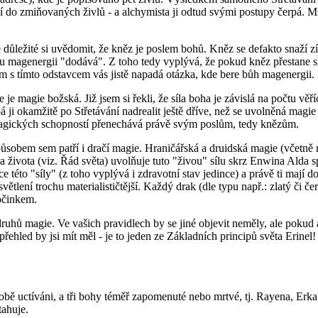
í do zmiňovaných živlů - a alchymista ji odtud svými postupy čerpá. Mn
ůležité si uvědomit, že kněz je poslem bohů. Kněz se defakto snaží zí
mu magenergii "dodává". Z toho tedy vyplývá, že pokud kněz přestane s
ím s tímto odstavcem vás jistě napadá otázka, kde bere bůh magenergii.
e magie božská. Již jsem si řekli, že síla boha je závislá na počtu věříc
ji okamžitě po Střetávání nadrealit ještě dříve, než se uvolněná magie "
a magických schopností přenechává právě svým poslům, tedy knězům.
působem sem patří i dračí magie. Hraničářská a druidská magie (včetně 
a života (viz. Řád světa) uvolňuje tuto "živou" sílu skrz Enwina Alda
této "síly" (z toho vyplývá i zdravotní stav jedince) a právě ti mají 
ětlení trochu materialističtější. Každý drak (dle typu např.: zlatý či če
počinkem.
druhů magie. Ve vašich pravidlech by se jiné objevit neměly, ale poku
přehled by jsi mít měl - je to jeden ze Základních principů světa Erinel!
bě uctíváni, a tři bohy téměř zapomenuté nebo mrtvé, tj. Rayena, Erka a
tahuje.