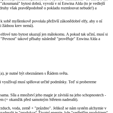
k "zkoumaná" bytost dobrá, vyvolá v ní Enwina Alda (to je vedlejší
brodruhy však pravděpodobně o pokladu rozmlouvat nebude!) a
a k sobě myšlenkově povolala přeživší zákonědobré elfy, aby o ní
li žádnou krev nemá).
lfové tuto bytost ukazují jen málokomu. A pokud tak učiní, musí si
. "Pevnost" takové přísahy následně "prověřuje" Enwina Alda a
l(a), je nutné být obeznámen s Řádem světa.
ji využívají musí splňovat určité podmínky. Teď si probereme
sama. Síla a množství jeho magie je závislá na jeho schopnostech -
lem (= okamžik před samotným Střetem nadrealit).
ň, vzduch, voda, země + "prázdno". Jelikož se nám systém alchymie v
 nadrealit je "produkce" Životní energie, kde "vedlejším produktem"