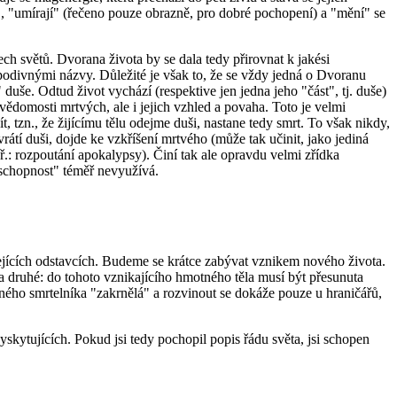
í", "umírají" (řečeno pouze obrazně, pro dobré pochopení) a "mění" se
ch světů. Dvorana života by se dala tedy přirovnat k jakési
 podivnými názvy. Důležité je však to, že se vždy jedná o Dvoranu
duše. Odtud život vychází (respektive jen jedna jeho "část", tj. duše)
vědomosti mrtvých, ale i jejich vzhled a povaha. Toto je velmi
t, tzn., že žijícímu tělu odejme duši, nastane tedy smrt. To však nikdy,
rátí duši, dojde ke vzkříšení mrtvého (může tak učinit, jako jediná
ř.: rozpoutání apokalypsy). Činí tak ale opravdu velmi zřídka
"schopnost" téměř nevyužívá.
zejících odstavcích. Budeme se krátce zabývat vznikem nového života.
a druhé: do tohoto vznikajícího hmotného těla musí být přesunuta
žného smrtelníka "zakrnělá" a rozvinout se dokáže pouze u hraničářů,
kytujících. Pokud jsi tedy pochopil popis řádu světa, jsi schopen