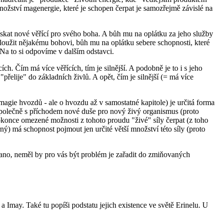
ožství magenergie, které je schopen čerpat je samozřejmě závislé na
skat nové věřící pro svého boha. A bůh mu na oplátku za jeho služby
loužit nějakému bohovi, bůh mu na oplátku sebere schopnosti, které
 Na to si odpovíme v dalším odstavci.
ích. Čím má více věřících, tím je silnější. A podobně je to i s jeho
přelije" do základních živlů. A opět, čím je silnější (= má více
magie hvozdů - ale o hvozdu až v samostatné kapitole) je určitá forma
 společně s příchodem nové duše pro nový živý organismus (proto
dokonce omezené možnosti z tohoto proudu "živé" síly čerpat (z toho
rný) má schopnost pojmout jen určité větší množství této síly (proto
d ano, neměl by pro vás být problém je zařadit do zmiňovaných
 Imay. Také tu popíši podstatu jejich existence ve světě Erinelu. U