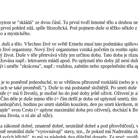
cí bytost se "skládá" ze dvou částí. Tu první tvoří hmotné tělo a druho
 první pohled zdá, spíše filozofická. Pod pojmem duše si těžko někdo z 
o a mystického.
 duši a tělo. Všechno živé ve světě Erinelu musí tuto podmínku splňovat.
živé organismy. Nový živý organismus vzniká početím (u rostlin oplo
 život. Duše v těle přetrvává vždy jen určitou dobu. Tato doba je různá
odlužována např.: lektvarem mládí apod. Po uplynutí této doby již není 
ýt i uměle "zkrácena", např.: vraždou, zabitím nebo zpopelněním těla a
 je to poměrně jednoduché, to se většinou přirozeně rozkládá (nebo je s
 prach se také proměníš."). Duše to má podstatně složitější. Po smrti duše
 (= má 0 životů), je možné ho do jisté doby ještě oživit. Oživení je al
m déle je duše mimo tělo (= čím delší je doba od uplynutí smrti), tím tě
ranhojičství, hodinu po smrti slabším kouzlem, den po smrti klerikem, 
jde" svou Cestu (= uplyne maximální doba pro oživení), dochází k Brá
a života, o ní ale až níže).
a zákonně dobré, zmateně dobré, neutrálně dobré a pod přesvědčení), v
istě neutrální duše "vyrovnávají" stavy, tzn., že pokud má Nadrealita z
 od svých hříchů", to má za následek dva důležité dopady. Za prvé: uvolňu