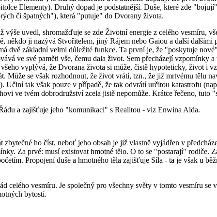
pitolce Elementy). Druhý dopad je podstatnější. Duše, které zde "bojuj
brých či špatných"), která "putuje" do Dvorany života.
ž výše uvedl, shromažďuje se zde Životní energie z celého vesmíru, vše
zně, někdo ji nazývá Stvořitelem, jiný Rájem nebo Gaiou a další dalšími
má dvě základní velmi důležité funkce. Ta první je, že "poskytuje nové" 
chovává ve své paměti vše, čemu dala život. Sem přecházejí vzpomínky a 
 všeho vyplývá, že Dvorana života si může, čistě hypoteticky, život i vzí
t. Může se však rozhodnout, že život vrátí, tzn., že již mrtvému tělu nav
 Učiní tak však pouze v případě, že tak odvrátí určitou katastrofu (nap
ovi ve tvém dobrodružství zcela jistě nepomůže. Krátce řečeno, tuto 
 Řádu a zajišťuje jeho "komunikaci" s Realitou - viz Enwina Alda.
 zbytečné ho číst, neboť jeho obsah je již vlastně vyjádřen v předchá
y. Za prvé: musí existovat hmotné tělo. O to se "postarají" rodiče. Z
četím. Propojení duše a hmotného těla zajišťuje Síla - ta je však u bě
d celého vesmíru. Je společný pro všechny světy v tomto vesmíru se vys
otných bytostí.