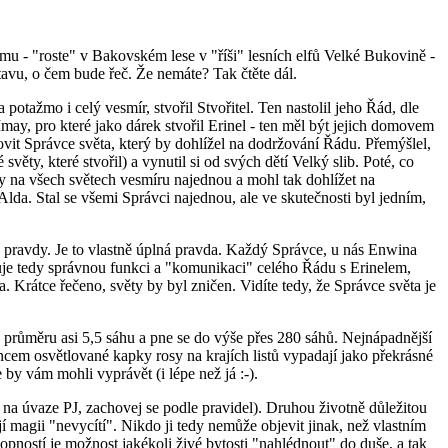
mu - "roste" v Bakovském lese v "říši" lesních elfů Velké Bukovině -
stavu, o čem bude řeč. Že nemáte? Tak čtěte dál.
 potažmo i celý vesmír, stvořil Stvořitel. Ten nastolil jeho Řád, dle
 Imay, pro které jako dárek stvořil Erinel - ten měl být jejich domovem
anovit Správce světa, který by dohlížel na dodržování Řádu. Přemýšlel,
věty, které stvořil) a vynutil si od svých dětí Velký slib. Poté, co
tedy na všech světech vesmíru najednou a mohl tak dohlížet na
lda. Stal se všemi Správci najednou, ale ve skutečnosti byl jedním,
d pravdy. Je to vlastně úplná pravda. Každý Správce, u nás Enwina
uje tedy správnou funkci a "komunikaci" celého Řádu s Erinelem,
. Krátce řečeno, světy by byl zničen. Vidíte tedy, že Správce světa je
průměru asi 5,5 sáhu a pne se do výše přes 280 sáhů. Nejnápadnější
uncem osvětlované kapky rosy na krajích listů vypadají jako překrásné
y vám mohli vyprávět (i lépe než já :-).
a úvaze PJ, zachovej se podle pravidel). Druhou životně důležitou
í magii "nevycítí". Nikdo ji tedy nemůže objevit jinak, než vlastním
opností je možnost jakékoli živé bytosti "nahlédnout" do duše, a tak