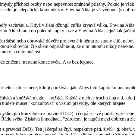
zlé úmysly příchozí osoby nebo nepevnost zmíněné přísahy. Pokud je vša
A poslední je telepatická komunikace. Enwina Alda je vševědoucí (s do
 elfy zachránila. Když v Jižní džungli zuřila krvavá válka, Enwina Ald
winu Aldu bránit do polední kapky krve a Enwina Alda stejně tak (ačko
štěstí nebo obrovské důvěře projevené k němu ze strany elfů, neboť e
motnou královnou či králem odpřísáhnout, že o ni nikomu nikdy neřekne
ínky na tuto událost.
e zničena, nastane konec světa. A to bez legrace.
inelu - kde se bere, kdo ji používá a jak. Abys tuto kapitolku pochopi
čářská a kněžská magie + božská. Každá z nich je trochu jiná a ti, kdo 
u budete muset "konzultovat" s vašimi pravidly, dle kterých hrajete.
lím jím kouzelníka z pravidel DrD) ji čerpá se své podstaty, ze sebe 
 Řádu světa. Získává ji meditací, "zdrojem" je napětí mezi dobrem a z
 pravidel DrD). Ten ji čerpá ze čtyř, respektive pěti, živlů - tj. ohe
to adrese), kde je popisováno pět živlů. Výsledkem samotného Střetávání