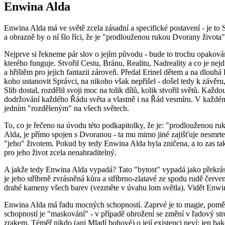
Enwina Alda
Enwina Alda má ve světě zcela zásadní a specifické postavení - je to
a obrazně by o ní šlo říci, že je "prodlouženou rukou Dvorany života"
Nejprve si řekneme pár slov o jejím původu - bude to trochu opakování, a
kterého funguje. Stvořil Cestu, Bránu, Realitu, Nadreality a co je nejd
a hřištěm pro jejich fantazii zároveň. Předal Erinel dětem a na dlouhá
koho ustanovit Správci, na nikoho však nepřišel - došel tedy k závěru, 
Slib dostal, rozdělil svoji moc na tolik dílů, kolik stvořil světů. Kaž
dodržování každého Řádu světa a vlastně i na Řád vesmíru. V každém s
jedním "rozděleným" na všech světech.
To, co je řečeno na úvodu této podkapitolky, že je: "prodlouženou ru
Alda, je přímo spojen s Dvoranou - ta mu mimo jiné zajišťuje nesmrt
"jeho" životem. Pokud by tedy Enwina Alda byla zničena, a to zas tak 
pro jeho život zcela nenahraditelný.
A jakže tedy Enwina Alda vypadá? Tato "bytost" vypadá jako překrás
je jeho stříbrně zvrásněná kůra a stříbrno-zlatavé ze spodu rudě červ
drahé kameny všech barev (vezměte v úvahu lom světla). Vidět Enwin
Enwina Alda má řadu mocných schopností. Zaprvé je to magie, poměrn
schopností je "maskování" - v případě ohrožení se změní v řadový stro
zrakem. Téměř nikdo (ani Mladí bohové) o její existenci neví: jen bak