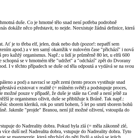
u nehmotná duše. Co je hmotné tělo snad není potřeba podrobně
nás dokáže něco představit, to nejde. Neexistuje žádná definice, která
 Ať je to třeba elf, jelen, drak nebo dub (pozor!: nepatří sem
zením apod.) a v ten samý okamžik v nulovém čase "přichází" i nová
 pro každý organismus. Např.: u lidí je průměrně 80 let, u elfů 600
duše schopná se v hmotném těle "udržet" a "odchází" zpět do Dvorany
pod. I v těchto případech se duše od těla odpoutá a vydává se na svou
páleno a pod) a navrací se zpět zemi (tento proces vystihuje snad
 přestává existovat v realitě (= reálném světě) a podstupuje proces,
e možné pouze v případě, že duše je stále na Cestě a není ještě za
žší je organismus oživit, duše se přibližuje k Bráně. Tak např.:
měsíc sborem kleriků, rok po smrti bohem, 5 let po smrti sborem bohů
ně. Jakmile "projde" Branou, není již možné oživení, vstoupila do
stupuje do Nadreality dobra. Pokud byla zlá (= měla zákonně zlé,
la více duší než Nadrealita dobra, vstupuje do Nadreality dobra. Tyto
je se magenergie, která přechází do pěti živlů a stává se jejich