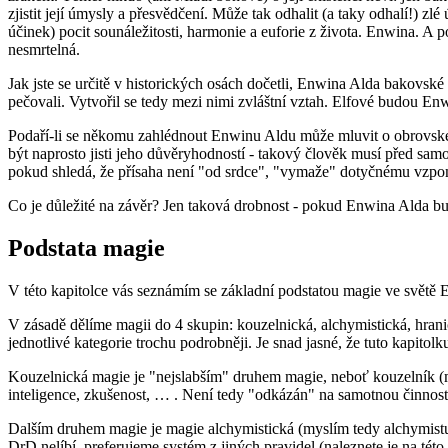
zjistit její úmysly a přesvědčení. Může tak odhalit (a taky odhalí!) 
účinek) pocit sounáležitosti, harmonie a euforie z života. Enwina. 
nesmrtelná.
Jak jste se určitě v historických osách dočetli, Enwina Alda bakovské
pečovali. Vytvořil se tedy mezi nimi zvláštní vztah. Elfové budou En
Podaří-li se někomu zahlédnout Enwinu Aldu může mluvit o obrovském 
být naprosto jisti jeho důvěryhodností - takový člověk musí před sa
pokud shledá, že přísaha není "od srdce", "vymaže" dotyčnému vzpom
Co je důležité na závěr? Jen taková drobnost - pokud Enwina Alda bud
Podstata magie
V této kapitolce vás seznámím se základní podstatou magie ve světě Er
V zásadě dělíme magii do 4 skupin: kouzelnická, alchymistická, hrani
jednotlivé kategorie trochu podrobněji. Je snad jasné, že tuto kapitolk
Kouzelnická magie je "nejslabším" druhem magie, neboť kouzelník (mys
inteligence, zkušenost, … . Není tedy "odkázán" na samotnou činnost
Dalším druhem magie je magie alchymistická (myslím tedy alchymistu z
DrD nelíbí, preferujeme systém z jiných pravidel (naleznete je na té