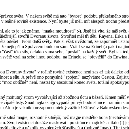
 Správce světa. V našem světě má tato "bytost" podobu překrásného stro
 v reálně rovině existence. Nyní byste již měli mít alespoň trochu před
le to je jak známo, "matka moudrosti" :-). Jistě již víte, že náš svět, a
ůležitější, stvořil Dvoranu života. Stvořitel měl tři děti, Rayena, Erka a
 léta odešel - tvořil další světy. Pak si však uvědomil, že zapomněl ust
že nejlepším Správcem bude on sám. Vrátil se na Erinel (a pak i na jiné s
dou "část" této síly, defakto sama sebe, "poslal" na každý svět. Byl tak 
větě vzal na sebe jinou podobu, na Erinelu se "převtělil" do Enwina A
kou Dvorany života" v reálně rovině existence není zas až tak daleko o
elnost a sílu. A právě ono pomyslné "spojení" nazýváme Cestou. Zajišť
"moc obtížné" není, nastal by absolutní konec světa, totální apokalypsa
ný mohutný strom vyvolávající až zbožnou úctu a bázeň. Kmen měří v 
ené cípaté listy. Snad nejkrásněji vypadá při východu slunce - ranním sl
u Aldu je vskutku nezapomenutelný zážitek! Elfové v Bakovském lese b
ě silná magie, rozhodně silnější, než magie mladého boha (nechávám n
m. Svoji existenci dokáže maskovat i po stránce magické - nikdo (!) jej
ovští elfové a několik vyvolených šťastlivců a (bohyně Imay). Třetí sch