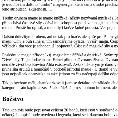
je uvolňování dalšího "druhu" magenergie, která sama o sobě přecház
jeho atributech, zkušenosti, … .
Třetím druhem magie je magie kněžská (někdy nazývaná mnišská). Je d
přenechává část své síly - dává mu schopnost používat magii a také 
mu dal. Prostě ho opustí, a mnohdy i kněze řádně potrestá. Ve spojen
Dalším důležitým druhem, ani ne tak pro hráče, ale spíše pro PJ, magie j
magií. Čím je bůh silnější, tím samozřejmě ovládá "vyšší" magii. Čerpá 
věřících), tím více je schopen jí "pojmout". Část své magické síly 
Poslední je magie přírodní - tj. magie hraničářská a druidská. Svým z
"živé" síly. Ta je dodávána na Erinel přímo z Dvorany života. Dvoran
nemůže život bez Enwina Alda existovat). Avšak některým je dáno více 
plyne síla druidů a hraničářů v podobě přírodní magie). U draků je vysv
jsou nejspíš tak obrovití) a tu také jednou za čas načerpají delším od
Tak to bychom měli, charakterizovali jsem se defakto pět základních 
kategorií. Tato kapitola zas až tak důležitá pro samotnou hru není, ale 
Božstvo
Tato kapitola bude popisovat celkem 20 bohů, kteří jsou v současné do
některých popisů bude uvedena i legenda, která se k danému bohu vz