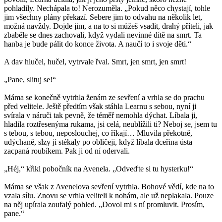
pohladily. Nechápala to! Nerozuměla. „Pokud něco chystají, tohle
jim všechny plány překazí. Sebere jim to odvahu na několik let,
možná navždy. Dojde jim, a na to si můžeš vsadit, drahý příteli, jak
zbaběle se dnes zachovali, když vydali nevinné dítě na smrt. Ta
hanba je bude pálit do konce života. A naučí to i svoje děti.“
A dav hlučel, hučel, vytrvale řval. Smrt, jen smrt, jen smrt!
„Pane, slituj se!“
Máma se konečně vytrhla ženám ze sevření a vrhla se do prachu
před velitele. Ještě předtím však stáhla Learnu s sebou, nyní ji
svírala v náruči tak pevně, že téměř nemohla dýchat. Líbala ji,
hladila roztřesenýma rukama, jsi celá, neublížili ti? Neboj se, jsem tu
s tebou, s tebou, neposlouchej, co říkají… Mluvila překotně,
udýchaně, slzy jí stékaly po obličeji, když líbala dceřina ústa
zacpaná roubíkem. Pak ji od ní odervali.
„Héj,“ křikl pobočník na Avenela. „Odveďte si tu hysterku!“
Máma se však z Avenelova sevření vytrhla. Bohové vědí, kde na to
vzala sílu. Znovu se vrhla veliteli k nohám, ale už neplakala. Pouze
na něj upírala zoufalý pohled. „Dovol mi s ní promluvit. Prosím,
pane.“