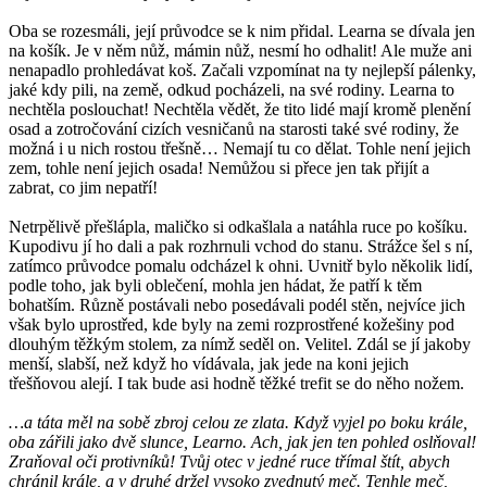
Oba se rozesmáli, její průvodce se k nim přidal. Learna se dívala jen
na košík. Je v něm nůž, mámin nůž, nesmí ho odhalit! Ale muže ani
nenapadlo prohledávat koš. Začali vzpomínat na ty nejlepší pálenky,
jaké kdy pili, na země, odkud pocházeli, na své rodiny. Learna to
nechtěla poslouchat! Nechtěla vědět, že tito lidé mají kromě plenění
osad a zotročování cizích vesničanů na starosti také své rodiny, že
možná i u nich rostou třešně… Nemají tu co dělat. Tohle není jejich
zem, tohle není jejich osada! Nemůžou si přece jen tak přijít a
zabrat, co jim nepatří!
Netrpělivě přešlápla, maličko si odkašlala a natáhla ruce po košíku.
Kupodivu jí ho dali a pak rozhrnuli vchod do stanu. Strážce šel s ní,
zatímco průvodce pomalu odcházel k ohni. Uvnitř bylo několik lidí,
podle toho, jak byli oblečení, mohla jen hádat, že patří k těm
bohatším. Různě postávali nebo posedávali podél stěn, nejvíce jich
však bylo uprostřed, kde byly na zemi rozprostřené kožešiny pod
dlouhým těžkým stolem, za nímž seděl on. Velitel. Zdál se jí jakoby
menší, slabší, než když ho vídávala, jak jede na koni jejich
třešňovou alejí. I tak bude asi hodně těžké trefit se do něho nožem.
…a táta měl na sobě zbroj celou ze zlata. Když vyjel po boku krále,
oba zářili jako dvě slunce, Learno. Ach, jak jen ten pohled oslňoval!
Zraňoval oči protivníků! Tvůj otec v jedné ruce třímal štít, abych
chránil krále, a v druhé držel vysoko zvednutý meč. Tenhle meč,