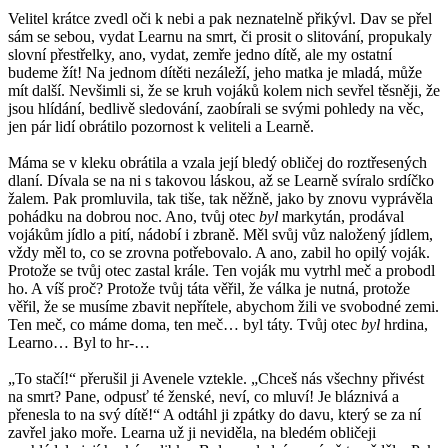
Velitel krátce zvedl oči k nebi a pak neznatelně přikývl. Dav se přel
sám se sebou, vydat Learnu na smrt, či prosit o slitování, propukaly
slovní přestřelky, ano, vydat, zemře jedno dítě, ale my ostatní
budeme žít! Na jednom dítěti nezáleží, jeho matka je mladá, může
mít další. Nevšimli si, že se kruh vojáků kolem nich sevřel těsněji, že
jsou hlídání, bedlivě sledování, zaobírali se svými pohledy na věc,
jen pár lidí obrátilo pozornost k veliteli a Learně.
Máma se v kleku obrátila a vzala její bledý obličej do roztřesených
dlaní. Dívala se na ni s takovou láskou, až se Learně svíralo srdíčko
žalem. Pak promluvila, tak tiše, tak něžně, jako by znovu vyprávěla
pohádku na dobrou noc. Ano, tvůj otec
byl
markytán, prodával
vojákům jídlo a pití, nádobí i zbraně. Měl svůj vůz naložený jídlem,
vždy měl to, co se zrovna potřebovalo. A ano, zabil ho opilý voják.
Protože se tvůj otec zastal krále. Ten voják mu vytrhl meč a probodl
ho. A víš proč? Protože tvůj táta věřil, že válka je nutná, protože
věřil, že se musíme zbavit nepřítele, abychom žili ve svobodné zemi.
Ten meč, co máme doma, ten meč… byl táty. Tvůj otec
byl
hrdina,
Learno… Byl to hr-…
„To stačí!“ přerušil ji Avenele vztekle. „Chceš nás všechny přivést
na smrt? Pane, odpusť té ženské, neví, co mluví! Je bláznivá a
přenesla to na svý dítě!“ A odtáhl ji zpátky do davu, který se za ní
zavřel jako moře. Learna už ji neviděla, na bledém obličeji