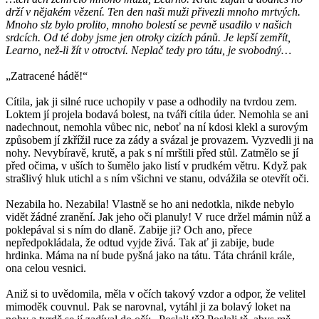
drží v nějakém vězení. Ten den naši muži přivezli mnoho mrtvých.
Mnoho slz bylo prolito, mnoho bolestí se pevně usadilo v našich
srdcích. Od té doby jsme jen otroky cizích pánů. Je lepší zemřít,
Learno, než-li žít v otroctví. Neplač tedy pro tátu, je svobodný…
„Zatracené hádě!“
Cítila, jak ji silné ruce uchopily v pase a odhodily na tvrdou zem.
Loktem jí projela bodavá bolest, na tváři cítila úder. Nemohla se ani
nadechnout, nemohla vůbec nic, neboť na ní kdosi klekl a surovým
způsobem jí zkřížil ruce za zády a svázal je provazem. Vyzvedli ji na
nohy. Nevybíravě, krutě, a pak s ní mrštili před stůl. Zatmělo se jí
před očima, v uších to šumělo jako listí v prudkém větru. Když pak
strašlivý hluk utichl a s ním všichni ve stanu, odvážila se otevřít oči.
Nezabila ho. Nezabila! Vlastně se ho ani nedotkla, nikde nebylo
vidět žádné zranění. Jak jeho oči planuly! V ruce držel mámin nůž a
poklepával si s ním do dlaně. Zabije ji? Och ano, přece
nepředpokládala, že odtud vyjde živá. Tak ať ji zabije, bude
hrdinka. Máma na ní bude pyšná jako na tátu. Táta chránil krále,
ona celou vesnici.
Aniž si to uvědomila, měla v očích takový vzdor a odpor, že velitel
mimoděk couvnul. Pak se narovnal, vytáhl ji za bolavý loket na