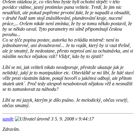
Ovšem otázkou je, co všechno byste byli ochotni strpět: v této
povídce vidíme, jasný protimluv pana velitele. Tvrdí, že jim nic
neudělali, ale pokud popřeme prvotní fakt, že je napadli a obsadili,
v druhé řadě tam stojí znásilňování, plundrování kraje, nucené
práce,... Ovšem nikde není zmínka, že by se tomu někdo postavil, že
by se někdo ozval. Tyto parametry mi silně připomínají českou
povahu...
Co se týče popisu postav, autorka ho zvládla mistrně: není to
jednobarevné, ani dvoubravné... Je tu voják, který by si vzal třešně,
ale je smutný, že nedostane, přesto neprosí ani za ochutnávka, ani si
násilím nechce nějakou vzít? Vždyť, kdo by to zjistil?
Líbí se mi, jak veliteli nikdo neodporuje, přestože ukazuje jak je
nelidský, jaký je to manipulátor etc. Obzvláště se mi líbí, že lidé staví
věže proti vlastním lidem, potají hovoří o jakémsi odboji, ale přitom
skutek utek´. Proč tedy alespoň nesabotovali nějakou věž a nesnažili
se to zamaskovat za náhodu?
Líbí se mi jazyk, kterým je dílo psáno. Je melodický, občas veselý,
občas smutný.
sanife
5. 9. 2008 v 9:44:17
Zdravím.