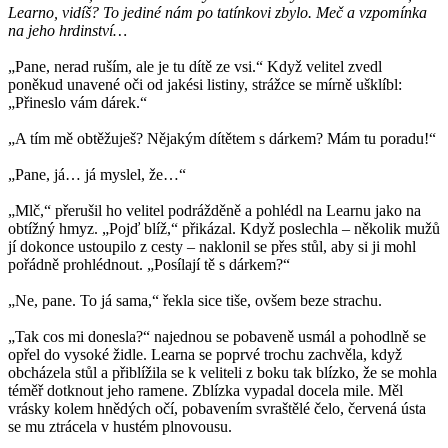
Learno, vidíš? To jediné nám po tatínkovi zbylo. Meč a vzpomínka
na jeho hrdinství…
„Pane, nerad ruším, ale je tu dítě ze vsi.“ Když velitel zvedl
poněkud unavené oči od jakési listiny, strážce se mírně ušklíbl:
„Přineslo vám dárek.“
„A tím mě obtěžuješ? Nějakým dítětem s dárkem? Mám tu poradu!“
„Pane, já… já myslel, že…“
„Mlč,“ přerušil ho velitel podrážděně a pohlédl na Learnu jako na
obtížný hmyz. „Pojď blíž,“ přikázal. Když poslechla – několik mužů
jí dokonce ustoupilo z cesty – naklonil se přes stůl, aby si ji mohl
pořádně prohlédnout. „Posílají tě s dárkem?“
„Ne, pane. To já sama,“ řekla sice tiše, ovšem beze strachu.
„Tak cos mi donesla?“ najednou se pobaveně usmál a pohodlně se
opřel do vysoké židle. Learna se poprvé trochu zachvěla, když
obcházela stůl a přiblížila se k veliteli z boku tak blízko, že se mohla
téměř dotknout jeho ramene. Zblízka vypadal docela mile. Měl
vrásky kolem hnědých očí, pobavením svraštělé čelo, červená ústa
se mu ztrácela v hustém plnovousu.