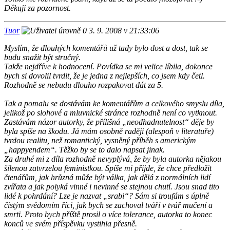
Děkuji za pozornost.
Tuor
3. 9. 2008 v 21:33:06
Myslím, že dlouhých komentářů už tady bylo dost a dost, tak se
budu snažit být stručný.
Takže nejdříve k hodnocení. Povídka se mi velice líbila, dokonce
bych si dovolil tvrdit, že je jedna z nejlepších, co jsem kdy četl.
Rozhodně se nebudu dlouho rozpakovat dát za 5.
Tak a pomalu se dostávám ke komentářům a celkového smyslu díla,
jelikož po slohové a mluvnické stránce rozhodně není co vytknout.
Zastávám názor autorky, že přílišná „neodhadnutelnost“ děje by
byla spíše na škodu. Já mám osobně raději (alespoň v literatuře)
tvrdou realitu, než romantický, vysněný příběh s americkým
„happyendem“. Těžko by se to dalo napsat jinak.
Za druhé mi z díla rozhodně nevyplývá, že by byla autorka nějakou
šílenou zatvrzelou feministkou. Spíše mi přijde, že chce předložit
čtenářům, jak hrůzná může být válka, jak dělá z normálních lidí
zvířata a jak polyká vinné i nevinné se stejnou chutí. Jsou snad tito
lidé k pohrdání? Lze je nazvat „srabi“? Sám si troufám s úplně
čistým svědomím říci, jak bych se zachoval tváří v tvář mučení a
smrti. Proto bych příště prosil o více tolerance, autorka to konec
konců ve svém příspěvku vystihla přesně.