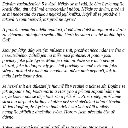
Dávám zasloužených 5 hvězd. Někdy se mi zdá, že čím Lyrie napíše
kratší dílo, tím větší má emocionální náboj. Někdy se divím, proč už
se mi nedostala do rukou nějaká její knížka. Když už se prodává i
taková Neomilnerová, tak proč ne Lyrie?
A protože nemohu udělit reputaci, dodávám další imaginární hvězdu
za výbornou obhajobu svého díla, která by sama o sobě mohla být v
ČaE.
Jsou povídky, díky kterým můžeme snít, prožívat něco nádherného a
neskutečného. Záleží jen na míře naší fantazie. A potom jsou
povídky jaké píše Lyrie. Mám je ráda, protože se v nich nebojí
ukázat, jaké to doopravdy je... Její povídky ve mně uvíznou jako
střep a pokud si z nich nic neodnesu, ničím mně nepoučí, tak to
měla Lyrie špatný den...
Je hezké snít ale důležité je hlavně žít v realitě a učit se žít. Bojíme se
jak dopadne boj Voldemorta a Harryho a přitom zapomínáme na
to, že kolem nás se děje tolik zla a příkoří... Proč raději prožíváme
strach a utrpení s hrdiny v knížce než se skutečnými lidmi? Nevím...
Já jen doufám, že Lyrie se bude držet starších reálií a nikdy
nenapíše příběh z dnešního světa. Horory jsem přestala číst už
dávno.
Toliko mé rozvláčné psaní, když už se tu počalo filozofovat :-)