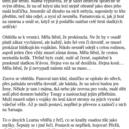
utrhl pár třešní. Máma vyprávěla, že je sázel dědeček společně se
svým dědou, že na ně kdysi táta lezl stejně obratně jako dnes jeho
malá holčička. Jenomže už dlouho na nich nebyla, naposledy to léto
předtím, než táta odjel, a nyní už nesměla. Pamatovala si, jak ji bral
na ramena a smál se, když se jí podařilo natrhat celé hrsti sladkých
srdíček!
Ohlédla se k vesnici. Měla štěstí, že proklouzla. Ne že by v osadě
platil zákaz vycházení, ale každý, kdo šel ven či dovnitř, se musel
prokázat hlídkujícím vojákům. Nikdo nesměl odejít s celou rodinou,
aspoň jeden člen vždy musel zůstat doma. Měla štěstí, že cestou
neztratila košík. Třešně byly zralé, rudé až černé, naplněné k
prasknutí sladkou šťávou. Hejna vos na ně dorážela. Hejna kosů…
Měla štěstí, že jí nevypadl mámin nůž na maso…
Znovu se ohlédla. Panoval tam klid, sluníčko se opíralo do střech,
přes palisádu neviděla dovnitř, ale hádala, že na návsi budou jen
ženy. Někde je tam i máma, tká nebo jde zrovna pro vodu, malé děti
sedí před domem babičky Tongy a naslouchají jejím příběhům.
Muži museli odjet s vojáky do lesů kácet stromy na jejich vysoké
válečné věže. Až je muži postaví, nepřítel je převeze a zaútočí z nich
na Sarsagu.
To o útocích Learna věděla z řečí, co se kradly osadou tiše jako
myšky. Šeptaly se i jiné řeči. Postavit se nepříteli, bojovat! Přežít,