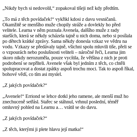
„Nikdy bych si nedovolil,“ zopakoval tišeji než kdy předtím.
„To má z těch povídaček!“ vykřikl kdosi z davu vesničanů.
Okamžitě se menšího muže chopily stráže a dovlekly ho před
velitele. Learna v něm poznala Avenela, dalšího muže z rady
starších, která se někdy scházela tajně u nich doma, nebo si posílala
po dětech krátké zprávy. Sama někdy donesla vzkaz ve vědru na
vodu. Vzkazy se předávaly tajně, všichni spolu mluvili tiše, přeli se
o vzpourách nebo poslušnosti veliteli – náročné řeči, Learna jim
skoro nikdy nerozuměla, pouze vycítila, že většina z nich je proti
podrobení se nepříteli. Avenele však byl jedním z těch, co chtěli
spolupracovat a dostat zpátky aspoň trochu moci. Tak to aspoň říkal,
bohové vědí, co tím asi myslel.
„Z jakých povídaček?“
„Avenele!“ Erriond se lehce dotkl jeho ramene, ale menší muž ho
znechuceně setřásl. Stařec se stáhnul, vrhnul poslední, téměř
omluvný pohled na Learnu a… vrátil se do davu.
„Z jakých povídaček?“
„Z těch, kterými ji plete hlavu její matka!“