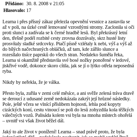
Přidáno:
30. 8. 2008 v 21:05
Hlasovalo:
17
Learna i přes přísný zákaz přelezla opevnění vesnice a zastavila se
až v poli, na úzké cestě lemované vzrostlými stromy. Zaclonila si oči
proti slunci a zadívala se k černé hradbě lesů. Byl překrásný letní
den, třešně podél rozbité cesty zrovna dozrávaly, skrz husté listy
prosvítaly sladké srdcovky. Ptačí písně vzlétaly k nebi, výš a výš až
do bílých načechraných obláčků, až tam, kde zářilo slunce a
rozesílalo tisíce paprsků do všech stran. Nedaleko šuměla řeka,
Learna si okamžitě představila své bosé nožky ponořené v ledové,
jiskřivé vodě, dokonce skoro cítila, jak se jí o lýtko otřela neposedná
ryba.
Nikdy by neřekla, že je válka.
Přesto byla, zuřila v zemi celé měsíce, a ani svěže zelená tráva dravě
se deroucí z udusané země nedokázala zakrýt její hrůzné následky.
Pole, ještě včera se vlnící příslibem hojnosti, lehla pod kopyty
cizáckých koní, cestu vinoucí se poli do lesů zohyzdila kola těžkých
válečných vozů. Palisáda kolem vsi byla na mnoha místech ohořelá
– uvnitř vsi však život běžel dál.
Jaký to ale život v ponížení! Learna – snad právě proto, že byla