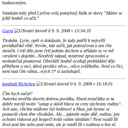
hodnoceným.
Smekám tedy před Lyrčou svůj pomylsný širák se slovy "
Máme se
ještě hodně co učit."
Gurni
9. 9. 2008 v 13:34:35
Tleskám. Lyrie, opět si dokázala, že tady patříš k nejvyšší
povídkářské elitě. Nevím, kde začít, jak pokračovat a ani čím
skončit. Celé dílo jsem četl jedním dechem a střídalo se ve mě
vzrušení s dojetím...Neotřelý nápad, mistrnné zpracování a
neskutečná poutavost. Obzvlášť hodně oceňuji prokládání děje
příběhem o otci, dává povídce něco....něco zvláštního. Není co říct,
není nad čím váhat...svých 5* si zasluhuješ.
kardinál Richelieu
6. 9. 2008 v 16:18:01
Čím bych začal?
Autorka stvořila docela dobrou povídku. Hned zezačátku se tu
dobře rozvíjí motiv "ustup a skloň hlavu za ceny záchrany rodiny".
Ach ano, všichni můžeme být hrdinové a říkat, jak bysme se
postavili všem těm všivákům. Ale... jakmile máte dítě, rodinu: jste
ochotni riskovat její bezpečí kvůli vašim ideálům? Není rozdíl žít
život pod tím nebo pod oním, ale je rozdíl žít s rodinou a bez ní.