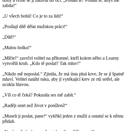
nohy a tvrdě se jí zadíval do očí: „Poslali tě? Poslali tě, abys mě
zabila!“
„U všech bohů! Co je to za lidi!“
„Posílají dítě dělat mužskou práci!“
„Dítě!“
„Malou holku!“
„Mlčte!“ zavrčel velitel na přítomné, kteří kolem něho a Learny
vytvořili kruh. „Kdo tě poslal? Tak mluv!“
„Nikdo mě neposlal.“ Zjistila, že má ústa plná krve, že se jí špatně
mluví. Velitel natáhl ruku, aby jí vytékající krev ze rtů setřel, ale
ucukla hlavou.
„Víš co tě čeká? Pokusila ses mě zabít.“
„Raději smrt než život v ponížení!“
„Museli ji poslat, pane!“ vykřikl jeden z mužů a ostatní se k němu
přidali.