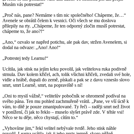
Musím vás potrestat!“
„Proč nás, pane? Nemáme s tím nic společného! Chápeme, že…“
Avenele se obrátil čelem k vesnici. Oči všech se mu doslova
přilepily na rty. „Chápeme, že ten odporný zločin musíš potrestat,
chápeme to, že ano?!“
„Ano,“ ozvalo se napřed potichu, ale pak dav, stržen Avenelem, si
dodal na odvaze: „Ano! Ano!“
„Potrestej tedy Learnu!“
Ucítila, jak stisk na jejím krku povolil, jak velitelova ruka podivně
strnula. Dav kolem křičel, ach, tolik všichni křičeli, zvedali své hole,
vidle a hrábě, dupali do země, pískali a pak se z davu vzneslo slovo
smrt, smrt Learně, smrt, na popraviště s ní!
„Oni to myslí vážně,“ velitelův pobočník se ohromeně podíval na
svého pána. Ten mu pohled zachmuřeně vrátil. „Pane, ve vší úctě k
vám, to dítě je pouze zmanipulované. Ty řeči – raději smrt než život
v ponížení, či jak to řeklo – muselo slyšet právě zde. V téhle vsi!
Něco se tu děje, něco chystají, cítím to.“
„Vyhovíme jim,“ řekl velitel nebývale tvrdě. Jeho stisk náhle
povolil, Learna ucítila, jak ji jeho prsty jemně, skoro něžně