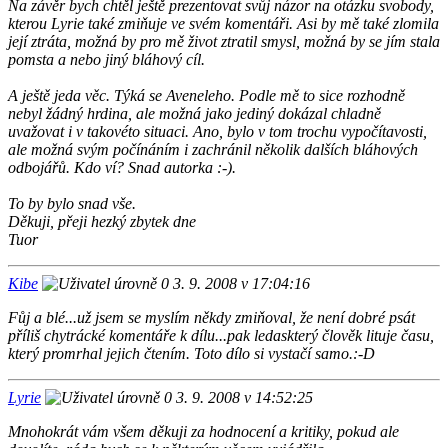
Na závěr bych chtěl ještě prezentovat svůj názor na otázku svobody,
kterou Lyrie také zmiňuje ve svém komentáři. Asi by mě také zlomila
její ztráta, možná by pro mě život ztratil smysl, možná by se jím stala
pomsta a nebo jiný bláhový cíl.
A ještě jeda věc. Týká se Aveneleho. Podle mě to sice rozhodně
nebyl žádný hrdina, ale možná jako jediný dokázal chladně
uvažovat i v takovéto situaci. Ano, bylo v tom trochu vypočítavosti,
ale možná svým počínáním i zachránil několik dalších bláhových
odbojářů. Kdo ví? Snad autorka :-).
To by bylo snad vše.
Děkuji, přeji hezký zbytek dne
Tuor
Kibe
3. 9. 2008 v 17:04:16
Fůj a blé...už jsem se myslím někdy zmiňoval, že není dobré psát
příliš chytrácké komentáře k dílu...pak ledaskterý člověk lituje času,
který promrhal jejich čtením. Toto dílo si vystačí samo.:-D
Lyrie
3. 9. 2008 v 14:52:25
Mnohokrát vám všem děkuji za hodnocení a kritiky, pokud ale