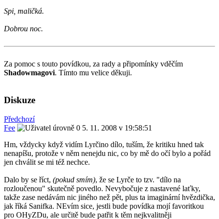
Spi, maličká.
Dobrou noc.
Za pomoc s touto povídkou, za rady a připomínky vděčím
Shadowmagovi
. Tímto mu velice děkuji.
Diskuze
Předchozí
Fee
5. 11. 2008 v 19:58:51
Hm, vždycky když vidím Lyrčino dílo, tuším, že kritiku hned tak
nenapíšu, protože v něm nenejdu nic, co by mě do očí bylo a pořád
jen chválit se mi též nechce.
Dalo by se říct,
(pokud smím)
, že se Lyrče to tzv. "dílo na
rozloučenou" skutečně povedlo. Nevybočuje z nastavené laťky,
takže zase nedávám nic jiného než pět, plus ta imaginární hvězdička,
jak říká Sanifka. NEvím sice, jestli bude povídka mojí favoritkou
pro OHyZDu, ale určitě bude patřit k těm nejkvalitněji