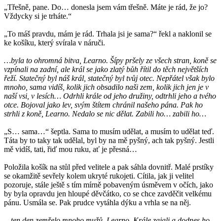
„Třešně, pane. Do… donesla jsem vám třešně. Máte je rád, že jo?
Vždycky si je trháte.“
„To máš pravdu, mám je rád. Trhala jsi je sama?“ řekl a naklonil se
ke košíku, který svírala v náruči.
…byla to ohromná bitva, Learno. Šípy pršely ze všech stran, koně se
vzpínali na zadní, ale král se jako zlatý bůh řítil do těch největších
řeží. Statečný byl náš král, statečný byl tvůj otec. Nepřátel však bylo
mnoho, sama vidíš, kolik jich obsadilo naši zem, kolik jich jen je v
naší vsi, v lesích… Odrhli krále od jeho družiny, odtrhli jeho a tvého
otce. Bojoval jako lev, svým štítem chránil našeho pána. Pak ho
strhli z koně, Learno. Nedalo se nic dělat. Zabili ho… zabili ho…
„S… sama…“ šeptla. Sama to musím udělat, a musím to udělat teď.
Táta by to taky tak udělal, byl by na mě pyšný, ach tak pyšný. Jestli
mě vidíš, tati, řiď mou ruku, ať je přesná…
Položila košík na stůl před velitele a pak sáhla dovnitř. Malé prstíky
se okamžitě sevřely kolem ukryté rukojeti. Cítila, jak ji velitel
pozoruje, stále ještě s tím mírně pobaveným úsměvem v očích, jako
by byla opravdu jen hloupé děvčátko, co se chce zavděčit velkému
pánu. Usmála se. Pak prudce vytáhla dýku a vrhla se na něj.
…ten den zemřelo mnoho mužů, Learno. Krále zajali a dodnes ho