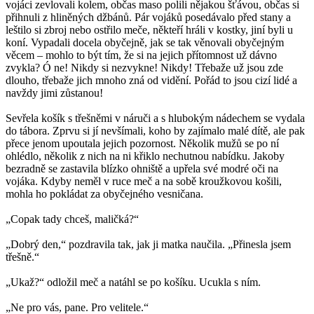
vojáci zevlovali kolem, občas maso polili nějakou šťávou, občas si
přihnuli z hliněných džbánů. Pár vojáků posedávalo před stany a
leštilo si zbroj nebo ostřilo meče, někteří hráli v kostky, jiní byli u
koní. Vypadali docela obyčejně, jak se tak věnovali obyčejným
věcem – mohlo to být tím, že si na jejich přítomnost už dávno
zvykla? Ó ne! Nikdy si nezvykne! Nikdy! Třebaže už jsou zde
dlouho, třebaže jich mnoho zná od vidění. Pořád to jsou cizí lidé a
navždy jimi zůstanou!
Sevřela košík s třešněmi v náruči a s hlubokým nádechem se vydala
do tábora. Zprvu si jí nevšímali, koho by zajímalo malé dítě, ale pak
přece jenom upoutala jejich pozornost. Několik mužů se po ní
ohlédlo, několik z nich na ni křiklo nechutnou nabídku. Jakoby
bezradně se zastavila blízko ohniště a upřela své modré oči na
vojáka. Kdyby neměl v ruce meč a na sobě kroužkovou košili,
mohla ho pokládat za obyčejného vesničana.
„Copak tady chceš, maličká?“
„Dobrý den,“ pozdravila tak, jak ji matka naučila. „Přinesla jsem
třešně.“
„Ukaž?“ odložil meč a natáhl se po košíku. Ucukla s ním.
„Ne pro vás, pane. Pro velitele.“