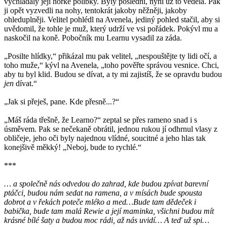
vychládaly její horké polibky. Byly poslední, nyní už to věděla. Pak
ji opět vyzvedli na nohy, tentokrát jakoby něžněji, jakoby
ohleduplněji. Velitel pohlédl na Avenela, jediný pohled stačil, aby si
uvědomil, že tohle je muž, který udrží ve vsi pořádek. Pokývl mu a
naskočil na koně. Pobočník mu Learnu vysadil za záda.
„Posilte hlídky,“ přikázal mu pak velitel, „nespouštějte ty lidi očí, a
toho muže,“ kývl na Avenela, „toho pověřte správou vesnice. Chci,
aby tu byl klid. Budou se dívat, a ty mi zajistíš, že se opravdu budou
jen
dívat.“
„Jak si přeješ, pane. Kde přesně...?“
„Máš ráda třešně, že Learno?“ zeptal se přes rameno snad i s
úsměvem. Pak se nečekaně obrátil, jednou rukou jí odhrnul vlasy z
obličeje, jeho oči byly najednou vlídné, soucitné a jeho hlas tak
konejšivě měkký! „Neboj, bude to rychlé.“
***
… a společně nás odvedou do zahrad, kde budou zpívat barevní
ptáčci, budou nám sedat na ramena, a v mísách bude spousta
dobrot a v řekách poteče mléko a med…Bude tam dědeček i
babička, bude tam malá Rewie a její maminka, všichni budou mít
krásné bílé šaty a budou moc rádi, až nás uvidí… A teď už spi…