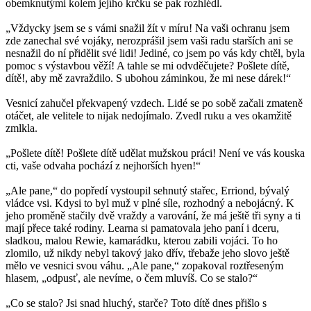
obemknutými kolem jejího krčku se pak rozhlédl.
„Vždycky jsem se s vámi snažil žít v míru! Na vaši ochranu jsem
zde zanechal své vojáky, nerozprášil jsem vaši radu starších ani se
nesnažil do ní přidělit své lidi! Jediné, co jsem po vás kdy chtěl, byla
pomoc s výstavbou věží! A tahle se mi odvděčujete? Pošlete dítě,
dítě!, aby mě zavraždilo. S ubohou záminkou, že mi nese dárek!“
Vesnicí zahučel překvapený vzdech. Lidé se po sobě začali zmateně
otáčet, ale velitele to nijak nedojímalo. Zvedl ruku a ves okamžitě
zmlkla.
„Pošlete dítě! Pošlete dítě udělat mužskou práci! Není ve vás kouska
cti, vaše odvaha pochází z nejhorších hyen!“
„Ale pane,“ do popředí vystoupil sehnutý stařec, Erriond, bývalý
vládce vsi. Kdysi to byl muž v plné síle, rozhodný a nebojácný. K
jeho proměně stačily dvě vraždy a varování, že má ještě tři syny a ti
mají přece také rodiny. Learna si pamatovala jeho paní i dceru,
sladkou, malou Rewie, kamarádku, kterou zabili vojáci. To ho
zlomilo, už nikdy nebyl takový jako dřív, třebaže jeho slovo ještě
mělo ve vesnici svou váhu. „Ale pane,“ zopakoval roztřeseným
hlasem, „odpusť, ale nevíme, o čem mluvíš. Co se stalo?“
„Co se stalo? Jsi snad hluchý, starče? Toto dítě dnes přišlo s