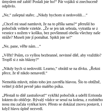
úmyslem mě zabít! Poslali jste ho!“ Pár vojáků si znechuceně
odplivlo.
„Ne,“ zašeptal stařec. „Nikdy bychom si nedovolili…“
„Chceš mi snad namluvit, že na to přišla sama?“ přerušil ho
pobočník velitele vztekle. „Že se jen tak sebrala, vytratila se z
vesnice s nožem v košíku, bez povšimnutí obešla všechny naše
stráže? Museli jste jí pomáhat. Spikli jste se!“
„Ne, pane, věřte nám…“
„Věřit? Psům, co vyšlou bezbranné, nevinné dítě, aby vraždilo?
Tropíš si z nás blázny?“
„Nikdy bych si nedovolil. Learno,“ obrátil se na dívku. „Řekni
přece, že tě nikdo nenavedl.“
Nemohla mluvit, místo toho jen zavrtěla hlavou. Šlo to obtížně,
velitel ji držel pevně jako malého psíka.
„Přestaň to dítě zastrašovat!“ vykřikl pobočník a udeřil Errionda
loktem do obličeje. Bývalý vůdce se sesul na kolena, z rozbitého
nosu mu začala vytékat krev. Přesto se dokázal znovu postavit, i
když hlavu úplně nezvedl.