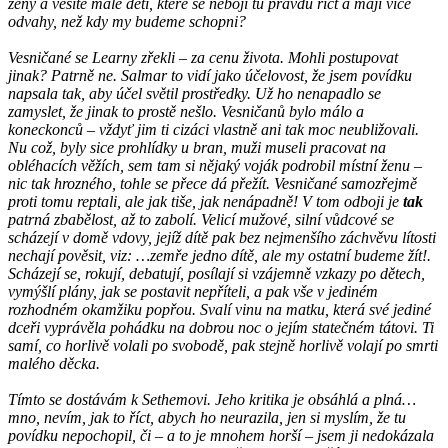
ženy a věšíte malé děti, které se nebojí tu pravdu říct a mají více
odvahy, než kdy my budeme schopni?
Vesničané se Learny zřekli – za cenu života. Mohli postupovat
jinak? Patrně ne. Salmar to vidí jako účelovost, že jsem povídku
napsala tak, aby účel světil prostředky. Už ho nenapadlo se
zamyslet, že jinak to prostě nešlo. Vesničanů bylo málo a
koneckonců – vždyť jim ti cizáci vlastně ani tak moc neubližovali.
Nu což, byly sice prohlídky u bran, muži museli pracovat na
obléhacích věžích, sem tam si nějaký voják podrobil místní ženu –
nic tak hrozného, tohle se přece dá přežít. Vesničané samozřejmě
proti tomu reptali, ale jak tiše, jak nenápadně! V tom odboji je
tak
patrná zbabělost, až to zabolí. Velicí mužové, silní vůdcové se
scházejí v domě vdovy, jejíž dítě pak bez nejmenšího záchvěvu lítosti
nechají pověsit, viz:
…zemře jedno dítě, ale my ostatní budeme žít!
.
Scházejí se, rokují, debatují, posílají si vzájemně vzkazy po dětech,
vymýšlí plány, jak se postavit nepříteli, a pak vše v jediném
rozhodném okamžiku popřou. Svalí vinu na matku, která své jediné
dceři vyprávěla pohádku na dobrou noc o jejím statečném tátovi. Ti
samí, co horlivě volali po svobodě, pak stejně horlivě volají po smrti
malého děcka.
Tímto se dostávám k Sethemovi. Jeho kritika je obsáhlá a plná…
mno, nevím, jak to říct, abych ho neurazila, jen si myslím, že tu
povídku nepochopil, či – a to je mnohem horší – jsem ji nedokázala