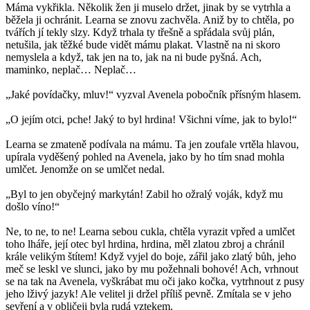
Máma vykřikla. Několik žen ji muselo držet, jinak by se vytrhla a
běžela ji ochránit. Learna se znovu zachvěla. Aniž by to chtěla, po
tvářích jí tekly slzy. Když trhala ty třešně a spřádala svůj plán,
netušila, jak těžké bude vidět mámu plakat. Vlastně na ni skoro
nemyslela a když, tak jen na to, jak na ni bude pyšná. Ach,
maminko, neplač… Neplač…
„Jaké povídačky, mluv!“ vyzval Avenela pobočník přísným hlasem.
„O jejím otci, pche! Jaký to byl hrdina! Všichni víme, jak to bylo!“
Learna se zmateně podívala na mámu. Ta jen zoufale vrtěla hlavou,
upírala vyděšený pohled na Avenela, jako by ho tím snad mohla
umlčet. Jenomže on se umlčet nedal.
„Byl to jen obyčejný markytán! Zabil ho ožralý voják, když mu
došlo víno!“
Ne, to ne, to ne! Learna sebou cukla, chtěla vyrazit vpřed a umlčet
toho lháře, její otec byl hrdina, hrdina, měl zlatou zbroj a chránil
krále velikým štítem! Když vyjel do boje, zářil jako zlatý bůh, jeho
meč se leskl ve slunci, jako by mu požehnali bohové! Ach, vrhnout
se na tak na Avenela, vyškrábat mu oči jako kočka, vytrhnout z pusy
jeho lživý jazyk! Ale velitel ji držel příliš pevně. Zmítala se v jeho
sevření a v obličeji byla rudá vztekem.