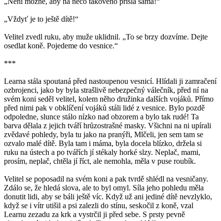
„Není možné, aby na něco takového přišla sama!“
„Vždyť je to ještě dítě!“
Velitel zvedl ruku, aby muže uklidnil. „To se brzy dozvíme. Dejte
osedlat koně. Pojedeme do vesnice.“
***
Learna stála spoutaná před nastoupenou vesnicí. Hlídali ji zamračení
ozbrojenci, jako by byla strašlivě nebezpečný válečník, před ní na
svém koni seděl velitel, kolem něho družinka dalších vojáků. Přímo
před nimi pak v obklíčení vojáků stáli lidé z vesnice. Bylo pozdě
odpoledne, slunce stálo nízko nad obzorem a bylo tak rudé! Ta
barva dělala z jejich tváří hrůzostrašné masky. Všichni na ni upírali
zvědavé pohledy, byla tu jako na pranýři, Mlčeli, jen sem tam se
ozvalo malé dítě. Byla tam i máma, byla docela blízko, držela si
ruku na ústech a po tvářích jí stékaly horké slzy. Neplač, mami,
prosím, neplač, chtěla jí říct, ale nemohla, měla v puse roubík.
Velitel se poposadil na svém koni a pak tvrdě shlédl na vesničany.
Zdálo se, že hledá slova, ale to byl omyl. Síla jeho pohledu měla
donutit lidi, aby se báli ještě víc. Když už ani jediné dítě nevzlyklo,
když se i vítr utišil a psi zalezli do stínu, seskočil z koně, vzal
Learnu zezadu za krk a vystrčil ji před sebe. S prsty pevně