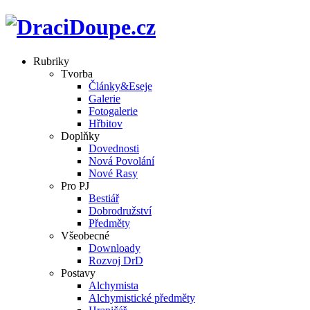
Rubriky
Tvorba
Články&Eseje
Galerie
Fotogalerie
Hřbitov
Doplňky
Dovednosti
Nová Povolání
Nové Rasy
Pro PJ
Bestiář
Dobrodružství
Předměty
Všeobecné
Downloady
Rozvoj DrD
Postavy
Alchymista
Alchymistické předměty