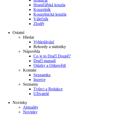
Hraničář
Hraničářská kouzla
Kouzelník
Kouzelnická kouzla
Válečník
Zloděj
Ostatní
Hledat
Vyhledávání
Rekordy a statistiky
Nápověda
Co je to Dračí Doupě?
Dračí manuál
Otázky a Odpovědi
Kontakt
Seznamka
Inzerce
Seznamy
Tvůrci a Redakce
Uživatelé
Novinky
Aktuality
Novinky