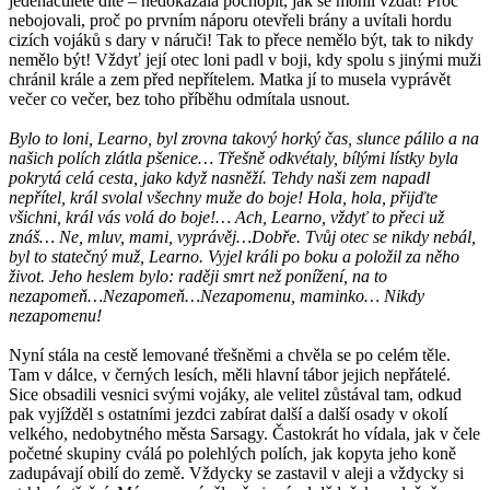
jedenáctileté dítě – nedokázala pochopit, jak se mohli vzdát! Proč
nebojovali, proč po prvním náporu otevřeli brány a uvítali hordu
cizích vojáků s dary v náruči! Tak to přece nemělo být, tak to nikdy
nemělo být! Vždyť její otec loni padl v boji, kdy spolu s jinými muži
chránil krále a zem před nepřítelem. Matka jí to musela vyprávět
večer co večer, bez toho příběhu odmítala usnout.
Bylo to loni, Learno, byl zrovna takový horký čas, slunce pálilo a na
našich polích zlátla pšenice… Třešně odkvétaly, bílými lístky byla
pokrytá celá cesta, jako když nasněží. Tehdy naši zem napadl
nepřítel, král svolal všechny muže do boje! Hola, hola, přijďte
všichni, král vás volá do boje!… Ach, Learno, vždyť to přeci už
znáš… Ne, mluv, mami, vyprávěj…Dobře. Tvůj otec se nikdy nebál,
byl to statečný muž, Learno. Vyjel králi po boku a položil za něho
život. Jeho heslem bylo: raději smrt než ponížení, na to
nezapomeň…Nezapomeň…Nezapomenu, maminko… Nikdy
nezapomenu!
Nyní stála na cestě lemované třešněmi a chvěla se po celém těle.
Tam v dálce, v černých lesích, měli hlavní tábor jejich nepřátelé.
Sice obsadili vesnici svými vojáky, ale velitel zůstával tam, odkud
pak vyjížděl s ostatními jezdci zabírat další a další osady v okolí
velkého, nedobytného města Sarsagy. Častokrát ho vídala, jak v čele
početné skupiny cválá po polehlých polích, jak kopyta jeho koně
zadupávají obilí do země. Vždycky se zastavil v aleji a vždycky si