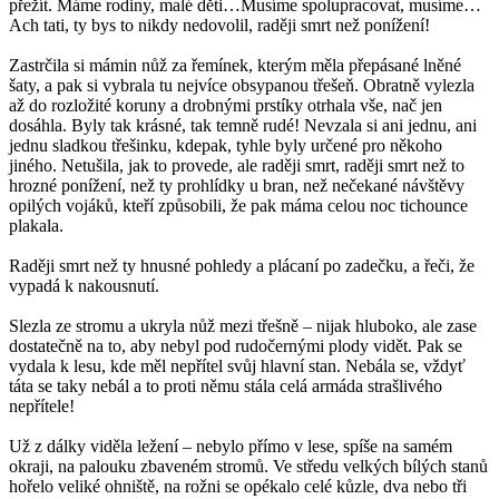
přežít. Máme rodiny, malé děti…Musíme spolupracovat, musíme…
Ach tati, ty bys to nikdy nedovolil, raději smrt než ponížení!
Zastrčila si mámin nůž za řemínek, kterým měla přepásané lněné
šaty, a pak si vybrala tu nejvíce obsypanou třešeň. Obratně vylezla
až do rozložité koruny a drobnými prstíky otrhala vše, nač jen
dosáhla. Byly tak krásné, tak temně rudé! Nevzala si ani jednu, ani
jednu sladkou třešinku, kdepak, tyhle byly určené pro někoho
jiného. Netušila, jak to provede, ale raději smrt, raději smrt než to
hrozné ponížení, než ty prohlídky u bran, než nečekané návštěvy
opilých vojáků, kteří způsobili, že pak máma celou noc tichounce
plakala.
Raději smrt než ty hnusné pohledy a plácaní po zadečku, a řeči, že
vypadá k nakousnutí.
Slezla ze stromu a ukryla nůž mezi třešně – nijak hluboko, ale zase
dostatečně na to, aby nebyl pod rudočernými plody vidět. Pak se
vydala k lesu, kde měl nepřítel svůj hlavní stan. Nebála se, vždyť
táta se taky nebál a to proti němu stála celá armáda strašlivého
nepřítele!
Už z dálky viděla ležení – nebylo přímo v lese, spíše na samém
okraji, na palouku zbaveném stromů. Ve středu velkých bílých stanů
hořelo veliké ohniště, na rožni se opékalo celé kůzle, dva nebo tři