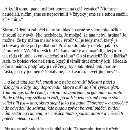
„A kvůli tomu, pane, má být potrestaná celá vesnice? Nic jsme
neudělali, ničím jsme se neprovinili! Vždycky jsme se s tebou snažili
žít v míru.“
Shromážděním zahučel tichý souhlas. Learně se v tom okamžiku
zhroutil celý svět. Nic nechápala. Je možné, že táta nebyl hrdina? Je
možné, že by máma lhala? Proč? Proč? Čí je tedy meč, který je
schovaný dole pod podlahou? Proč nikdo nikdy neřekl, jak to s
tátou bylo? Věděli to všichni? I kamarádky a kamarádi, kterým se
tak ráda chlubila svým statečným tátou? Co si mysleli? Že je lhářka?
Ach, to bolelo více než stisk, který jí téměř drtil drobný krk. Hledala
očima mámu, podpíraly ji dvě ženy, byla tak bledá, tak moc se
třásla, její rty jen němě šeptaly ne, ne, Learno, nevěř jim, nevěř…
… a když táta zemřel, snesli se z nebe obrovští bělostní ptáci s
růžovými křídly, aby doprovodili tátovu duši do síní Vyvolených.
Tam na nás bude čekat, Learno, až zemřeme, přijde nám naproti.
Bude obklopený stříbrnou září, po každé jeho straně budou stát
velicí bílí psi – ano, skoro stejní jako psi pana Thorense – a společně
nás odvedou do zahrad, kde budou zpívat barevní ptáčci, budou
nám sedat na ramena, a v mísách bude spousta dobrot a v řekách
poteče mléko a med…
„Přesto se mě pokusilo vaše dítě zabít! To nemohu jen tak přejít.