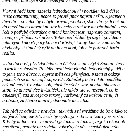
dovolíte, ráda bych se k některým věcem vyjádřila.
V první řadě jsem napsala jednoduchou (?) povídku, jejíž děj je
lehce odhadnutelný, neboť to prostě jinak napsat nešlo. Z jediného
důvodu – povídka by nebyla pravděpodobná, sklouzla bych někam
do nereálna a chování postav by nebylo ani trochu věrohodné. Tedy
řeči o potřebě abstrakce a méně konkrétnosti naprosto odmítám,
nemají v příběhu své místo. Tohle není žádná lyrizující povídka s
mlhavými kotouči páry kolem dorůstající luny, kde se v poslední
chvíli objeví statečný rytíř na bílém koni, tohle je pořádně tvrdá
realita.
Jednoduchost, předvídatelnost a účelovost mi vytýká Salmar. Tedy
to trochu objasním. Povídka není jednoduchá, jednoduchý je děj a
to jen z toho důvodu, abyste měli čas přemýšlet. Kladli si otázky,
pokoušeli se na ně najít odpovědi. Bohužel jste to nikdo neudělal,
což mě mrzí. Chválíte sloh, chválíte výběr slov, mlátíte hlavou o
strop, že tu není více hvězdiček, ale nikdo jste se nezeptal, co je
důležitější, zda život jako takový, udržovaný za každou cenu, či
svoboda, za kterou umírá jedno malé děvčátko.
Tak rádi se odíváme pravdou, tak rádi s ní vyrážíme do boje jako se
zlatým štítem, ale kdo z vás by vystoupil z davu a Learny se zastal?
Kdo by nahlas řekl, že pravda je taková a taková, že jako okupanti
nás štvete, nemáte tu co dělat, zotročujete nás, znásilňujete nám