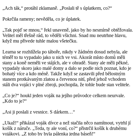
„Ach ták,“ protáhl zklamaně. „Poslali tě s úplatkem, co?“
Pokrčila rameny; nevěděla, co je úplatek.
„Tak pojď se mnou,“ řekl unaveně, jako by ho nesmírně obtěžovala.
Velitel měl třešně rád, to věděli všichni. Snad mu neutrhne hlavu,
když mu přivede tuhle malou všetečku.
Learna se rozhlížela po táboře, nikdy v žádném dosud nebyla, ale
téměř to tu vypadalo jako u nich ve vsi. Akorát místo domů měli
stany a koně neměli ve stájích, ale v ohradě. Stany ale měli pěkné,
vypadaly skoro jako malé domy a dalo se podle nich poznat, kdo je
bohatý více a kdo méně. Takže když se zastavili před bělostným
stanem protkávaným zlatou a červenou nití, před jehož vchodem
stáli dva vojáci v plné zbroji, pochopila, že tohle bude stan velitele.
„Co je?“ houkl jeden voják na jejího průvodce celkem neurvale.
„Kdo to je?“
„Asi ji poslali z vesnice. S dárkem…“
„Ukaž!“ přikázal voják dívce a než stačila něco namítnout, vytrhl jí
košík z náruče. „Teda, ty ale voní, co?“ přistrčil košík k druhému
vojákovi. „Z toho by byla pálenka jedna báseň!“