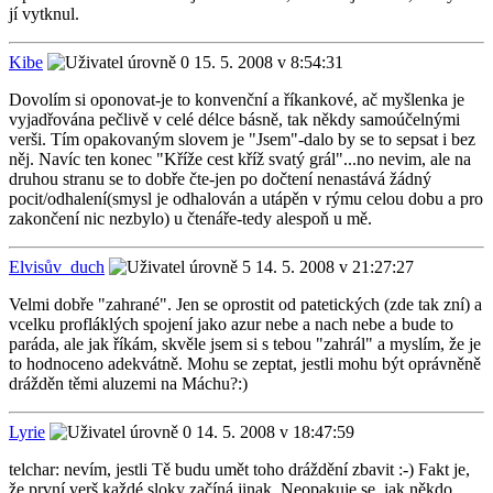
jí vytknul.
Kibe
15. 5. 2008 v 8:54:31
Dovolím si oponovat-je to konvenční a říkankové, ač myšlenka je
vyjadřována pečlivě v celé délce básně, tak někdy samoúčelnými
verši. Tím opakovaným slovem je "Jsem"-dalo by se to sepsat i bez
něj. Navíc ten konec "Kříže cest kříž svatý grál"...no nevim, ale na
druhou stranu se to dobře čte-jen po dočtení nenastává žádný
pocit/odhalení(smysl je odhalován a utápěn v rýmu celou dobu a pro
zakončení nic nezbylo) u čtenáře-tedy alespoň u mě.
Elvisův_duch
14. 5. 2008 v 21:27:27
Velmi dobře "zahrané". Jen se oprostit od patetických (zde tak zní) a
vcelku profláklých spojení jako azur nebe a nach nebe a bude to
paráda, ale jak říkám, skvěle jsem si s tebou "zahrál" a myslím, že je
to hodnoceno adekvátně. Mohu se zeptat, jestli mohu být oprávněně
drážděn těmi aluzemi na Máchu?:)
Lyrie
14. 5. 2008 v 18:47:59
telchar: nevím, jestli Tě budu umět toho dráždění zbavit :-) Fakt je,
že první verš každé sloky začíná jinak. Neopakuje se, jak někdo