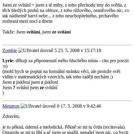
Jsem ze svítání = jsem z té mlhy, z toho přechodu tmy do světla, z
těch bledých pruhů na obloze, z toho růžového, oranžového nic, co
tak nádherně barví nebe... z toho neuchopitelného, prchavého
rozhraní mezi nocí a dnem
Takže: Jsem
svítání
, jsem
ze svítání
Zombie
23. 5. 2008 v 15:17:18
Lyrie
: děkuji za připomenutí mého hluchého místa - citu pro poezii
:o)
(mohl bych se poptat na formální stránku věci, ale protože svět
vidím v matematických vzorcích, tak toho raději nechám ;)
Jsem
z
jiskření jsem
z
jiskření
Jsem
?
svítání jsem
ze
svítání
)
Metatron
17. 5. 2008 v 9:42:46
Zdravím,
je to pěkná, úderná a melodická. Pěkně se mi tu četla (recitovala).
Opravdu se mi to líbí a ač jsem se snažil, nenašel jsem nic, co bych