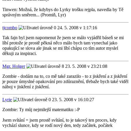
Tinwen: Možná, že kdybys do Lyrky trošku rejpla, navedla by Tě
správným směrem... (Promiň, Lyr)
tjcombo
24. 5. 2008 v 1:17:16
Tak fajn byl jsem napomenut že jsem se málo vyjádřil báseň se mi
líbí protože je prostě pěkná něco málo bych tam vynechal jako
opakující se slova ale jinak se mi líbí chápu co tím autor myslel
děkuji za inspiraci.
Mgr. Holger
23. 5. 2008 v 23:21:08
Zombie - dodám na to, co mě také zarazilo - to z jiskření a z jiskření
je pouze úmyslné opakování pro zdůraznění, třebaže bych také viděl
náboj v jiskření z jiskření.
Lyrie
23. 5. 2008 v 16:10:27
Zombie: Ty můj nejmilejší matematiku :-P
Jsem svítání = jsem prostě svítání, to je takový ten proces, kdy
vychází slunce, kdy se rodí nový den, tedy začátek, počátek