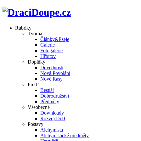
Rubriky
Tvorba
Články&Eseje
Galerie
Fotogalerie
Hřbitov
Doplňky
Dovednosti
Nová Povolání
Nové Rasy
Pro PJ
Bestiář
Dobrodružství
Předměty
Všeobecné
Downloady
Rozvoj DrD
Postavy
Alchymista
Alchymistické předměty