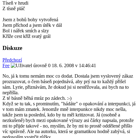
Tíseň v hrudi
Z tísně pláč
Jsem z bohů bohy vytvořená
Jsem příchod a jsem útěk v dál
Bol i nářek smích a slzy
Kříže cest kříž svatý grál
Diskuze
Předchozí
Fee
18. 6. 2008 v 14:46:41
No, já k tomu nemám moc co dodat. Dostala jsem vyslovený zákaz
prozrazovat, o čem báseň pojednává, aby prý na to každý přišel
sám. Lyrie, přiznávám, že dokud jsi si nestěžovala, asi bych na to
nepřišla.
Z té básně běhá mráz po zádech. :-)
Když se tu tak, s prominutím, "hádáte" o opakování a interpunkci, já
v tom mám zmatek. Jenomže mně interpunkce nikdy moc nešla,
takže jsem ta poslední, kdo by tu měl kritizovat. Já (osobně a
nezkušeně) bych mezi opakované výrazy asi čárky napsala, protože
mi to přijde takové - no, myslím, že by mi to prostě oddělené přišlo
víc správně. Ale na autorku, která se gramatikou hodně zabývá, si
nedovolím vystrčit růžky.