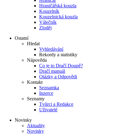
Hraničář
Hraničářská kouzla
Kouzelník
Kouzelnická kouzla
Válečník
Zloděj
Ostatní
Hledat
Vyhledávání
Rekordy a statistiky
Nápověda
Co je to Dračí Doupě?
Dračí manuál
Otázky a Odpovědi
Kontakt
Seznamka
Inzerce
Seznamy
Tvůrci a Redakce
Uživatelé
Novinky
Aktuality
Novinky