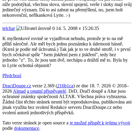
níže podotýkal, všechna slova, slovní spojení, verše i sloky mají svůj
jedinečný význam. Dá to asi zabrat na přemýšlení, no, jsem holt
nekonvenční, neříkanková Lyrie. :-)
telchar
14. 5. 2008 v 15:26:35
K myšlenkové rovině se vyjadřovat nebudu, protože je to na mě
příliš náročné. Ale měl bych jednu poznámku k údernosti básně.
(Která je podle mě úchvatná.) Tak jak je to ve druhé strofě, i v první
bych očekával spíše "Jsem jiskření jsem z jiskření", tedy bez
jednoho "z". To, že jsou tam dvě, nechápu a dráždí mě to. Byla by
to Lyrie ochotná objasnit?
Předchozí
DraciDoupe.cz
verze 2.369 (
216b1ca
) ze dne 18. 7. 2026 © 2018–
2026
Almad
a ostatní přispěvatelé
. DrD, Dračí doupě a Altar jsou
ochranné známky společnosti ALTAR. Všechna práva vyhrazena.
Žádná část těchto stránek nesmí být reprodukována, publikována ani
jinak využita bez svolení Redakce serveru DraciDoupe.cz nebo
svolení autorů jednotlivých příspěvků.
Tato verze stránek je open source a
je možné přispět k jejímu vývoji
podle
dokumentace
.