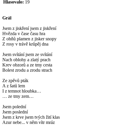
Hlasovalo:
19
Grál
Jsem z jiskření jsem z jiskření
Hvězda v čase času hra
Z ohňů plamen z jisker snopy
Z rosy v trávě krůpěj dna
Jsem svítání jsem ze svítání
Nach oblohy a zlatý prach
Krev obzorů a ze tmy cesta
Bolest zrodu a zrodu strach
Ze zpěvů pták
A z šatů lem
I z temnot hloubka…
… ze tmy zem…
Jsem polední
Jsem poslední
Jsem z krve jsem tvých žití klas
Azur nebe... v něm vítr mráz