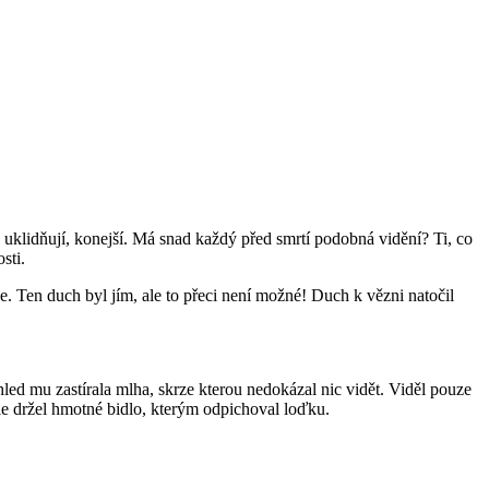
 uklidňují, konejší. Má snad každý před smrtí podobná vidění? Ti, co
sti.
. Ten duch byl jím, ale to přeci není možné! Duch k vězni natočil
hled mu zastírala mlha, skrze kterou nedokázal nic vidět. Viděl pouze
ale držel hmotné bidlo, kterým odpichoval loďku.