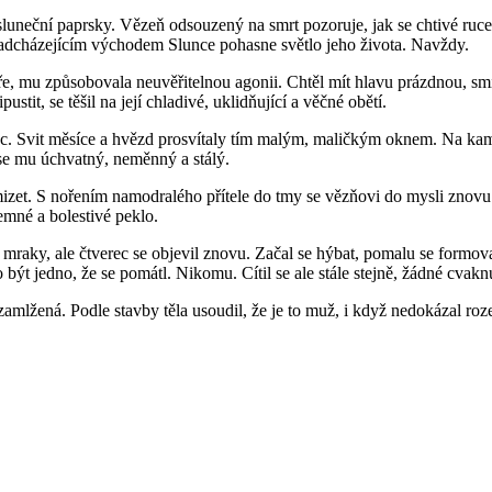
luneční paprsky. Vězeň odsouzený na smrt pozoruje, jak se chtivé ruce 
s nadcházejícím východem Slunce pohasne světlo jeho života. Navždy.
e, mu způsobovala neuvěřitelnou agonii. Chtěl mít hlavu prázdnou, smíři
stit, se těšil na její chladivé, uklidňující a věčné obětí.
c. Svit měsíce a hvězd prosvítaly tím malým, maličkým oknem. Na kame
l se mu úchvatný, neměnný a stálý.
mizet. S nořením namodralého přítele do tmy se vězňovi do mysli znovu 
temné a bolestivé peklo.
mraky, ale čtverec se objevil znovu. Začal se hýbat, pomalu se formoval
být jedno, že se pomátl. Nikomu. Cítil se ale stále stejně, žádné cvaknut
amlžená. Podle stavby těla usoudil, že je to muž, i když nedokázal roz