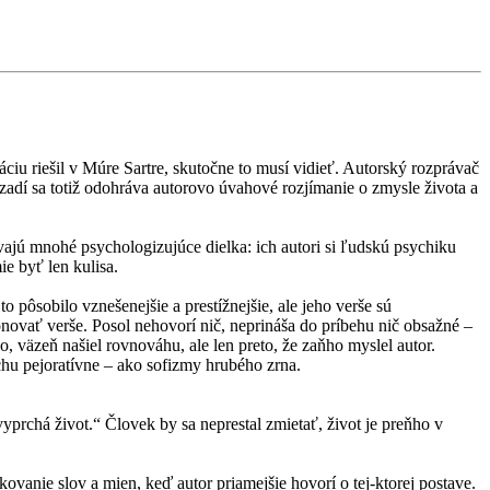
iu riešil v Múre Sartre, skutočne to musí vidieť. Autorský rozprávač
 pozadí sa totiž odohráva autorovo úvahové rozjímanie o zmysle života a
ávajú mnohé psychologizujúce dielka: ich autori si ľudskú psychiku
ie byť len kulisa.
 pôsobilo vznešenejšie a prestížnejšie, ale jeho verše sú
onovať verše. Posol nehovorí nič, neprináša do príbehu nič obsažné –
o, väzeň našiel rovnováhu, ale len preto, že zaňho myslel autor.
chu pejoratívne – ako sofizmy hrubého zrna.
yprchá život.“ Človek by sa neprestal zmietať, život je preňho v
vanie slov a mien, keď autor priamejšie hovorí o tej-ktorej postave.