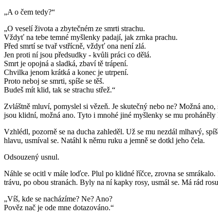
„A o čem tedy?“
„O veselí života a zbytečném ze smrti strachu.
Vždyť na tebe temné myšlenky padají, jak zrnka prachu.
Před smrtí se tvař vstřícně, vždyť ona není zlá.
Jen proti ní jsou předsudky - kvůli práci co dělá.
Smrt je opojná a sladká, zbaví tě trápení.
Chvilka jenom krátká a konec je utrpení.
Proto neboj se smrti, spíše se těš.
Budeš mít klid, tak se strachu střež.“
Zvláštně mluví, pomyslel si vězeň. Je skutečný nebo ne? Možná ano, s
jsou klidní, možná ano. Tyto i mnohé jiné myšlenky se mu proháněly hl
Vzhlédl, pozorně se na ducha zahleděl. Už se mu nezdál mlhavý, spíše
hlavu, usmíval se. Natáhl k němu ruku a jemně se dotkl jeho čela.
Odsouzený usnul.
Náhle se ocitl v mále loďce. Plul po klidné říčce, zrovna se smrákalo.
trávu, po obou stranách. Byly na ní kapky rosy, usmál se. Má rád ros
„Víš, kde se nacházíme? Ne? Ano?
Pověz nač je ode mne dotazováno.“