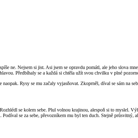
píše ne. Nejsem si jist. Asi jsem se opravdu pomátl, ale jeho slova mne
avou. Předbíhaly se a každá si chtěla užít svou chvilku v plné pozorno
 naopak. Rysy se mu začaly vyjasňovat. Zkoprněl, díval se sám na sebe
 Rozhlédl se kolem sebe. Plul volnou krajinou, alespoň si to myslel. Vý
u. Podíval se za sebe, převozníkem mu byl ten duch. Stejně průsvitný, 