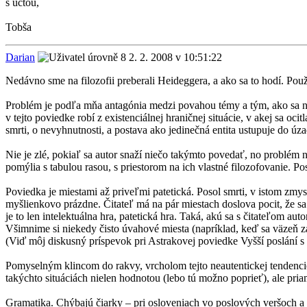
s úctou,
Tobša
Darian
2. 2. 2008 v 10:51:22
Nedávno sme na filozofii preberali Heideggera, a ako sa to hodí. Použ
Problém je podľa mňa antagónia medzi povahou témy a tým, ako sa na 
v tejto poviedke robí z existenciálnej hraničnej situácie, v akej sa o
smrti, o nevyhnutnosti, a postava ako jedinečná entita ustupuje do úzad
Nie je zlé, pokiaľ sa autor snaží niečo takýmto povedať, no problém 
pomýlia s tabulou rasou, s priestorom na ich vlastné filozofovanie. Po
Poviedka je miestami až priveľmi patetická. Posol smrti, v istom zmys
myšlienkovo prázdne. Čitateľ má na pár miestach doslova pocit, že sa
je to len intelektuálna hra, patetická hra. Taká, akú sa s čitateľom a
Všimnime si niekedy čisto úvahové miesta (napríklad, keď sa väzeň za
(Viď môj diskusný príspevok pri Astrakovej poviedke Vyšší poslání 
Pomyselným klincom do rakvy, vrcholom tejto neautentickej tendencie j
takýchto situáciách nielen hodnotou (lebo tú možno poprieť), ale pri
Gramatika. Chýbajú čiarky – pri osloveniach vo poslových veršoch a e