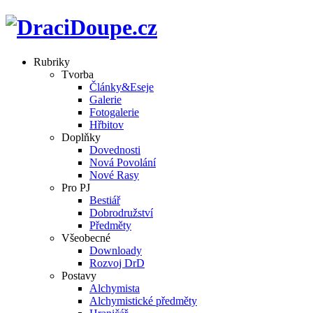
Rubriky
Tvorba
Články&Eseje
Galerie
Fotogalerie
Hřbitov
Doplňky
Dovednosti
Nová Povolání
Nové Rasy
Pro PJ
Bestiář
Dobrodružství
Předměty
Všeobecné
Downloady
Rozvoj DrD
Postavy
Alchymista
Alchymistické předměty