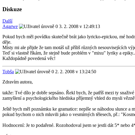
Diskuze
Další
Agarwe
3. 2. 2008 v 12:49:13
Pokud bych měl povídku skutečně brát jako lyricko-epickou, mé hodno
děje.
Místy mi ale přijde že tam motáš už příliš různých nesouvisejících v
Teď si vlastně říkám, že stejně bude problém v "mixu" lyriky a epiky.
Každopádně povedená věc!
Tobša
2. 2. 2008 v 13:24:50
Zdravím autora,
takže: Tvé dílo je dobře sepsáno. Řekl bych, že patříš mezi ty snaživé 
zamyšlení a psychologického hlediska příjemný vhled do mysli vězně ček
Ještě bych měl poznámku ke gramatice: nepíše se náhodou slunce a m
pokud bychom o nich mluvili jako o vesmírných tělesech, př.: "Kosmo
Hodnocení: Je to podařené. Rozohodoval jsem se jestli dát 5* nebo 4