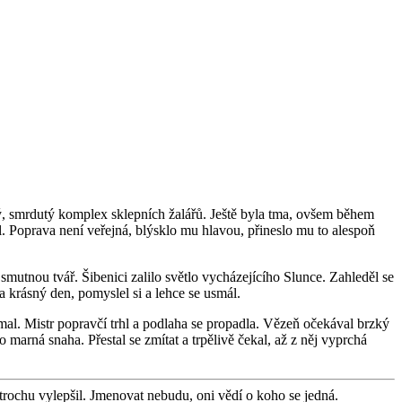
mný, smrdutý komplex sklepních žalářů. Ještě byla tma, ovšem během
. Poprava není veřejná, blýsklo mu hlavou, přineslo mu to alespoň
smutnou tvář. Šibenici zalilo světlo vycházejícího Slunce. Zahleděl se
 krásný den, pomyslel si a lehce se usmál.
al. Mistr popravčí trhl a podlaha se propadla. Vězeň očekával brzký
o marná snaha. Přestal se zmítat a trpělivě čekal, až z něj vyprchá
 trochu vylepšil. Jmenovat nebudu, oni vědí o koho se jedná.