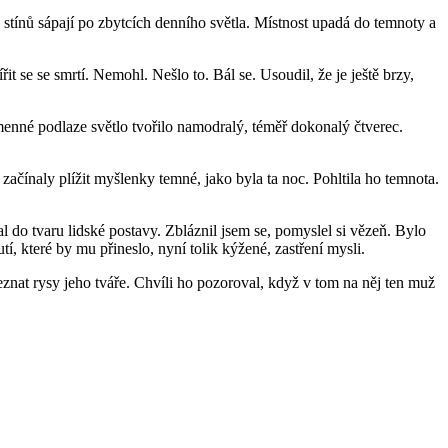
stínů sápají po zbytcích denního světla. Místnost upadá do temnoty a
t se se smrtí. Nemohl. Nešlo to. Bál se. Usoudil, že je ještě brzy,
nné podlaze světlo tvořilo namodralý, téměř dokonalý čtverec.
začínaly plížit myšlenky temné, jako byla ta noc. Pohltila ho temnota.
 do tvaru lidské postavy. Zbláznil jsem se, pomyslel si vězeň. Bylo
í, které by mu přineslo, nyní tolik kýžené, zastření mysli.
eznat rysy jeho tváře. Chvíli ho pozoroval, když v tom na něj ten muž