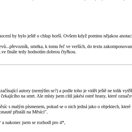
cení by bylo ještě o chlup horší. Ovšem když pominu nějakou anotaci a 
ýjevů...převozník, smrtka, k tomu řeč ve verších, do textu zakomponovan
..ve finále tedy hodnotím dobrou čtyřkou.
začínající autory (nemýlím se?) a podle toho je vidět ještě ne tolik vytř
ajícího na smrt. Ale místy jsem cítil jakési ostré hrany, které označova
ěsíc s malým písmenem, pokud se o nich jedná jako o objektech, které
nauté přistáli na Měsíci".
* a nakonec jsem se rozhodl pro 4*,