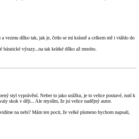
vezmu dílko tak, jak je, četlo se mi krásně a celkem mě i vtáhlo do
é básnické výrazy...na tak krátké dílko až mnoho.
íbený styl vyprávění. Neber to jako urážku, je to velice poutavé, nutí k
ly skok v ději... Ale myslím, že jsi velice nadějný autor.
 vidíme na nebi? Mám ten pocit, že velké písmeno bychom napsali,