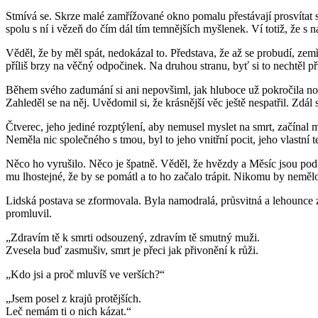
Stmívá se. Skrze malé zamřížované okno pomalu přestávají prosvítat s
spolu s ní i vězeň do čím dál tím temnějších myšlenek. Ví totiž, že 
Věděl, že by měl spát, nedokázal to. Představa, že až se probudí, zemř
příliš brzy na věčný odpočinek. Na druhou stranu, byť si to nechtěl připu
Během svého zadumání si ani nepovšiml, jak hluboce už pokročila no
Zahleděl se na něj. Uvědomil si, že krásnější věc ještě nespatřil. Zdá
Čtverec, jeho jediné rozptýlení, aby nemusel myslet na smrt, začínal 
Neměla nic společného s tmou, byl to jeho vnitřní pocit, jeho vlastní 
Něco ho vyrušilo. Něco je špatně. Věděl, že hvězdy a Měsíc jsou pod 
mu lhostejné, že by se pomátl a to ho začalo trápit. Nikomu by nemělo 
Lidská postava se zformovala. Byla namodralá, průsvitná a lehounce z
promluvil.
„Zdravím tě k smrti odsouzený, zdravím tě smutný muži.
Zvesela buď zasmušiv, smrt je přeci jak přivonění k růži.
„Kdo jsi a proč mluvíš ve verších?“
„Jsem posel z krajů protějších.
Leč nemám ti o nich kázat.“