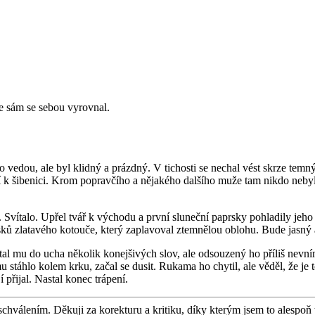
se sám se sebou vyrovnal.
ho vedou, ale byl klidný a prázdný. V tichosti se nechal vést skrze te
í k šibenici. Krom popravčího a nějakého dalšího muže tam nikdo nebyl
 Svítalo. Upřel tvář k východu a první sluneční paprsky pohladily jeho 
sků zlatavého kotouče, který zaplavoval ztemnělou oblohu. Bude jasný a
 mu do ucha několik konejšivých slov, ale odsouzený ho příliš nevním
u stáhlo kolem krku, začal se dusit. Rukama ho chytil, ale věděl, že je t
 přijal. Nastal konec trápení.
schválením. Děkuji za korekturu a kritiku, díky kterým jsem to alespoň