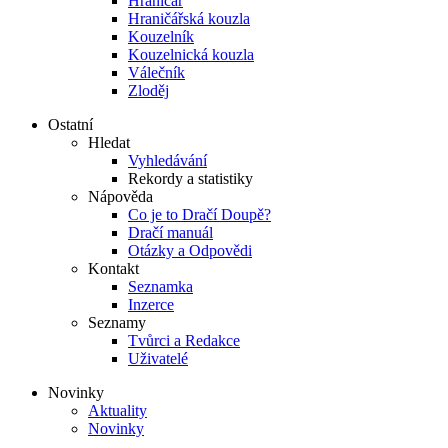
Hraničář
Hraničářská kouzla
Kouzelník
Kouzelnická kouzla
Válečník
Zloděj
Ostatní
Hledat
Vyhledávání
Rekordy a statistiky
Nápověda
Co je to Dračí Doupě?
Dračí manuál
Otázky a Odpovědi
Kontakt
Seznamka
Inzerce
Seznamy
Tvůrci a Redakce
Uživatelé
Novinky
Aktuality
Novinky