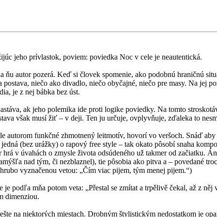
ijúc jeho prívlastok, poviem: poviedka Noc v cele je neautentická.
ňu autor pozerá. Keď si človek spomenie, ako podobnú hraničnú situác
citla postava, niečo ako divadlo, niečo obyčajné, niečo pre masy. Na jej
ia, je z nej bábka bez úst.
nastáva, ak jeho polemika ide proti logike poviedky. Na tomto stroskot
stava však musí žiť – v deji. Ten ju určuje, ovplyvňuje, zďaleka to nesm
le autorom funkčné zhmotnený leitmotív, hovorí vo veršoch. Snáď aby to
 jedná (bez urážky) o rapový free style – tak okato pôsobí snaha komp
utor hrá v úvahách o zmysle života odsúdeného už takmer od začiatku. Án
mýšľa nad tým, či nezblaznel), tie pôsobia ako pitva a – povedané tro
s hrubo vyznačenou vetou: „Čím viac pijem, tým menej pijem.“)
e podľa mňa potom veta: „Přestal se zmítat a trpělivě čekal, až z něj v
am dimenziou.
šte na niektorých miestach. Drobným štylistickým nedostatkom je opako