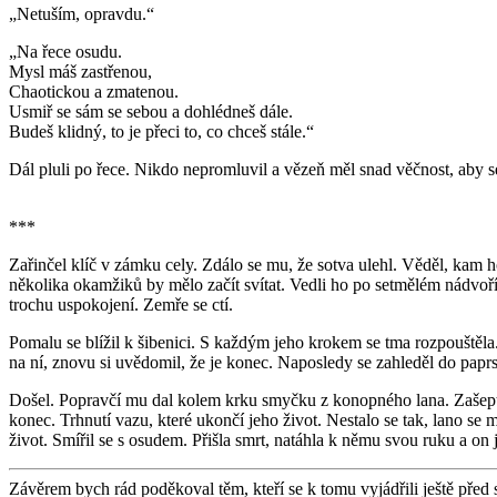
„Netuším, opravdu.“
„Na řece osudu.
Mysl máš zastřenou,
Chaotickou a zmatenou.
Usmiř se sám se sebou a dohlédneš dále.
Budeš klidný, to je přeci to, co chceš stále.“
Dál pluli po řece. Nikdo nepromluvil a vězeň měl snad věčnost, aby 
***
Zařinčel klíč v zámku cely. Zdálo se mu, že sotva ulehl. Věděl, kam 
několika okamžiků by mělo začít svítat. Vedli ho po setmělém nádvoř
trochu uspokojení. Zemře se ctí.
Pomalu se blížil k šibenici. S každým jeho krokem se tma rozpouštěla.
na ní, znovu si uvědomil, že je konec. Naposledy se zahleděl do papr
Došel. Popravčí mu dal kolem krku smyčku z konopného lana. Zašeptal
konec. Trhnutí vazu, které ukončí jeho život. Nestalo se tak, lano se m
život. Smířil se s osudem. Přišla smrt, natáhla k němu svou ruku a on jí
Závěrem bych rád poděkoval těm, kteří se k tomu vyjádřili ještě před 