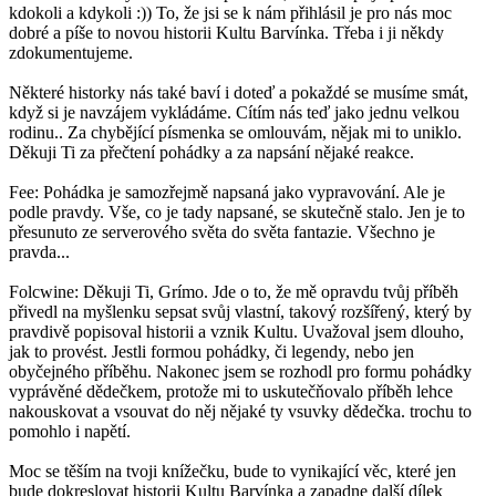
kdokoli a kdykoli :)) To, že jsi se k nám přihlásil je pro nás moc
dobré a píše to novou historii Kultu Barvínka. Třeba i ji někdy
zdokumentujeme.
Některé historky nás také baví i doteď a pokaždé se musíme smát,
když si je navzájem vykládáme. Cítím nás teď jako jednu velkou
rodinu.. Za chybějící písmenka se omlouvám, nějak mi to uniklo.
Děkuji Ti za přečtení pohádky a za napsání nějaké reakce.
Fee: Pohádka je samozřejmě napsaná jako vypravování. Ale je
podle pravdy. Vše, co je tady napsané, se skutečně stalo. Jen je to
přesunuto ze serverového světa do světa fantazie. Všechno je
pravda...
Folcwine: Děkuji Ti, Grímo. Jde o to, že mě opravdu tvůj příběh
přivedl na myšlenku sepsat svůj vlastní, takový rozšířený, který by
pravdivě popisoval historii a vznik Kultu. Uvažoval jsem dlouho,
jak to provést. Jestli formou pohádky, či legendy, nebo jen
obyčejného příběhu. Nakonec jsem se rozhodl pro formu pohádky
vyprávěné dědečkem, protože mi to uskutečňovalo příběh lehce
nakouskovat a vsouvat do něj nějaké ty vsuvky dědečka. trochu to
pomohlo i napětí.
Moc se těším na tvoji knížečku, bude to vynikající věc, které jen
bude dokreslovat historii Kultu Barvínka a zapadne další dílek