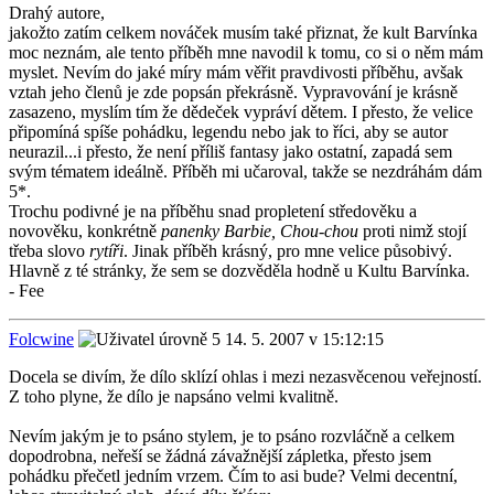
Drahý autore,
jakožto zatím celkem nováček musím také přiznat, že kult Barvínka
moc neznám, ale tento příběh mne navodil k tomu, co si o něm mám
myslet. Nevím do jaké míry mám věřit pravdivosti příběhu, avšak
vztah jeho členů je zde popsán překrásně. Vypravování je krásně
zasazeno, myslím tím že dědeček vypráví dětem. I přesto, že velice
připomíná spíše pohádku, legendu nebo jak to říci, aby se autor
neurazil...i přesto, že není příliš fantasy jako ostatní, zapadá sem
svým tématem ideálně. Příběh mi učaroval, takže se nezdráhám dám
5*.
Trochu podivné je na příběhu snad propletení středověku a
novověku, konkrétně
panenky Barbie, Chou-chou
proti nimž stojí
třeba slovo
rytíři
. Jinak příběh krásný, pro mne velice působivý.
Hlavně z té stránky, že sem se dozvěděla hodně u Kultu Barvínka.
- Fee
Folcwine
14. 5. 2007 v 15:12:15
Docela se divím, že dílo sklízí ohlas i mezi nezasvěcenou veřejností.
Z toho plyne, že dílo je napsáno velmi kvalitně.
Nevím jakým je to psáno stylem, je to psáno rozvláčně a celkem
dopodrobna, neřeší se žádná závažnější zápletka, přesto jsem
pohádku přečetl jedním vrzem. Čím to asi bude? Velmi decentní,