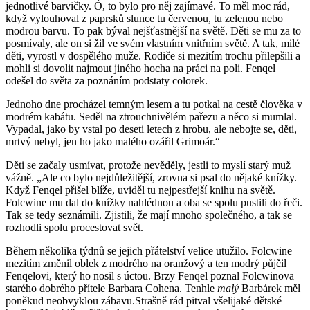
jednotlivé barvičky. Ó, to bylo pro něj zajímavé. To měl moc rád,
když vylouhoval z paprsků slunce tu červenou, tu zelenou nebo
modrou barvu. To pak býval nejšťastnější na světě. Děti se mu za to
posmívaly, ale on si žil ve svém vlastním vnitřním světě. A tak, milé
děti, vyrostl v dospělého muže. Rodiče si mezitím trochu přilepšili a
mohli si dovolit najmout jiného hocha na práci na poli. Fenqel
odešel do světa za poznáním podstaty colorek.
Jednoho dne procházel temným lesem a tu potkal na cestě člověka v
modrém kabátu. Seděl na ztrouchnivělém pařezu a něco si mumlal.
Vypadal, jako by vstal po deseti letech z hrobu, ale nebojte se, děti,
mrtvý nebyl, jen ho jako malého ozářil Grimoár.“
Děti se začaly usmívat, protože nevěděly, jestli to myslí starý muž
vážně. „Ale co bylo nejdůležitější, zrovna si psal do nějaké knížky.
Když Fenqel přišel blíže, uviděl tu nejpestřejší knihu na světě.
Folcwine mu dal do knížky nahlédnou a oba se spolu pustili do řeči.
Tak se tedy seznámili. Zjistili, že mají mnoho společného, a tak se
rozhodli spolu procestovat svět.
Během několika týdnů se jejich přátelství velice utužilo. Folcwine
mezitím změnil oblek z modrého na oranžový a ten modrý půjčil
Fenqelovi, který ho nosil s úctou. Brzy Fenqel poznal Folcwinova
starého dobrého přítele Barbara Cohena. Tenhle
malý
Barbárek měl
poněkud neobvyklou zábavu.Strašně rád pitval všelijaké dětské