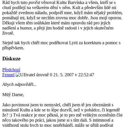
Rád bych tuto
pověst
věnoval Kultu Barvínka a všem, kteří se s
chutí podílejí na veškerém dění v něm. Kult a především lidé mi
pokaždé zvednou náladu, podpoří mne, když mám nějaký problém,
pomáhají mi, když se necítím zrovna moc dobře. Jsou mojí oporou.
Děkuji všem těm osůbkám které mám opravdu rád pro jejich
nadšení a humor, a přeji jim hodně radosti i v jejich skutečném
životě.
Stejně tak bych chtěl moc poděkovat Lyrii za korekturu a pomoc s
příspěvkem.
Diskuze
Předchozí
Fenqel
21. 5. 2007 v 22:52:47
Abych odpověděl...
Milý Darne,
Jako povinnost jsem to nemyslel, chtěl jsem tě jen obeznámit s
minulostí Kultu a kde se to lépe dozvíš, než v pohádce, či legendě
že? :) Tvá reakce je moc pěkná, je to pro mě velikým oceněním číst
něco takového po práci, jakou jsme si s tím dali. S intimností a
vnitřností stolu bych to moc nepřeháněl, může se přijít podívat