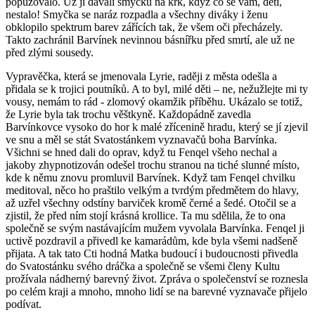
popuzovalo. Už jí dávali smyčku na krk, když co se vám, děti,
nestalo! Smyčka se naráz rozpadla a všechny diváky i ženu
obklopilo spektrum barev zářících tak, že všem oči přecházely.
Takto zachránil Barvínek nevinnou básnířku před smrtí, ale už ne
před zlými sousedy.
Vypravěčka, která se jmenovala Lyrie, raději z města odešla a
přidala se k trojici poutníků. A to byl, milé děti – ne, nežužlejte mi ty
vousy, nemám to rád - zlomový okamžik příběhu. Ukázalo se totiž,
že Lyrie byla tak trochu věštkyně. Každopádně zavedla
Barvínkovce vysoko do hor k malé zřícenině hradu, který se jí zjevil
ve snu a měl se stát Svatostánkem vyznavačů boha Barvínka.
Všichni se hned dali do oprav, když tu Fenqel všeho nechal a
jakoby zhypnotizován odešel trochu stranou na tiché slunné místo,
kde k němu znovu promluvil Barvínek. Když tam Fenqel chvilku
meditoval, něco ho praštilo velkým a tvrdým předmětem do hlavy,
až uzřel všechny odstíny barviček kromě černé a šedé. Otočil se a
zjistil, že před ním stojí krásná krollice. Ta mu sdělila, že to ona
společně se svým nastávajícím mužem vyvolala Barvínka. Fenqel ji
uctivě pozdravil a přivedl ke kamarádům, kde byla všemi nadšeně
přijata. A tak tato Cti hodná Matka budoucí i budoucnosti přivedla
do Svatostánku svého dráčka a společně se všemi členy Kultu
prožívala nádherný barevný život. Zpráva o společenství se roznesla
po celém kraji a mnoho, mnoho lidí se na barevné vyznavače přijelo
podívat.