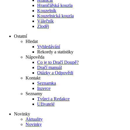
Hraničář
Hraničářská kouzla
Kouzelník
Kouzelnická kouzla
Válečník
Zloděj
Ostatní
Hledat
Vyhledávání
Rekordy a statistiky
Nápověda
Co je to Dračí Doupě?
Dračí manuál
Otázky a Odpovědi
Kontakt
Seznamka
Inzerce
Seznamy
Tvůrci a Redakce
Uživatelé
Novinky
Aktuality
Novinky