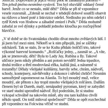
Šnorchl. Doprovázel je jejich věrný psék se záhadným jménem –
Ten-jehož-jméno-nesmíme-vyslovit.
Ten byl obzvlášť oddaný černé
barvě. Jenže co se nestalo, milé děti!“ Děda se při té vzpomínce
vesele rozesmál. „Zdenál se nechal v tehdejší dobové soutěži obarvit
na růžovo a hned poté z Inkvizice odešel. Nedlouho po něm odešel i
rytíř Krtek von Hrabow a záhadně zmizel i Psék.“ Děda mohutně
zabafal ze své dýmky a pohladil jednoho kloučka po rozčepýřené
hlavičce.
„V té době se do Svatostánku chodilo dívat mnoho zvědavých lidí. I
já jsem byl mezi nimi. Někteří se k nim připojili, jiní se zážitky
odcházeli. Tak se stalo, že se ke Kultu přidalo holčičí trio, takové
výkonné barevné komando.“ „Rošťačky jedny, „ zasmál se. „A víte,
jak se jmenovaly, děti? Byla to Lady Jay, Rubína a Ily. Takové
uličnice jsem nikdy předtím a ani potom neviděl! Jedna trpaslice,
druhá trollice a třetí modrovlasá elfka, každá jiná, a náramně si
rozuměly! Dělaly všelijaké kulišárny, barvily sebe, chrám, nádvoří,
schody, kontejnery, návštěvníky a dokonce i střešní chrliče! Nesmím
samozřejmě zapomenout na Alanila. To byl moudrý muž, velice
moudrý, ale přitom s Jay tropil mnoho všelijakých rošťáren. Dalším
členem byl sir Dareth, malý, nenápadný pyroman, který se zabydlel
ve staré studni uprostřed nádvoř. Byl podezírán, že si studnu
vykopal schválně na takovém místě, aby mu tam každou chvíli
někdo spadl. On totiž miloval společnost!“ Děda se opět rozchechtal
při vzpomínce na Folcwina věčně ve studni.