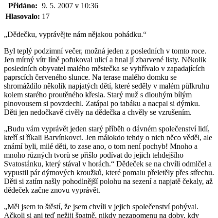
Přidáno:
9. 5. 2007 v 10:36
Hlasovalo:
17
„Dědečku, vyprávějte nám nějakou pohádku.“
Byl teplý podzimní večer, možná jeden z posledních v tomto roce.
Jen mírný vítr líně pofukoval ulicí a hnal jí zbarvené listy. Několik
posledních obyvatel malého městečka se vyhřívalo v zapadajících
paprscích červeného slunce. Na terase malého domku se
shromáždilo několik napjatých dětí, které seděly v malém půlkruhu
kolem starého proutěného křesla. Starý muž s dlouhým bílým
plnovousem si povzdechl. Zatápal po tabáku a nacpal si dýmku.
Děti jen nedočkavě civěly na dědečka a chvěly se vzrušením.
„Budu vám vyprávět jeden starý příběh o dávném společenství lidí,
kteří si říkali Barvínkovci. Jen málokdo tehdy o nich něco věděl, ale
známí byli, milé děti, to zase ano, o tom není pochyb! Mnoho a
mnoho různých tvorů se přišlo podívat do jejich tehdejšího
Svatostánku, který stával v horách.“ Dědeček se na chvíli odmlčel a
vypustil pár dýmových kroužků, které pomalu přeletěly přes střechu.
Děti si zatím našly pohodlnější polohu na sezení a napjatě čekaly, až
dědeček začne znovu vyprávět.
„Měl jsem to štěstí, že jsem chvíli v jejich společenství pobýval.
Ačkoli si ani teď nežiji špatně, nikdy nezapomenu na doby, kdy