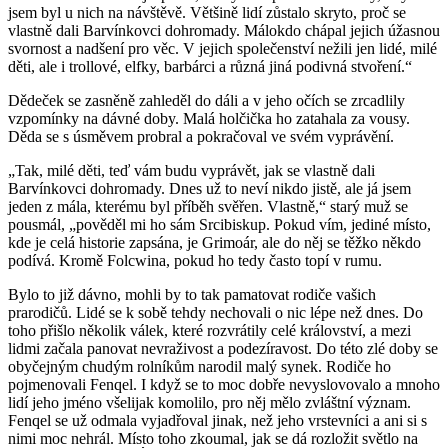
jsem byl u nich na návštěvě. Většině lidí zůstalo skryto, proč se
vlastně dali Barvínkovci dohromady. Málokdo chápal jejich úžasnou
svornost a nadšení pro věc. V jejich společenství nežili jen lidé, milé
děti, ale i trollové, elfky, barbárci a různá jiná podivná stvoření.“
Dědeček se zasněně zahleděl do dáli a v jeho očích se zrcadlily
vzpomínky na dávné doby. Malá holčička ho zatahala za vousy.
Děda se s úsměvem probral a pokračoval ve svém vyprávění.
„Tak, milé děti, teď vám budu vyprávět, jak se vlastně dali
Barvínkovci dohromady. Dnes už to neví nikdo jistě, ale já jsem
jeden z mála, kterému byl příběh svěřen. Vlastně,“ starý muž se
pousmál, „pověděl mi ho sám Srcibiskup. Pokud vím, jediné místo,
kde je celá historie zapsána, je Grimoár, ale do něj se těžko někdo
podívá. Kromě Folcwina, pokud ho tedy často topí v rumu.
Bylo to již dávno, mohli by to tak pamatovat rodiče vašich
prarodičů. Lidé se k sobě tehdy nechovali o nic lépe než dnes. Do
toho přišlo několik válek, které rozvrátily celé království, a mezi
lidmi začala panovat nevraživost a podezíravost. Do této zlé doby se
obyčejným chudým rolníkům narodil malý synek. Rodiče ho
pojmenovali Fenqel. I když se to moc dobře nevyslovovalo a mnoho
lidí jeho jméno všelijak komolilo, pro něj mělo zvláštní význam.
Fenqel se už odmala vyjadřoval jinak, než jeho vrstevníci a ani si s
nimi moc nehrál. Místo toho zkoumal, jak se dá rozložit světlo na