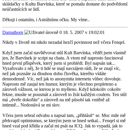
skládačky o Kultu Barvínka, které se pomalu dostane do podvědomí
neúčastnících se lidí.
Děkuji i ostatním, i Astrálnímu očku. My víme..
Darnathorn
18. 5. 2007 v 19:02:01
Nikdy v životě mi nikdo nezadal hezčí povinnost než včera Fenqel.
Když jsem začal navštěvovat stůl Kult Barvínka, věděl jsem vlastně
jen, že Barvínek je script na chatu. A vtom mě naprosto fascinoval
hned první příspěvek, který jsem si prohlédl. Byl napsán tak...
Vyzařovalo z něj, že ti lidé se mají navzájem rádi, že se znají víc,
než jak poznáte za dlouhou dobu člověka, kterého vídáte
dennodenně. Víc, než jak to anonymita internetu vůbec dovoluje.
Naprosto mě zaujal ten humor, kterým je všechno propleteno a
zároveň vážnost, se kterou je to myšleno. Když kdokoliv cokoliv
řekne, musíte se pousmát a zároveň to žrát každým coulem. Ten stůl
má „dveře dokořán“ a zároveň na mě působí tak vnitřně až
intimně... Nedostává se mi slov.
Včera jsem sebral odvahu a napsal tam, „přihlásil“ se. Moc mile mě
překvapil optimismus, se kterým jsem se hned setkal... Fenqel si mě
hned vzal pod křídla a začal mi psát na ICQ. Jak to vypadá, jak to