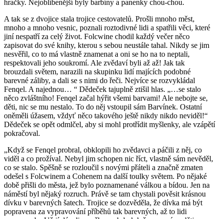
hračky. Nejoblíbenější byly barbíny a panenky chou-chou.
A tak se z dvojice stala trojice cestovatelů. Prošli mnoho měst,
mnoho a mnoho vesnic, poznali roztodivné lidi a spatřili věci, které
jiní nespatří za celý život. Folcwine chodil každý večer něco
zapisovat do své knihy, kterou s sebou neustále tahal. Nikdy se jim
nesvěřil, co to má vlastně znamenat a oni se ho na to neptali,
respektovali jeho soukromí. Ale zvědaví byli až až! Jak tak
brouzdali světem, narazili na skupinku lidí majících podobné
barevné záliby, a dali se s nimi do řeči. Nejvíce se rozvykládal
Fenqel. A najednou… “ Dědeček tajuplně ztišil hlas. „…se stalo
něco zvláštního! Fenqel začal hýřit všemi barvami! Ale nebojte se,
děti, nic se mu nestalo. To do něj vstoupil sám Barvínek. Ostatní
oněměli úžasem, vždyť něco takového ještě nikdy nikdo neviděl!“
Dědeček se opět odmlčel, aby si mohl protřídit myšlenky, ale vzápětí
pokračoval.
„Když se Fenqel probral, obklopili ho zvědavci a páčili z něj, co
viděl a co prožíval. Nebyl jim schopen nic říct, vlastně sám nevěděl,
co se stalo. Spěšně se rozloučil s novými přáteli a značně zmaten
odešel s Folcwinem a Cohenem na další toulky světem. Po nějaké
době přišli do města, jež bylo poznamenané válkou a bídou. Jen na
náměstí byl nějaký rozruch. Právě se tam chystali pověsit krásnou
dívku v barevných šatech. Trojice se dozvěděla, že dívka má být
popravena za vypravování příběhů tak barevných, až to lidi