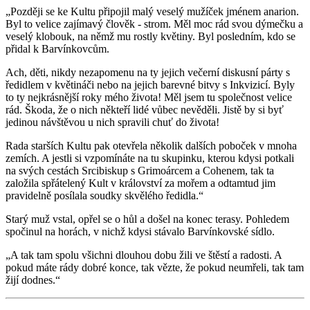
„Později se ke Kultu připojil malý veselý mužíček jménem anarion.
Byl to velice zajímavý člověk - strom. Měl moc rád svou dýmečku a
veselý klobouk, na němž mu rostly květiny. Byl posledním, kdo se
přidal k Barvínkovcům.
Ach, děti, nikdy nezapomenu na ty jejich večerní diskusní párty s
ředidlem v květináči nebo na jejich barevné bitvy s Inkvizicí. Byly
to ty nejkrásnější roky mého života! Měl jsem tu společnost velice
rád. Škoda, že o nich někteří lidé vůbec nevěděli. Jistě by si byť
jedinou návštěvou u nich spravili chuť do života!
Rada starších Kultu pak otevřela několik dalších poboček v mnoha
zemích. A jestli si vzpomínáte na tu skupinku, kterou kdysi potkali
na svých cestách Srcibiskup s Grimoárcem a Cohenem, tak ta
založila spřátelený Kult v království za mořem a odtamtud jim
pravidelně posílala soudky skvělého ředidla.“
Starý muž vstal, opřel se o hůl a došel na konec terasy. Pohledem
spočinul na horách, v nichž kdysi stávalo Barvínkovské sídlo.
„A tak tam spolu všichni dlouhou dobu žili ve štěstí a radosti. A
pokud máte rády dobré konce, tak vězte, že pokud neumřeli, tak tam
žijí dodnes.“