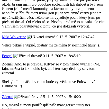
okolí. Já sám mám pro podobné společnosti lidí slabost a byl jsem
členem jedné menší komunity, na kterou nikdy nezapomenu a
nebojím se říct, že mezi lidmi jsou jejich vzájemné vazby jedna z
nejdůležitějších věcí. Těžko se mi vyjadřuje pocit, který jsem po
přečtení dostal. Od všeho něco. Nevím, proč mě to napadá, ale chci
Vám všem pogratulovat k tomu, co jste dokázali vytvořit.
Miki Wolverine
12. 5. 2007 v 12:47:47
Velice pěkné a vtipné, dostaly mě zejména ty šlechtické tituly :).
Fenqel
11. 5. 2007 v 18:45:10
Zdenál: Ano, to je pravda.. Kdyby se v tom někdo vyznal :) Ne,
fajn, možná to tak mohlo být, ale i ten starý děda by se v tom
zamotal..
Shelagh: I to máčení v rumu bude vysvětleno ve Folcwinově
Grimoáru.. :)
Zdenál
11. 5. 2007 v 15:16:20
No, možná si mohl použít spíš naše managerské tituly než