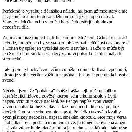
lehce stravitelný sloh, dává dílu šťávu.
Perfektně to vystihuje dětinskou náladu, asi jsem už moc starý a nic
tak jemného a přesto dokonalého nejsem již schopen napsat.
Vsuvky dědečka nebo vnoučat barvitě dotvářejí pohodovou
atmosféru díla.
Zajímavou otázkou je i to, kdo je oním dědečkem. Grimoárec to asi
nebude, protože ten by se svou zombíkovostí u dědí asi nezabodoval
a Cohen by spíše jen vykládal slovo Barvínka. Takže to může být
jen Srcík nebo Smrkáček, který vypráví pohádku školce malých
stromečků.
Také jsem byl uchvácen nečím, co někdo mimo kult asi nepochopí,
přesto je v díle většina zážitků napsána tak, aby je pochopila i osoba
zvenčí.
Nečekal jsem, že "pohádka" (spíše fraška nejhrubšího kalibru
parafrázující lidovou pověst) kterou jsem u kultu spolu s Lyrií
napsal, vzbudí takové nadšení, že Fenqel napíše svou vlastní,
vážnou, pohádku bez záplav sarkazmů a morbidních vtipů, bez
kterých já nejsem schopen nic napsat. Pohádku takovéto kvality
bych já nikdy nedokázal napsat, smekám klobouk. Sice moje verze
"pohádka" byla poslána mnohem dříve, ještě není schválena a není
jistá zda vůbec bude (daná rubrika je trochu zaseklá), ale i tak už se