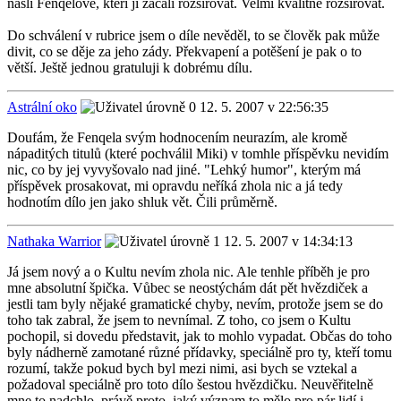
našli Fenqelové, kteří ji začali rozšiřovat. Velmi kvalitně rozšiřovat.
Do schválení v rubrice jsem o díle nevěděl, to se člověk pak může
divit, co se děje za jeho zády. Překvapení a potěšení je pak o to
větší. Ještě jednou gratuluji k dobrému dílu.
Astrální oko
12. 5. 2007 v 22:56:35
Doufám, že Fenqela svým hodnocením neurazím, ale kromě
nápaditých titulů (které pochválil Miki) v tomhle příspěvku nevidím
nic, co by jej vyvyšovalo nad jiné. "Lehký humor", kterým má
příspěvek prosakovat, mi opravdu neříká zhola nic a já tedy
hodnotím dílo jen jako shluk vět. Čili průměrně.
Nathaka Warrior
12. 5. 2007 v 14:34:13
Já jsem nový a o Kultu nevím zhola nic. Ale tenhle příběh je pro
mne absolutní špička. Vůbec se neostýchám dát pět hvězdiček a
jestli tam byly nějaké gramatické chyby, nevím, protože jsem se do
toho tak zabral, že jsem to nevnímal. Z toho, co jsem o Kultu
pochopil, si dovedu představit, jak to mohlo vypadat. Občas do toho
byly nádherně zamotané různé přídavky, speciálně pro ty, kteří tomu
rozumí, takže pokud bych byl mezi nimi, asi bych se vztekal a
požadoval speciálně pro toto dílo šestou hvězdičku. Neuvěřitelně
mne to nadchlo, právě proto, jaký význam to mělo pro pár lidí i