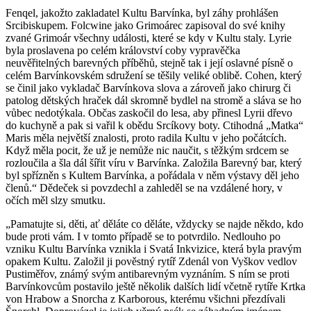
Fenqel, jakožto zakladatel Kultu Barvínka, byl záhy prohlášen
Srcibiskupem. Folcwine jako Grimoárec zapisoval do své knihy
zvané Grimoár všechny události, které se kdy v Kultu staly. Lyrie
byla proslavena po celém království coby vypravěčka
neuvěřitelných barevných příběhů, stejně tak i její oslavné písně o
celém Barvínkovském sdružení se těšily veliké oblibě. Cohen, který
se činil jako vykladač Barvínkova slova a zároveň jako chirurg či
patolog dětských hraček dál skromně bydlel na stromě a sláva se ho
vůbec nedotýkala. Občas zaskočil do lesa, aby přinesl Lyrii dřevo
do kuchyně a pak si vařil k obědu Srcíkovy boty. Ctihodná „Matka“
Maris měla největší znalosti, proto radila Kultu v jeho počátcích.
Když měla pocit, že už je nemůže nic naučit, s těžkým srdcem se
rozloučila a šla dál šířit víru v Barvínka. Založila Barevný bar, který
byl spřízněn s Kultem Barvínka, a pořádala v něm výstavy děl jeho
členů.“ Dědeček si povzdechl a zahleděl se na vzdálené hory, v
očích měl slzy smutku.
„Pamatujte si, děti, ať děláte co děláte, vždycky se najde někdo, kdo
bude proti vám. I v tomto případě se to potvrdilo. Nedlouho po
vzniku Kultu Barvínka vznikla i Svatá Inkvizice, která byla pravým
opakem Kultu. Založil ji pověstný rytíř Zdenál von Vyškov vedlov
Pustiměřov, známý svým antibarevným vyznáním. S ním se proti
Barvínkovcům postavilo ještě několik dalších lidí včetně rytíře Krtka
von Hrabow a Snorcha z Karborous, kterému všichni přezdívali