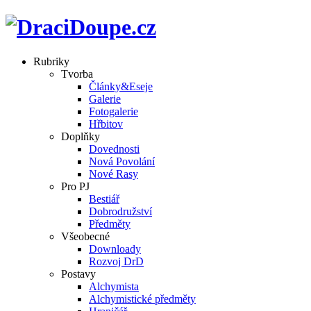
Rubriky
Tvorba
Články&Eseje
Galerie
Fotogalerie
Hřbitov
Doplňky
Dovednosti
Nová Povolání
Nové Rasy
Pro PJ
Bestiář
Dobrodružství
Předměty
Všeobecné
Downloady
Rozvoj DrD
Postavy
Alchymista
Alchymistické předměty