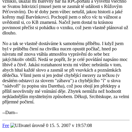
vzniklo, ukázal mi Barevný bar na RPGportálu a vysvětlil všechno
se Svatou Inkvizicí (musel jsem se zasmát té události s Růžovým
Péťovstvím). Do té doby jsem vůbec netušil, jakou historii a jaké
kořeny mají Barvínkovci. Pochopil jsem o něco víc tu vážnost a
uvědomil si, co KB znamená. Načež jsem dostal tu krásnou
povinnost přečíst si pohádku o vzniku, což jsem vlastně plánoval už
dlouho.
No a tak se vlastně dostáváme k samotnému příběhu. I když jsem
byl v průběhu čtení na chvilku nucen opustit počítač, hned po
návratu mě znova vtáhla atmosféra vyprávění do sebe bez
jakýchkoliv obtíží. Nedá se popřít, že je celé povídání napsáno moc
líbivě a čtivě. Jakási roztahanost textu mi vůbec nebránila v tom,
abych hltal každé slovo a zasmál se při vsuvkách a poznámkách
dědečka. Všiml jsem si jen jedné chybějící mezery za tečkou (v
desátém odstavci za slovem "zábavu") a chybějícího "í" u slova
"nádvoří" (u popisu sira Daretha), což jsou obojí jen překlepy a
příliš neovlivnily mé vnímání děje. Zbytek nemůžu než hodnotit
nejkladnějším myslitelným způsobem. Děkuji, Srcibiskupe, za velmi
příjemné počtení.
--Darn--
Fee
15. 5. 2007 v 19:57:08