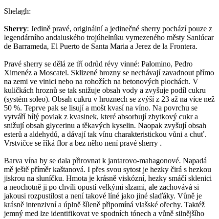
Shelagh:
Sherry
: Jedině pravé, originální a jedinečné sherry pochází pouze z
legendárního andaluského trojúhelníku vymezeného městy Sanlúcar
de Barrameda, El Puerto de Santa Maria a Jerez de la Frontera.
Pravé sherry se dělá ze tří odrůd révy vinné: Palomino, Pedro
Ximenéz a Moscatel. Sklizené hrozny se nechávají zavadnout přímo
na zemi ve vinici nebo na rohožích na betonových plochách. V
kuličkách hroznů se tak snižuje obsah vody a zvyšuje podíl cukru
(systém soleo). Obsah cukru v hroznech se zvýší z 23 až na více než
50 %. Teprve pak se lisují a mošt kvasí na víno. Na povrchu se
vytváří bílý povlak z kvasinek, které absorbují zbytkový cukr a
snižují obsah glycerinu a těkavých kyselin. Naopak zvyšují obsah
esterů a aldehydů, a dávají tak vínu charakteristickou vůni a chuť.
Vrstvičce se říká flor a bez něho není pravé sherry .
Barva vína by se dala přirovnat k jantarovo-mahagonové. Napadá
mě ještě příměr kaštanová. I přes svou sytost je hezky čirá s hezkou
jiskrou na sluníčku. Hmota je krásně viskózní, hezky smáčí sklenici
a neochotně ji po chvíli opustí velkými slzami, ale zachovává si
jakousi rozpustilost a není takové líné jako jiné slaďáky. Vůně je
krásně intenzivní a úplně šíleně připomíná vlašské ořechy. Taktéž
jemný med lze identifikovat ve spodních tónech a vůně silnějšího