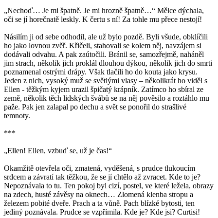
„Nechoď… Je mi špatně. Je mi hrozně špatně…“ Mělce dýchala,
oči se jí horečnatě leskly. K čertu s ní! Za tohle mu přece nestojí!
Násilím ji od sebe odhodil, ale už bylo pozdě. Byli všude, obklíčili
ho jako lovnou zvěř. Křičeli, stahovali se kolem něj, navzájem si
dodávali odvahu. A pak zaútočili. Bránil se, samozřejmě, naháněl
jim strach, několik jich proklál dlouhou dýkou, několik jich do smrti
poznamenal ostrými drápy. Však tlačili ho do kouta jako krysu.
Jeden z nich, vysoký muž se světlými vlasy – několikrát ho viděl s
Ellen - těžkým kyjem urazil špičatý krápník. Zatímco ho sbíral ze
země, několik těch lidských švábů se na něj pověsilo a roztáhlo mu
paže. Pak jen zalapal po dechu a svět se ponořil do strašlivé
temnoty.
***
„Ellen! Ellen, vzbuď se, už je čas!“
Okamžitě otevřela oči, zmatená, vyděšená, s prudce tlukoucím
srdcem a závratí tak těžkou, že se jí chtělo až zvracet. Kde to je?
Nepoznávala to tu. Ten pokoj byl cizí, postel, ve které ležela, obrazy
na zdech, husté závěsy na oknech… Zlomená klenba stropu a
železem pobité dveře. Prach a ta vůně. Pach blízké bytosti, ten
jediný poznávala. Prudce se vzpřímila. Kde je? Kde jsi? Curtisi!