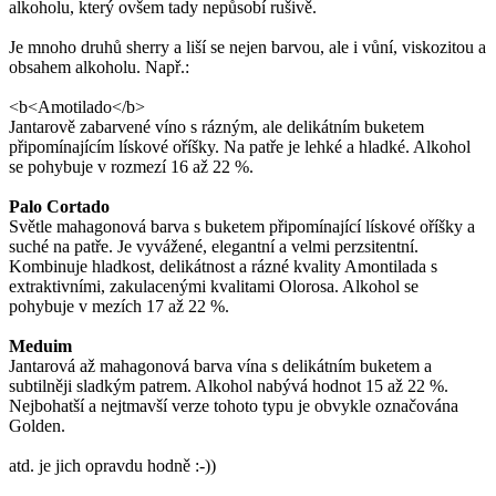
alkoholu, který ovšem tady nepůsobí rušivě.
Je mnoho druhů sherry a liší se nejen barvou, ale i vůní, viskozitou a
obsahem alkoholu. Např.:
<b<Amotilado</b>
Jantarově zabarvené víno s rázným, ale delikátním buketem
připomínajícím lískové oříšky. Na patře je lehké a hladké. Alkohol
se pohybuje v rozmezí 16 až 22 %.
Palo Cortado
Světle mahagonová barva s buketem připomínající lískové oříšky a
suché na patře. Je vyvážené, elegantní a velmi perzsitentní.
Kombinuje hladkost, delikátnost a rázné kvality Amontilada s
extraktivními, zakulacenými kvalitami Olorosa. Alkohol se
pohybuje v mezích 17 až 22 %.
Meduim
Jantarová až mahagonová barva vína s delikátním buketem a
subtilněji sladkým patrem. Alkohol nabývá hodnot 15 až 22 %.
Nejbohatší a nejtmavší verze tohoto typu je obvykle označována
Golden.
atd. je jich opravdu hodně :-))