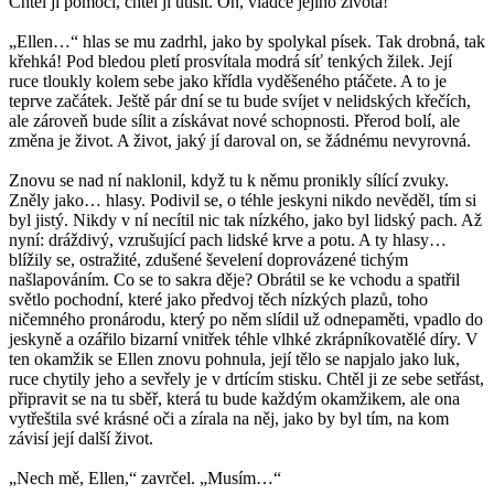
Chtěl jí pomoci, chtěl ji utišit. On, vládce jejího života!
„Ellen…“ hlas se mu zadrhl, jako by spolykal písek. Tak drobná, tak
křehká! Pod bledou pletí prosvítala modrá síť tenkých žilek. Její
ruce tloukly kolem sebe jako křídla vyděšeného ptáčete. A to je
teprve začátek. Ještě pár dní se tu bude svíjet v nelidských křečích,
ale zároveň bude sílit a získávat nové schopnosti. Přerod bolí, ale
změna je život. A život, jaký jí daroval on, se žádnému nevyrovná.
Znovu se nad ní naklonil, když tu k němu pronikly sílící zvuky.
Zněly jako… hlasy. Podivil se, o téhle jeskyni nikdo nevěděl, tím si
byl jistý. Nikdy v ní necítil nic tak nízkého, jako byl lidský pach. Až
nyní: dráždivý, vzrušující pach lidské krve a potu. A ty hlasy…
blížily se, ostražité, zdušené ševelení doprovázené tichým
našlapováním. Co se to sakra děje? Obrátil se ke vchodu a spatřil
světlo pochodní, které jako předvoj těch nízkých plazů, toho
ničemného pronárodu, který po něm slídil už odnepaměti, vpadlo do
jeskyně a ozářilo bizarní vnitřek téhle vlhké zkrápníkovatělé díry. V
ten okamžik se Ellen znovu pohnula, její tělo se napjalo jako luk,
ruce chytily jeho a sevřely je v drtícím stisku. Chtěl ji ze sebe setřást,
připravit se na tu sběř, která tu bude každým okamžikem, ale ona
vytřeštila své krásné oči a zírala na něj, jako by byl tím, na kom
závisí její další život.
„Nech mě, Ellen,“ zavrčel. „Musím…“