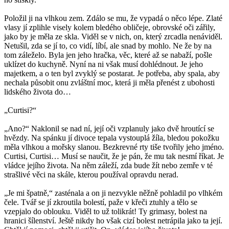
Položil ji na vlhkou zem. Zdálo se mu, že vypadá o něco lépe. Zlaté
vlasy jí zplihle visely kolem bledého obličeje, obrovské oči zářily,
jako by je měla ze skla. Viděl se v nich, on, který zrcadla nenáviděl.
Netušil, zda se jí to, co vidí, líbí, ale snad by mohlo. Ne že by na
tom záleželo. Byla jen jeho hračka, věc, které až se nabaží, pošle
uklízet do kuchyně. Nyní na ni však musí dohlédnout. Je jeho
majetkem, a o ten byl zvyklý se postarat. Je potřeba, aby spala, aby
nechala působit onu zvláštní moc, která ji měla přenést z ubohosti
lidského života do…
„Curtisi?“
„Ano?“ Naklonil se nad ní, její oči vzplanuly jako dvě hroutící se
hvězdy. Na spánku jí divoce tepala vystouplá žíla, bledou pokožku
měla vlhkou a mořsky slanou. Bezkrevné rty tiše tvořily jeho jméno.
Curtisi, Curtisi… Musí se naučit, že je pán, že mu tak nesmí říkat. Je
vládce jejího života. Na něm záleží, zda bude žít nebo zemře v té
strašlivé věci na skále, kterou používal opravdu nerad.
„Je mi špatně,“ zasténala a on ji nezvykle něžně pohladil po vlhkém
čele. Tvář se jí zkroutila bolestí, paže v křeči ztuhly a tělo se
vzepjalo do oblouku. Viděl to už tolikrát! Ty grimasy, bolest na
hranici šílenství. Ještě nikdy ho však cizí bolest netrápila jako ta její.