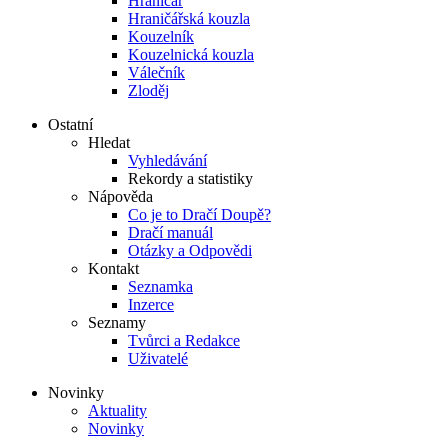
Hraničář
Hraničářská kouzla
Kouzelník
Kouzelnická kouzla
Válečník
Zloděj
Ostatní
Hledat
Vyhledávání
Rekordy a statistiky
Nápověda
Co je to Dračí Doupě?
Dračí manuál
Otázky a Odpovědi
Kontakt
Seznamka
Inzerce
Seznamy
Tvůrci a Redakce
Uživatelé
Novinky
Aktuality
Novinky