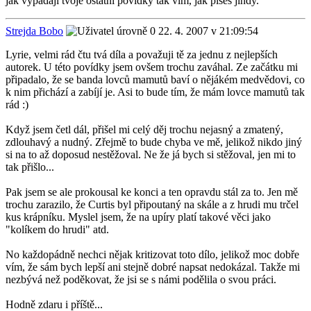
jak vypadají tvoje ostatní povídky tak vím, jak píšeš jindy.
Strejda Bobo
22. 4. 2007 v 21:09:54
Lyrie, velmi rád čtu tvá díla a považuji tě za jednu z nejlepších
autorek. U této povídky jsem ovšem trochu zaváhal. Ze začátku mi
připadalo, že se banda lovců mamutů baví o nějákém medvědovi, co
k nim přichází a zabíjí je. Asi to bude tím, že mám lovce mamutů tak
rád :)
Když jsem četl dál, přišel mi celý děj trochu nejasný a zmatený,
zdlouhavý a nudný. Zřejmě to bude chyba ve mě, jelikož nikdo jiný
si na to až doposud nestěžoval. Ne že já bych si stěžoval, jen mi to
tak přišlo...
Pak jsem se ale prokousal ke konci a ten opravdu stál za to. Jen mě
trochu zarazilo, že Curtis byl připoutaný na skále a z hrudi mu trčel
kus krápníku. Myslel jsem, že na upíry platí takové věci jako
"kolíkem do hrudi" atd.
No každopádně nechci nějak kritizovat toto dílo, jelikož moc dobře
vím, že sám bych lepší ani stejně dobré napsat nedokázal. Takže mi
nezbývá než poděkovat, že jsi se s námi podělila o svou práci.
Hodně zdaru i příště...