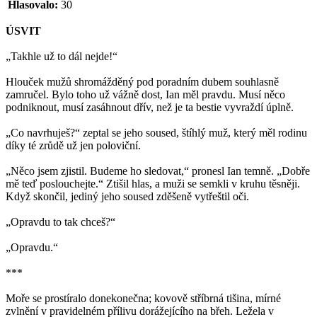
Hlasovalo:
30
ÚSVIT
„Takhle už to dál nejde!“
Hlouček mužů shromážděný pod poradním dubem souhlasně
zamručel. Bylo toho už vážně dost, Ian měl pravdu. Musí něco
podniknout, musí zasáhnout dřív, než je ta bestie vyvraždí úplně.
„Co navrhuješ?“ zeptal se jeho soused, štíhlý muž, který měl rodinu
díky té zrůdě už jen poloviční.
„Něco jsem zjistil. Budeme ho sledovat,“ pronesl Ian temně. „Dobře
mě teď poslouchejte.“ Ztišil hlas, a muži se semkli v kruhu těsněji.
Když skončil, jediný jeho soused zděšeně vytřeštil oči.
„Opravdu to tak chceš?“
„Opravdu.“
***
Moře se prostíralo donekonečna; kovově stříbrná tišina, mírné
zvlnění v pravidelném přílivu dorážejícího na břeh. Ležela v