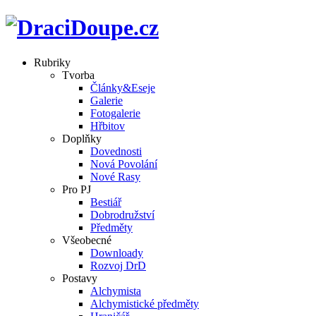
Rubriky
Tvorba
Články&Eseje
Galerie
Fotogalerie
Hřbitov
Doplňky
Dovednosti
Nová Povolání
Nové Rasy
Pro PJ
Bestiář
Dobrodružství
Předměty
Všeobecné
Downloady
Rozvoj DrD
Postavy
Alchymista
Alchymistické předměty