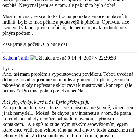
osobité. Nevyznal jsem se v tom, ale pak už to bylo dobré.
Musím přiznat, že si autorka trochu pohrála s emocemi hlavních
hrdinů. Bylo to moc pěkné a poutavější k příběhu. Opravdu, sice
jsem velký fanda jiných příběhů, ale nemohu jinak hodnotit než
plným počtem..
Zase jsme si početli. Co bude dál?
Sethem Tartir
14. 4. 2007 v 22:29:58
Lyrii:
Ano, asi mám problém s vypointovanou povídkou. Tebou uvedená
definice povídky
pro mě
není příliš argument. Přijde mi, že něco
takového nikdy nepřestane sklouzávat k mustrování, koncepci (ale
nemusí!). Pro mne pointa povídku nedělá.
A chyby, chyby, které mě u Lyrie překvapují.
Ach jo. Je mi líto, že na tebe ta věta působila negativně, vůbec jsem
ji tak nemyslel... Možná, že chyba je v internetu a v tom, že psaná
komunikace nikdy nemůže nahradit mluvenou, s přímým
kontaktem... Ale spíš to bude mým nízkým sebevědomím, egem,
které chce vrátit pomyslnou ránu na poli chyb v textu zasazenou mi
tebou v Dílně. Za to se omlouvám. Promiň mi to, prosím.