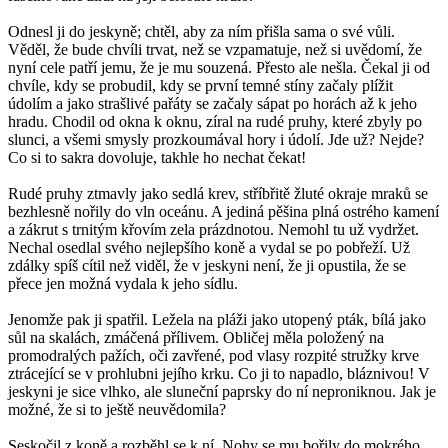
Odnesl ji do jeskyně; chtěl, aby za ním přišla sama o své vůli.
Věděl, že bude chvíli trvat, než se vzpamatuje, než si uvědomí, že
nyní cele patří jemu, že je mu souzená. Přesto ale nešla. Čekal ji od
chvíle, kdy se probudil, kdy se první temné stíny začaly plížit
údolím a jako strašlivé pařáty se začaly sápat po horách až k jeho
hradu. Chodil od okna k oknu, zíral na rudé pruhy, které zbyly po
slunci, a všemi smysly prozkoumával hory i údolí. Jde už? Nejde?
Co si to sakra dovoluje, takhle ho nechat čekat!
Rudé pruhy ztmavly jako sedlá krev, stříbřitě žluté okraje mraků se
bezhlesně nořily do vln oceánu. A jediná pěšina plná ostrého kamení
a zákrut s trnitým křovím zela prázdnotou. Nemohl tu už vydržet.
Nechal osedlal svého nejlepšího koně a vydal se po pobřeží. Už
zdálky spíš cítil než viděl, že v jeskyni není, že ji opustila, že se
přece jen možná vydala k jeho sídlu.
Jenomže pak ji spatřil. Ležela na pláži jako utopený pták, bílá jako
sůl na skalách, zmáčená přílivem. Obličej měla položený na
promodralých pažích, oči zavřené, pod vlasy rozpité stružky krve
ztrácející se v prohlubni jejího krku. Co ji to napadlo, bláznivou! V
jeskyni je sice vlhko, ale sluneční paprsky do ní neproniknou. Jak je
možné, že si to ještě neuvědomila?
Seskočil z koně a rozběhl se k ní. Nohy se mu bořily do mokrého