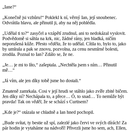
„Iane?“
„Konečně jsi vzhůru!“ Poklekl k ní, věrný Ian, její snoubenec.
Odvrátila hlavu, ale přinutil ji, aby na něj pohlédla.
„Udělal ti to?“ zasyčel a vzápětí zrudnul, ani to nedokázal vyslovit.
Podvědomě si sáhla na krk, nic, žádné rány, jen hladká, ničím
neporušená kůže. Přesto
věděla
, že to udělal. Cítila to, bylo to, jako
by umírala a pak se znovu, pozvolna, za cenu nesmírné bolesti,
zrodila. Poznal to Ian? Zdálo se, že ne.
„Je… je mi to líto,“ zašeptala. „Nechtěla jsem s ním… Přinutil
mě…“
„Já vím, ale jen díky tobě jsme ho dostali.“
Zmateně zamrkala. Cosi v její hrudi se stáhlo jako zvíře zbité bičem.
Jen díky ní? Nechápala to, a přece… Ó, to snad… To nemůže být
pravda! Tak on
věděl
, že se schází s Curtisem?
„Kde je?“ otázala se chladně a Ian hned pochopil.
„Bude svítat, ty bestie už spí, zalezlé jako červi ve svých dírách! Za
pár hodin je vytaháme na nádvoří! Přivezli jsme ho sem, ach, Ellen,