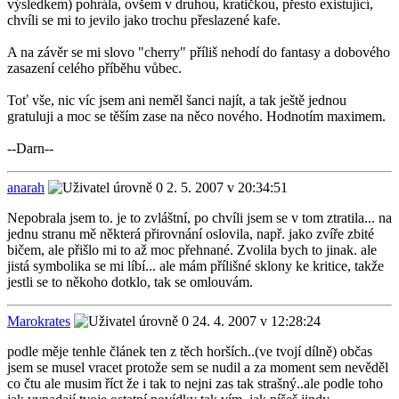
výsledkem) pohrála, ovšem v druhou, kratičkou, přesto existující,
chvíli se mi to jevilo jako trochu přeslazené kafe.
A na závěr se mi slovo "cherry" příliš nehodí do fantasy a dobového
zasazení celého příběhu vůbec.
Toť vše, nic víc jsem ani neměl šanci najít, a tak ještě jednou
gratuluji a moc se těším zase na něco nového. Hodnotím maximem.
--Darn--
anarah
2. 5. 2007 v 20:34:51
Nepobrala jsem to. je to zvláštní, po chvíli jsem se v tom ztratila... na
jednu stranu mě některá přirovnání oslovila, např. jako zvíře zbité
bičem, ale přišlo mi to až moc přehnané. Zvolila bych to jinak. ale
jistá symbolika se mi líbí... ale mám přílišné sklony ke kritice, takže
jestli se to někoho dotklo, tak se omlouvám.
Marokrates
24. 4. 2007 v 12:28:24
podle měje tenhle článek ten z těch horších..(ve tvojí dílně) občas
jsem se musel vracet protože sem se nudil a za moment sem nevěděl
co čtu ale musim říct že i tak to nejni zas tak strašný..ale podle toho