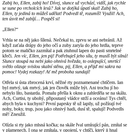
Zabij ho, Ellen, zabij ho! Dívej, slunce už vychází, vidíš, jak rychle
se sune po vrcholcích lesů? Jak se dotýká úpatí skal! Zabij ho,
Ellen, ty jediná to můžeš udělat! Podvedl tě, rozumíš! Využil! Ach,
ten úsvit mě zabíjí… Pospěš si!
„Ellen?“
Vrhla se na něj jako šílená. Nečekal to, zprvu se ani nebránil. Až
když zaťala drápy do jeho očí a zuby zaryla do jeho hrdla, teprve
potom se maličko zazmítal a pak ztuhnul lapen do pasti smrtelné
křeči.
Jen víc, Ellen, jen pij! Potřebuješ jeho sílu, ty musíš být silná!
Slunce stoupá na nebi jako ohnivá hvězda, to oslepující, smrtící
světlo olizuje svislou skalní stěnu, pij, Ellen, a přijď mi sakra na
pomoc! Vydej rozkazy! Ať mě proboha sundají!
Otřela si ústa zbrocená krví, něžné rty poznamenané chtíčem. Ian
byl mrtvý, tak mrtvý, jak jen člověk může být. Ani trochu jí ho
nebylo líto, bastarda. Pomalu přešla k oknu a zahleděla se na skálu.
Ach, Curtisi, ty ubohý, připoutaný vládce strží a oceánu! Tys chtěl,
abych byla v kuchyni? První paprsky tě už lapily, už požírají tvé
nohy, boky, trup, jsou jako ohnivý hadi, dusí tě, spalují! Podvedls
mě! Zneužil.
Olízla si rty jako mlsná kočka; na skále řval umírající pán, zmítal se
v plamenech. I ona se zmítala, v opojení, v chtíči, který ji hnal