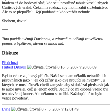
hradem až do hodovní síně, kde se u prostřené tabule veselil zbytek
Curtisových vrahů. Čekali na rozkaz, aby mohli zabít služebnictvo.
Ale to se přepočítali.
Její
poddané nikdo vraždit nebude.
Sbohem, úsvite!
***
Tuto povídku věnuji Darianovi, a zároveň mu děkuji za veškerou
pomoc a trpělivost, kterou se mnou má.
Diskuze
Předchozí
Hubert Drtikull
16. 5. 2007 v 20:05:09
Byl to velice zajímavý příběh. Našel sem tam několik netradičních
přirovnáních jako " její oči zářily jako dvě hroutící se hvězdy" , u
kterých se musil člověk chvíli zamyslet aby si dokázal představit jak
to autor myslel, což je jenom dobře. Jediný co mi osobně vadilo byl
ten otevřenej konec. Ale někomu se to líbí. Každopádně to bylo
velice povedený.
Lyrie
7. 5. 2007 v 12:01:49