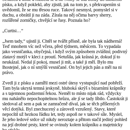
písku, a když poklekl, aby zjistil, jak na tom je, s překvapením si
uvědomil, že se mu třesou ruce. Takový nesmysl, pomyslel si v
duchu, a obrátil ji na záda. Zírala na něj očima barvy sherry,
rozšířené zorničky, chvějící se řasy. Poznala ho?
„Curtisi…“
„Jsem tady,“ ujistil ji. Chtěl se tvářit přísně, ale byla tak nádherná!
Teď mnohem víc než včera, před týdnem, měsícem. To vypadala
jako vesničanka, obyčejná, i když svým způsobem zvláštní; podivný
zlatavý motýl v kleci z proutí. Netušila, jak krásná je, dokud jí to
neukázal. Nedal jí pokoj, musel ji mít, a také ji měl. Bylo mu
lhostejné, jak o ní smýšlí vesničané. On byl jejich pán a měl na ni
právo.
Zvedl ji z písku a zamířil mezi ostré útesy vystupující nad pobřeží.
Tam byla ukrytá temná jeskyně, hluboká skrýš s bizarními krápníky
a s tajemnou podzemní řekou. Neměl to místo nijak rád, vždycky
mu nahánělo nepochopitelnou hrůzu, ale jí se tady líbilo. Častokrát ji
sledoval až sem a pak se zamračeně díval, jak se těch příšerných
věcí dotýká. Byl znechucený a zároveň vzrušený. Stavy, které
nepocítil už hezkou řádku let, tedy aspoň ne v takové síle. Myslel,
že jeho ledové srdce už nikdy neroztaje a přitom stačil jediný pohled
na její drobné prsty, které se ovinuly kolem krápníku a majetnicky
ho stiskly.