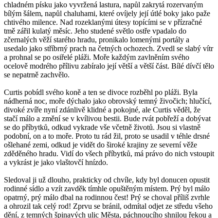
chladném písku jako vyvržená lastura, napůl zakrytá rozervaným
bílým šálem, napůl chaluhami, které ovíjely její útlé boky jako paže
chtivého milence. Nad rozeklanými útesy topícími se v přízračné
tmě zářil kulatý měsíc. Jeho studené světlo ostře vpadalo do
zčernalých věží starého hradu, pronikalo lomenými portály a
usedalo jako stříbrný prach na četných ochozech. Zvedl se slabý vítr
a prohnal se po osiřelé pláži. Moře každým zavlněním svého
ocelově modrého přílivu zabíralo její větší a větší část. Bílé dívčí tělo
se nepatrně zachvělo.
Curtis pobídl svého koně a ten se divoce rozběhl po pláži. Byla
nádherná noc, moře dýchalo jako obrovský temný živočich; hlučící,
divoké zvíře nyní zdánlivě klidné a pokojné, ale Curtis věděl, že
stačí málo a změní se v kvílivou bestii. Bude rvát pobřeží a dobývat
se do příbytků, odkud vykrade vše včetně životů. Jsou si vlastně
podobní, on a to moře. Proto tu rád žil, proto se usadil v téhle drsné
ošlehané zemi, odkud je vidět do široké krajiny ze severní věže
zděděného hradu. Vidí do všech příbytků, má právo do nich vstoupit
a vykrást je jako vlaštovčí hnízdo.
Sledoval ji už dlouho, prakticky od chvíle, kdy byl donucen opustit
rodinné sídlo a vzít zavděk tímhle opuštěným místem. Prý byl málo
opatrný, prý málo dbal na rodinnou čest! Prý se choval příliš zvrhle
a ohrozil tak celý rod! Zprvu se bránil, odmítal odjet ze středu všeho
dění, z temných špinavých ulic Města, páchnoucího shnilou řekou a