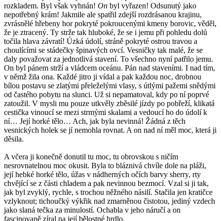
rozkladem. Byl však vyhnán!
On
byl vyřazen! Odsunutý jako
nepotřebný krám! Jakmile ale spatřil zdejší rozdrásanou krajinu,
zvrásnělé hřebeny hor pokryté pokroucenými kmeny borovic, věděl,
že je ztracený. Ty strže tak hluboké, že se i jemu při pohledu dolů
točila hlava závratí! Úzká údolí, stráně pokryté ostrou travou a
choulícími se stádečky špinavých ovcí. Vesničky tak malé, že se
daly považovat za jednotlivá stavení. To všechno nyní patřilo jemu.
On byl pánem strží a vládcem oceánu. Pán nad staveními. I nad tím,
v němž žila ona. Každé jitro ji vídal a pak každou noc, drobnou
bílou postavu se zlatými přeleželými vlasy, s útlými pažemi snědými
od častého pobytu na slunci. Už si nepamatoval, kdy po ní poprvé
zatoužil. V mysli mu pouze utkvěly zběsilé jízdy po pobřeží, klikatá
cestička vinoucí se mezi strmými skalami a vedoucí ho do údolí k
ní… Její horké tělo… Ach, jak byla nevinná! Žádná z těch
vesnických holek se jí nemohla rovnat. A on nad ní měl moc, která ji
děsila.
A včera ji konečně donutil tu moc, tu obrovskou s ničím
nesrovnatelnou moc okusit. Byla to bláznivá chvíle dole na pláži,
její hebké horké tělo, úžas v nádherných očích barvy sherry, rty
chvějící se z části chladem a pak nevinnou bezmocí. Vzal si ji tak,
jak byl zvyklý, rychle, s trochou něžného násilí. Stačila jen kratičce
vzlyknout; tichoučký výkřik nad zmarněnou čistotou, jediný vzdech
jako slaná tečka za minulostí. Ochabla v jeho náručí a on
fascinovaně zíral na její bělostné hrdlo.