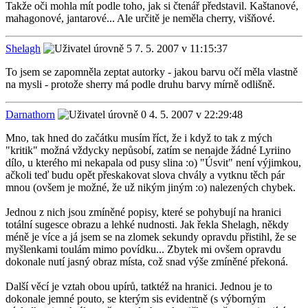
Takže oči mohla mít podle toho, jak si čtenář představil. Kaštanové,
mahagonové, jantarové... Ale určitě je neměla cherry, višňové.
Shelagh
7. 5. 2007 v 11:15:37
To jsem se zapomněla zeptat autorky - jakou barvu očí měla vlastně
na mysli - protože sherry má podle druhu barvy mírně odlišně.
Darnathorn
4. 5. 2007 v 22:29:48
Mno, tak hned do začátku musím říct, že i když to tak z mých
"kritik" možná vždycky nepůsobí, zatím se nenajde žádné Lyriino
dílo, u kterého mi nekapala od pusy slina :o) "Úsvit" není výjimkou,
ačkoli teď budu opět přeskakovat slova chvály a vytknu těch pár
mnou (ovšem je možné, že už nikým jiným :o) nalezených chybek.
Jednou z nich jsou zmíněné popisy, které se pohybují na hranici
totální sugesce obrazu a lehké nudnosti. Jak řekla Shelagh, někdy
méně je více a já jsem se na zlomek sekundy opravdu přistihl, že se
myšlenkami toulám mimo povídku... Zbytek mi ovšem opravdu
dokonale nutí jasný obraz místa, což snad výše zmíněné překoná.
Další věcí je vztah obou upírů, tatktéž na hranici. Jednou je to
dokonale jemné pouto, se kterým sis evidentně (s výborným