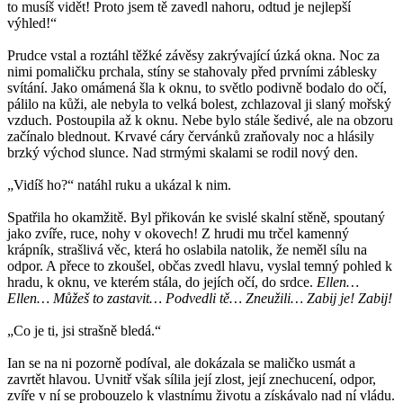
to musíš vidět! Proto jsem tě zavedl nahoru, odtud je nejlepší
výhled!“
Prudce vstal a roztáhl těžké závěsy zakrývající úzká okna. Noc za
nimi pomaličku prchala, stíny se stahovaly před prvními záblesky
svítání. Jako omámená šla k oknu, to světlo podivně bodalo do očí,
pálilo na kůži, ale nebyla to velká bolest, zchlazoval ji slaný mořský
vzduch. Postoupila až k oknu. Nebe bylo stále šedivé, ale na obzoru
začínalo blednout. Krvavé cáry červánků zraňovaly noc a hlásily
brzký východ slunce. Nad strmými skalami se rodil nový den.
„Vidíš ho?“ natáhl ruku a ukázal k nim.
Spatřila ho okamžitě. Byl přikován ke svislé skalní stěně, spoutaný
jako zvíře, ruce, nohy v okovech! Z hrudi mu trčel kamenný
krápník, strašlivá věc, která ho oslabila natolik, že neměl sílu na
odpor. A přece to zkoušel, občas zvedl hlavu, vyslal temný pohled k
hradu, k oknu, ve kterém stála, do jejích očí, do srdce.
Ellen…
Ellen… Můžeš to zastavit… Podvedli tě… Zneužili… Zabij je! Zabij!
„Co je ti, jsi strašně bledá.“
Ian se na ni pozorně podíval, ale dokázala se maličko usmát a
zavrtět hlavou. Uvnitř však sílila její zlost, její znechucení, odpor,
zvíře v ní se probouzelo k vlastnímu životu a získávalo nad ní vládu.