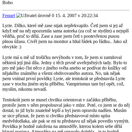
Bobo
Fenqel
15. 4. 2007 v 20:22:34
Lyrie. Dílko, které mě zase nijak nepřekvapilo. Četl jsem si jej až
když mě na něj upozornila sama autorka (za což se stydím) a nejspíš
věděla, proč to dělá. Zase a zase jsem četl s pootevřenou pusou
plnou úžasu. Civěl jsem na monitor a hltal řádek po řádku.. Jako už
obvykle :)
Lyrie má u mě už trošičku nevýhodu v tom, že jsem si zamiloval
některá její jiná díla. Jedny z těch prvně uveřejněných tady. Bylo to
pro mě jako číst něco z jiného světa anebo se podívat do knížky od
nějakého známého a všemi obdivovaného autora. No, tak nějak
jsem vnímal první povídky Lyrie, ale tentokrát se představila Lyrie
zase v trochu jiném stylu příběhu. Vampirismus tam byl opět, což,
myslím, nikomu nevadí.
Tentokrát jsem se musel chvilku orientovat v začátku příběhu,
protože jsem v něm propolouval jako v mlze. Poté, co jsem se do něj
dostal, to již bylo znatelně lepší a byl jsem opravdu nadšen. Musím
se sice přiznat, že jsem si chvilku představoval místo upíra
medvědodlaka, ale pak se mi tu představu už nějak povedlo vymýtit.
Povídka je hodně založena na atmosféře, kterou kolem sebe dělá
hlavní postava. Atmosféra na mě opravdu dolehla - je to hodně