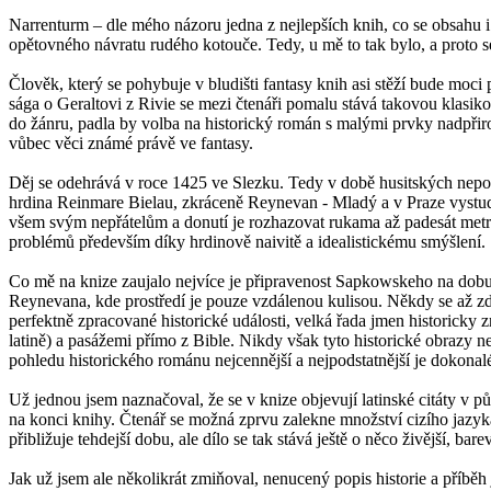
Narrenturm – dle mého názoru jedna z nejlepších knih, co se obsahu i 
opětovného návratu rudého kotouče. Tedy, u mě to tak bylo, a proto s
Člověk, který se pohybuje v bludišti fantasy knih asi stěží bude moc
sága o Geraltovi z Rivie se mezi čtenáři pomalu stává takovou klasikou
do žánru, padla by volba na historický román s malými prvky nadpřir
vůbec věci známé právě ve fantasy.
Děj se odehrává v roce 1425 ve Slezku. Tedy v době husitských nepoko
hrdina Reinmare Bielau, zkráceně Reynevan - Mladý a v Praze vystu
všem svým nepřátelům a donutí je rozhazovat rukama až padesát metr
problémů především díky hrdinově naivitě a idealistickému smýšlení.
Co mě na knize zaujalo nejvíce je připravenost Sapkowskeho na dobu 
Reynevana, kde prostředí je pouze vzdálenou kulisou. Někdy se až zdá,
perfektně zpracované historické události, velká řada jmen historicky 
latině) a pasážemi přímo z Bible. Nikdy však tyto historické obrazy ne
pohledu historického románu nejcennější a nejpodstatnější je dokonalé 
Už jednou jsem naznačoval, že se v knize objevují latinské citáty v p
na konci knihy. Čtenář se možná zprvu zalekne množství cizího jazyka, 
přibližuje tehdejší dobu, ale dílo se tak stává ještě o něco živější, bare
Jak už jsem ale několikrát zmiňoval, nenucený popis historie a příbě