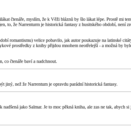
kat čtenáře, myslím, že k Věži bláznů by šlo lákat lépe. Prostě mi tent
en, to, že Narrenturm je historická fantasy z husitského období, není zr
obí romantismu) velice pobavilo, jak autor poukazuje na latinské citá
zykové prostředky z knihy přijdou mnohem neotřelejší - a možná by bylo
m, co čtenáře baví a nadchnout.
ýt jiný, než že Narrentum je opravdu parádní historická fantasy.
ak nadšená jako Salmar. Je to moc pěkná kniha, ale zas ne tak, abych si 