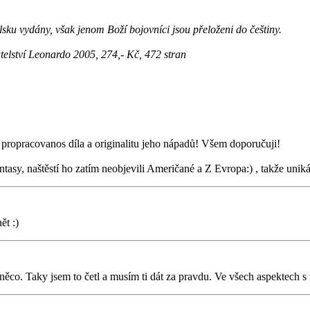
sku vydány, však jenom Boží bojovníci jsou přeloženi do češtiny.
telství Leonardo 2005, 274,- Kč, 472 stran
ropracovanos díla a originalitu jeho nápadů! Všem doporučuji!
ntasy, naštěstí ho zatím neobjevili Američané a Z Evropa:) , takže unik
ět :)
 něco. Taky jsem to četl a musím ti dát za pravdu. Ve všech aspektech s