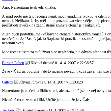
Ano, Narrenturm je skvělá knížka.
A snad proto mě tato recenze nějak moc nenadchla. Pokud je cílem přilá
nemusí. Neříkám, že by měl autor prozrazovat více z děje... ale přece j
přečíst odstaveček na zadní straně knihy a čtenář je nalákán víc.
A jen bych podotkla, mě (vášnivého čtenáře historických románů z obd
neotřelého. Je úžasné, jak to Sapkowski použil, ale osobně mi jiné ja
nepřibližovaly.
Moc recenzí jsem za svůj život sice nepřečetla, ale dávám přednost tě
Barbar Cohen
14. 4. 2007 v 22:36:57
Že je v ČaE už podruhé...ale to ničemu nevadí, i když závěr nemůže b
Gillette
14. 4. 2007 v 11:03:20
Narrenturm jsem četla a líbilo se mi, ale rozhodně jsem z něj nebyla t
Nicméně recenze se mi líbí. Určitě je dobře, že je v ČaE.
Textoris
11. 4. 2007 v 15:11:48