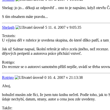
Shelag: jo jo... děkuji az odpověď .. ono to je napsáno, když otevřu Č
S tím obsahem máte pravdu...
Shelagh
11. 4. 2007 v 9:05:35
Textoris:
U výpisu děl v rubrice je uvedena skupina, do které dílko patří, a
Jak už Salmar napsal, školní referát je něco zcela jiného, než recenz
dějových peripetií a autorova práce přichází vniveč.
Rotrigo:
Do recenze se o autorovi samotném příliš nepíše, uvádí se třeba srovná
Rotrigo
10. 4. 2007 v 21:13:38
Ahoj,
bohužel musím zde říci, že jsem tuto knihu nečetl. Podle toho, jak to
údaje nechybí, datum, strany, autor a cena jsou zde uvedeny.
Takže: