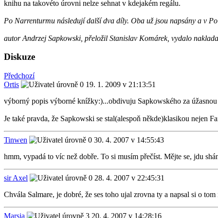
knihu na takovéto úrovni nelze sehnat v kdejakém regálu.
Po Narrenturmu následují další dva díly. Oba už jsou napsány a v Pol
autor Andrzej Sapkowski, přeložil Stanislav Komárek, vydalo naklada
Diskuze
Předchozí
Ortis
19. 1. 2009 v 21:13:51
výborný popis výborné knížky:)...obdivuju Sapkowského za úžasnou p
Je také pravda, že Sapkowski se stal(alespoň někde)klasikou nejen Fa
Tinwen
30. 4. 2007 v 14:55:43
hmm, vypadá to víc než dobře. To si musím přečíst. Mějte se, jdu shán
sir Axel
28. 4. 2007 v 22:45:31
Chvála Salmare, je dobré, že ses toho ujal zrovna ty a napsal si o tom
Marsia
20. 4. 2007 v 14:28:16