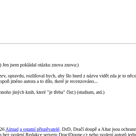
) Jen jsem pokládal otázku znova znova:)
v, opravdu, rozlišoval bych, aby šlo hned z názvu vidět zda je to něco ji
spoň jméno autora a to dílo, tkeré je recenzováno...
oho jiných knih, které "je třeba" číst:) (studium, atd.)
026
Almad
a ostatní přispěvatelé
. DrD, Dračí doupě a Altar jsou ochra
ta bez svolení Redakce serveru DraciDoupe.cz nebo svolení autorů jedn