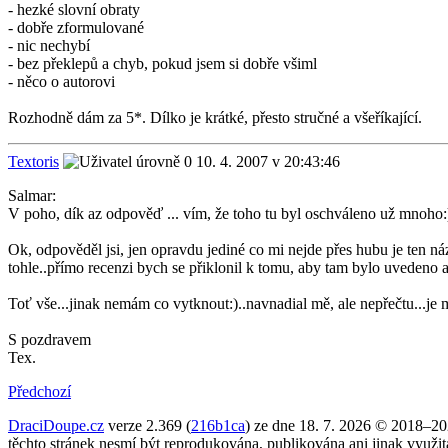
- hezké slovní obraty
- dobře zformulované
- nic nechybí
- bez překlepů a chyb, pokud jsem si dobře všiml
- něco o autorovi
Rozhodně dám za 5*. Dílko je krátké, přesto stručné a všeříkající.
Textoris
10. 4. 2007 v 20:43:46
Salmar:
V poho, dík az odpověď ... vím, že toho tu byl oschváleno už mnoho:
Ok, odpověděl jsi, jen opravdu jediné co mi nejde přes hubu je ten náze
tohle..přímo recenzi bych se přiklonil k tomu, aby tam bylo uvedeno a
Toť vše...jinak nemám co vytknout:)..navnadial mě, ale nepřečtu...je mn
S pozdravem
Tex.
Předchozí
DraciDoupe.cz
verze 2.369 (
216b1ca
) ze dne 18. 7. 2026 © 2018–2
těchto stránek nesmí být reprodukována, publikována ani jinak využi