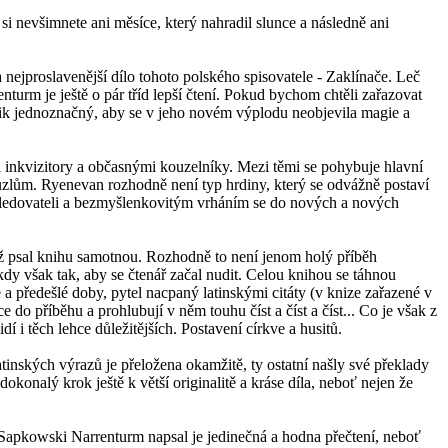
si nevšimnete ani měsíce, který nahradil slunce a následně ani
nejproslavenější dílo tohoto polského spisovatele - Zaklínače. Leč
nturm je ještě o pár tříd lepší čtení. Pokud bychom chtěli zařazovat
olik jednoznačný, aby se v jeho novém výplodu neobjevila magie a
i inkvizitory a občasnými kouzelníky. Mezi těmi se pohybuje hlavní
lům. Ryenevan rozhodně není typ hrdiny, který se odvážně postaví
ásledovateli a bezmyšlenkovitým vrháním se do nových a nových
ež psal knihu samotnou. Rozhodně to není jenom holý příběh
kdy však tak, aby se čtenář začal nudit. Celou knihou se táhnou
a předešlé doby, pytel nacpaný latinskými citáty (v knize zařazené v
do příběhu a prohlubují v něm touhu číst a číst a číst... Co je však z
 i těch lehce důležitějších. Postavení církve a husitů.
tinských výrazů je přeložena okamžitě, ty ostatní našly své překlady
konalý krok ještě k větší originalitě a kráse díla, neboť nejen že
u Sapkowski Narrenturm napsal je jedinečná a hodna přečtení, neboť