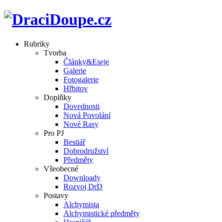
Rubriky
Tvorba
Články&Eseje
Galerie
Fotogalerie
Hřbitov
Doplňky
Dovednosti
Nová Povolání
Nové Rasy
Pro PJ
Bestiář
Dobrodružství
Předměty
Všeobecné
Downloady
Rozvoj DrD
Postavy
Alchymista
Alchymistické předměty