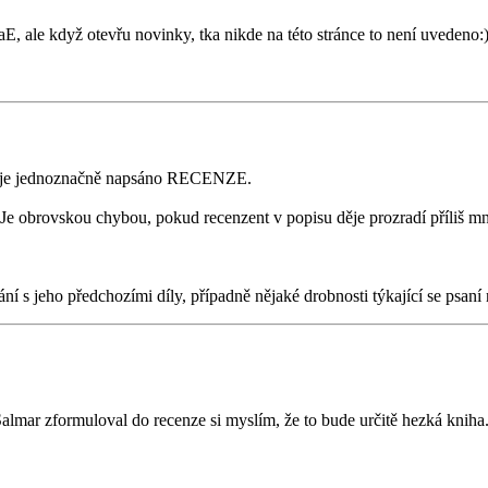
aE, ale když otevřu novinky, tka nikde na této stránce to není uvedeno:
 tam je jednoznačně napsáno RECENZE.
e. Je obrovskou chybou, pokud recenzent v popisu děje prozradí příliš mn
ní s jeho předchozími díly, případně nějaké drobnosti týkající se psaní
 Salmar zformuloval do recenze si myslím, že to bude určitě hezká knih