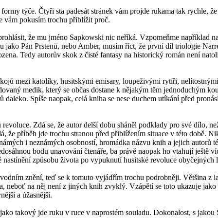
formy týče. Čtyři sta padesát stránek vám projde rukama tak rychle, že 
e vám pokusím trochu přiblížit proč.
i prohlásit, že mu jméno Sapkowski nic neříká. Vzpomeňme například na 
 jako Pán Prstenů, nebo Amber, musím říct, že první díl triologie Narre
ozena. Tedy autorův skok z čisté fantasy na historický román není nat
jů mezi katolíky, husitskými emisary, loupeživými rytíři, nelítostným
dovaný medik, který se občas dostane k nějakým těm jednoduchým kouz
ů daleko. Spíše naopak, celá kniha se nese duchem utíkání před pron
revoluce. Zdá se, že autor delší dobu sháněl podklady pro své dílo, n
 že příběh jde trochu stranou před přiblížením situace v této době. Ni
známých i neznámých osobností, hromádka názvu knih a jejich autorů té 
dosáhnou bodu unavování čtenáře, ba právě naopak ho vtahují ještě více 
nastínění způsobu života po vypuknutí husitské revoluce obyčejných lidí
ůvodním znění, teď se k tomuto vyjádřím trochu podrobněji. Většina z la
neboť na něj není z jiných knih zvyklý. Vzápětí se toto ukazuje jako do
vnější a úžasnější.
h jako takový jde ruku v ruce v naprostém souladu. Dokonalost, s jako