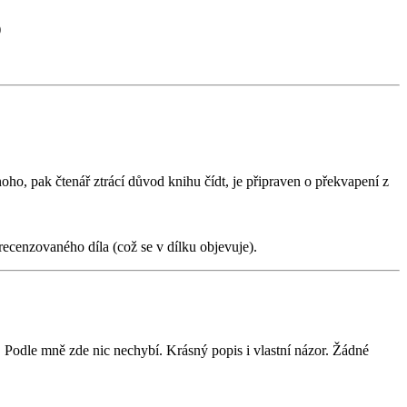
)
oho, pak čtenář ztrácí důvod knihu čídt, je připraven o překvapení z
 recenzovaného díla (což se v dílku objevuje).
a. Podle mně zde nic nechybí. Krásný popis i vlastní názor. Žádné