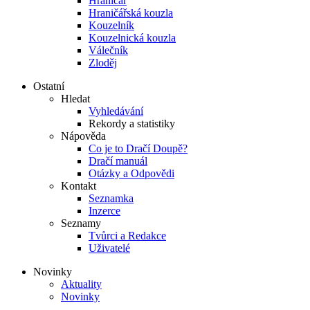
Hraničář
Hraničářská kouzla
Kouzelník
Kouzelnická kouzla
Válečník
Zloděj
Ostatní
Hledat
Vyhledávání
Rekordy a statistiky
Nápověda
Co je to Dračí Doupě?
Dračí manuál
Otázky a Odpovědi
Kontakt
Seznamka
Inzerce
Seznamy
Tvůrci a Redakce
Uživatelé
Novinky
Aktuality
Novinky