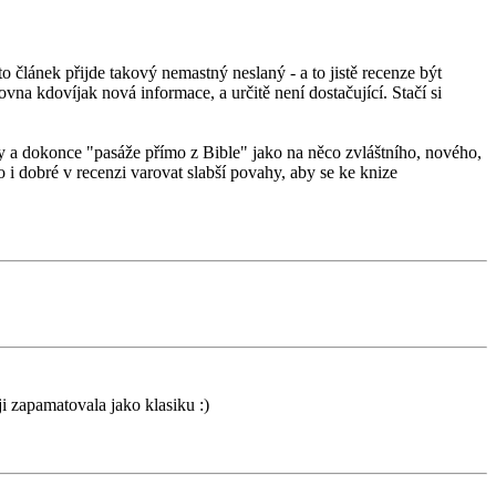
o článek přijde takový nemastný neslaný - a to jistě recenze být
ovna kdovíjak nová informace, a určitě není dostačující. Stačí si
ty a dokonce "pasáže přímo z Bible" jako na něco zvláštního, nového,
 i dobré v recenzi varovat slabší povahy, aby se ke knize
ji zapamatovala jako klasiku :)