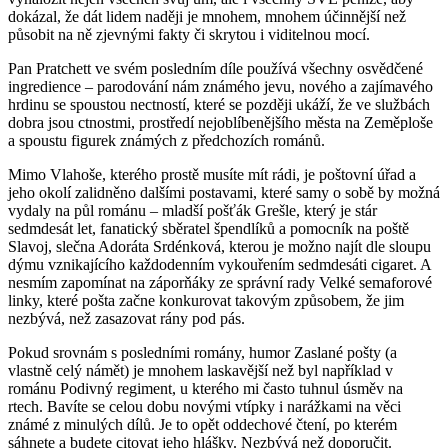
dokázal, že dát lidem naději je mnohem, mnohem účinnější než
působit na ně zjevnými fakty či skrytou i viditelnou mocí.
Pan Pratchett ve svém posledním díle používá všechny osvědčené
ingredience – parodování nám známého jevu, nového a zajímavého
hrdinu se spoustou nectností, které se později ukáží, že ve službách
dobra jsou ctnostmi, prostředí nejoblíbenějšího města na Zeměploše
a spoustu figurek známých z předchozích románů.
Mimo Vlahoše, kterého prostě musíte mít rádi, je poštovní úřad a
jeho okolí zalidněno dalšími postavami, které samy o sobě by možná
vydaly na půl románu – mladší pošťák Grešle, který je stár
sedmdesát let, fanatický sběratel špendlíků a pomocník na poště
Slavoj, slečna Adoráta Srdénková, kterou je možno najít dle sloupu
dýmu vznikajícího každodenním vykouřením sedmdesáti cigaret. A
nesmím zapomínat na záporňáky ze správní rady Velké semaforové
linky, které pošta začne konkurovat takovým způsobem, že jim
nezbývá, než zasazovat rány pod pás.
Pokud srovnám s posledními romány, humor Zaslané pošty (a
vlastně celý námět) je mnohem laskavější než byl například v
románu Podivný regiment, u kterého mi často tuhnul úsměv na
rtech. Bavíte se celou dobu novými vtípky i narážkami na věci
známé z minulých dílů. Je to opět oddechové čtení, po kterém
sáhnete a budete citovat jeho hlášky. Nezbývá než doporučit.