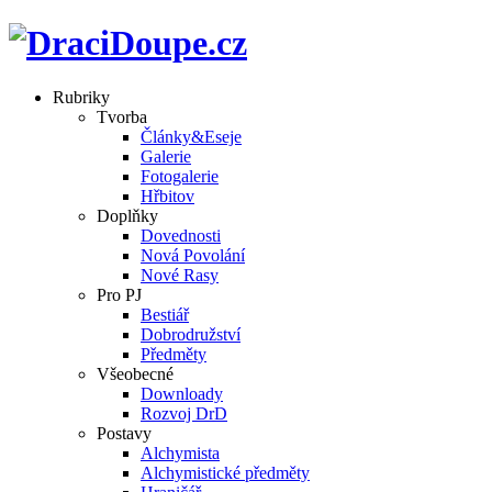
Rubriky
Tvorba
Články&Eseje
Galerie
Fotogalerie
Hřbitov
Doplňky
Dovednosti
Nová Povolání
Nové Rasy
Pro PJ
Bestiář
Dobrodružství
Předměty
Všeobecné
Downloady
Rozvoj DrD
Postavy
Alchymista
Alchymistické předměty