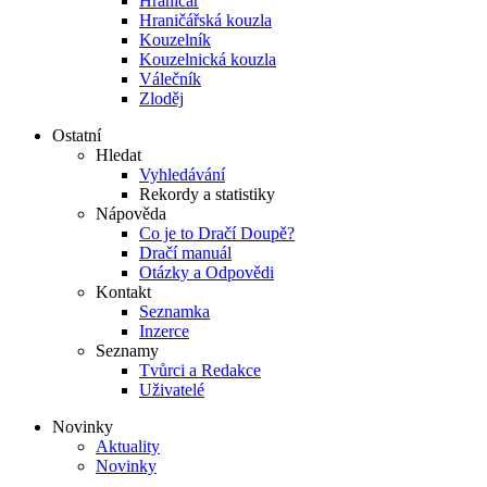
Hraničář
Hraničářská kouzla
Kouzelník
Kouzelnická kouzla
Válečník
Zloděj
Ostatní
Hledat
Vyhledávání
Rekordy a statistiky
Nápověda
Co je to Dračí Doupě?
Dračí manuál
Otázky a Odpovědi
Kontakt
Seznamka
Inzerce
Seznamy
Tvůrci a Redakce
Uživatelé
Novinky
Aktuality
Novinky