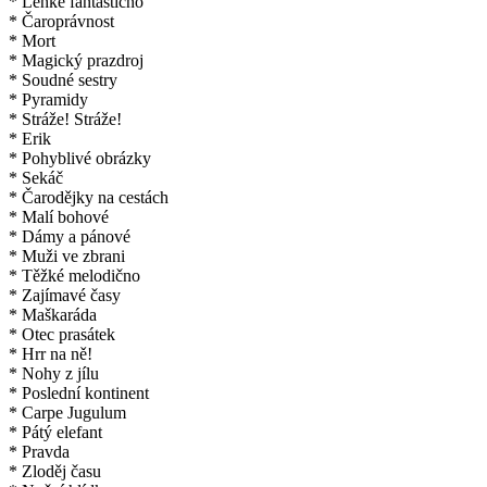
* Lehké fantastično
* Čaroprávnost
* Mort
* Magický prazdroj
* Soudné sestry
* Pyramidy
* Stráže! Stráže!
* Erik
* Pohyblivé obrázky
* Sekáč
* Čarodějky na cestách
* Malí bohové
* Dámy a pánové
* Muži ve zbrani
* Těžké melodično
* Zajímavé časy
* Maškaráda
* Otec prasátek
* Hrr na ně!
* Nohy z jílu
* Poslední kontinent
* Carpe Jugulum
* Pátý elefant
* Pravda
* Zloděj času