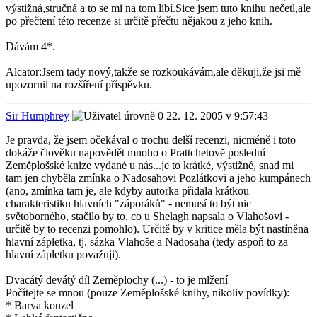
výstižná,stručná a to se mi na tom líbí.Sice jsem tuto knihu nečetl,ale
po přečtení této recenze si určitě přečtu nějakou z jeho knih.
Dávám 4*.
Alcator:Jsem tady nový,takže se rozkoukávám,ale děkuji,že jsi mě
upozornil na rozšíření příspěvku.
Sir Humphrey
22. 12. 2005 v 9:57:43
Je pravda, že jsem očekával o trochu delší recenzi, nicméně i toto
dokáže člověku napovědět mnoho o Prattchetově poslední
Zeměplošské knize vydané u nás...je to krátké, výstižné, snad mi
tam jen chyběla zmínka o Nadosahovi Pozlátkovi a jeho kumpánech
(ano, zmínka tam je, ale kdyby autorka přidala krátkou
charakteristiku hlavních "záporáků" - nemusí to být nic
světoborného, stačilo by to, co u Shelagh napsala o Vlahošovi -
určitě by to recenzi pomohlo). Určitě by v kritice měla být nastíněna
hlavní zápletka, tj. sázka Vlahoše a Nadosaha (tedy aspoň to za
hlavní zápletku považuji).
Dvacátý devátý díl Zeměplochy (...) - to je mlžení
Počítejte se mnou (pouze Zeměplošské knihy, nikoliv povídky):
* Barva kouzel