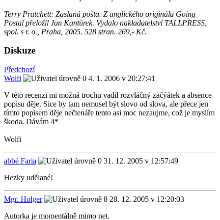
Terry Pratchett: Zaslaná pošta. Z anglického originálu Going
Postal přeložil Jan Kantůrek. Vydalo nakladatelství TALLPRESS,
spol. s r. o., Praha, 2005. 528 stran. 269,- Kč.
Diskuze
Předchozí
Wolfi
4. 1. 2006 v 20:27:41
V této recenzi mi možná trochu vadil rozvláčný začýátek a absence
popisu děje. Sice by tam nemusel být slovo od slova, ale přece jen
tímto popisem děje nečtenáře tento asi moc nezaujme, což je myslím
škoda. Dávám 4*
Wolfi
abbé Faria
31. 12. 2005 v 12:57:49
Hezky udělané!
Mgr. Holger
28. 12. 2005 v 12:20:03
Autorka je momentálně mimo net.