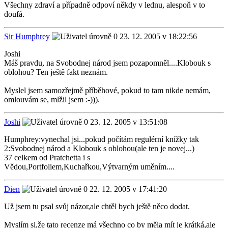
Všechny zdraví a případně odpoví někdy v lednu, alespoň v to
doufá.
Sir Humphrey
23. 12. 2005 v 18:22:56
Joshi
Máš pravdu, na Svobodnej národ jsem pozapomněl....Klobouk s
oblohou? Ten ještě fakt neznám.
Myslel jsem samozřejmě příběhové, pokud to tam nikde nemám,
omlouvám se, mlžil jsem :-))).
Joshi
23. 12. 2005 v 13:51:08
Humphrey:vynechal jsi...pokud počítám regulérní knížky tak
2:Svobodnej národ a Klobouk s oblohou(ale ten je novej...)
37 celkem od Pratchetta i s
Vědou,Portfoliem,Kuchařkou,Výtvarným uměním....
Dien
22. 12. 2005 v 17:41:20
Už jsem tu psal svůj názor,ale chtěl bych ještě něco dodat.
Myslím si,že tato recenze má všechno co by měla mít je krátká,ale