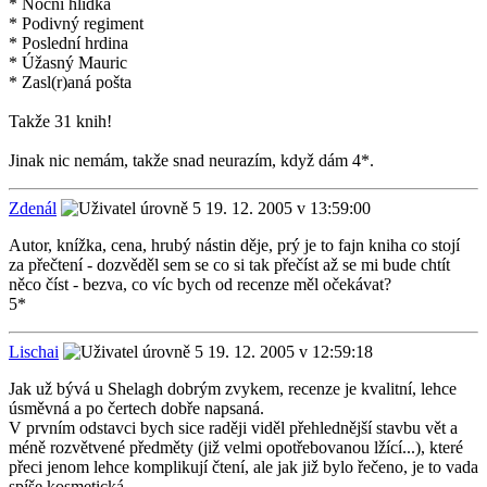
* Noční hlídka
* Podivný regiment
* Poslední hrdina
* Úžasný Mauric
* Zasl(r)aná pošta
Takže 31 knih!
Jinak nic nemám, takže snad neurazím, když dám 4*.
Zdenál
19. 12. 2005 v 13:59:00
Autor, knížka, cena, hrubý nástin děje, prý je to fajn kniha co stojí
za přečtení - dozvěděl sem se co si tak přečíst až se mi bude chtít
něco číst - bezva, co víc bych od recenze měl očekávat?
5*
Lischai
19. 12. 2005 v 12:59:18
Jak už bývá u Shelagh dobrým zvykem, recenze je kvalitní, lehce
úsměvná a po čertech dobře napsaná.
V prvním odstavci bych sice raději viděl přehlednější stavbu vět a
méně rozvětvené předměty (již velmi opotřebovanou lžící...), které
přeci jenom lehce komplikují čtení, ale jak již bylo řečeno, je to vada
spíše kosmetická.