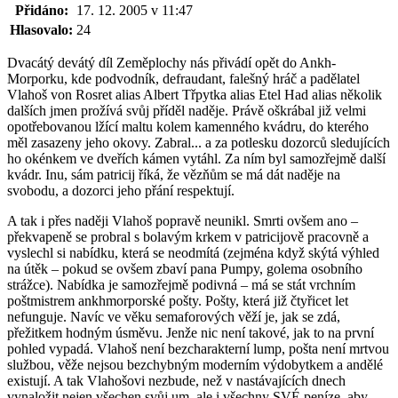
Přidáno:
17. 12. 2005 v 11:47
Hlasovalo:
24
Dvacátý devátý díl Zeměplochy nás přivádí opět do Ankh-
Morporku, kde podvodník, defraudant, falešný hráč a padělatel
Vlahoš von Rosret alias Albert Třpytka alias Etel Had alias několik
dalších jmen prožívá svůj příděl naděje. Právě oškrábal již velmi
opotřebovanou lžící maltu kolem kamenného kvádru, do kterého
měl zasazeny jeho okovy. Zabral... a za potlesku dozorců sledujících
ho okénkem ve dveřích kámen vytáhl. Za ním byl samozřejmě další
kvádr. Inu, sám patricij říká, že vězňům se má dát naděje na
svobodu, a dozorci jeho přání respektují.
A tak i přes naději Vlahoš popravě neunikl. Smrti ovšem ano –
překvapeně se probral s bolavým krkem v patricijově pracovně a
vyslechl si nabídku, která se neodmítá (zejména když skýtá výhled
na útěk – pokud se ovšem zbaví pana Pumpy, golema osobního
strážce). Nabídka je samozřejmě podivná – má se stát vrchním
poštmistrem ankhmorporské pošty. Pošty, která již čtyřicet let
nefunguje. Navíc ve věku semaforových věží je, jak se zdá,
přežitkem hodným úsměvu. Jenže nic není takové, jak to na první
pohled vypadá. Vlahoš není bezcharakterní lump, pošta není mrtvou
službou, věže nejsou bezchybným moderním výdobytkem a andělé
existují. A tak Vlahošovi nezbude, než v nastávajících dnech
vynaložit nejen všechen svůj um, ale i všechny SVÉ peníze, aby