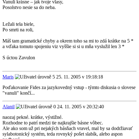
Vanuli krásne – jak tvoje vlasy,
Posolstvo nesie sa do neba.
Ležali tela biele,
Po smrti na roli,
Máš tam gramatické chyby a okrem toho sa mi to zdá krátke na 5 *
a vďaka tomuto spojeniu viz vyššie si si u mňa vyslužil len 3 *
S úctou Zavulon
Maris
25. 11. 2005 v 19:18:18
Poďakovanie Fides za jazykovedný vstup - týmto diskusia o slovese
"vanuli" končí...
Alanil
24. 11. 2005 v 20:32:40
naozaj pekné. krátke, výstižné.
Rozhodne to patrí medzi tie najkrajšie básne vôbec.
Ale ako som už pri nejakých básňach vravel, mal by sa dodržiavať
sylabotonický systém, teda rovnyký pošet slabík, alebo aspon