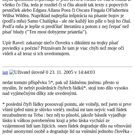
všetko čo číta, teda je rozdiel či si číta akurát tak texty z popových
pesničiek alebo Edgara Allana Poea či Oscara Fingala OFlahertiea
Willsa Wildea. Napríklad najlepšia inšpirácia na písanie bojov je
(podľa mňa) Samo Chalúpka - ale nie každý kto píše o boji ho čítal.
Podľa mňa je lepšie si predčítať literatúru a potom z nej čerpať než
písať bludy ("Ten most dobyjeme priatelia").
Upír Ravel: zakazuje niečo človeku s diktátmi na trojky písať
poviedky a poéziu? Priznávam že tam je viac chýb než moje oči
videli a až teraz si ich uvedomujem.
ian
23. 11. 2005 v 14:44:03
nedat tomuto příspěvku 5*, pak už žádnému jinému. přesto si
myslím, že nebýt posledních čtyřech řádků*, stojí toto dílo vysoko
nad vyjímečnými dílky zde uvedenými.
* poslední čtyři řádky posouvají pointu, ale volněji, než jsem si prve
všiml (před nimi je slůvko vrelé). možná mi tam nejvíc vadí řádek
nezabudnem na Teba : bez něj to působí, jakože básník vyjadřuje
lásku k válkou porobenému kraji a jeho láska vychází ze
vzájemnosti lidí tam žijících. onen řádek degraduje dílo na věnování
jedné anonymní osobě a degraduje lid na vnímání jednoho člověka -