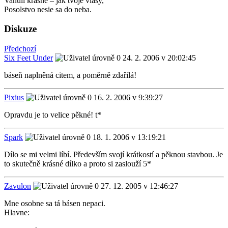
Vanuli krásne – jak tvoje vlasy,
Posolstvo nesie sa do neba.
Diskuze
Předchozí
Six Feet Under
24. 2. 2006 v 20:02:45
báseň naplněná citem, a poměrně zdařilá!
Pixius
16. 2. 2006 v 9:39:27
Opravdu je to velice pěkné! t*
Spark
18. 1. 2006 v 13:19:21
Dílo se mi velmi líbí. Především svojí krátkostí a pěknou stavbou. Je
to skutečně krásné dílko a proto si zaslouží 5*
Zavulon
27. 12. 2005 v 12:46:27
Mne osobne sa tá básen nepaci.
Hlavne: