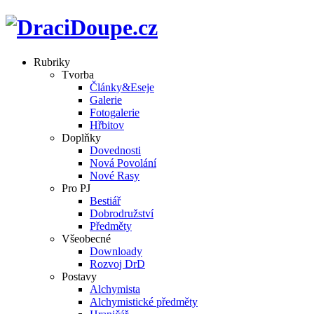
Rubriky
Tvorba
Články&Eseje
Galerie
Fotogalerie
Hřbitov
Doplňky
Dovednosti
Nová Povolání
Nové Rasy
Pro PJ
Bestiář
Dobrodružství
Předměty
Všeobecné
Downloady
Rozvoj DrD
Postavy
Alchymista
Alchymistické předměty