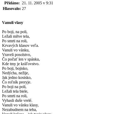
Přidáno:
21. 11. 2005 v 9:31
Hlasovalo:
27
Vanuli vlasy
Po boji, na poli,
Ležali mŕtve tela,
Po smrti na roli,
Krvavých klasov veľa.
Vanuli vo vánku,
Vraveli posolstvo,
Čo počuť len v spánku,
Kde tmy je kráľovstvo.
Po boji, bojisko,
Nedýcha, nežije,
Jak jedno kosisko,
Čo roľník preryje.
Po boji na poli,
Ležali tela biele,
Po smrti na roli,
Vyhasli duše vrelé.
Vanuli vo vánku klasy,
Nezabudnem na teba,