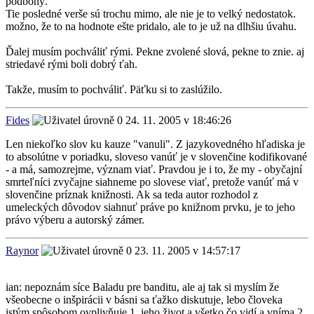
podboný.
Tie posledné verše sú trochu mimo, ale nie je to velký nedostatok.
možno, že to na hodnote ešte pridalo, ale to je už na dlhšiu úvahu.
Ďalej musím pochváliť rými. Pekne zvolené slová, pekne to znie. aj
striedavé rými boli dobrý ťah.
Takže, musím to pochváliť. Päťku si to zaslúžilo.
Fides
24. 11. 2005 v 18:46:26
Len niekoľko slov ku kauze "vanuli". Z jazykovedného hľadiska je
to absolútne v poriadku, sloveso vanúť je v slovenčine kodifikované
- a má, samozrejme, význam viať. Pravdou je i to, že my - obyčajní
smrteľníci zvyčajne siahneme po slovese viať, pretože vanúť má v
slovenčine príznak knižnosti. Ak sa teda autor rozhodol z
umeleckých dôvodov siahnuť práve po knižnom prvku, je to jeho
právo výberu a autorský zámer.
Raynor
23. 11. 2005 v 14:57:17
ian: nepoznám síce Baladu pre banditu, ale aj tak si myslím že
všeobecne o inšpirácii v básni sa ťažko diskutuje, lebo človeka
istým spôsobom ovplivňuje 1. jeho život a všetko čo vidí a vníma 2.