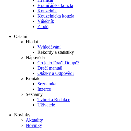
Hraničář
Hraničářská kouzla
Kouzelník
Kouzelnická kouzla
Válečník
Zloděj
Ostatní
Hledat
Vyhledávání
Rekordy a statistiky
Nápověda
Co je to Dračí Doupě?
Dračí manuál
Otázky a Odpovědi
Kontakt
Seznamka
Inzerce
Seznamy
Tvůrci a Redakce
Uživatelé
Novinky
Aktuality
Novinky