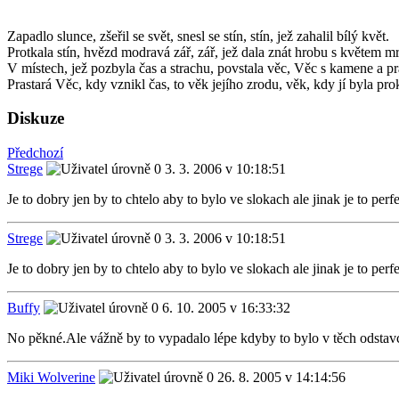
Zapadlo slunce, zšeřil se svět, snesl se stín, stín, jež zahalil bílý květ.
Protkala stín, hvězd modravá zář, zář, jež dala znát hrobu s květem 
V místech, jež pozbyla čas a strachu, povstala věc, Věc s kamene a p
Prastará Věc, kdy vznikl čas, to věk jejího zrodu, věk, kdy jí byla pr
Diskuze
Předchozí
Strege
3. 3. 2006 v 10:18:51
Je to dobry jen by to chtelo aby to bylo ve slokach ale jinak je to perfe
Strege
3. 3. 2006 v 10:18:51
Je to dobry jen by to chtelo aby to bylo ve slokach ale jinak je to perfe
Buffy
6. 10. 2005 v 16:33:32
No pěkné.Ale vážně by to vypadalo lépe kdyby to bylo v těch odstavcí
Miki Wolverine
26. 8. 2005 v 14:14:56