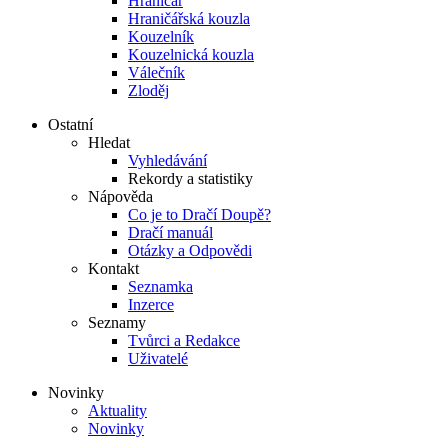
Hraničář
Hraničářská kouzla
Kouzelník
Kouzelnická kouzla
Válečník
Zloděj
Ostatní
Hledat
Vyhledávání
Rekordy a statistiky
Nápověda
Co je to Dračí Doupě?
Dračí manuál
Otázky a Odpovědi
Kontakt
Seznamka
Inzerce
Seznamy
Tvůrci a Redakce
Uživatelé
Novinky
Aktuality
Novinky