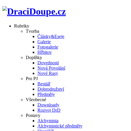
Rubriky
Tvorba
Články&Eseje
Galerie
Fotogalerie
Hřbitov
Doplňky
Dovednosti
Nová Povolání
Nové Rasy
Pro PJ
Bestiář
Dobrodružství
Předměty
Všeobecné
Downloady
Rozvoj DrD
Postavy
Alchymista
Alchymistické předměty