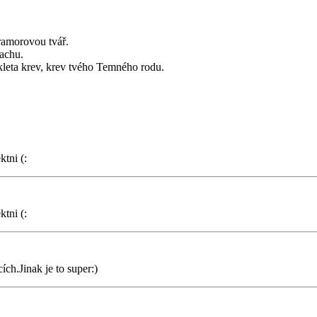
mramorovou tvář.
rachu.
okleta krev, krev tvého Temného rodu.
ktni (:
ktni (:
ch.Jinak je to super:)