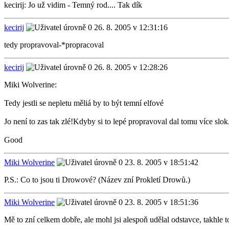
kecirij: Jo už vidim - Temný rod.... Tak dík
kecirij
26. 8. 2005 v 12:31:16
tedy propravoval-*propracoval
kecirij
26. 8. 2005 v 12:28:26
Miki Wolverine:
Tedy jestli se nepletu měliá by to být temní elfové
Jo není to zas tak zlé!Kdyby si to lepé propravoval dal tomu více slok
Good
Miki Wolverine
23. 8. 2005 v 18:51:42
P.S.: Co to jsou ti Drowové? (Název zní Prokletí Drowů.)
Miki Wolverine
23. 8. 2005 v 18:51:36
Mě to zní celkem dobře, ale mohl jsi alespoň udělal odstavce, takhle t