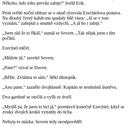
Někoho, kdo toho prevíta zabije!“ horlil Erik.
Proti světlé noční obloze se v okně rýsovala Ezechielova postava.
Na dlouhý černý kabát mu spadaly bílé vlasy: „Já se v tom
vyznám,“ zašeptal a smutně vzdychl, „A já ho i zabiji.“
„Jsem rád že to říkáš,“ usmál se Severn. „Tak nějak jsem s tím
počítal.
Ezechiel mlčel.
„Můžete jít,“ zavelel Severn.
„Pane?“ ozval se Daven.
„Běžte. Zvládnu to sám.“ štěkl důstojník.
„Ano pane,“ zaznělo dvojhlasně. Kapitán se neubránil úsměvu.
Dva gardisté se otočili a vyšli ze dveří.
„Myslíš jsi, že jsem to byl já,“ promluvil konečně Ezechiel, když se
zvuky dvojích kroků vytratily do ticha.
Nebyla to otázka. Severn tedy neodpověděl.