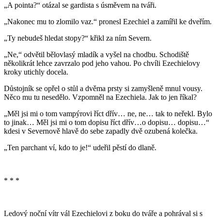
„A pointa?“ otázal se gardista s úsměvem na tváři.
„Nakonec mu to zlomilo vaz.“ pronesl Ezechiel a zamířil ke dveřím.
„Ty nebudeš hledat stopy?“ křikl za ním Severn.
„Ne,“ odvětil bělovlasý mladík a vyšel na chodbu. Schodiště
několikrát lehce zavrzalo pod jeho vahou. Po chvíli Ezechielovy
kroky utichly docela.
Důstojník se opřel o stůl a dvěma prsty si zamyšleně mnul vousy.
Něco mu tu nesedělo. Vzpomněl na Ezechiela. Jak to jen říkal?
„Měl jsi mi o tom vampýrovi říct dřív… ne, ne… tak to neřekl. Bylo
to jinak… Měl jsi mi o tom dopisu říct dřív…o dopisu… dopisu…“
kdesi v Severnově hlavě do sebe zapadly dvě ozubená kolečka.
„Ten parchant ví, kdo to je!“ udeřil pěstí do dlaně.
* * *
Ledový noční vítr vál Ezechielovi z boku do tváře a pohrával si s