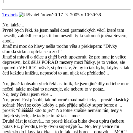
L.
Textoris
17. 3. 2005 v 10:30:38
No, takže...
Prvně bych řekl, že jsem našel dosti gramatických věcí, které tam
nesedli, zahlédl jsem jak ti tam nesedli ty krkolomná jména Severn,
apod..
Jinač mi moc do hlavy nešla trochu věta s překlepem: "Dívky
sfoukla sirku a opřela se o zeď."
Jinač si mluvil o délce a chtěl bych upozornit, že pro mne je velice
depresivn, kdž děláš POŘÁD mezery mezi řádky, je to velice, ale
opravdu VELICE rušivé, si představ, že by to tak bylo, kdyby si tak
četl každou knížku, nepusobí to ani nijak tak přehledně...
No, jinač k obsahu ybch řekl asi tolik, že jsem jiné díly od tebe moc
nečetl, takže možná to navazuje, ale neberu to v potaz...
No, tedy čekal jsem více...
No, první část působí, tak odporně maximalisticky... prostě klasický
scénař: Neví se coby kdoby a pak přijde nějaký super borec a ...
prostě: "úúááááá kdo to je?" No tohle strašně nemám rád, tedy v
jiných stylech, ale tady je to už tak... moc...
Druhá část je taková... no prostě klasika bitka dvou upíru (neberu
potaz Ez. původu), tedy dvou supertýpků... No, tedy velice mi
nevlezlo do hlavy ta dýka... to je fakt asi borec... opravdu... MOC!