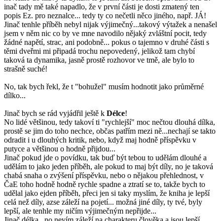
inač tady mě také napadlo, že v první části je dosti zmatený ten
popis Ez. pro neznalce... tedy ty co nečetli něco jiného, např. JÁ!
Jinač tenhle příběh nebyl nijak výjimečný...takový výtažek a nenašel
jsem v něm nic co by ve mne navodilo nějaký zvláštní pocit, tedy
žádné napětí, strac, ani podobně... pokus o tajemno v druhé části s
těmi dveřmi mi připadá trochu nepovedený, jelikož tam chybí
taková ta dynamika, jasně prostě rozhovor ve tmě, ale bylo to
strašně suché!
No, tak bych řekl, že t "bohužel" musím hodnotit jako průměrné
dílko...
Jinač bych se rád vyjádřil ještě k
Délce
!
No lidé většinou, tedy takoví ti "rychlejší" moc nečtou dlouhá dílka,
prostě se jim do toho nechce, občas patřím mezi ně...nechají se takto
odradit i u dlouhých kritik, nebo, když maj hodně příspěvku v
putyce a většinou o hodně přijdou...
Jinač pokud jde o povídku, tak buď být tebou to udělám dlouhé a
udělám to jako jeden příběh, ale pokud to maj být díly, no je taková
chabá snaha o zvýšení příspěvku, nebo o nějakou přehlednost, v
ČaE toho hodně hodně rychle spadne a ztratí se to, takže bych to
udělal jako ejden příběh, přeci jen si taky myslím, že kniha je lepší
celá než díly, azse záleží na pojetí... možná jiné díly, ty tvé, byly
lepší, ale tenhle my ničím výjimečným nepřijde...
Jinač délka...no nevím záleží na charakteru člověka a jsou lepší