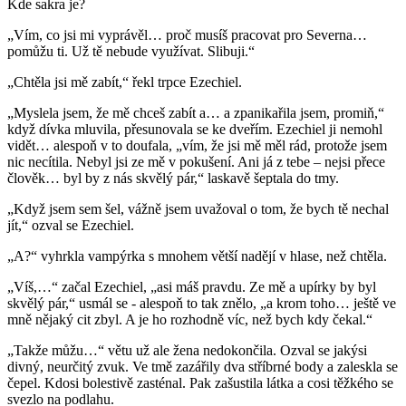
Kde sakra je?
„Vím, co jsi mi vyprávěl… proč musíš pracovat pro Severna…
pomůžu ti. Už tě nebude využívat. Slibuji.“
„Chtěla jsi mě zabít,“ řekl trpce Ezechiel.
„Myslela jsem, že mě chceš zabít a… a zpanikařila jsem, promiň,“
když dívka mluvila, přesunovala se ke dveřím. Ezechiel ji nemohl
vidět… alespoň v to doufala, „vím, že jsi mě měl rád, protože jsem
nic necítila. Nebyl jsi ze mě v pokušení. Ani já z tebe – nejsi přece
člověk… byl by z nás skvělý pár,“ laskavě šeptala do tmy.
„Když jsem sem šel, vážně jsem uvažoval o tom, že bych tě nechal
jít,“ ozval se Ezechiel.
„A?“ vyhrkla vampýrka s mnohem větší nadějí v hlase, než chtěla.
„Víš,…“ začal Ezechiel, „asi máš pravdu. Ze mě a upírky by byl
skvělý pár,“ usmál se - alespoň to tak znělo, „a krom toho… ještě ve
mně nějaký cit zbyl. A je ho rozhodně víc, než bych kdy čekal.“
„Takže můžu…“ větu už ale žena nedokončila. Ozval se jakýsi
divný, neurčitý zvuk. Ve tmě zazářily dva stříbrné body a zaleskla se
čepel. Kdosi bolestivě zasténal. Pak zašustila látka a cosi těžkého se
svezlo na podlahu.