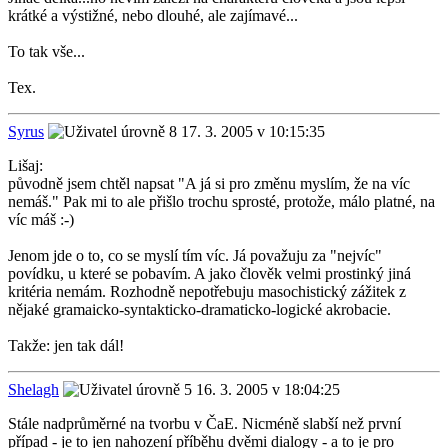
krátké a výstižné, nebo dlouhé, ale zajímavé...
To tak vše...
Tex.
Syrus
17. 3. 2005 v 10:15:35
Lišaj:
původně jsem chtěl napsat "A já si pro změnu myslím, že na víc
nemáš." Pak mi to ale přišlo trochu sprosté, protože, málo platné, na
víc máš :-)
Jenom jde o to, co se myslí tím víc. Já považuju za "nejvíc"
povídku, u které se pobavím. A jako člověk velmi prostinký jiná
kritéria nemám. Rozhodně nepotřebuju masochistický zážitek z
nějaké gramaicko-syntakticko-dramaticko-logické akrobacie.
Takže: jen tak dál!
Shelagh
16. 3. 2005 v 18:04:25
Stále nadprůměrné na tvorbu v ČaE. Nicméně slabší než první
případ - je to jen nahození příběhu dvěmi dialogy - a to je pro