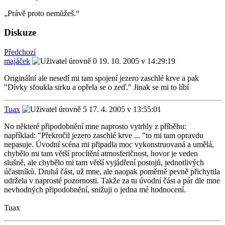
„Právě proto nemůžeš.“
Diskuze
Předchozí
majáček
19. 10. 2005 v 14:29:19
Originální ale nesedí mi tam spojení jezero zaschlé krve a pak
"Dívky sfoukla sirku a opřela se o zeď." Jinak se mi to líbí
Tuax
17. 4. 2005 v 13:55:01
No některé připodobnění mne naprosto vytrhly z příběhu:
například: "Překročil jezero zaschlé krve ... "to mi tam opravdu
nepasuje. Úvodní scéna mi připadla moc vykonstruovaná a umělá,
chybělo mi tam větší procítění atmosferičnost, hovor je veden
slušně, ale chybělo mi tam větší vyjádření postojů, jednotlivých
účastníků. Druhá část, už mne, ale naopak poměrně pevně přichytila
udržela v naprosté pozornosti. Takže za tu úvodní část a pár dle mne
nevhodných připodobnění, snižuji o jedna mé hodnocení.
Tuax