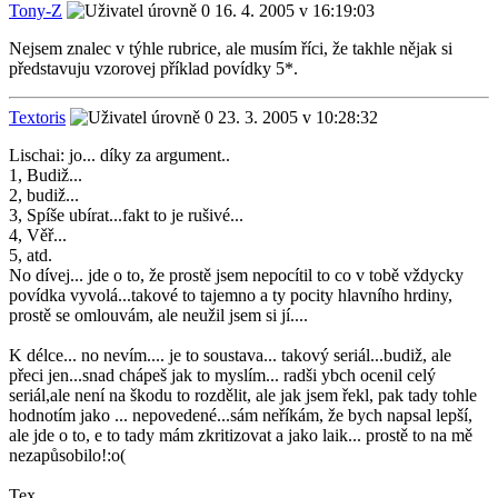
Tony-Z
16. 4. 2005 v 16:19:03
Nejsem znalec v týhle rubrice, ale musím říci, že takhle nějak si
představuju vzorovej příklad povídky 5*.
Textoris
23. 3. 2005 v 10:28:32
Lischai: jo... díky za argument..
1, Budiž...
2, budiž...
3, Spíše ubírat...fakt to je rušivé...
4, Věř...
5, atd.
No dívej... jde o to, že prostě jsem nepocítil to co v tobě vždycky
povídka vyvolá...takové to tajemno a ty pocity hlavního hrdiny,
prostě se omlouvám, ale neužil jsem si jí....
K délce... no nevím.... je to soustava... takový seriál...budiž, ale
přeci jen...snad chápeš jak to myslím... radši ybch ocenil celý
seriál,ale není na škodu to rozdělit, ale jak jsem řekl, pak tady tohle
hodnotím jako ... nepovedené...sám neříkám, že bych napsal lepší,
ale jde o to, e to tady mám zkritizovat a jako laik... prostě to na mě
nezapůsobilo!:o(
Tex.