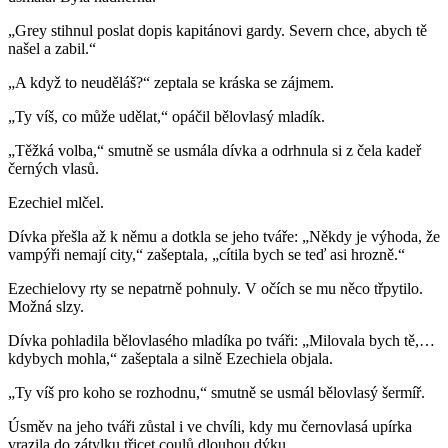
„Grey stihnul poslat dopis kapitánovi gardy. Severn chce, abych tě
našel a zabil.“
„A když to neuděláš?“ zeptala se kráska se zájmem.
„Ty víš, co může udělat,“ opáčil bělovlasý mladík.
„Těžká volba,“ smutně se usmála dívka a odrhnula si z čela kadeř
černých vlasů.
Ezechiel mlčel.
Dívka přešla až k němu a dotkla se jeho tváře: „Někdy je výhoda, že
vampýři nemají city,“ zašeptala, „cítila bych se teď asi hrozně.“
Ezechielovy rty se nepatrně pohnuly. V očích se mu něco třpytilo.
Možná slzy.
Dívka pohladila bělovlasého mladíka po tváři: „Milovala bych tě,…
kdybych mohla,“ zašeptala a silně Ezechiela objala.
„Ty víš pro koho se rozhodnu,“ smutně se usmál bělovlasý šermíř.
Úsměv na jeho tváři zůstal i ve chvíli, kdy mu černovlasá upírka
vrazila do zátylku třicet coulů dlouhou dýku.