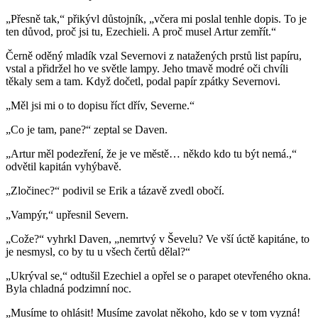
„Přesně tak,“ přikývl důstojník, „včera mi poslal tenhle dopis. To je
ten důvod, proč jsi tu, Ezechieli. A proč musel Artur zemřít.“
Černě oděný mladík vzal Severnovi z natažených prstů list papíru,
vstal a přidržel ho ve světle lampy. Jeho tmavě modré oči chvíli
těkaly sem a tam. Když dočetl, podal papír zpátky Severnovi.
„Měl jsi mi o to dopisu říct dřív, Severne.“
„Co je tam, pane?“ zeptal se Daven.
„Artur měl podezření, že je ve městě… někdo kdo tu být nemá.,“
odvětil kapitán vyhýbavě.
„Zločinec?“ podivil se Erik a tázavě zvedl obočí.
„Vampýr,“ upřesnil Severn.
„Cože?“ vyhrkl Daven, „nemrtvý v Ševelu? Ve vší úctě kapitáne, to
je nesmysl, co by tu u všech čertů dělal?“
„Ukrýval se,“ odtušil Ezechiel a opřel se o parapet otevřeného okna.
Byla chladná podzimní noc.
„Musíme to ohlásit! Musíme zavolat někoho, kdo se v tom vyzná!