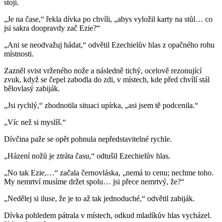
stojí.
„Je na čase,“ řekla dívka po chvíli, „abys vyložil karty na stůl… co
jsi sakra doopravdy zač Ezie?“
„Ani se neodvažuj hádat,“ odvětil Ezechielův hlas z opačného rohu
místnosti.
Zazněl svist vrženého nože a následně tichý, ocelově rezonující
zvuk, když se čepel zabodla do zdi, v místech, kde před chvílí stál
bělovlasý zabiják.
„Jsi rychlý,“ zhodnotila situaci upírka, „asi jsem tě podcenila.“
„Víc než si myslíš.“
Dívčina paže se opět pohnula nepředstavitelné rychle.
„Házení nožů je ztráta času,“ odtušil Ezechielův hlas.
„No tak Ezie,…“ začala černovláska, „nemá to cenu; nechme toho.
My nemrtví musíme držet spolu… jsi přece nemrtvý, že?“
„Nedělej si iluse, že je to až tak jednoduché,“ odvětil zabiják.
Dívka pohledem pátrala v místech, odkud mladíkův hlas vycházel.