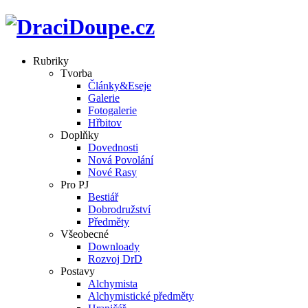
Rubriky
Tvorba
Články&Eseje
Galerie
Fotogalerie
Hřbitov
Doplňky
Dovednosti
Nová Povolání
Nové Rasy
Pro PJ
Bestiář
Dobrodružství
Předměty
Všeobecné
Downloady
Rozvoj DrD
Postavy
Alchymista
Alchymistické předměty