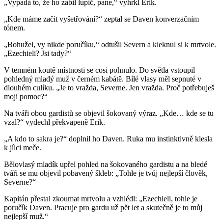
„Vypadá to, že ho zabil lupič, pane,“ vyhrkl Erik.
„Kde máme začít vyšetřování?“ zeptal se Daven konverzačním
tónem.
„Bohužel, vy nikde poručíku,“ odtušil Severn a kleknul si k mrtvole.
„Ezechieli? Jsi tady?“
V temném koutě místnosti se cosi pohnulo. Do světla vstoupil
pohledný mladý muž v černém kabátě. Bílé vlasy měl sepnuté v
dlouhém culíku. „Je to vražda, Severne. Jen vražda. Proč potřebuješ
moji pomoc?“
Na tváři obou gardistů se objevil šokovaný výraz. „Kde… kde se tu
vzal?“ vydechl překvapeně Erik.
„A kdo to sakra je?“ doplnil ho Daven. Ruka mu instinktivně klesla
k jílci meče.
Bělovlasý mladík upřel pohled na šokovaného gardistu a na bledé
tváři se mu objevil pobavený škleb: „Tohle je tvůj nejlepší člověk,
Severne?“
Kapitán přestal zkoumat mrtvolu a vzhlédl: „Ezechieli, tohle je
poručík Daven. Pracuje pro gardu už pět let a skutečně je to můj
nejlepší muž.“