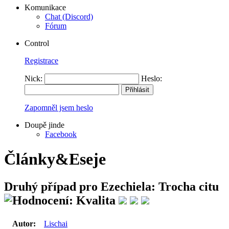
Komunikace
Chat (Discord)
Fórum
Control
Registrace
Nick:
Heslo:
Zapomněl jsem heslo
Doupě jinde
Facebook
Články&Eseje
Druhý případ pro Ezechiela: Trocha citu
Autor:
Lischai