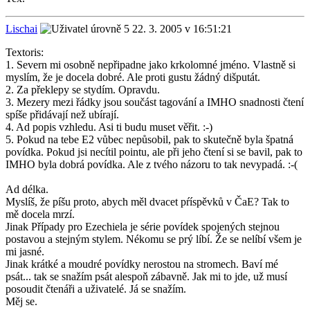
Lischai
22. 3. 2005 v 16:51:21
Textoris:
1. Severn mi osobně nepřipadne jako krkolomné jméno. Vlastně si
myslím, že je docela dobré. Ale proti gustu žádný dišputát.
2. Za překlepy se stydím. Opravdu.
3. Mezery mezi řádky jsou součást tagování a IMHO snadnosti čtení
spíše přidávají než ubírají.
4. Ad popis vzhledu. Asi ti budu muset věřit. :-)
5. Pokud na tebe E2 vůbec nepůsobil, pak to skutečně byla špatná
povídka. Pokud jsi necítil pointu, ale při jeho čtení si se bavil, pak to
IMHO byla dobrá povídka. Ale z tvého názoru to tak nevypadá. :-(
Ad délka.
Myslíš, že píšu proto, abych měl dvacet pŕíspěvků v ČaE? Tak to
mě docela mrzí.
Jinak Případy pro Ezechiela je série povídek spojených stejnou
postavou a stejným stylem. Nékomu se prý líbí. Že se nelíbí všem je
mi jasné.
Jinak krátké a moudré povídky nerostou na stromech. Baví mé
psát... tak se snažím psát alespoň zábavně. Jak mi to jde, už musí
posoudit čtenáři a uživatelé. Já se snažím.
Měj se.