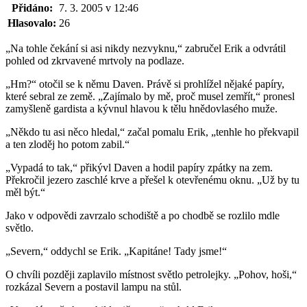
Přidáno:
7. 3. 2005 v 12:46
Hlasovalo:
26
„Na tohle čekání si asi nikdy nezvyknu,“ zabručel Erik a odvrátil
pohled od zkrvavené mrtvoly na podlaze.
„Hm?“ otočil se k němu Daven. Právě si prohlížel nějaké papíry,
které sebral ze země. „Zajímalo by mě, proč musel zemřít,“ pronesl
zamyšleně gardista a kývnul hlavou k tělu hnědovlasého muže.
„Někdo tu asi něco hledal,“ začal pomalu Erik, „tenhle ho překvapil
a ten zloděj ho potom zabil.“
„Vypadá to tak,“ přikývl Daven a hodil papíry zpátky na zem.
Překročil jezero zaschlé krve a přešel k otevřenému oknu. „Už by tu
měl být.“
Jako v odpovědi zavrzalo schodiště a po chodbě se rozlilo mdle
světlo.
„Severn,“ oddychl se Erik. „Kapitáne! Tady jsme!“
O chvíli později zaplavilo místnost světlo petrolejky. „Pohov, hoši,“
rozkázal Severn a postavil lampu na stůl.