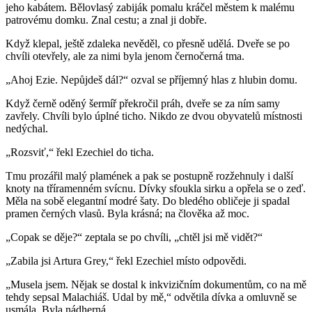
jeho kabátem. Bělovlasý zabiják pomalu kráčel městem k malému
patrovému domku. Znal cestu; a znal ji dobře.
Když klepal, ještě zdaleka nevěděl, co přesně udělá. Dveře se po
chvíli otevřely, ale za nimi byla jenom černočerná tma.
„Ahoj Ezie. Nepůjdeš dál?“ ozval se příjemný hlas z hlubin domu.
Když černě oděný šermíř překročil práh, dveře se za ním samy
zavřely. Chvíli bylo úplné ticho. Nikdo ze dvou obyvatelů místnosti
nedýchal.
„Rozsviť,“ řekl Ezechiel do ticha.
Tmu prozářil malý plamének a pak se postupně rozžehnuly i další
knoty na tříramenném svícnu. Dívky sfoukla sirku a opřela se o zeď.
Měla na sobě elegantní modré šaty. Do bledého obličeje ji spadal
pramen černých vlasů. Byla krásná; na člověka až moc.
„Copak se děje?“ zeptala se po chvíli, „chtěl jsi mě vidět?“
„Zabila jsi Artura Grey,“ řekl Ezechiel místo odpovědi.
„Musela jsem. Nějak se dostal k inkvizičním dokumentům, co na mě
tehdy sepsal Malachiáš. Udal by mě,“ odvětila dívka a omluvně se
usmála. Byla nádherná.