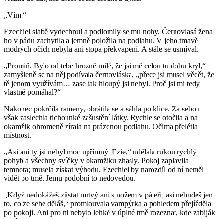
„Vím.“
Ezechiel slabě vydechnul a podlomily se mu nohy. Černovlasá žena
ho v pádu zachytila a jemně položila na podlahu. V jeho tmavě
modrých očích nebyla ani stopa překvapení. A stále se usmíval.
„Promiň. Bylo od tebe hrozně milé, že jsi mě celou tu dobu kryl,“
zamyšleně se na něj podívala černovláska, „přece jsi musel vědět, že
tě jenom využívám… zase tak hloupý jsi nebyl. Proč jsi mi tedy
vlastně pomáhal?“
Nakonec pokrčila rameny, obrátila se a sáhla po klice. Za sebou
však zaslechla tichounké zašustění látky. Rychle se otočila a na
okamžik ohromeně zírala na prázdnou podlahu. Očima přelétla
místnost.
„Asi ani ty jsi nebyl moc upřímný, Ezie,“ udělala rukou rychlý
pohyb a všechny svíčky v okamžiku zhasly. Pokoj zaplavila
temnota; musela získat výhodu. Ezechiel by narozdíl od ní neměl
vidět po tmě. Jemu podobní to nedovedou.
„Když nedokážeš zůstat mrtvý ani s nožem v páteři, asi nebudeš jen
to, co ze sebe děláš,“ promlouvala vampýrka a pohledem přejížděla
po pokoji. Ani pro ni nebylo lehké v úplné tmě rozeznat, kde zabiják