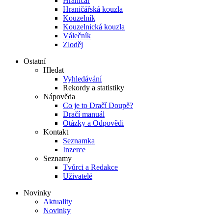
Hraničář
Hraničářská kouzla
Kouzelník
Kouzelnická kouzla
Válečník
Zloděj
Ostatní
Hledat
Vyhledávání
Rekordy a statistiky
Nápověda
Co je to Dračí Doupě?
Dračí manuál
Otázky a Odpovědi
Kontakt
Seznamka
Inzerce
Seznamy
Tvůrci a Redakce
Uživatelé
Novinky
Aktuality
Novinky