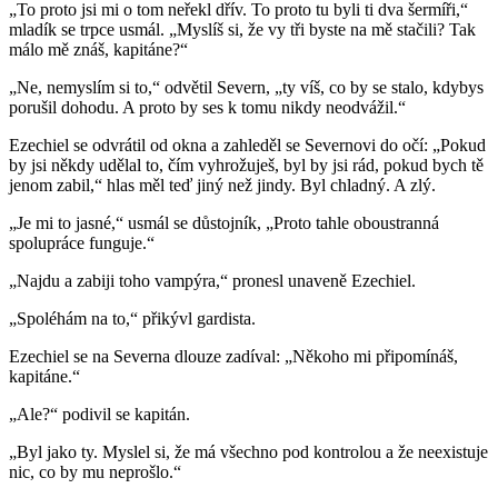
„To proto jsi mi o tom neřekl dřív. To proto tu byli ti dva šermíři,“
mladík se trpce usmál. „Myslíš si, že vy tři byste na mě stačili? Tak
málo mě znáš, kapitáne?“
„Ne, nemyslím si to,“ odvětil Severn, „ty víš, co by se stalo, kdybys
porušil dohodu. A proto by ses k tomu nikdy neodvážil.“
Ezechiel se odvrátil od okna a zahleděl se Severnovi do očí: „Pokud
by jsi někdy udělal to, čím vyhrožuješ, byl by jsi rád, pokud bych tě
jenom zabil,“ hlas měl teď jiný než jindy. Byl chladný. A zlý.
„Je mi to jasné,“ usmál se důstojník, „Proto tahle oboustranná
spolupráce funguje.“
„Najdu a zabiji toho vampýra,“ pronesl unaveně Ezechiel.
„Spoléhám na to,“ přikývl gardista.
Ezechiel se na Severna dlouze zadíval: „Někoho mi připomínáš,
kapitáne.“
„Ale?“ podivil se kapitán.
„Byl jako ty. Myslel si, že má všechno pod kontrolou a že neexistuje
nic, co by mu neprošlo.“