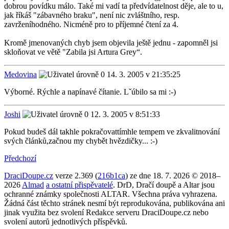
dobrou povídku málo. Také mi vadí ta předvídatelnost děje, ale to u,
jak říkáš "zábavného braku", není nic zvláštního, resp.
zavrženíhodného. Nicméně pro to příjemné čtení za 4.
Kromě jmenovaných chyb jsem objevila ještě jednu - zapomněl jsi
skloňovat ve větě "Zabila jsi Artura Grey“.
Medovina
14. 3. 2005 v 21:35:25
Výborné. Rýchle a napínavé čítanie. Lˇúbilo sa mi :-)
Joshi
12. 3. 2005 v 8:51:33
Pokud budeš dál takhle pokračovattímhle tempem ve zkvalitnování
svých článků,začnou my chybět hvězdičky... :-)
Předchozí
DraciDoupe.cz
verze 2.369 (
216b1ca
) ze dne 18. 7. 2026 © 2018–
2026
Almad
a ostatní přispěvatelé
. DrD, Dračí doupě a Altar jsou
ochranné známky společnosti ALTAR. Všechna práva vyhrazena.
Žádná část těchto stránek nesmí být reprodukována, publikována ani
jinak využita bez svolení Redakce serveru DraciDoupe.cz nebo
svolení autorů jednotlivých příspěvků.