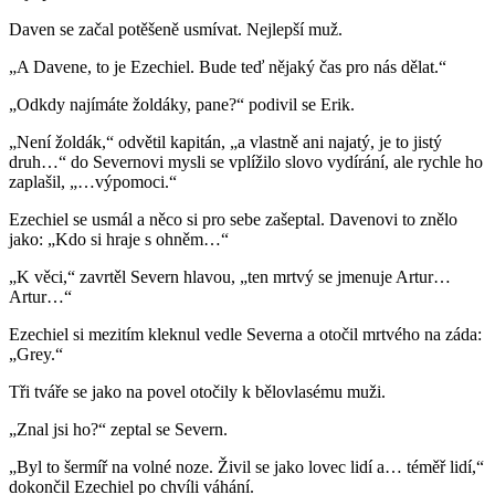
Daven se začal potěšeně usmívat. Nejlepší muž.
„A Davene, to je Ezechiel. Bude teď nějaký čas pro nás dělat.“
„Odkdy najímáte žoldáky, pane?“ podivil se Erik.
„Není žoldák,“ odvětil kapitán, „a vlastně ani najatý, je to jistý
druh…“ do Severnovi mysli se vplížilo slovo vydírání, ale rychle ho
zaplašil, „…výpomoci.“
Ezechiel se usmál a něco si pro sebe zašeptal. Davenovi to znělo
jako: „Kdo si hraje s ohněm…“
„K věci,“ zavrtěl Severn hlavou, „ten mrtvý se jmenuje Artur…
Artur…“
Ezechiel si mezitím kleknul vedle Severna a otočil mrtvého na záda:
„Grey.“
Tři tváře se jako na povel otočily k bělovlasému muži.
„Znal jsi ho?“ zeptal se Severn.
„Byl to šermíř na volné noze. Živil se jako lovec lidí a… téměř lidí,“
dokončil Ezechiel po chvíli váhání.