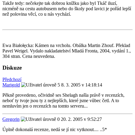
Takže tedy: nečekejte tak dobrou knížku jako byl Tkáč iluzí,
nicméně na cestu autobusem nebo do školy pod lavici je pořád lepší
než polovina věcí, co u nás vychází.
Ewa Białołęcka: Kámen na vrcholu. Obálka Martin Zhouf. Překlad
Pavel Weigel. Vydalo nakladatelství Mladá Fronta, 2004, vydání 1.,
304 stran. Cena neuvedena.
Diskuze
Předchozí
Marigold
8. 3. 2005 v 14:18:14
Pěkně provedeno, očividně ses Shelagh našla právě v recenzích,
neboť ty tvoje jsou ty z nejlepších, které jsme vůbec četl. A to
nemluvím jen o recenzích na tomto serveru...
Gregorin
20. 2. 2005 v 9:52:27
Úplně dokonalá recenze, nedá se jí nic vytknout.... ..5*