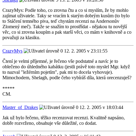
CrazyMys: Podle toho, co zrovna čtu a co si myslím, že by mohlo
zajímat uživatele. Taky se vracím k starým dobrým kusům (to bylo
to Stáčení temného piva, teď chystám recenzi na Andersonův
Zlomený meč). Takže se snažím to prostřídat - nějakou tu novější
věc, co si zrovna koupím a pak starší věci, co mám v knihovně a co
považuji za klasiku.
CrazyMys
12. 2. 2005 v 23:11:55
Čtení je velmi příjemné, je řečeno vše podstatné a navíc je to
oblečeno do úhledného kabátku (jestli právě toto myslel Mgr. když
to nazval "ležérním pojetím", pak mi to docela vyhovuje).
Mimochodem, Shelagh, podle čeho vybíráš díla, která orecenzuješ?
*****
CM.
Master_of_Drakes
12. 2. 2005 v 18:03:44
Jak už bylo řečeno, těžko recenzovat recenzi. Kvalitně napsáno,
dobře rozvrženo, obsahuje vše důležité, co dodat.