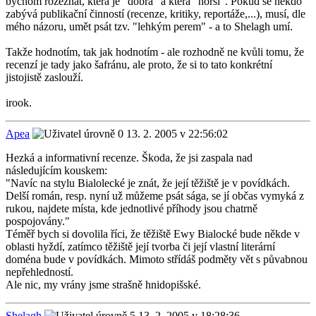
bychom rozeznat, která je "dobrá" a která "horší". Pokud se někdo
zabývá publikační činností (recenze, kritiky, reportáže,...), musí, dle
mého názoru, umět psát tzv. "lehkým perem" - a to Shelagh umí.
Takže hodnotím, tak jak hodnotím - ale rozhodně ne kvůli tomu, že
recenzí je tady jako šafránu, ale proto, že si to tato konkrétní
jistojistě zaslouží.
irook.
Apea
13. 2. 2005 v 22:56:02
Hezká a informativní recenze. Škoda, že jsi zaspala nad
následujícím kouskem:
"Navíc na stylu Bialolecké je znát, že její těžiště je v povídkách.
Delší román, resp. nyní už můžeme psát sága, se jí občas vymyká z
rukou, najdete místa, kde jednotlivé příhody jsou chatrně
pospojovány."
Téměř bych si dovolila říci, že těžiště Ewy Bialocké bude někde v
oblasti hyždí, zatímco těžiště její tvorba či její vlastní literární
doména bude v povídkách. Mimoto střídáš podměty vět s půvabnou
nepřehledností.
Ale nic, my vrány jsme strašně hnidopišské.
Shelagh
13. 2. 2005 v 18:28:36