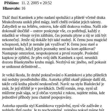
Přidáno:
11. 2. 2005 v 20:52
Hlasovalo:
16
Tkáč iluzí Kamínek a jeho nadaní spolužáci a přátelé včetně draka
Mrakožrouta unikli před mágy, kteří chtěli ovládat jejich talenty.
Zabydleli se na Ještěru, ostrovu, kde sídlí drakova rodina. Našli zde
dokonalé útočiště – ostrov poskytuje vše, co potřebují, každý z
mladíků se věnuje svým zálibám, čas pomalu plyne a ráj se zdá být
nekonečný. Jenže ráj dokáže být také nudný. K čemu jsou magické
schopnosti, když je nemáte jak využívat? K čemu jsou staré a
moudré knihy, když jejich poznatky není na kom aplikovat?
Nastupuje omrzelost, nespokojenost a první rozepře. Poslední
kapkou je zjištění, že přes svůj útěk Kamínek a spol. neunikli
dozoru Blankytného kruhu mágů. Nezbývá nic jiného, než pokusit
se uniknout definitivně...
Je velká škoda, že druhé pokračování o Kamínkovi a jeho přátelích
má neduhy prostředního dílu. Autorka příliš okatě plánuje další díl,
takže celá kniha působí neukončeně. Navíc na stylu Bialolecké je
znát, že její těžiště je v povídkách. Delší román, resp. nyní už
můžeme psát sága, se jí občas vymyká z rukou, najdete místa, kde
jednotlivé příhody jsou chatrně pospojovány.
Autorka opustila styl Kamínkova vyprávění, nyní vše zažíváte z
pohledu třetí osoby. Je to pochopitelné, zejména pokud máme být