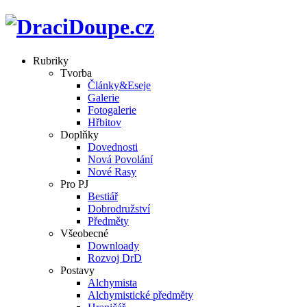
Rubriky
Tvorba
Články&Eseje
Galerie
Fotogalerie
Hřbitov
Doplňky
Dovednosti
Nová Povolání
Nové Rasy
Pro PJ
Bestiář
Dobrodružství
Předměty
Všeobecné
Downloady
Rozvoj DrD
Postavy
Alchymista
Alchymistické předměty