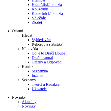
Hraničář
Hraničářská kouzla
Kouzelník
Kouzelnická kouzla
Válečník
Zloděj
Ostatní
Hledat
Vyhledávání
Rekordy a statistiky
Nápověda
Co je to Dračí Doupě?
Dračí manuál
Otázky a Odpovědi
Kontakt
Seznamka
Inzerce
Seznamy
Tvůrci a Redakce
Uživatelé
Novinky
Aktuality
Novinky