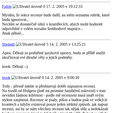
Fafrin
17. 2. 2005 v 19:12:33
Myslím, že sekce recenze bude další, na mém seznamu rubrik, které
budu ignorovat...
Necítím se dostatečně silný v kramflecích, abzch mohl hodnotit
odpovědně v celém rozsahu šestibodové stupnice...
Jinak pěkné...
Shelagh
14. 2. 2005 v 13:25:21
Apea: Děkuji za podnětné jazykové opravy, budu se příště snažit
ukočírovat své dlouhé věty a jejich podměty.
irook: Děkuji :-)
irook
14. 2. 2005 v 9:06:30
Tedy - přesně takhle si představuji dobře napsanou recenzi.
Na rozdíl od Holgera (jistě mi promine familiérní oslovení) v tom
nevidím žádnou ležérnost - podle mě recenzent musí umět svým
stylem zaujmout. Recenze se psaly, píšou a budou psát ve velkých
kvantech a kdyby existoval pouze jeden striktní způsob, jak napsat
recenzi, asi by se nám všechny recenze tak nějak slily a nedokázali