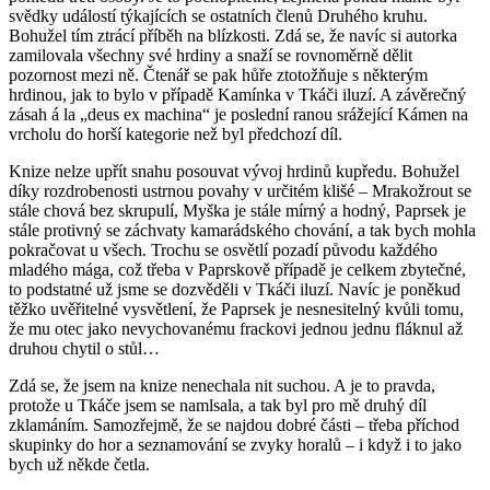
svědky událostí týkajících se ostatních členů Druhého kruhu.
Bohužel tím ztrácí příběh na blízkosti. Zdá se, že navíc si autorka
zamilovala všechny své hrdiny a snaží se rovnoměrně dělit
pozornost mezi ně. Čtenář se pak hůře ztotožňuje s některým
hrdinou, jak to bylo v případě Kamínka v Tkáči iluzí. A závěrečný
zásah á la „deus ex machina“ je poslední ranou srážející Kámen na
vrcholu do horší kategorie než byl předchozí díl.
Knize nelze upřít snahu posouvat vývoj hrdinů kupředu. Bohužel
díky rozdrobenosti ustrnou povahy v určitém klišé – Mrakožrout se
stále chová bez skrupulí, Myška je stále mírný a hodný, Paprsek je
stále protivný se záchvaty kamarádského chování, a tak bych mohla
pokračovat u všech. Trochu se osvětlí pozadí původu každého
mladého mága, což třeba v Paprskově případě je celkem zbytečné,
to podstatné už jsme se dozvěděli v Tkáči iluzí. Navíc je poněkud
těžko uvěřitelné vysvětlení, že Paprsek je nesnesitelný kvůli tomu,
že mu otec jako nevychovanému frackovi jednou jednu fláknul až
druhou chytil o stůl…
Zdá se, že jsem na knize nenechala nit suchou. A je to pravda,
protože u Tkáče jsem se namlsala, a tak byl pro mě druhý díl
zklamáním. Samozřejmě, že se najdou dobré části – třeba příchod
skupinky do hor a seznamování se zvyky horalů – i když i to jako
bych už někde četla.