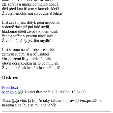
zlá zpráva a matka do mdlob upadá,
děd před krucifixem v komoře klečí.
Živote nemohls jim život udělat lehčí?
List závěti jenž dotyk pera nepoznal,
v domě dnes již jiní lidé bydlí,
hladomor dítěti život s klidem vzal,
žena a stařec v prachu ulice sídlí.
Živote trápíš Ty jež jiní mydlí?
List stromu na náhrobek se snáší,
zamysli si čím jsi a oč usiluješ,
vítr po zemi listy nadšeně plaší,
otevři oči a koukni na to co miluješ.
Živote proč tak kruté lekce uděluješ?
Diskuze
Předchozí
Marigold
1. 2. 2005 v 15:54:00
Tuax: jj..já vím, já je píšu taky tak..nebo psával jsem..prostě mi
nesedla a nelíbila se mi..a to je vše...