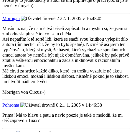
Prostě je to jednoduchý a autor se tím připravuje o práci (což si jistě
neměl v úmyslu).
Morrigan
22. 1. 2005 v 16:48:05
Musím uznat, že na mě tvá báseň zapůsobila a myslím si, že jsem si
z ní odnesla přesně to, co jsem chtěla.
Asi nepatřím k té sortě lidí, která se snaží svou kritikou vylepšit dílo
autora (tím nechci říct, že by to bylo špatné). Nicméně asi jsem ten
typ člověka, který si myslí, že báseň, která vychází ze spontánních
emocí autora by neměla být nijak obměňována, jelikož by pak právě
ztratila veškerou emocionalitu a začala inklinovat k racionálním
myšlenkám.
Mě chytí za srdce každé dílko, které jen trošku vyzařuje nějakou
lidskou emoci, možná i lidskou slabost, nisméně pokud je to slabost,
umí tvořit nádherné věci.
Morrigan von Circus:-)
Pohroma
21. 1. 2005 v 14:46:38
Prima! Má to hlavu a patu a navíc poezie je také o melodii, že mi
dáš zapravdu Tuax?