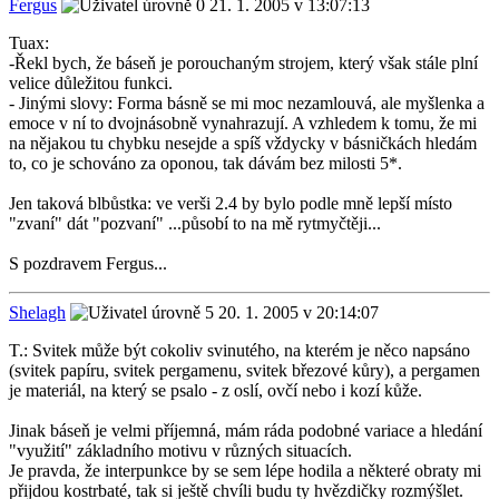
Fergus
21. 1. 2005 v 13:07:13
Tuax:
-Řekl bych, že báseň je porouchaným strojem, který však stále plní
velice důležitou funkci.
- Jinými slovy: Forma básně se mi moc nezamlouvá, ale myšlenka a
emoce v ní to dvojnásobně vynahrazují. A vzhledem k tomu, že mi
na nějakou tu chybku nesejde a spíš vždycky v básničkách hledám
to, co je schováno za oponou, tak dávám bez milosti 5*.
Jen taková blbůstka: ve verši 2.4 by bylo podle mně lepší místo
"zvaní" dát "pozvaní" ...působí to na mě rytmyčtěji...
S pozdravem Fergus...
Shelagh
20. 1. 2005 v 20:14:07
T.: Svitek může být cokoliv svinutého, na kterém je něco napsáno
(svitek papíru, svitek pergamenu, svitek březové kůry), a pergamen
je materiál, na který se psalo - z oslí, ovčí nebo i kozí kůže.
Jinak báseň je velmi příjemná, mám ráda podobné variace a hledání
"využití" základního motivu v různých situacích.
Je pravda, že interpunkce by se sem lépe hodila a některé obraty mi
přijdou kostrbaté, tak si ještě chvíli budu ty hvězdičky rozmýšlet.