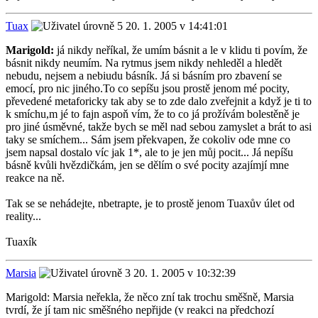
Tuax
20. 1. 2005 v 14:41:01
Marigold:
já nikdy neříkal, že umím básnit a le v klidu ti povím, že
básnit nikdy neumím. Na rytmus jsem nikdy nehleděl a hledět
nebudu, nejsem a nebiudu básník. Já si básním pro zbavení se
emocí, pro nic jiného.To co sepíšu jsou prostě jenom mé pocity,
převedené metaforicky tak aby se to zde dalo zveřejnit a když je ti to
k smíchu,m jé to fajn aspoň vím, že to co já prožívám bolestěně je
pro jiné úsměvné, takže bych se měl nad sebou zamyslet a brát to asi
taky se smíchem... Sám jsem překvapen, že cokoliv ode mne co
jsem napsal dostalo víc jak 1*, ale to je jen můj pocit... Já nepíšu
básně kvůli hvězdičkám, jen se dělím o své pocity azajímjí mne
reakce na ně.
Tak se se nehádejte, nbetrapte, je to prostě jenom Tuaxův úlet od
reality...
Tuaxík
Marsia
20. 1. 2005 v 10:32:39
Marigold: Marsia neřekla, že něco zní tak trochu směšně, Marsia
tvrdí, že jí tam nic směšného nepřijde (v reakci na předchozí