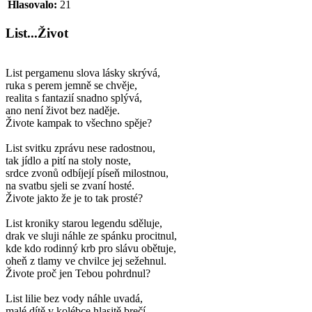
Hlasovalo:
21
List...Život
List pergamenu slova lásky skrývá,
ruka s perem jemně se chvěje,
realita s fantazií snadno splývá,
ano není život bez naděje.
Živote kampak to všechno spěje?
List svitku zprávu nese radostnou,
tak jídlo a pití na stoly noste,
srdce zvonů odbíjejí píseň milostnou,
na svatbu sjeli se zvaní hosté.
Živote jakto že je to tak prosté?
List kroniky starou legendu sděluje,
drak ve sluji náhle ze spánku procitnul,
kde kdo rodinný krb pro slávu obětuje,
oheň z tlamy ve chvilce jej sežehnul.
Živote proč jen Tebou pohrdnul?
List lilie bez vody náhle uvadá,
malé dítě v kolébce hlasitě brečí,