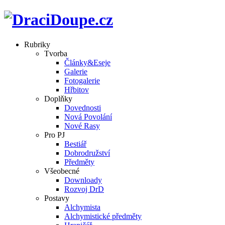
Rubriky
Tvorba
Články&Eseje
Galerie
Fotogalerie
Hřbitov
Doplňky
Dovednosti
Nová Povolání
Nové Rasy
Pro PJ
Bestiář
Dobrodružství
Předměty
Všeobecné
Downloady
Rozvoj DrD
Postavy
Alchymista
Alchymistické předměty