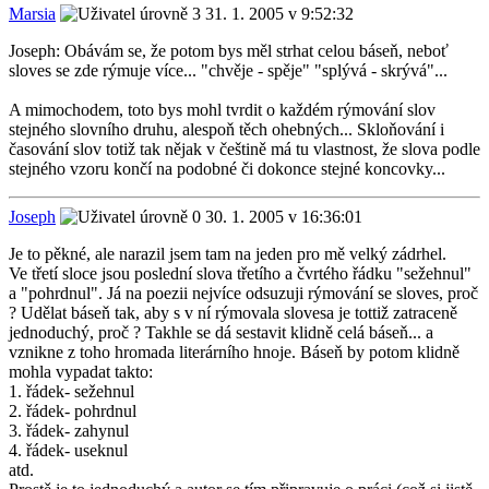
Marsia
31. 1. 2005 v 9:52:32
Joseph: Obávám se, že potom bys měl strhat celou báseň, neboť
sloves se zde rýmuje více... "chvěje - spěje" "splývá - skrývá"...
A mimochodem, toto bys mohl tvrdit o každém rýmování slov
stejného slovního druhu, alespoň těch ohebných... Skloňování i
časování slov totiž tak nějak v češtině má tu vlastnost, že slova podle
stejného vzoru končí na podobné či dokonce stejné koncovky...
Joseph
30. 1. 2005 v 16:36:01
Je to pěkné, ale narazil jsem tam na jeden pro mě velký zádrhel.
Ve třetí sloce jsou poslední slova třetího a čvrtého řádku "sežehnul"
a "pohrdnul". Já na poezii nejvíce odsuzuji rýmování se sloves, proč
? Udělat báseň tak, aby s v ní rýmovala slovesa je tottiž zatraceně
jednoduchý, proč ? Takhle se dá sestavit klidně celá báseň... a
vznikne z toho hromada literárního hnoje. Báseň by potom klidně
mohla vypadat takto:
1. řádek- sežehnul
2. řádek- pohrdnul
3. řádek- zahynul
4. řádek- useknul
atd.