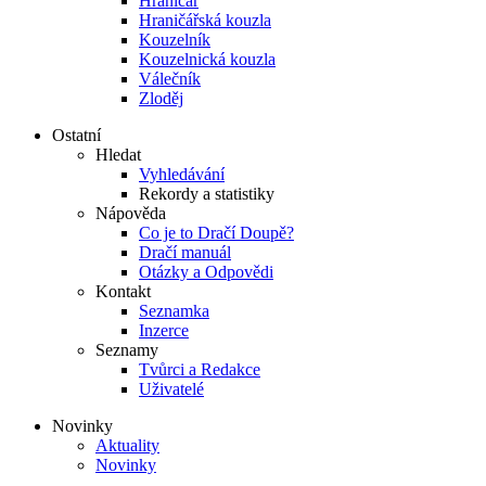
Hraničář
Hraničářská kouzla
Kouzelník
Kouzelnická kouzla
Válečník
Zloděj
Ostatní
Hledat
Vyhledávání
Rekordy a statistiky
Nápověda
Co je to Dračí Doupě?
Dračí manuál
Otázky a Odpovědi
Kontakt
Seznamka
Inzerce
Seznamy
Tvůrci a Redakce
Uživatelé
Novinky
Aktuality
Novinky