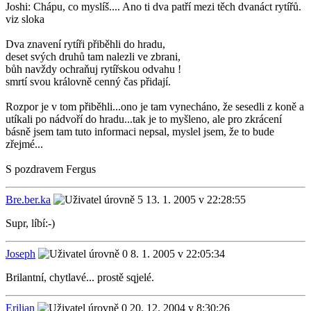
Joshi: Chápu, co myslíš.... Ano ti dva patří mezi těch dvanáct rytířů.
viz sloka
Dva znavení rytíři přiběhli do hradu,
deset svých druhů tam nalezli ve zbrani,
bůh navždy ochraňuj rytířskou odvahu !
smrtí svou královně cenný čas přidají.
Rozpor je v tom přiběhli...ono je tam vynecháno, že sesedli z koně a
utíkali po nádvoří do hradu...tak je to myšleno, ale pro zkrácení
básně jsem tam tuto informaci nepsal, myslel jsem, že to bude
zřejmé...
S pozdravem Fergus
Bre.ber.ka
13. 1. 2005 v 22:28:55
Supr, líbí:-)
Joseph
8. 1. 2005 v 22:05:34
Brilantní, chytlavé... prostě sqjelé.
Erilian
20. 12. 2004 v 8:30:26