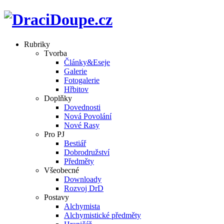
Rubriky
Tvorba
Články&Eseje
Galerie
Fotogalerie
Hřbitov
Doplňky
Dovednosti
Nová Povolání
Nové Rasy
Pro PJ
Bestiář
Dobrodružství
Předměty
Všeobecné
Downloady
Rozvoj DrD
Postavy
Alchymista
Alchymistické předměty