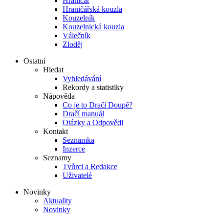
Hraničář
Hraničářská kouzla
Kouzelník
Kouzelnická kouzla
Válečník
Zloděj
Ostatní
Hledat
Vyhledávání
Rekordy a statistiky
Nápověda
Co je to Dračí Doupě?
Dračí manuál
Otázky a Odpovědi
Kontakt
Seznamka
Inzerce
Seznamy
Tvůrci a Redakce
Uživatelé
Novinky
Aktuality
Novinky