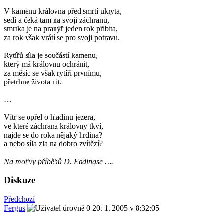
V kamenu královna před smrtí ukryta,
sedí a čeká tam na svoji záchranu,
smrtka je na pranýř jeden rok přibita,
za rok však vrátí se pro svoji potravu.
Rytířů síla je součástí kamenu,
který má královnu ochránit,
za měsíc se však rytíři prvnímu,
přetrhne života nit.
…
Vítr se opřel o hladinu jezera,
ve které záchrana královny tkví,
najde se do roka nějaký hrdina?
a nebo síla zla na dobro zvítězí?
Na motivy příběhů D. Eddingse ….
Diskuze
Předchozí
Fergus
20. 1. 2005 v 8:32:05