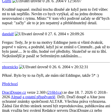
Gurni
28. 6. 2004 v 12:56:07
Kvalitně napsané. možná trochu dlouhé ale když jsem to četl vůbec
mi to tak nepřišlo. Nevím co bych vytýkal, až na jednu drobnou
nesrovnalost c rytmu. Místo:"V tom věci podivné začaly se dít"bych
napsal: "začly" ale to je jen nepatrný a přehlédnutelný detail.
dandalf
27. 6. 2004 v 20:09:26
Fergus: Tedy, že je to na motivy Eddingse jsem si všiml dvakrát,
poprvé v názvu, a podruhé, když jsi se zmínil o Cimmuře...pak už to
bylo jasné.... Je to dílo, hodné své předlohy. Skutečně se mi to líbí.
Nejkrásnější je pasáž se Sefreniiným zaklínáním....
phoenicks
26. 6. 2004 v 20:32:31
Pěkné. Bylo by to na čtyři, ale mám rád Eddingse, takže 5* :)
Předchozí
DraciDoupe.cz
verze 2.369 (
216b1ca
) ze dne 18. 7. 2026 © 2018–
2026
Almad
a ostatní přispěvatelé
. DrD, Dračí doupě a Altar jsou
ochranné známky společnosti ALTAR. Všechna práva vyhrazena.
Žádná část těchto stránek nesmí být reprodukována, publikována ani
jinak využita bez svolení Redakce serveru DraciDoupe.cz nebo