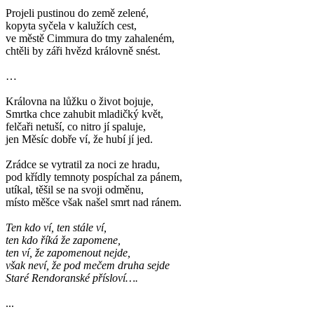
Projeli pustinou do země zelené,
kopyta syčela v kalužích cest,
ve městě Cimmura do tmy zahaleném,
chtěli by záři hvězd královně snést.
…
Královna na lůžku o život bojuje,
Smrtka chce zahubit mladičký květ,
felčaři netuší, co nitro jí spaluje,
jen Měsíc dobře ví, že hubí jí jed.
Zrádce se vytratil za noci ze hradu,
pod křídly temnoty pospíchal za pánem,
utíkal, těšil se na svoji odměnu,
místo měšce však našel smrt nad ránem.
Ten kdo ví, ten stále ví,
ten kdo říká že zapomene,
ten ví, že zapomenout nejde,
však neví, že pod mečem druha sejde
Staré Rendoranské přísloví….
...