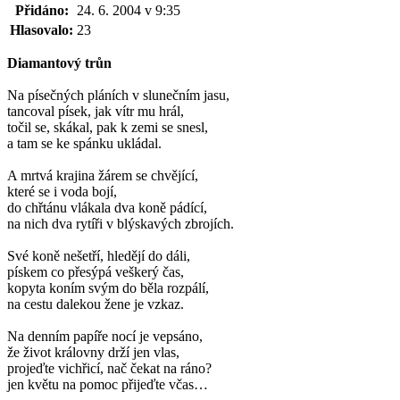
Přidáno:
24. 6. 2004 v 9:35
Hlasovalo:
23
Diamantový trůn
Na písečných pláních v slunečním jasu,
tancoval písek, jak vítr mu hrál,
točil se, skákal, pak k zemi se snesl,
a tam se ke spánku ukládal.
A mrtvá krajina žárem se chvějící,
které se i voda bojí,
do chřtánu vlákala dva koně pádící,
na nich dva rytíři v blýskavých zbrojích.
Své koně nešetří, hledějí do dáli,
pískem co přesýpá veškerý čas,
kopyta koním svým do běla rozpálí,
na cestu dalekou žene je vzkaz.
Na denním papíře nocí je vepsáno,
že život královny drží jen vlas,
projeďte vichřicí, nač čekat na ráno?
jen květu na pomoc přijeďte včas…