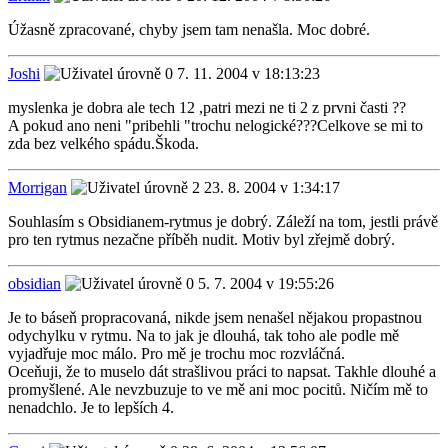
Úžasně zpracované, chyby jsem tam nenašla. Moc dobré.
Joshi
7. 11. 2004 v 18:13:23
myslenka je dobra ale tech 12 ,patri mezi ne ti 2 z prvni časti ??
A pokud ano neni "pribehli "trochu nelogické???Celkove se mi to
zda bez velkého spádu.Škoda.
Morrigan
23. 8. 2004 v 1:34:17
Souhlasím s Obsidianem-rytmus je dobrý. Záleží na tom, jestli právě
pro ten rytmus nezačne příběh nudit. Motiv byl zřejmě dobrý.
obsidian
5. 7. 2004 v 19:55:26
Je to báseň propracovaná, nikde jsem nenašel nějakou propastnou
odychylku v rytmu. Na to jak je dlouhá, tak toho ale podle mě
vyjadřuje moc málo. Pro mě je trochu moc rozvláčná.
Oceňuji, že to muselo dát strašlivou práci to napsat. Takhle dlouhé a
promyšlené. Ale nevzbuzuje to ve mě ani moc pocitů. Ničím mě to
nenadchlo. Je to lepších 4.