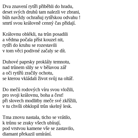
Dva znavení rytíři přiběhli do hradu,
deset svých druhů tam nalezli ve zbrani,
bůh navždy ochraňuj rytířskou odvahu !
smrtí svou královně cenný čas přidají.
Královnu oblékli, na trůn posadili
a vědma počala příst kouzel nit,
rytíři do kruhu se rozestavili
v tom věci podivné začaly se dít.
Duhové paprsky proklály temnotu,
nad trůnem slily se v bělavou zář
a oči rytířů zračily ochotu,
se kterou vkládali život svůj na oltář.
Do mečů rodových víru svou vložili,
pro svoji královnu, boha a čest!
při slovech modlitby meče své zkřížili,
v tu chvíli obklopil trůn skelný lesk.
Tma znovu nastala, ticho se vrátilo,
k trůnu se zraky všech ubírají,
pod vrstvou kamene vše se zastavilo,
diamant překazil umírání.