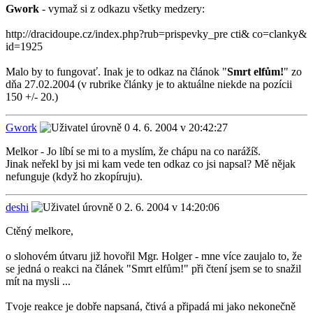
Gwork
- vymaž si z odkazu všetky medzery:
http://dracidoupe.cz/index.php?rub=prispevky_pre cti& co=clanky&
id=1925
Malo by to fungovať. Inak je to odkaz na článok "
Smrt elfům!
" zo
dňa 27.02.2004 (v rubrike články je to aktuálne niekde na pozícii
150 +/- 20.)
Gwork
4. 6. 2004 v 20:42:27
Melkor - Jo líbí se mi to a myslím, že chápu na co narážíš.
Jinak neřekl by jsi mi kam vede ten odkaz co jsi napsal? Mě nějak
nefunguje (když ho zkopíruju).
deshi
2. 6. 2004 v 14:20:06
Ctěný melkore,
o slohovém útvaru již hovořil Mgr. Holger - mne více zaujalo to, že
se jedná o reakci na článek "Smrt elfům!" při čtení jsem se to snažil
mít na mysli ...
Tvoje reakce je dobře napsaná, čtivá a připadá mi jako nekonečně