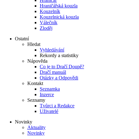
Hraničář
Hraničářská kouzla
Kouzelník
Kouzelnická kouzla
Válečník
Zloděj
Ostatní
Hledat
Vyhledávání
Rekordy a statistiky
Nápověda
Co je to Dračí Doupě?
Dračí manuál
Otázky a Odpovědi
Kontakt
Seznamka
Inzerce
Seznamy
Tvůrci a Redakce
Uživatelé
Novinky
Aktuality
Novinky