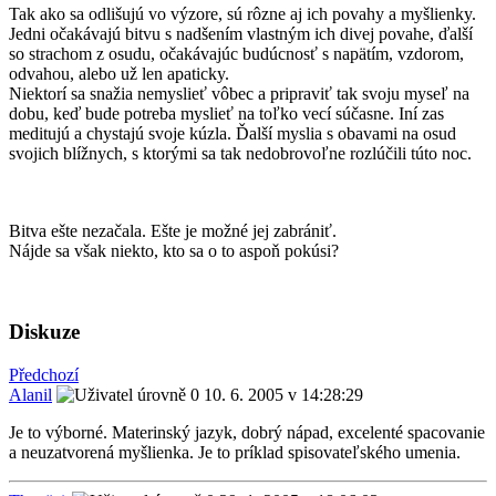
Tak ako sa odlišujú vo výzore, sú rôzne aj ich povahy a myšlienky.
Jedni očakávajú bitvu s nadšením vlastným ich divej povahe, ďalší
so strachom z osudu, očakávajúc budúcnosť s napätím, vzdorom,
odvahou, alebo už len apaticky.
Niektorí sa snažia nemyslieť vôbec a pripraviť tak svoju myseľ na
dobu, keď bude potreba myslieť na toľko vecí súčasne. Iní zas
meditujú a chystajú svoje kúzla. Ďalší myslia s obavami na osud
svojich blížnych, s ktorými sa tak nedobrovoľne rozlúčili túto noc.
Bitva ešte nezačala. Ešte je možné jej zabrániť.
Nájde sa však niekto, kto sa o to aspoň pokúsi?
Diskuze
Předchozí
Alanil
10. 6. 2005 v 14:28:29
Je to výborné. Materinský jazyk, dobrý nápad, excelenté spacovanie
a neuzatvorená myšlienka. Je to príklad spisovateľského umenia.