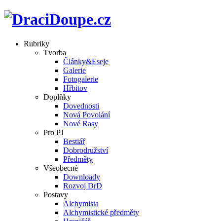
Rubriky
Tvorba
Články&Eseje
Galerie
Fotogalerie
Hřbitov
Doplňky
Dovednosti
Nová Povolání
Nové Rasy
Pro PJ
Bestiář
Dobrodružství
Předměty
Všeobecné
Downloady
Rozvoj DrD
Postavy
Alchymista
Alchymistické předměty