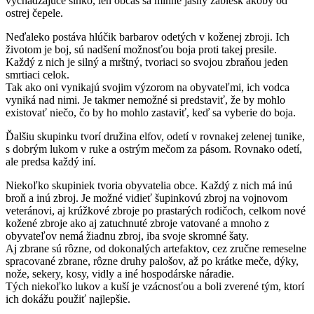
vychádzajúce slnko, len občas sa mihne jasný záblesk akoby od
ostrej čepele.
Neďaleko postáva hlúčik barbarov odetých v koženej zbroji. Ich
životom je boj, sú nadšení možnosťou boja proti takej presile.
Každý z nich je silný a mrštný, tvoriaci so svojou zbraňou jeden
smrtiaci celok.
Tak ako oni vynikajú svojim výzorom na obyvateľmi, ich vodca
vyniká nad nimi. Je takmer nemožné si predstaviť, že by mohlo
existovať niečo, čo by ho mohlo zastaviť, keď sa vyberie do boja.
Ďalšiu skupinku tvorí družina elfov, odetí v rovnakej zelenej tunike,
s dobrým lukom v ruke a ostrým mečom za pásom. Rovnako odetí,
ale predsa každý iní.
Niekoľko skupiniek tvoria obyvatelia obce. Každý z nich má inú
broň a inú zbroj. Je možné vidieť šupinkovú zbroj na vojnovom
veteránovi, aj krúžkové zbroje po prastarých rodičoch, celkom nové
kožené zbroje ako aj zatuchnuté zbroje vatované a mnoho z
obyvateľov nemá žiadnu zbroj, iba svoje skromné šaty.
Aj zbrane sú rôzne, od dokonalých artefaktov, cez zručne remeselne
spracované zbrane, rôzne druhy palošov, až po krátke meče, dýky,
nože, sekery, kosy, vidly a iné hospodárske náradie.
Tých niekoľko lukov a kuší je vzácnosťou a boli zverené tým, ktorí
ich dokážu použiť najlepšie.