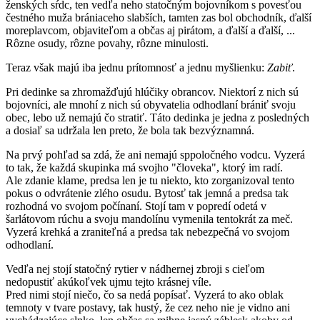
ženských sŕdc, ten vedľa neho statočným bojovníkom s povesťou
čestného muža brániaceho slabších, tamten zas bol obchodník, ďalší
moreplavcom, objaviteľom a občas aj pirátom, a ďalší a ďalší, ...
Rôzne osudy, rôzne povahy, rôzne minulosti.
Teraz však majú iba jednu prítomnosť a jednu myšlienku:
Zabiť
.
Pri dedinke sa zhromažďujú hlúčiky obrancov. Niektorí z nich sú
bojovníci, ale mnohí z nich sú obyvatelia odhodlaní brániť svoju
obec, lebo už nemajú čo stratiť. Táto dedinka je jedna z posledných
a dosiaľ sa udržala len preto, že bola tak bezvýznamná.
Na prvý pohľad sa zdá, že ani nemajú sppoločného vodcu. Vyzerá
to tak, že každá skupinka má svojho "človeka", ktorý im radí.
Ale zdanie klame, predsa len je tu niekto, kto zorganizoval tento
pokus o odvrátenie zlého osudu. Bytosť tak jemná a predsa tak
rozhodná vo svojom počínaní. Stojí tam v popredí odetá v
šarlátovom rúchu a svoju mandolínu vymenila tentokrát za meč.
Vyzerá krehká a zraniteľná a predsa tak nebezpečná vo svojom
odhodlaní.
Vedľa nej stojí statočný rytier v nádhernej zbroji s cieľom
nedopustiť akúkoľvek ujmu tejto krásnej víle.
Pred nimi stojí niečo, čo sa nedá popísať. Vyzerá to ako oblak
temnoty v tvare postavy, tak hustý, že cez neho nie je vidno ani