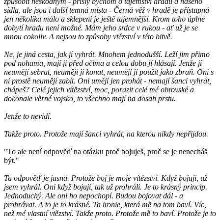
způsobit neškodným - přišly bychom o tajemství hradu a našeho
sídla, ale jsou i další temná místa - Černá věž v hradě je přístupná
jen několika málo a sklepení je ještě tajemnější. Krom toho úplné
dobytí hradu není možné. Mám jeho srdce v rukou - ať už je se
mnou cokoliv. A nejsou to způsoby vtězství v této bitvě.
Ne, je jiná cesta, jak jí vyhrát. Mnohem jednodušší. Leží jim přimo
pod nohama, mají ji před očima a celou dobu jí hlásají. Jenže jí
neumějí sebrat, neumějí jí konat, neumějí jí použít jako zbraň. Oni s
ní prostě neumějí zabít. Oni umějí jen prohát - nemají šanci vyhrát,
chápeš? Celé jejich vítězství, moc, porazit celé mé obrovské a
dokonale věrné vojsko, to všechno mají na dosah prstu.
Jenže to nevidí.
Takže proto. Protože mají šanci vyhrát, na kterou nikdy nepřijdou.
"To ale není odpověď na otázku proč bojuješ, proč se je nenecháš
být."
Ta odpověď je jasná. Protože boj je moje vítězství. Když bojuji, už
jsem vyhrál. Oni když bojují, tak už prohráli. Je to krásný princip.
Jednoduchý. Ale oni ho nepochopí. Budou bojovat dál - a
prohrávat. A to je to krásné. Ta ironie, která mě na tom baví. Víc,
než mé vlastní vtězství. Takže proto. Protože mě to baví. Protože je to