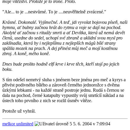
moje vítězství. Protože je to irone. Proto.
"Ale... to je ...nestvůrné. To je ....neuvěřitelně zvrácené."
Krásné. Dokonalé. Vyjímečné. A teď, jdi vyvolat bojovou píseň, naši
hymnu, ať bubny začnou hrát do rytmu a voje se dají na pochod.
Akolyté ať začnou s rituály smrti a ať Devítka, která už nemá devět
členů, usedne do sedel, uchopí své zbraně a uklidní svou mysl pro
zaklínadla, která by i nejlepšímu z nejlepších mágů bílé strany
spálila mozek na prach. A dej přinést můj meč a mojí kostěnou
zbroj. A koně, mého koně.
Dnes bude prolito hodně elfí krve i krve těch, kteří stojí po jejich
boku.
S tím odešel nemrtvý sluha s jménem beze jména pro meč a kyrys a
přivést podivného bílého a zároveň černého jednorožce s dvěma
úzkými lebkami - na každé straně postroje jednu. Rudá s černou se
dala na pochod, černé katapulty vypustily svůj smrtícíí náklad a na
ústech toho prvního z nich se rozlil úsměv vítěze.
Protože už vyhrál.
melkor unlimited
5. 6. 2004 v 7:09:04