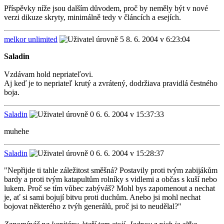
Příspěvky níže jsou dalším důvodem, proč by neměly být v nové
verzi dikuze skryty, minimálně tedy v článcích a esejích.
melkor unlimited
8. 6. 2004 v 6:23:04
Saladin
Vzdávam hold nepriateľovi.
Aj keď je to nepriateľ krutý a zvrátený, dodržiava pravidlá čestného
boja.
Saladin
6. 6. 2004 v 15:37:33
muhehe
Saladin
6. 6. 2004 v 15:28:37
"Nepřijde ti tahle záležitost směšná? Postavily proti tvým zabijákům
bardy a proti tvým katapultům rolníky s vidlemi a občas s kuší nebo
lukem. Proč se tím vůbec zabýváš? Mohl bys zapomenout a nechat
je, ať si sami bojují bitvu proti duchům. Anebo jsi mohl nechat
bojovat některého z tvýh generálů, proč jsi to neudělal?"