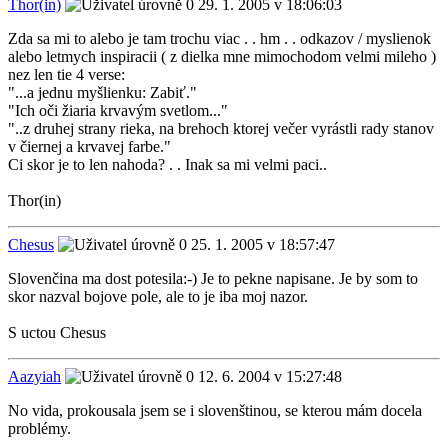
Thor(in)
29. 1. 2005 v 18:06:03
Zda sa mi to alebo je tam trochu viac . . hm . . odkazov / myslienok
alebo letmych inspiracii ( z dielka mne mimochodom velmi mileho )
nez len tie 4 verse:
"...a jednu myšlienku: Zabiť."
"Ich oči žiaria krvavým svetlom..."
"..z druhej strany rieka, na brehoch ktorej večer vyrástli rady stanov
v čiernej a krvavej farbe."
Ci skor je to len nahoda? . . Inak sa mi velmi paci..
Thor(in)
Chesus
25. 1. 2005 v 18:57:47
Slovenčina ma dost potesila:-) Je to pekne napisane. Je by som to
skor nazval bojove pole, ale to je iba moj nazor.
S uctou Chesus
Aazyiah
12. 6. 2004 v 15:27:48
No vida, prokousala jsem se i slovenštinou, se kterou mám docela
problémy.