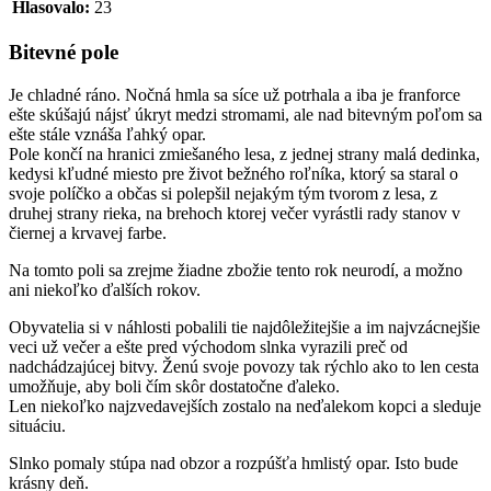
Hlasovalo:
23
Bitevné pole
Je chladné ráno. Nočná hmla sa síce už potrhala a iba je franforce
ešte skúšajú nájsť úkryt medzi stromami, ale nad bitevným poľom sa
ešte stále vznáša ľahký opar.
Pole končí na hranici zmiešaného lesa, z jednej strany malá dedinka,
kedysi kľudné miesto pre život bežného roľníka, ktorý sa staral o
svoje políčko a občas si polepšil nejakým tým tvorom z lesa, z
druhej strany rieka, na brehoch ktorej večer vyrástli rady stanov v
čiernej a krvavej farbe.
Na tomto poli sa zrejme žiadne zbožie tento rok neurodí, a možno
ani niekoľko ďalších rokov.
Obyvatelia si v náhlosti pobalili tie najdôležitejšie a im najvzácnejšie
veci už večer a ešte pred východom slnka vyrazili preč od
nadchádzajúcej bitvy. Ženú svoje povozy tak rýchlo ako to len cesta
umožňuje, aby boli čím skôr dostatočne ďaleko.
Len niekoľko najzvedavejších zostalo na neďalekom kopci a sleduje
situáciu.
Slnko pomaly stúpa nad obzor a rozpúšťa hmlistý opar. Isto bude
krásny deň.