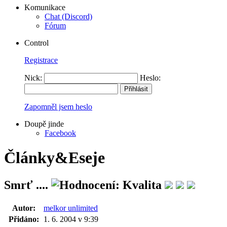
Komunikace
Chat (Discord)
Fórum
Control
Registrace
Nick:
Heslo:
Zapomněl jsem heslo
Doupě jinde
Facebook
Články&Eseje
Smrť ....
Autor:
melkor unlimited
Přidáno:
1. 6. 2004 v 9:39