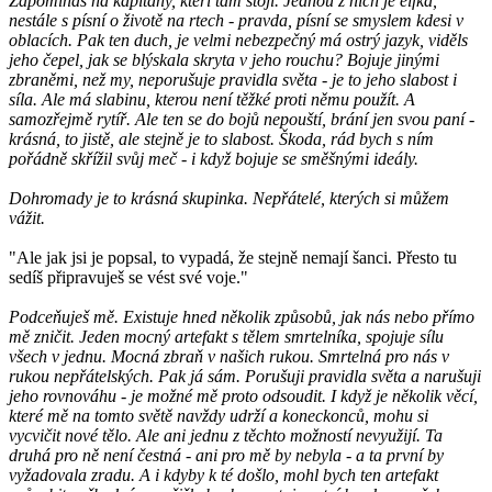
Zapomínáš na kapitány, kteří tam stojí. Jednou z nich je elfka,
nestále s písní o životě na rtech - pravda, písní se smyslem kdesi v
oblacích. Pak ten duch, je velmi nebezpečný má ostrý jazyk, viděls
jeho čepel, jak se blýskala skryta v jeho rouchu? Bojuje jinými
zbraněmi, než my, neporušuje pravidla světa - je to jeho slabost i
síla. Ale má slabinu, kterou není těžké proti němu použít. A
samozřejmě rytíř. Ale ten se do bojů nepouští, brání jen svou paní -
krásná, to jistě, ale stejně je to slabost. Škoda, rád bych s ním
pořádně skřížil svůj meč - i když bojuje se směšnými ideály.
Dohromady je to krásná skupinka. Nepřátelé, kterých si můžem
vážit.
"Ale jak jsi je popsal, to vypadá, že stejně nemají šanci. Přesto tu
sedíš připravuješ se vést své voje."
Podceňuješ mě. Existuje hned několik způsobů, jak nás nebo přímo
mě zničit. Jeden mocný artefakt s tělem smrtelníka, spojuje sílu
všech v jednu. Mocná zbraň v našich rukou. Smrtelná pro nás v
rukou nepřátelských. Pak já sám. Porušuji pravidla světa a narušuji
jeho rovnováhu - je možné mě proto odsoudit. I když je několik věcí,
které mě na tomto světě navždy udrží a koneckonců, mohu si
vycvičit nové tělo. Ale ani jednu z těchto možností nevyužijí. Ta
druhá pro ně není čestná - ani pro mě by nebyla - a ta první by
vyžadovala zradu. A i kdyby k té došlo, mohl bych ten artefakt