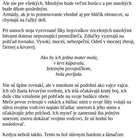
Ale nie pre všetkých. Mnohým bude veľmi horúco a pre mnohých
bude dňom posledným.
Armády, ak je to pomenovanie vhodné aj pre hlúčik obrancov, sa
chystajú na ťažký deň.
Pri stanoch stoja vyrovnané šíky bojovníkov zocelených mnohými
bitvami doteraz nepoznajúci premožiteľa. Zdiaľky vyzerajú na
pohľad rovnako. Vysokí, mocní, nebezpeční. Odetí v mocnej zbroji,
čiernej a krvavej.
Ako by ich jedna mater mala,
v krvi kúpavala,
železným povojníčkom,
bola povíjala.
Nie sú úplne rovnakí, ale v mnohom sú podobní ako vajce vajcu.
Ich oči žiaria krvavým svetlom, ich telá očakávajú krutý boj, ich
duše cítia vzrušenie pri pohľade na svoje budúce obete.
Meče pevne zvierajú v rukách a búšiac nimi o svoje štíty volajú na
slávu svojmu vodcovi napäto hľadiac smerom k jeho stanu a
očakávajúc jeho príchod. Ich myseľ je zameraná iba jedným
smerom: znovu dokázať svojmu vodcovi, že sú hodní ho
nasledovať.
Kedysi neboli takíto. Tento tu bol slávnym bardom a lámačom