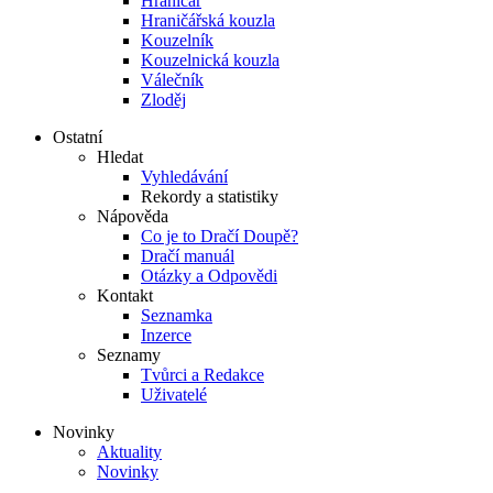
Hraničář
Hraničářská kouzla
Kouzelník
Kouzelnická kouzla
Válečník
Zloděj
Ostatní
Hledat
Vyhledávání
Rekordy a statistiky
Nápověda
Co je to Dračí Doupě?
Dračí manuál
Otázky a Odpovědi
Kontakt
Seznamka
Inzerce
Seznamy
Tvůrci a Redakce
Uživatelé
Novinky
Aktuality
Novinky