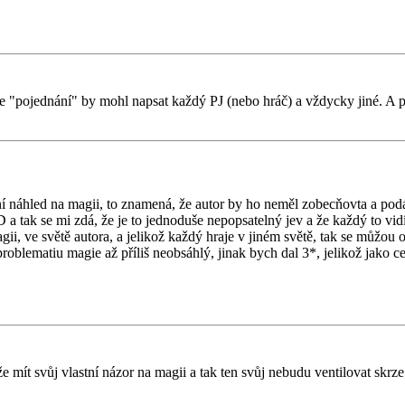
hle "pojednání" by mohl napsat každý PJ (nebo hráč) a vždycky jiné. A p
.
tivní náhled na magii, to znamená, že autor by ho neměl zobecňovta a po
 a tak se mi zdá, že je to jednoduše nepopsatelný jev a že každý to vid
ii, ve světě autora, a jelikož každý hraje v jiném světě, tak se můžou 
problematiu magie až příliš neobsáhlý, jinak bych dal 3*, jelikož jako 
 mít svůj vlastní názor na magii a tak ten svůj nebudu ventilovat skrze