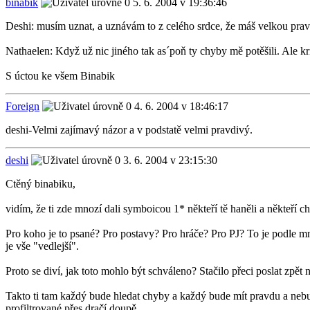
binabik
5. 6. 2004 v 19:36:46
Deshi: musím uznat, a uznávám to z celého srdce, že máš velkou pravd
Nathaelen: Když už nic jiného tak as´poň ty chyby mě potěšili. Ale kri
S úctou ke všem Binabik
Foreign
4. 6. 2004 v 18:46:17
deshi-Velmi zajímavý názor a v podstatě velmi pravdivý.
deshi
3. 6. 2004 v 23:15:30
Ctěný binabiku,
vidím, že ti zde mnozí dali symboicou 1* někteří tě haněli a někteří c
Pro koho je to psané? Pro postavy? Pro hráče? Pro PJ? To je podle mn
je vše "vedlejší".
Proto se diví, jak toto mohlo být schváleno? Stačilo přeci poslat zpě
Takto ti tam každý bude hledat chyby a každý bude mít pravdu a nebud
profiltrované přes dračí doupě.