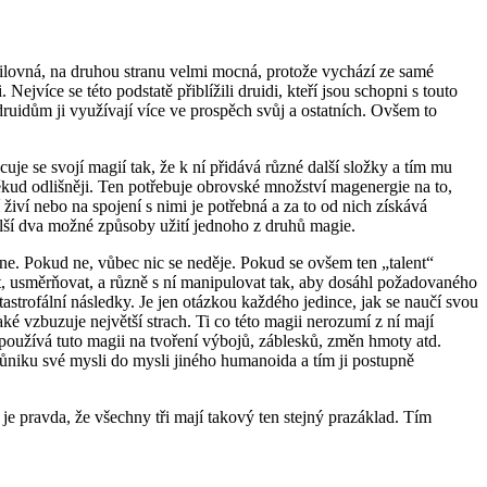
milovná, na druhou stranu velmi mocná, protože vychází ze samé
jvíce se této podstatě přiblížili druidi, kteří jsou schopni s touto
ruidům ji využívají více ve prospěch svůj a ostatních. Ovšem to
cuje se svojí magií tak, že k ní přidává různé další složky a tím mu
ěkud odlišněji. Ten potřebuje obrovské množství magenergie na to,
živí nebo na spojení s nimi je potřebná a za to od nich získává
další dva možné způsoby užití jednoho z druhů magie.
 ne. Pokud ne, vůbec nic se neděje. Pokud se ovšem ten „talent“
t, usměrňovat, a různě s ní manipulovat tak, aby dosáhl požadovaného
strofální následky. Je jen otázkou každého jedince, jak se naučí svou
ké vzbuzuje největší strach. Ti co této magii nerozumí z ní mají
j používá tuto magii na tvoření výbojů, záblesků, změn hmoty atd.
niku své mysli do mysli jiného humanoida a tím ji postupně
je pravda, že všechny tři mají takový ten stejný prazáklad. Tím