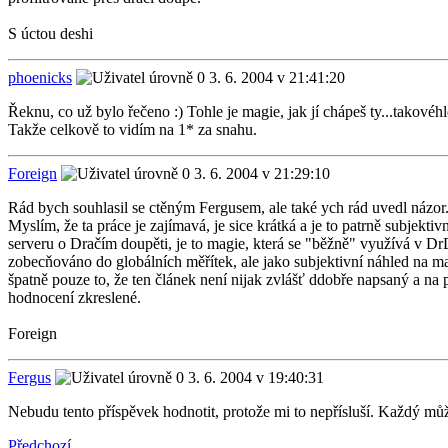
S úctou deshi
phoenicks
3. 6. 2004 v 21:41:20
Řeknu, co už bylo řečeno :) Tohle je magie, jak jí chápeš ty...takové
Takže celkově to vidím na 1* za snahu.
Foreign
3. 6. 2004 v 21:29:10
Rád bych souhlasil se ctěným Fergusem, ale také ych rád uvedl názor
Myslím, že ta práce je zajímavá, je sice krátká a je to patrně subjek
serveru o Dračím doupěti, je to magie, která se "běžně" využívá v DrD
zobecňováno do globálních měřítek, ale jako subjektivní náhled na mag
špatně pouze to, že ten článek není nijak zvlášť ddobře napsaný a na 
hodnocení zkreslené.
Foreign
Fergus
3. 6. 2004 v 19:40:31
Nebudu tento příspěvek hodnotit, protože mi to nepřísluší. Každý může
Předchozí