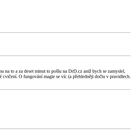
u na to a za deset minut to pošlu na DrD.cz aniž bych se zamyslel,
cké cvičení. O fungování magie se víc (a přehledněji dočtu v pravidlech.