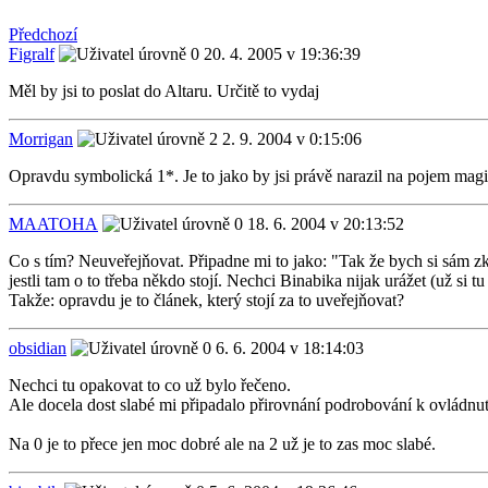
Předchozí
Figralf
20. 4. 2005 v 19:36:39
Měl by jsi to poslat do Altaru. Určitě to vydaj
Morrigan
2. 9. 2004 v 0:15:06
Opravdu symbolická 1*. Je to jako by jsi právě narazil na pojem magi
MAATOHA
18. 6. 2004 v 20:13:52
Co s tím? Neuveřejňovat. Připadne mi to jako: "Tak že bych si sám zk
jestli tam o to třeba někdo stojí. Nechci Binabika nijak urážet (už si 
Takže: opravdu je to článek, který stojí za to uveřejňovat?
obsidian
6. 6. 2004 v 18:14:03
Nechci tu opakovat to co už bylo řečeno.
Ale docela dost slabé mi připadalo přirovnání podrobování k ovládnu
Na 0 je to přece jen moc dobré ale na 2 už je to zas moc slabé.