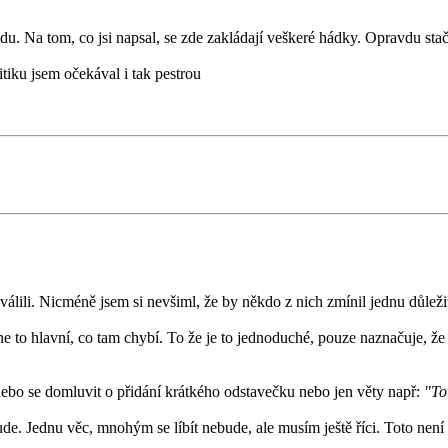
u. Na tom, co jsi napsal, se zde zakládají veškeré hádky. Opravdu stači
tiku jsem očekával i tak pestrou
hválili. Nicméně jsem si nevšiml, že by někdo z nich zmínil jednu důlež
e to hlavní, co tam chybí. To že je to jednoduché, pouze naznačuje, ž
t nebo se domluvit o přidání krátkého odstavečku nebo jen věty např:
"To
e. Jednu věc, mnohým se líbít nebude, ale musím ještě říci. Toto není o