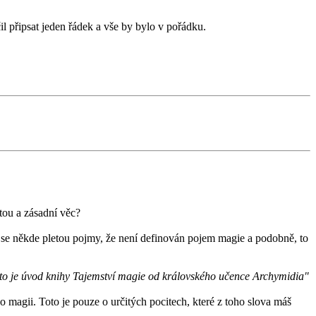
l připsat jeden řádek a vše by bylo v pořádku.
itou a zásadní věc?
e se někde pletou pojmy, že není definován pojem magie a podobně, to
to je úvod knihy Tajemství magie od královského učence Archymidia"
 magii. Toto je pouze o určitých pocitech, které z toho slova máš