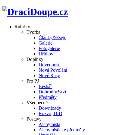
Rubriky
Tvorba
Články&Eseje
Galerie
Fotogalerie
Hřbitov
Doplňky
Dovednosti
Nová Povolání
Nové Rasy
Pro PJ
Bestiář
Dobrodružství
Předměty
Všeobecné
Downloady
Rozvoj DrD
Postavy
Alchymista
Alchymistické předměty