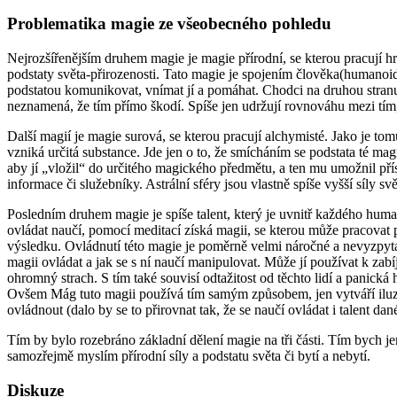
Problematika magie ze všeobecného pohledu
Nejrozšířenějším druhem magie je magie přírodní, se kterou pracují 
podstaty světa-přirozenosti. Tato magie je spojením člověka(humanoid) 
podstatou komunikovat, vnímat jí a pomáhat. Chodci na druhou stranu 
neznamená, že tím přímo škodí. Spíše jen udržují rovnováhu mezi tím,
Další magií je magie surová, se kterou pracují alchymisté. Jako je tomu
vzniká určitá substance. Jde jen o to, že smícháním se podstata té m
aby jí „vložil“ do určitého magického předmětu, a ten mu umožnil příst
informace či služebníky. Astrální sféry jsou vlastně spíše vyšší síly
Posledním druhem magie je spíše talent, který je uvnitř každého human
ovládat naučí, pomocí meditací získá magii, se kterou může pracovat
výsledku. Ovládnutí této magie je poměrně velmi náročné a nevyzpytat
magii ovládat a jak se s ní naučí manipulovat. Může jí používat k zabí
ohromný strach. S tím také souvisí odtažitost od těchto lidí a panick
Ovšem Mág tuto magii používá tím samým způsobem, jen vytváří iluze
ovládnout (dalo by se to přirovnat tak, že se naučí ovládat i talent d
Tím by bylo rozebráno základní dělení magie na tři části. Tím bych j
samozřejmě myslím přírodní síly a podstatu světa či bytí a nebytí.
Diskuze