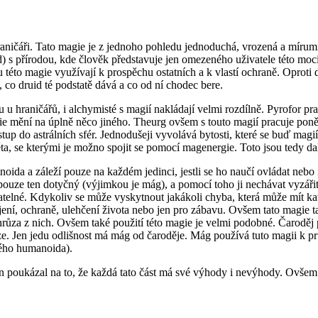
hraničáři. Tato magie je z jednoho pohledu jednoduchá, vrozená a míru
s přírodou, kde člověk představuje jen omezeného uživatele této moci. Ne
této magie využívají k prospěchu ostatních a k vlastí ochraně. Oproti d
 co druid té podstatě dává a co od ní chodec bere.
 u hraničářů, i alchymisté s magií nakládají velmi rozdílně. Pyrofor pra
agie mění na úplně něco jiného. Theurg ovšem s touto magií pracuje pon
up do astrálních sfér. Jednodušeji vyvolává bytosti, které se buď magií 
 světa, se kterými je možno spojit se pomocí magenergie. Toto jsou tedy 
oida a záleží pouze na každém jedinci, jestli se ho naučí ovládat nebo
 pouze ten dotyčný (výjimkou je mág), a pomocí toho ji nechávat vyzáři
elné. Kdykoliv se může vyskytnout jakákoli chyba, která může mít kata
jení, ochraně, ulehčení života nebo jen pro zábavu. Ovšem tato magie ta
á hrůza z nich. Ovšem také použití této magie je velmi podobné. Čarodě
. Jen jedu odlišnost má mág od čaroděje. Mág používá tuto magii k prů
aného humanoida).
en poukázal na to, že každá tato část má své výhody i nevýhody. Ovšem 