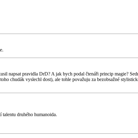
e.
usil napsat pravidla DrD? A jak bych podal čtenáři princip magie? Sedn
tu toho chudák vyslechl dost), ale tohle považuju za bezobsažné stylisti
tí talentu druhého humanoida.