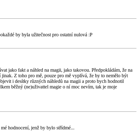
okaždé by byla užitečnost pro ostatní nulová :P
dávat jako fakt a náhled na magii, jako takovou. Předpokládám, že na
í jinak. Z toho pro mě, pouze pro mě vyplívá, že by to nemělo být
objevit i desítky různých náhledů na magii a proto bych hodnotil
celkem běžný (ne)uživattel magie o ní moc nevím, tak je moje
 mé hodnocení, jenž by bylo střídmé...