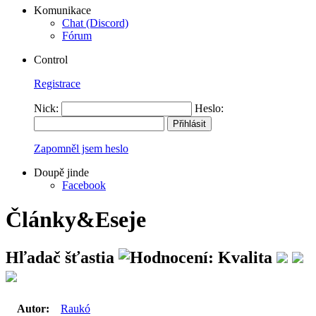
Komunikace
Chat (Discord)
Fórum
Control
Registrace
Nick:
Heslo:
Zapomněl jsem heslo
Doupě jinde
Facebook
Články&Eseje
Hľadač šťastia
Autor:
Raukó