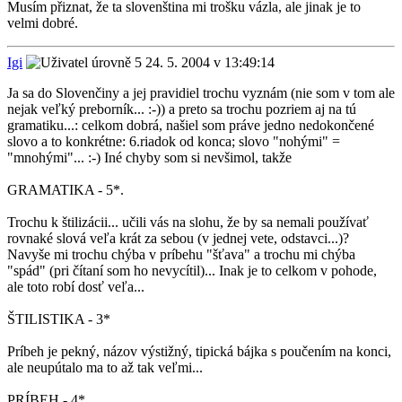
Musím přiznat, že ta slovenština mi trošku vázla, ale jinak je to
velmi dobré.
Igi
24. 5. 2004 v 13:49:14
Ja sa do Slovenčiny a jej pravidiel trochu vyznám (nie som v tom ale
nejak veľký preborník... :-)) a preto sa trochu pozriem aj na tú
gramatiku...: celkom dobrá, našiel som práve jedno nedokončené
slovo a to konkrétne: 6.riadok od konca; slovo "nohými" =
"mnohými"... :-) Iné chyby som si nevšimol, takže
GRAMATIKA - 5*.
Trochu k štilizácii... učili vás na slohu, že by sa nemali používať
rovnaké slová veľa krát za sebou (v jednej vete, odstavci...)?
Navyše mi trochu chýba v príbehu "šťava" a trochu mi chýba
"spád" (pri čítaní som ho nevycítil)... Inak je to celkom v pohode,
ale toto robí dosť veľa...
ŠTILISTIKA - 3*
Príbeh je pekný, názov výstižný, tipická bájka s poučením na konci,
ale neupútalo ma to až tak veľmi...
PRÍBEH - 4*