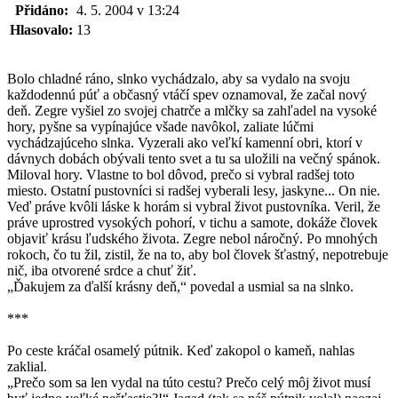
Přidáno:
4. 5. 2004 v 13:24
Hlasovalo:
13
Bolo chladné ráno, slnko vychádzalo, aby sa vydalo na svoju
každodennú púť a občasný vtáčí spev oznamoval, že začal nový
deň. Zegre vyšiel zo svojej chatrče a mlčky sa zahľadel na vysoké
hory, pyšne sa vypínajúce všade navôkol, zaliate lúčmi
vychádzajúceho slnka. Vyzerali ako veľkí kamenní obri, ktorí v
dávnych dobách obývali tento svet a tu sa uložili na večný spánok.
Miloval hory. Vlastne to bol dôvod, prečo si vybral radšej toto
miesto. Ostatní pustovníci si radšej vyberali lesy, jaskyne... On nie.
Veď práve kvôli láske k horám si vybral život pustovníka. Veril, že
práve uprostred vysokých pohorí, v tichu a samote, dokáže človek
objaviť krásu ľudského života. Zegre nebol náročný. Po mnohých
rokoch, čo tu žil, zistil, že na to, aby bol človek šťastný, nepotrebuje
nič, iba otvorené srdce a chuť žiť.
„Ďakujem za ďalší krásny deň,“ povedal a usmial sa na slnko.
***
Po ceste kráčal osamelý pútnik. Keď zakopol o kameň, nahlas
zaklial.
„Prečo som sa len vydal na túto cestu? Prečo celý môj život musí