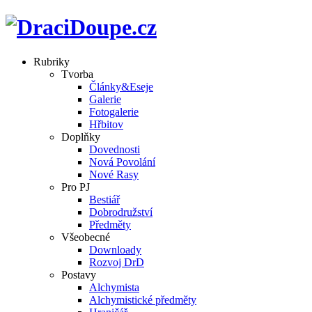
Rubriky
Tvorba
Články&Eseje
Galerie
Fotogalerie
Hřbitov
Doplňky
Dovednosti
Nová Povolání
Nové Rasy
Pro PJ
Bestiář
Dobrodružství
Předměty
Všeobecné
Downloady
Rozvoj DrD
Postavy
Alchymista
Alchymistické předměty