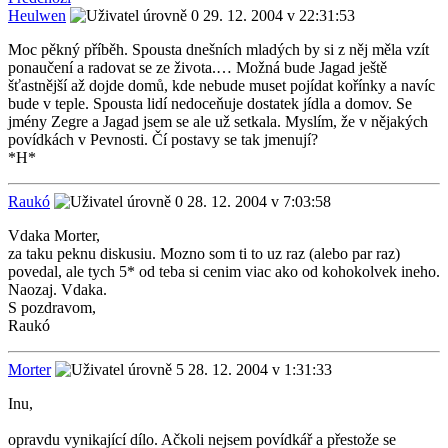
Heulwen
29. 12. 2004 v 22:31:53
Moc pěkný příběh. Spousta dnešních mladých by si z něj měla vzít
ponaučení a radovat se ze života.… Možná bude Jagad ještě
šťastnější až dojde domů, kde nebude muset pojídat kořínky a navíc
bude v teple. Spousta lidí nedoceňuje dostatek jídla a domov. Se
jmény Zegre a Jagad jsem se ale už setkala. Myslím, že v nějakých
povídkách v Pevnosti. Čí postavy se tak jmenují?
*H*
Raukó
28. 12. 2004 v 7:03:58
Vdaka Morter,
za taku peknu diskusiu. Mozno som ti to uz raz (alebo par raz)
povedal, ale tych 5* od teba si cenim viac ako od kohokolvek ineho.
Naozaj. Vdaka.
S pozdravom,
Raukó
Morter
28. 12. 2004 v 1:31:33
Inu,
opravdu vynikající dílo. Ačkoli nejsem povídkář a přestože se