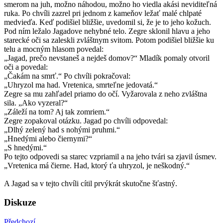
smerom na juh, možno náhodou, možno ho viedla akási neviditeľná
ruka. Po chvíli zazrel pri jednom z kameňov ležať malé chlpaté
medvieďa. Keď podišiel bližšie, uvedomil si, že je to jeho kožuch.
Pod ním ležalo Jagadove nehybné telo. Zegre sklonil hlavu a jeho
starecké oči sa zaleskli zvláštnym svitom. Potom podišiel bližšie ku
telu a mocným hlasom povedal:
„Jagad, prečo nevstaneš a nejdeš domov?“ Mladík pomaly otvoril
oči a povedal:
„Čakám na smrť.“ Po chvíli pokračoval:
„Uhryzol ma had. Vretenica, smrteľne jedovatá.“
Zegre sa mu zahľadel priamo do očí. Vyžarovala z neho zvláštna
sila. „Ako vyzeral?“
„Záleží na tom? Aj tak zomriem.“
Zegre zopakoval otázku. Jagad po chvíli odpovedal:
„Dlhý zelený had s nohými pruhmi.“
„Hnedými alebo čiernymi?“
„S hnedými.“
Po tejto odpovedi sa starec vzpriamil a na jeho tvári sa zjavil úsmev.
„Vretenica má čierne. Had, ktorý ťa uhryzol, je neškodný.“
A Jagad sa v tejto chvíli cítil prvýkrát skutočne šťastný.
Diskuze
Předchozí