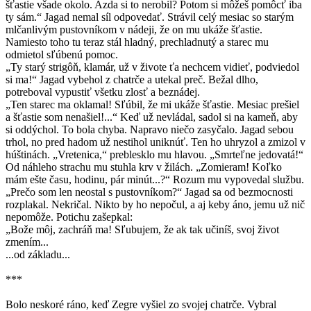
šťastie všade okolo. Azda si to nerobil? Potom si môžeš pomôcť iba
ty sám.“ Jagad nemal síl odpovedať. Strávil celý mesiac so starým
mlčanlivým pustovníkom v nádeji, že on mu ukáže šťastie.
Namiesto toho tu teraz stál hladný, prechladnutý a starec mu
odmietol sľúbenú pomoc.
„Ty starý strigôň, klamár, už v živote ťa nechcem vidieť, podviedol
si ma!“ Jagad vybehol z chatrče a utekal preč. Bežal dlho,
potreboval vypustiť všetku zlosť a beznádej.
„Ten starec ma oklamal! Sľúbil, že mi ukáže šťastie. Mesiac prešiel
a šťastie som nenašiel!...“ Keď už nevládal, sadol si na kameň, aby
si oddýchol. To bola chyba. Napravo niečo zasyčalo. Jagad sebou
trhol, no pred hadom už nestihol uniknúť. Ten ho uhryzol a zmizol v
húštinách. „Vretenica,“ preblesklo mu hlavou. „Smrteľne jedovatá!“
Od náhleho strachu mu stuhla krv v žilách. „Zomieram! Koľko
mám ešte času, hodinu, pár minút...?“ Rozum mu vypovedal službu.
„Prečo som len neostal s pustovníkom?“ Jagad sa od bezmocnosti
rozplakal. Nekričal. Nikto by ho nepočul, a aj keby áno, jemu už nič
nepomôže. Potichu zašepkal:
„Bože môj, zachráň ma! Sľubujem, že ak tak učiníš, svoj život
zmením...
...od základu...
***
Bolo neskoré ráno, keď Zegre vyšiel zo svojej chatrče. Vybral