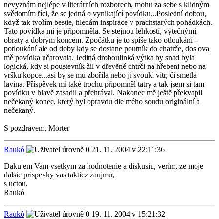
nevyznám nejlépe v literárních rozborech, mohu za sebe s klidným
svědomím říci, že se jedná o vynikající povídku...Poslední dobou,
když tak tvořím bestie, hledám inspirace v prachstarých pohádkách.
Tato povídka mi je připomněla. Se stejnou lehkostí, výtečnými
obraty a dobrým koncem. Zpočátku je to spíše tako otloukání -
potloukání ale od doby kdy se dostane poutník do chatrče, doslova
mě povídka učarovala. Jediná droboulinká výtka by snad byla
logická, kdy si poustevník žil v dřevěné chtrči na hřebeni nebo na
vršku kopce...asi by se mu zbořila nebo ji svoukl vítr, či smetla
lavina. Příspěvek mi také trochu připomněl tatry a tak jsem si tam
povídku v hlavě zasadil a přehrával. Nakonec mě ještě překvapil
nečekaný konec, který byl opravdu dle mého soudu originální a
nečekaný.
S pozdravem, Morter
Raukó
21. 11. 2004 v 22:11:36
Dakujem Vam vsetkym za hodnotenie a diskusiu, verim, ze moje
dalsie prispevky vas taktiez zaujmu,
s uctou,
Raukó
Raukó
19. 11. 2004 v 15:21:32