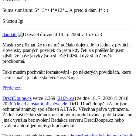
Suma sumárum: 5*+3*+4*=12*... A preto ti dám 4* :-)
S úctou Igi
dandalf
19. 5. 2004 v 15:35:23
Musím se přiznat, že to na mě udělalo dojem. Je to jedna z prvních
slovensky psaných povídek co jsem kdy četl a s potěšením jsem
zjistil, že naše jazyky jsou si ještě bližší, když si to člověk
prozkoumá.
Také musím pochválit formátování - po některých povídkách, které
jsem si načl, je tahle skutečně osvěžujcí.
Předchozí
DraciDoupe.cz
verze 2.369 (
216b1ca
) ze dne 18. 7. 2026 © 2018–
2026
Almad
a ostatní přispěvatelé
. DrD, Dračí doupě a Altar jsou
ochranné známky společnosti ALTAR. Všechna práva vyhrazena.
Žádná část těchto stránek nesmí být reprodukována, publikována ani
jinak využita bez svolení Redakce serveru DraciDoupe.cz nebo
svolení autorů jednotlivých příspěvků.
Tato verze stránek je open source a
je možné přispět k jejímu vývoji