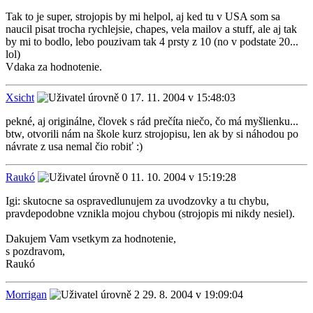
Tak to je super, strojopis by mi helpol, aj ked tu v USA som sa
naucil pisat trocha rychlejsie, chapes, vela mailov a stuff, ale aj tak
by mi to bodlo, lebo pouzivam tak 4 prsty z 10 (no v podstate 20...
lol)
Vdaka za hodnotenie.
Xsicht
17. 11. 2004 v 15:48:03
pekné, aj originálne, človek s rád prečíta niečo, čo má myšlienku...
btw, otvorili nám na škole kurz strojopisu, len ak by si náhodou po
návrate z usa nemal čio robiť :)
Raukó
11. 10. 2004 v 15:19:28
Igi: skutocne sa ospravedlunujem za uvodzovky a tu chybu,
pravdepodobne vznikla mojou chybou (strojopis mi nikdy nesiel).
Dakujem Vam vsetkym za hodnotenie,
s pozdravom,
Raukó
Morrigan
29. 8. 2004 v 19:09:04