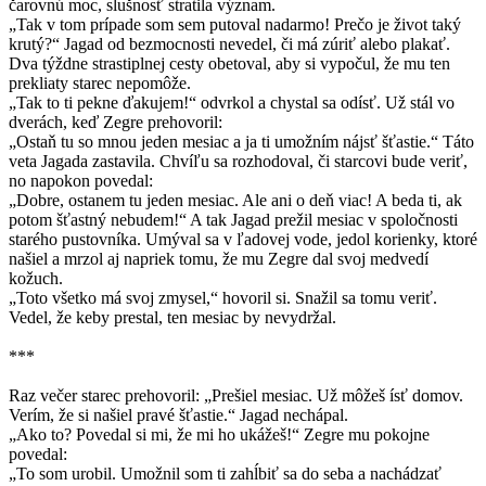
čarovnú moc, slušnosť stratila význam.
„Tak v tom prípade som sem putoval nadarmo! Prečo je život taký
krutý?“ Jagad od bezmocnosti nevedel, či má zúriť alebo plakať.
Dva týždne strastiplnej cesty obetoval, aby si vypočul, že mu ten
prekliaty starec nepomôže.
„Tak to ti pekne ďakujem!“ odvrkol a chystal sa odísť. Už stál vo
dverách, keď Zegre prehovoril:
„Ostaň tu so mnou jeden mesiac a ja ti umožním nájsť šťastie.“ Táto
veta Jagada zastavila. Chvíľu sa rozhodoval, či starcovi bude veriť,
no napokon povedal:
„Dobre, ostanem tu jeden mesiac. Ale ani o deň viac! A beda ti, ak
potom šťastný nebudem!“ A tak Jagad prežil mesiac v spoločnosti
starého pustovníka. Umýval sa v ľadovej vode, jedol korienky, ktoré
našiel a mrzol aj napriek tomu, že mu Zegre dal svoj medvedí
kožuch.
„Toto všetko má svoj zmysel,“ hovoril si. Snažil sa tomu veriť.
Vedel, že keby prestal, ten mesiac by nevydržal.
***
Raz večer starec prehovoril: „Prešiel mesiac. Už môžeš ísť domov.
Verím, že si našiel pravé šťastie.“ Jagad nechápal.
„Ako to? Povedal si mi, že mi ho ukážeš!“ Zegre mu pokojne
povedal:
„To som urobil. Umožnil som ti zahĺbiť sa do seba a nachádzať