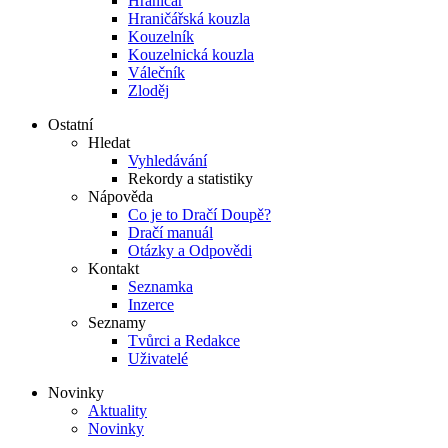
Hraničář
Hraničářská kouzla
Kouzelník
Kouzelnická kouzla
Válečník
Zloděj
Ostatní
Hledat
Vyhledávání
Rekordy a statistiky
Nápověda
Co je to Dračí Doupě?
Dračí manuál
Otázky a Odpovědi
Kontakt
Seznamka
Inzerce
Seznamy
Tvůrci a Redakce
Uživatelé
Novinky
Aktuality
Novinky