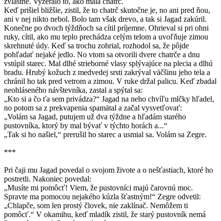
zvláštne. Vyzeralo to, ako malá chatrč.
Keď prišiel bližšie, zistil, že to chatrč skutočne je, no ani pred ňou,
ani v nej nikto nebol. Bolo tam však drevo, a tak si Jagad zakúril.
Konečne po dvoch týždňoch sa cítil príjemne. Ohrieval si pri ohni
ruky, cítil, ako mu teplo prechádza celým telom a uvoľňuje zimou
skrehnuté údy. Keď sa trochu zohrial, rozhodol sa, že pôjde
pohľadať nejaké jedlo. No vtom sa otvorili dvere chatrče a dnu
vstúpil starec. Mal dlhé strieborné vlasy splývajúce na plecia a dlhú
bradu. Hrubý kožuch z medvedej srsti zakrýval väčšinu jeho tela a
chránil ho tak pred vetrom a zimou. V ruke držal palicu. Keď zbadal
neohláseného návštevníka, zastal a spýtal sa:
„Kto si a čo ťa sem privádza?“ Jagad na neho chvíľu mlčky hľadel,
no potom sa z prekvapenia spamätal a začal vysvetľovať:
„Volám sa Jagad, putujem už dva týždne a hľadám starého
pustovníka, ktorý by mal bývať v týchto horách a...“
„Tak si ho našiel,“ prerušil ho starec a usmial sa. Volám sa Zegre.
***
Pri čaji mu Jagad povedal o svojom živote a o nešťastiach, ktoré ho
postretli. Nakoniec povedal:
„Musíte mi pomôcť! Viem, že pustovníci majú čarovnú moc.
Spravte ma pomocou nejakého kúzla šťastným!“ Zegre odvetil:
„Chlapče, som len prostý človek, nie zaklínač. Nemôžem ti
pomôcť.“ V okamihu, keď mladík zistil, že starý pustovník nemá