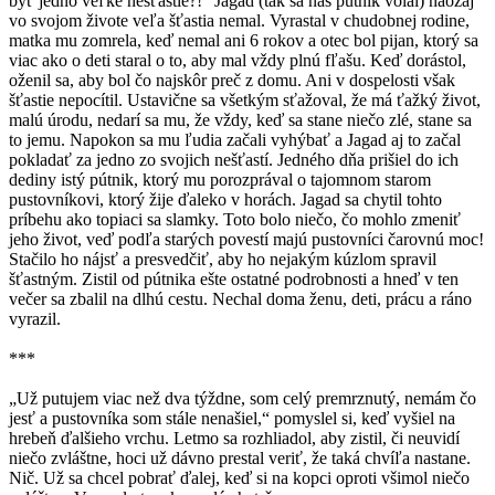
byť jedno veľké nešťastie?!“ Jagad (tak sa náš pútnik volal) naozaj
vo svojom živote veľa šťastia nemal. Vyrastal v chudobnej rodine,
matka mu zomrela, keď nemal ani 6 rokov a otec bol pijan, ktorý sa
viac ako o deti staral o to, aby mal vždy plnú fľašu. Keď dorástol,
oženil sa, aby bol čo najskôr preč z domu. Ani v dospelosti však
šťastie nepocítil. Ustavične sa všetkým sťažoval, že má ťažký život,
malú úrodu, nedarí sa mu, že vždy, keď sa stane niečo zlé, stane sa
to jemu. Napokon sa mu ľudia začali vyhýbať a Jagad aj to začal
pokladať za jedno zo svojich nešťastí. Jedného dňa prišiel do ich
dediny istý pútnik, ktorý mu porozprával o tajomnom starom
pustovníkovi, ktorý žije ďaleko v horách. Jagad sa chytil tohto
príbehu ako topiaci sa slamky. Toto bolo niečo, čo mohlo zmeniť
jeho život, veď podľa starých povestí majú pustovníci čarovnú moc!
Stačilo ho nájsť a presvedčiť, aby ho nejakým kúzlom spravil
šťastným. Zistil od pútnika ešte ostatné podrobnosti a hneď v ten
večer sa zbalil na dlhú cestu. Nechal doma ženu, deti, prácu a ráno
vyrazil.
***
„Už putujem viac než dva týždne, som celý premrznutý, nemám čo
jesť a pustovníka som stále nenašiel,“ pomyslel si, keď vyšiel na
hrebeň ďalšieho vrchu. Letmo sa rozhliadol, aby zistil, či neuvidí
niečo zvláštne, hoci už dávno prestal veriť, že taká chvíľa nastane.
Nič. Už sa chcel pobrať ďalej, keď si na kopci oproti všimol niečo