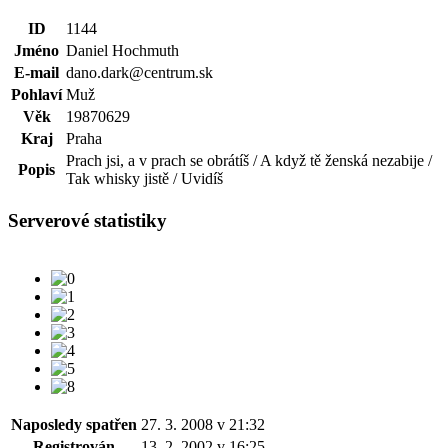
ID
1144
Jméno
Daniel Hochmuth
E-mail
dano.dark@centrum.sk
Pohlaví
Muž
Věk
19870629
Kraj
Praha
Prach jsi, a v prach se obrátíš / A když tě ženská nezabije /
Popis
Tak whisky jistě / Uvidíš
Serverové statistiky
Naposledy spatřen
27. 3. 2008 v 21:32
Registrován
13. 2. 2002 v 16:25