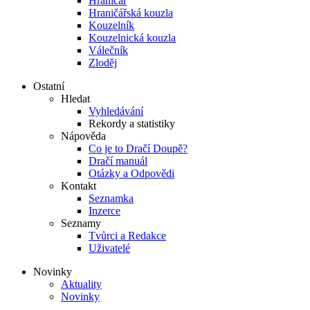
Hraničář
Hraničářská kouzla
Kouzelník
Kouzelnická kouzla
Válečník
Zloděj
Ostatní
Hledat
Vyhledávání
Rekordy a statistiky
Nápověda
Co je to Dračí Doupě?
Dračí manuál
Otázky a Odpovědi
Kontakt
Seznamka
Inzerce
Seznamy
Tvůrci a Redakce
Uživatelé
Novinky
Aktuality
Novinky