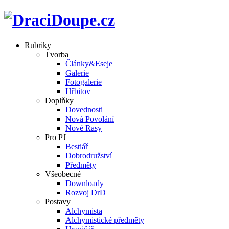
Rubriky
Tvorba
Články&Eseje
Galerie
Fotogalerie
Hřbitov
Doplňky
Dovednosti
Nová Povolání
Nové Rasy
Pro PJ
Bestiář
Dobrodružství
Předměty
Všeobecné
Downloady
Rozvoj DrD
Postavy
Alchymista
Alchymistické předměty