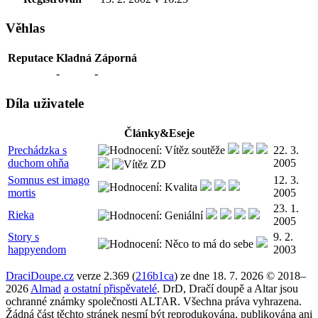
Věhlas
Reputace
Kladná
Záporná
-
-
Díla uživatele
Články&Eseje
Prechádzka s
22. 3.
duchom ohňa
2005
Somnus est imago
12. 3.
mortis
2005
23. 1.
Rieka
2005
Story s
9. 2.
happyendom
2003
DraciDoupe.cz
verze 2.369 (
216b1ca
) ze dne 18. 7. 2026 © 2018–
2026
Almad
a ostatní přispěvatelé
. DrD, Dračí doupě a Altar jsou
ochranné známky společnosti ALTAR. Všechna práva vyhrazena.
Žádná část těchto stránek nesmí být reprodukována, publikována ani