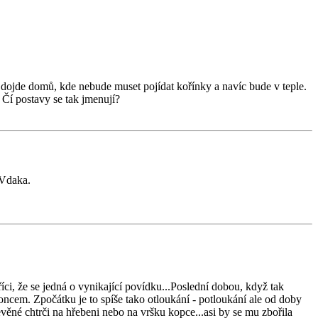
 dojde domů, kde nebude muset pojídat kořínky a navíc bude v teple.
 Čí postavy se tak jmenují?
 Vdaka.
ci, že se jedná o vynikající povídku...Poslední dobou, když tak
oncem. Zpočátku je to spíše tako otloukání - potloukání ale od doby
věné chtrči na hřebeni nebo na vršku kopce...asi by se mu zbořila