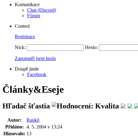
Komunikace
Chat (Discord)
Fórum
Control
Registrace
Nick:
Heslo:
Zapomněl jsem heslo
Doupě jinde
Facebook
Články&Eseje
Hľadač šťastia
Autor:
Raukó
Přidáno:
4. 5. 2004 v 13:24
Hlasovalo:
13