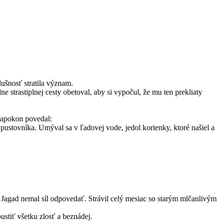
ušnosť stratila význam.
 strastiplnej cesty obetoval, aby si vypočul, že mu ten prekliaty
 napokon povedal:
 pustovníka. Umýval sa v ľadovej vode, jedol korienky, ktoré našiel a
 Jagad nemal síl odpovedať. Strávil celý mesiac so starým mlčanlivým
ustiť všetku zlosť a beznádej.