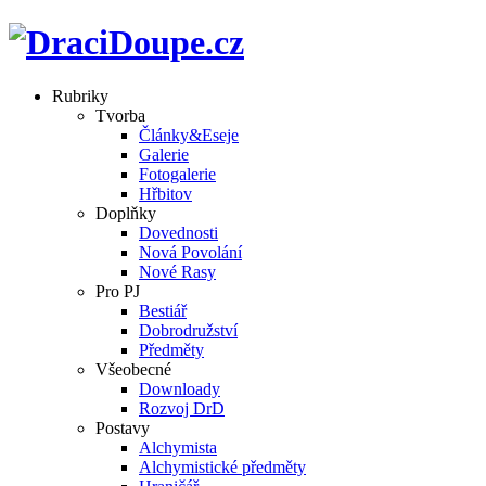
Rubriky
Tvorba
Články&Eseje
Galerie
Fotogalerie
Hřbitov
Doplňky
Dovednosti
Nová Povolání
Nové Rasy
Pro PJ
Bestiář
Dobrodružství
Předměty
Všeobecné
Downloady
Rozvoj DrD
Postavy
Alchymista
Alchymistické předměty