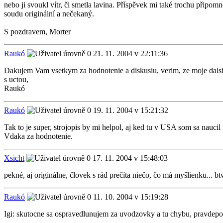
nebo ji svoukl vítr, či smetla lavina. Příspěvek mi také trochu připo
soudu originální a nečekaný.
S pozdravem, Morter
Raukó
21. 11. 2004 v 22:11:36
Dakujem Vam vsetkym za hodnotenie a diskusiu, verim, ze moje dalsi
s uctou,
Raukó
Raukó
19. 11. 2004 v 15:21:32
Tak to je super, strojopis by mi helpol, aj ked tu v USA som sa naucil p
Vdaka za hodnotenie.
Xsicht
17. 11. 2004 v 15:48:03
pekné, aj originálne, človek s rád prečíta niečo, čo má myšlienku... bt
Raukó
11. 10. 2004 v 15:19:28
Igi: skutocne sa ospravedlunujem za uvodzovky a tu chybu, pravdepo