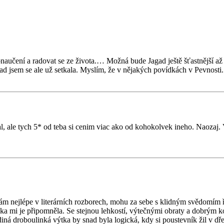
naučení a radovat se ze života.… Možná bude Jagad ještě šťastnější až
ad jsem se ale už setkala. Myslím, že v nějakých povídkách v Pevnosti.
al, ale tych 5* od teba si cenim viac ako od kohokolvek ineho. Naozaj.
ám nejlépe v literárních rozborech, mohu za sebe s klidným svědomím ří
ka mi je připomněla. Se stejnou lehkostí, výtečnými obraty a dobrým k
ná droboulinká výtka by snad byla logická, kdy si poustevník žil v dře