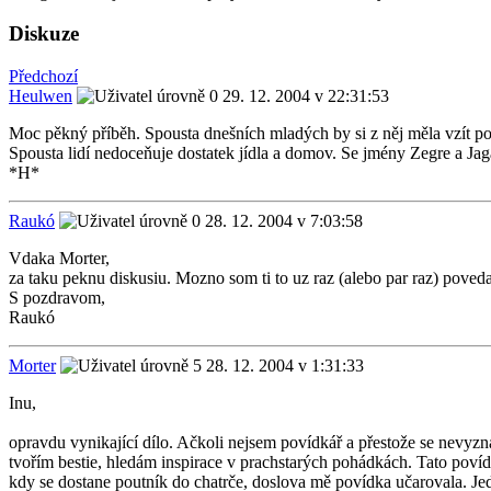
Diskuze
Předchozí
Heulwen
29. 12. 2004 v 22:31:53
Moc pěkný příběh. Spousta dnešních mladých by si z něj měla vzít po
Spousta lidí nedoceňuje dostatek jídla a domov. Se jmény Zegre a Jag
*H*
Raukó
28. 12. 2004 v 7:03:58
Vdaka Morter,
za taku peknu diskusiu. Mozno som ti to uz raz (alebo par raz) poved
S pozdravom,
Raukó
Morter
28. 12. 2004 v 1:31:33
Inu,
opravdu vynikající dílo. Ačkoli nejsem povídkář a přestože se nevyzn
tvořím bestie, hledám inspirace v prachstarých pohádkách. Tato povíd
kdy se dostane poutník do chatrče, doslova mě povídka učarovala. Jedi