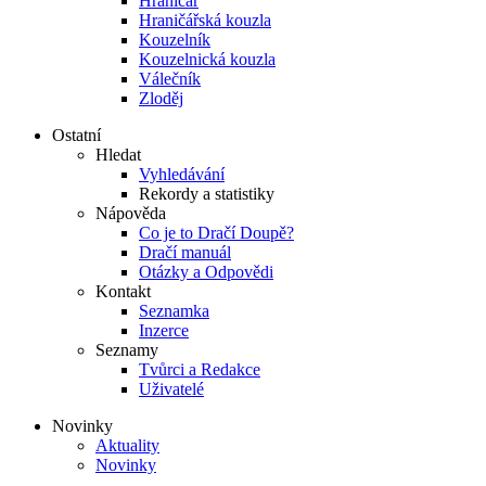
Hraničář
Hraničářská kouzla
Kouzelník
Kouzelnická kouzla
Válečník
Zloděj
Ostatní
Hledat
Vyhledávání
Rekordy a statistiky
Nápověda
Co je to Dračí Doupě?
Dračí manuál
Otázky a Odpovědi
Kontakt
Seznamka
Inzerce
Seznamy
Tvůrci a Redakce
Uživatelé
Novinky
Aktuality
Novinky