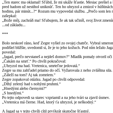
„Ten starec ma oklamal! Sľúbil, že mi ukáže šťastie. Mesiac prešiel a
pred hadom už nestihol uniknúť. Ten ho uhryzol a zmizol v húštinác
hodinu, pár minút...?“ Rozum mu vypovedal službu. „Prečo som len n
zašepkal:
„Bože môj, zachráň ma! Sľubujem, že ak tak učiníš, svoj život zmení
...od základu...
***
Bolo neskoré ráno, keď Zegre vyšiel zo svojej chatrče. Vybral smer
podišiel bližšie, uvedomil si, že je to jeho kožuch. Pod ním ležalo J
povedal:
„Jagad, prečo nevstaneš a nejdeš domov?“ Mladík pomaly otvoril oči 
„Čakám na smrť.“ Po chvíli pokračoval:
„Uhryzol ma had. Vretenica, smrteľne jedovatá.“
Zegre sa mu zahľadel priamo do očí. Vyžarovala z neho zvláštna sila
„Záleží na tom? Aj tak zomriem.“
Zegre zopakoval otázku. Jagad po chvíli odpovedal:
„Dlhý zelený had s nohými pruhmi.“
„Hnedými alebo čiernymi?“
„S hnedými.“
Po tejto odpovedi sa starec vzpriamil a na jeho tvári sa zjavil úsmev.
„Vretenica má čierne. Had, ktorý ťa uhryzol, je neškodný.“
A Jagad sa v tejto chvíli cítil prvýkrát skutočne šťastný.