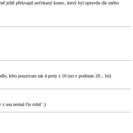
ec mě ještě překvapil nečekaný konec, který byl opravdu dle mého
odlo, lebo pouzivam tak 4 prsty z 10 (no v podstate 20... lol)
 z usa nemal čio robiť :)