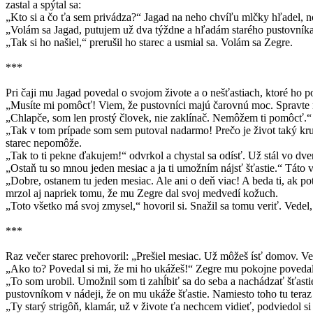
zastal a spýtal sa:
„Kto si a čo ťa sem privádza?“ Jagad na neho chvíľu mlčky hľadel, n
„Volám sa Jagad, putujem už dva týždne a hľadám starého pustovníka,
„Tak si ho našiel,“ prerušil ho starec a usmial sa. Volám sa Zegre.
***
Pri čaji mu Jagad povedal o svojom živote a o nešťastiach, ktoré ho p
„Musíte mi pomôcť! Viem, že pustovníci majú čarovnú moc. Spravte
„Chlapče, som len prostý človek, nie zaklínač. Nemôžem ti pomôcť.“ 
„Tak v tom prípade som sem putoval nadarmo! Prečo je život taký krut
starec nepomôže.
„Tak to ti pekne ďakujem!“ odvrkol a chystal sa odísť. Už stál vo dve
„Ostaň tu so mnou jeden mesiac a ja ti umožním nájsť šťastie.“ Táto v
„Dobre, ostanem tu jeden mesiac. Ale ani o deň viac! A beda ti, ak p
mrzol aj napriek tomu, že mu Zegre dal svoj medvedí kožuch.
„Toto všetko má svoj zmysel,“ hovoril si. Snažil sa tomu veriť. Vedel,
***
Raz večer starec prehovoril: „Prešiel mesiac. Už môžeš ísť domov. Ver
„Ako to? Povedal si mi, že mi ho ukážeš!“ Zegre mu pokojne povedal
„To som urobil. Umožnil som ti zahĺbiť sa do seba a nachádzať šťast
pustovníkom v nádeji, že on mu ukáže šťastie. Namiesto toho tu teraz
„Ty starý strigôň, klamár, už v živote ťa nechcem vidieť, podviedol s