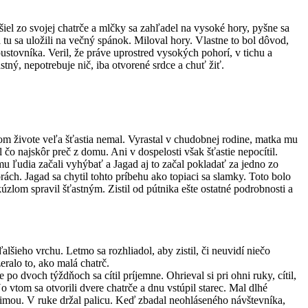
el zo svojej chatrče a mlčky sa zahľadel na vysoké hory, pyšne sa
tu sa uložili na večný spánok. Miloval hory. Vlastne to bol dôvod,
 pustovníka. Veril, že práve uprostred vysokých pohorí, v tichu a
tný, nepotrebuje nič, iba otvorené srdce a chuť žiť.
jom živote veľa šťastia nemal. Vyrastal v chudobnej rodine, matka mu
l čo najskôr preč z domu. Ani v dospelosti však šťastie nepocítil.
mu ľudia začali vyhýbať a Jagad aj to začal pokladať za jedno zo
rách. Jagad sa chytil tohto príbehu ako topiaci sa slamky. Toto bolo
zlom spravil šťastným. Zistil od pútnika ešte ostatné podrobnosti a
šieho vrchu. Letmo sa rozhliadol, aby zistil, či neuvidí niečo
eralo to, ako malá chatrč.
e po dvoch týždňoch sa cítil príjemne. Ohrieval si pri ohni ruky, cítil,
vtom sa otvorili dvere chatrče a dnu vstúpil starec. Mal dlhé
 zimou. V ruke držal palicu. Keď zbadal neohláseného návštevníka,