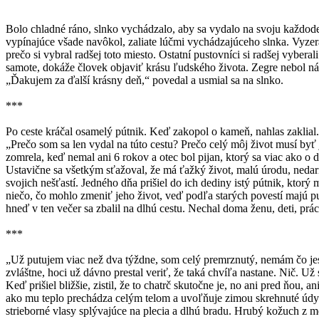
Bolo chladné ráno, slnko vychádzalo, aby sa vydalo na svoju každode
vypínajúce všade navôkol, zaliate lúčmi vychádzajúceho slnka. Vyzera
prečo si vybral radšej toto miesto. Ostatní pustovníci si radšej vybera
samote, dokáže človek objaviť krásu ľudského života. Zegre nebol náro
„Ďakujem za ďalší krásny deň,“ povedal a usmial sa na slnko.
***
Po ceste kráčal osamelý pútnik. Keď zakopol o kameň, nahlas zaklial.
„Prečo som sa len vydal na túto cestu? Prečo celý môj život musí byť
zomrela, keď nemal ani 6 rokov a otec bol pijan, ktorý sa viac ako o de
Ustavične sa všetkým sťažoval, že má ťažký život, malú úrodu, nedarí
svojich nešťastí. Jedného dňa prišiel do ich dediny istý pútnik, ktor
niečo, čo mohlo zmeniť jeho život, veď podľa starých povestí majú pu
hneď v ten večer sa zbalil na dlhú cestu. Nechal doma ženu, deti, prác
***
„Už putujem viac než dva týždne, som celý premrznutý, nemám čo jesť a
zvláštne, hoci už dávno prestal veriť, že taká chvíľa nastane. Nič. Už 
Keď prišiel bližšie, zistil, že to chatrč skutočne je, no ani pred ňou, 
ako mu teplo prechádza celým telom a uvoľňuje zimou skrehnuté údy. K
strieborné vlasy splývajúce na plecia a dlhú bradu. Hrubý kožuch z m