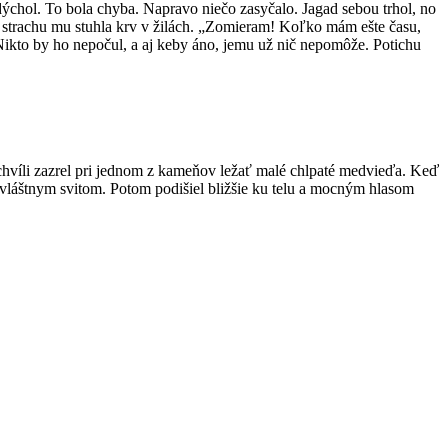
ddýchol. To bola chyba. Napravo niečo zasyčalo. Jagad sebou trhol, no
o strachu mu stuhla krv v žilách. „Zomieram! Koľko mám ešte času,
Nikto by ho nepočul, a aj keby áno, jemu už nič nepomôže. Potichu
chvíli zazrel pri jednom z kameňov ležať malé chlpaté medvieďa. Keď
i zvláštnym svitom. Potom podišiel bližšie ku telu a mocným hlasom