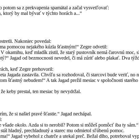
o potom sa z prekvapenia spamätal a začal vysvetľovať:
 ktorý by mal bývať v týchto horách a...“
ostretli. Nakoniec povedal:
 ma pomocou nejakého kúzla šťastným!“ Zegre odvetil:
V okamihu, keď mladík zistil, že starý pustovník nemá čarovnú moc, sl
ý?“ Jagad od bezmocnosti nevedel, či má zúriť alebo plakať. Dva týždne
rách, keď Zegre prehovoril:
eta Jagada zastavila. Chvíľu sa rozhodoval, či starcovi bude veriť, no
otom šťastný nebudem!“ A tak Jagad prežil mesiac v spoločnosti starého
 že keby prestal, ten mesiac by nevydržal.
ím, že si našiel pravé šťastie.“ Jagad nechápal.
:
ie všade okolo. Azda si to nerobil? Potom si môžeš pomôcť iba ty sám.“
 stál hladný, prechladnutý a starec mu odmietol sľúbenú pomoc.
i ma!“ Jagad vybehol z chatrče a utekal preč. Bežal dlho, potreboval vyp