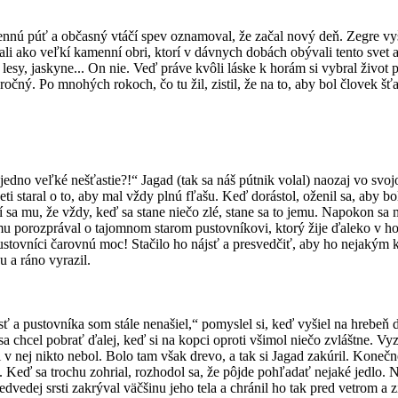
nnú púť a občasný vtáčí spev oznamoval, že začal nový deň. Zegre vyši
li ako veľkí kamenní obri, ktorí v dávnych dobách obývali tento svet a 
li lesy, jaskyne... On nie. Veď práve kvôli láske k horám si vybral život
čný. Po mnohých rokoch, čo tu žil, zistil, že na to, aby bol človek šťas
 jedno veľké nešťastie?!“ Jagad (tak sa náš pútnik volal) naozaj vo svo
ti staral o to, aby mal vždy plnú fľašu. Keď dorástol, oženil sa, aby bo
 sa mu, že vždy, keď sa stane niečo zlé, stane sa to jemu. Napokon sa 
ý mu porozprával o tajomnom starom pustovníkovi, ktorý žije ďaleko v ho
stovníci čarovnú moc! Stačilo ho nájsť a presvedčiť, aby ho nejakým kú
u a ráno vyrazil.
 pustovníka som stále nenašiel,“ pomyslel si, keď vyšiel na hrebeň ďal
sa chcel pobrať ďalej, keď si na kopci oproti všimol niečo zvláštne. Vyz
ani v nej nikto nebol. Bolo tam však drevo, a tak si Jagad zakúril. Konečn
eď sa trochu zohrial, rozhodol sa, že pôjde pohľadať nejaké jedlo. No 
edvedej srsti zakrýval väčšinu jeho tela a chránil ho tak pred vetrom a