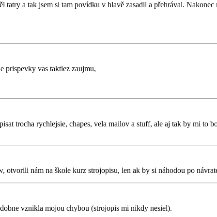
mněl tatry a tak jsem si tam povídku v hlavě zasadil a přehrával. Nakon
e prispevky vas taktiez zaujmu,
isat trocha rychlejsie, chapes, vela mailov a stuff, ale aj tak by mi to b
w, otvorili nám na škole kurz strojopisu, len ak by si náhodou po návrate
dobne vznikla mojou chybou (strojopis mi nikdy nesiel).