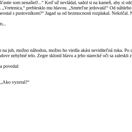
 šťastie som nenašiel!...“ Keď už nevládal, sadol si na kameň, aby si o
h. „Vretenica,“ preblesklo mu hlavou. „Smrteľne jedovatá!“ Od náhleh
eostal s pustovníkom?“ Jagad sa od bezmocnosti rozplakal. Nekričal. 
m...
om na juh, možno náhodou, možno ho viedla akási neviditeľná ruka. Po 
agadove nehybné telo. Zegre sklonil hlavu a jeho starecké oči sa zaleskl
a povedal:
. „Ako vyzeral?“