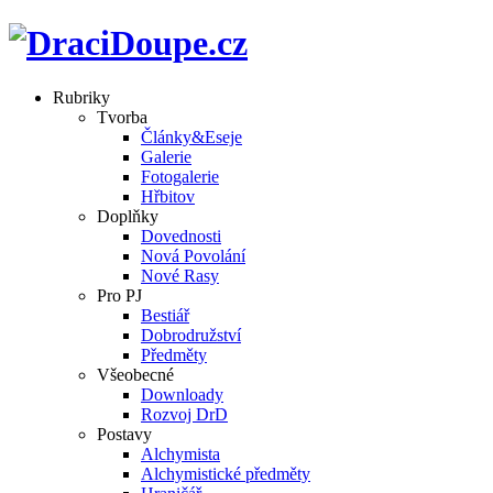
Rubriky
Tvorba
Články&Eseje
Galerie
Fotogalerie
Hřbitov
Doplňky
Dovednosti
Nová Povolání
Nové Rasy
Pro PJ
Bestiář
Dobrodružství
Předměty
Všeobecné
Downloady
Rozvoj DrD
Postavy
Alchymista
Alchymistické předměty