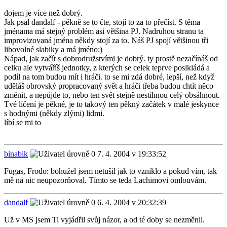
dojem je více než dobrý.
Jak psal dandalf - pěkně se to čte, stojí to za to přečíst. S těma
jménama má stejný problém asi většina PJ. Nadruhou stranu ta
improvizovaná jména někdy stojí za to. Náš PJ spojí většinou tři
libovolné slabiky a má jméno:)
Nápad, jak začít s dobrodružstvími je dobrý. ty prostě nezačínáš od
celku ale vytváříš jednotky, z kterých se celek teprve poslkládá a
podíl na tom budou mít i hráči. to se mi zdá dobré, lepší, než když
uděláš obrovský propracovaný svět a hráči třeba budou chtít něco
změnit, a nepůjde to, nebo ten svět stejně nestihnou celý obsáhnout.
Tvé líčení je pěkné, je to takový ten pěkný začátek v malé jeskynce
s hodnými (někdy zlými) lidmi.
líbí se mi to
binabik
7. 4. 2004 v 19:33:52
Fugas, Frodo: bohužel jsem netušil jak to vzniklo a pokud vím, tak
mě na nic neupozorňoval. Tímto se teda Lachimovi omlouvám.
dandalf
6. 4. 2004 v 20:32:39
Už v MS jsem Ti vyjádřil svůj názor, a od té doby se nezměnil.