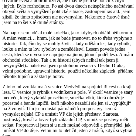
o tvorbě světa a dobrodružství, ale hlavně jsem se poučil z chyb
jiných. Bylo rozhodnuto. Po asi dvou dnech neúspěšného načrtávání
obrysů světa a vymýšlení politické situace, zastoupení ras atd. jsem
zjistil, že tímto způsobem nic nevymyslím. Nakonec z časové tísně
jsem na to šel z té druhé stránky.
Na papír jsem udělal malé kolečko, jako kdybych obtáhl pětikorunu.
A mám vesnici… hmm, jak se bude jmenovat, no to třeba vyplyne z
historie. Tak, čím by se mohly živit… tady udělám les, tady rybník,
louku a mám tu lov, rybolov a zemědělství. Lesem povede jedna
cesta, která se u vesnice napojuje na jinou, jdoucí podél lesa. A mám
obchodní středisko. Tak a tu historii (abych nelhal tak jsem ji
nevymýšlel).. nalistoval jsem podobnou vesnici v Dechu Draka,
velmi podobné, upravení historie, použití několika zápletek, přidáme
několik lupičů a základ je hotov.
Z toho mi vznikla malá vesnice Medvědí na spojnici tří cest na kraji
lesa. U vesnice je rybník s vodníkem a pole. V okolí vesnice je starý
medvěd, který vykrádá prasečinec, smečka vlků, která ohrožuje
pocestné a banda lupičů, kteří nikoho nezabili ale jen si „vypůjčují“
na živobytí. Tím jsem dostal pár námětů pro postavy. Jen už
vymyslet nějaká CP a umístit VP dle jejich představ. Starosta,
hostinský, kovář a lovec byli základní CP, s nimiž se postavy měli
setkat. Propracoval jsem si u nich možné odpovědi a přemýšlel, jak
umístit VP do děje. Velmi mi to ulehčil jeden z hráčů, když si vybral
ženu.