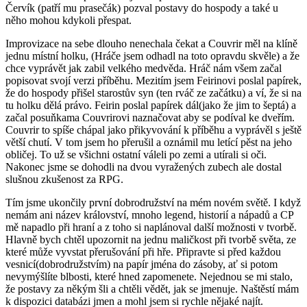
Červík (patří mu prasečák) pozval postavy do hospody a také u
něho mohou kdykoli přespat.
Improvizace na sebe dlouho nenechala čekat a Couvrir měl na klíně
jednu místní holku, (Hráče jsem odhadl na toto opravdu skvěle) a že
chce vyprávět jak zabil velkého medvěda. Hráč nám všem začal
popisovat svojí verzi příběhu. Mezitím jsem Feirinovi poslal papírek,
že do hospody přišel starostův syn (ten rváč ze začátku) a ví, že si na
tu holku dělá právo. Feirin poslal papírek dál(jako že jim to šeptá) a
začal posuňkama Couvrirovi naznačovat aby se podíval ke dveřím.
Couvrir to spíše chápal jako přikyvování k příběhu a vyprávěl s ještě
větší chutí. V tom jsem ho přerušil a oznámil mu letící pěst na jeho
obličej. To už se všichni ostatní váleli po zemi a utírali si oči.
Nakonec jsme se dohodli na dvou vyražených zubech ale dostal
slušnou zkušenost za RPG.
Tím jsme ukončily první dobrodružství na mém novém světě. I když
nemám ani název království, mnoho legend, historií a nápadů a CP
mě napadlo při hraní a z toho si naplánoval další možnosti v tvorbě.
Hlavně bych chtěl upozornit na jednu maličkost při tvorbě světa, ze
které může vyvstat přerušování při hře. Připravte si před každou
vesnicí(dobrodružstvím) na papír jména do zásoby, ať si potom
nevymýšlíte blbosti, které hned zapomenete. Nejednou se mi stalo,
že postavy za někým šli a chtěli vědět, jak se jmenuje. Naštěstí mám
k dispozici databázi jmen a mohl jsem si rychle nějaké najít.