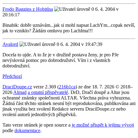
Frodo Baggins z Hobitína
6. 4. 2004 v
20:16:17
Binabik: dobře uznávám...jak si mohl napsat LachYm...copak nevíš,
jak to vzniklo? Žádám omluvu pro LachIma!!!
Avalord
6. 4. 2004 v 19:47:39
Docela to ujde. A to že je v družině postava ženy, je pro PJe
nevýslovná pomoc pro dobrodružství. Vím i z vlastních
dobrodružství.
Předchozí
DraciDoupe.cz
verze 2.369 (
216b1ca
) ze dne 18. 7. 2026 © 2018–
2026
Almad
a ostatní přispěvatelé
. DrD, Dračí doupě a Altar jsou
ochranné známky společnosti ALTAR. Všechna práva vyhrazena.
Žádná část těchto stránek nesmí být reprodukována, publikována ani
jinak využita bez svolení Redakce serveru DraciDoupe.cz nebo
svolení autorů jednotlivých příspěvků.
Tato verze stránek je open source a
je možné přispět k jejímu vývoji
podle
dokumentace
.