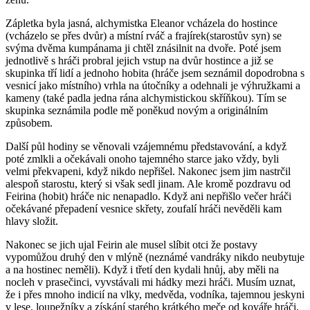
Zápletka byla jasná, alchymistka Eleanor vcházela do hostince
(vcházelo se přes dvůr) a místní rváč a frajírek(starostův syn) se
svýma dvěma kumpánama ji chtěl znásilnit na dvoře. Poté jsem
jednotlivě s hráči probral jejich vstup na dvůr hostince a již se
skupinka tří lidí a jednoho hobita (hráče jsem seznámil dopodrobna s
vesnicí jako místního) vrhla na útočníky a odehnali je výhružkami a
kameny (také padla jedna rána alchymistickou skříňkou). Tím se
skupinka seznámila podle mě poněkud novým a originálním
způsobem.
Další půl hodiny se věnovali vzájemnému představování, a když
poté zmlkli a očekávali onoho tajemného starce jako vždy, byli
velmi překvapeni, když nikdo nepřišel. Nakonec jsem jim nastrčil
alespoň starostu, který si však sedl jinam. Ale kromě pozdravu od
Feirina (hobit) hráče nic nenapadlo. Když ani nepřišlo večer hráči
očekávané přepadení vesnice skřety, zoufalí hráči nevěděli kam
hlavy složit.
Nakonec se jich ujal Feirin ale musel slíbit otci že postavy
vypomůžou druhý den v mlýně (neznámé vandráky nikdo neubytuje
a na hostinec neměli). Když i třetí den kydali hnůj, aby měli na
nocleh v prasečinci, vyvstávali mi hádky mezi hráči. Musím uznat,
že i přes mnoho indicií na vlky, medvěda, vodníka, tajemnou jeskyni
v lese, loupežníky a získání starého krátkého meče od kováře hráči,