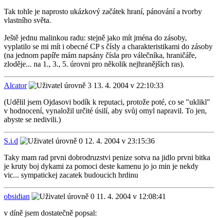
Tak tohle je naprosto ukázkový začátek hraní, pánování a tvorby
vlastního světa.
Ještě jednu malinkou radu: stejně jako mít jména do zásoby,
vyplatilo se mi mít i obecné CP s čísly a charakteristikami do zásoby
(na jednom papíře mám napsány čísla pro válečníka, hraničáře,
zloděje... na 1., 3., 5. úrovni pro několik nejhranějších ras).
Alcator
13. 4. 2004 v 22:10:33
(Udělil jsem Ojdasovi bodík k reputaci, protože poté, co se "uklikl"
v hodnocení, vynaložil určité úsilí, aby svůj omyl napravil. To jen,
abyste se nedivili.)
S.i.d
12. 4. 2004 v 23:15:36
Taky mam rad prvni dobrodruzstvi penize sotva na jidlo prvni bitka
je kruty boj dykami za pomoci deste kamenu jo jo min je nekdy
vic... sympatickej zacatek budoucich hrdinu
obsidian
11. 4. 2004 v 12:08:41
v díně jsem dostatečně popsal: