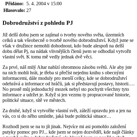
Přidáno:
5. 4. 2004 v 15:00
Hlasovalo:
27
Dobrodružství z pohledu PJ
Již delší dobu jsem se zajímal o tvorby nového světa, územních
celků a tak všeobecně o tvorbě nového dobrodružství. Když jsme se
však v družince nemohli dohodnout, kdo bude alespoň na delší
dobu dělat Pj, na nátlak vlivnějších členů jsem se odhodlal vytvořit
vlastní svět. K tomu mě vedly jednak dvě věci.
Za prvé, náš milý Altar nabízí ohromnou zásobu světů. Ale aby jste
na nich mohli hrát, je třeba si přečíst nejednu knihu s obecnými
informacemi, dále moduly pro menší celky, kde se dobrodružství
odehrává a informace od hráčů, jak si představují postavy, historii….
No prostě můj jednoduchý mozek nebyl sto pochytit všechny tyto
informace a udržet je. Když si jen vezmu ty propracované historie,
politické situace, sítě ve městech.
Za druhé, když si vytvoříte vlastní svět, záleží opravdu jen a jen na
vás, co si do něho umístíte, jaká bude politická situace…
Rozhodl jsem se na to jít jinak. Nejvíce mi asi pomohlo založení
putyky pomoc pro PJ... kde jsem se nejen dozvěděl, kde najít články