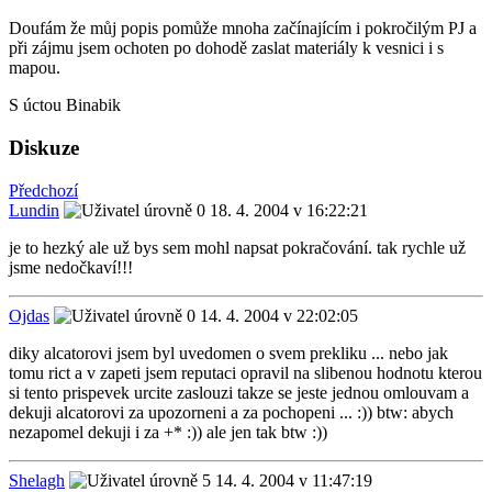
Doufám že můj popis pomůže mnoha začínajícím i pokročilým PJ a
při zájmu jsem ochoten po dohodě zaslat materiály k vesnici i s
mapou.
S úctou Binabik
Diskuze
Předchozí
Lundin
18. 4. 2004 v 16:22:21
je to hezký ale už bys sem mohl napsat pokračování. tak rychle už
jsme nedočkaví!!!
Ojdas
14. 4. 2004 v 22:02:05
diky alcatorovi jsem byl uvedomen o svem prekliku ... nebo jak
tomu rict a v zapeti jsem reputaci opravil na slibenou hodnotu kterou
si tento prispevek urcite zaslouzi takze se jeste jednou omlouvam a
dekuji alcatorovi za upozorneni a za pochopeni ... :)) btw: abych
nezapomel dekuji i za +* :)) ale jen tak btw :))
Shelagh
14. 4. 2004 v 11:47:19