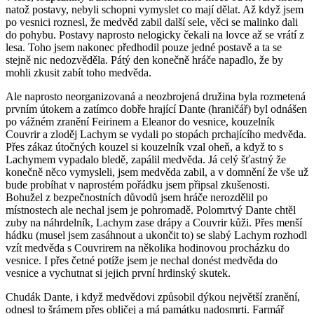
natož postavy, nebyli schopni vymyslet co mají dělat. Až když jsem
po vesnici roznesl, že medvěd zabil další sele, věci se malinko dali
do pohybu. Postavy naprosto nelogicky čekali na lovce až se vrátí z
lesa. Toho jsem nakonec předhodil pouze jedné postavě a ta se
stejně nic nedozvěděla. Pátý den konečně hráče napadlo, že by
mohli zkusit zabít toho medvěda.
Ale naprosto neorganizovaná a neozbrojená družina byla rozmetená
prvním útokem a zatímco dobře hrající Dante (hraničář) byl odnášen
po vážném zranění Feirinem a Eleanor do vesnice, kouzelník
Couvrir a zloděj Lachym se vydali po stopách prchajícího medvěda.
Přes zákaz útočných kouzel si kouzelník vzal oheň, a když to s
Lachymem vypadalo bledě, zapálil medvěda. Já celý šťastný že
konečně něco vymysleli, jsem medvěda zabil, a v domnění že vše už
bude probíhat v naprostém pořádku jsem připsal zkušenosti.
Bohužel z bezpečnostních důvodů jsem hráče nerozdělil po
místnostech ale nechal jsem je pohromadě. Polomrtvý Dante chtěl
zuby na náhrdelník, Lachym zase drápy a Couvrir kůži. Přes menší
hádku (musel jsem zasáhnout a ukončit to) se slabý Lachym rozhodl
vzít medvěda s Couvrirem na několika hodinovou procházku do
vesnice. I přes četné potíže jsem je nechal donést medvěda do
vesnice a vychutnat si jejich první hrdinský skutek.
Chudák Dante, i když medvědovi způsobil dýkou největší zranění,
odnesl to šrámem přes obličej a má památku nadosmrti. Farmář