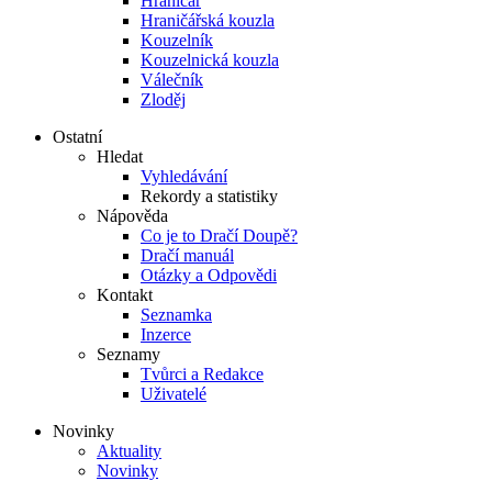
Hraničář
Hraničářská kouzla
Kouzelník
Kouzelnická kouzla
Válečník
Zloděj
Ostatní
Hledat
Vyhledávání
Rekordy a statistiky
Nápověda
Co je to Dračí Doupě?
Dračí manuál
Otázky a Odpovědi
Kontakt
Seznamka
Inzerce
Seznamy
Tvůrci a Redakce
Uživatelé
Novinky
Aktuality
Novinky