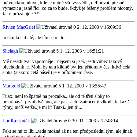
právnickou mluvu, kde je nutné vše vysvětlit, definovat, přesně
vymezit a jasně říci, co za to bude, ikdyž je řešený problém nicotný.
Jako próza ujde 3*.
Rivien MacGrief
2. 12. 2003 v 16:09:36
trošku kostrbaté, ale líbí se mi to
Shelagh
1. 12. 2003 v 16:51:21
Mě nesedí tvar vzpomněje - nejsem si jistá, jestli vůbec takový
přechodník je. Mohl by tam klidně být jen přítomný čas, když celá
sloka (a skoro celá báseň) je v přítomném čase.
Marigold
1. 12. 2003 v 13:55:47
Tuax: není to špatně na prozaika...ale od té třetí sloky to
pokulhává..první dvě ano, ale pak..ach! Zatracený vlkodlak..kazíš
rýmy, ničíš verše..je mi lít Tuaxi...jen tři...
LordLoskuták
30. 11. 2003 v 12:43:14
Fakt se mi to líbí...teda možná až na ten předposlední rým, ale jinak
je to doopravdy dobrý