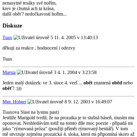
nenasytné tesáky své nořím,
krev je chutná ach ta krása,
další oběť? nedočkavostí hořím...
Diskuze
Tuax
11. 4. 2005 v 13:40:13
děkuji za reakce , hodnocení i odezvy
Tuax
Marsia
4. 1. 2004 v 3:23:58
Jeden malý dotázek: ve 3. sloce 4. verš ...
obět
znamená
oběd
nebo
oběť
? :)))
Mgr. Holger
9. 12. 2003 v 16:49:07
Tuaxova Slast na lysinu past)
Jestliže Marigold tvrdil, že na prozaika je to slušná báseň, musím mu
oponovat. Neshledávám totiž na tomto díle moc poezie - připadá mi
jako "rýmovaná próza" (použiji příměr rýmovaný bestiář). V tom
mě utvrzuje zejména prozaická 4. sloka, která mi připomíná skoro až