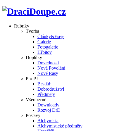
Rubriky
Tvorba
Články&Eseje
Galerie
Fotogalerie
Hřbitov
Doplňky
Dovednosti
Nová Povolání
Nové Rasy
Pro PJ
Bestiář
Dobrodružství
Předměty
Všeobecné
Downloady
Rozvoj DrD
Postavy
Alchymista
Alchymistické předměty