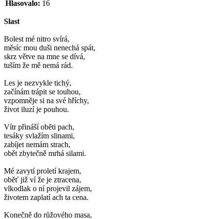
Hlasovalo:
16
Slast
Bolest mé nitro svírá,
měsíc mou duši nenechá spát,
skrz větve na mne se dívá,
tuším že mě nemá rád.
Les je nezvykle tichý,
začínám trápit se touhou,
vzpomněje si na své hříchy,
život iluzí je pouhou.
Vítr přináší oběti pach,
tesáky svlažím slinami,
zabíjet nemám strach,
obět zbytečně mrhá silami.
Mé zavytí proletí krajem,
oběť již ví že je ztracena,
vlkodlak o ní projevil zájem,
životem zaplatí ach ta cena.
Konečně do růžového masa,