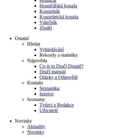
Hraničář
Hraničářská kouzla
Kouzelník
Kouzelnická kouzla
Válečník
Zloděj
Ostatní
Hledat
Vyhledávání
Rekordy a statistiky
Nápověda
Co je to Dračí Doupě?
Dračí manuál
Otázky a Odpovědi
Kontakt
Seznamka
Inzerce
Seznamy
Tvůrci a Redakce
Uživatelé
Novinky
Aktuality
Novinky